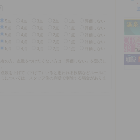
5点
4点
3点
2点
1点
評価しない
5点
4点
3点
2点
1点
評価しない
5点
4点
3点
2点
1点
評価しない
5点
4点
3点
2点
1点
評価しない
5点
4点
3点
2点
1点
評価しない
係者の方、点数をつけたくない方は「評価しない」を選択し
い。
に点数を上げて（下げて）いると思われる投稿などルールに
コミについては、スタッフ側の判断で削除する場合がありま