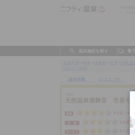
天然温泉
ミ・写真
温浴施設を探す
電
温泉TOP
>
関東
>
千葉県
>
市原
>
天然温
の口コミ投稿
基本情報
口コミ（9）
千葉県
天然温泉湯舞音 市原ち
4.0点
9件
/
3.8点
3.7点