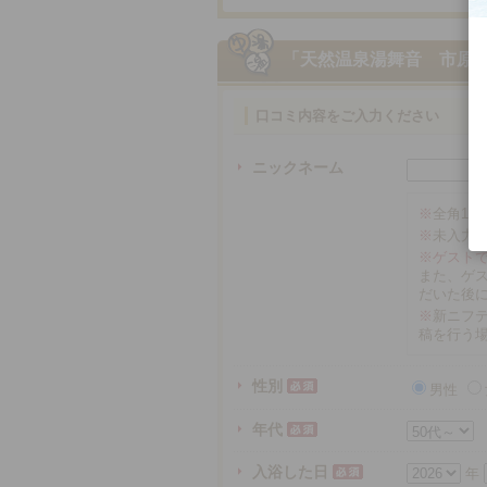
「天然温泉湯舞音 市原
口コミ内容をご入力ください
ニックネーム
※
全角16
※
未入力
※ゲスト
また、ゲ
だいた後
※
新ニフテ
稿を行う
性別
男性
年代
入浴した日
年