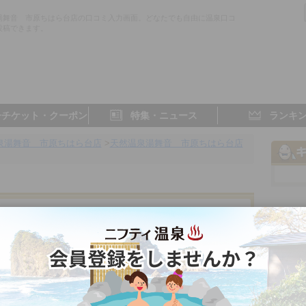
湯舞音 市原ちはら台店の口コミ入力画面。どなたでも自由に温泉口コ
投稿できます。
子チケット・クーポン
特集・ニュース
ランキ
泉湯舞音 市原ちはら台店
>
天然温泉湯舞音 市原ちはら台店
はら台店
千葉県／市原
4.0点
3.4点