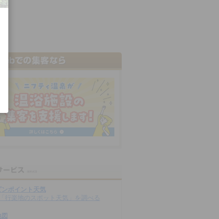
ピンポイント天気
「行楽地のスポット天気」を調べる
地図