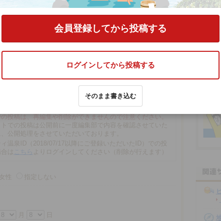
ちはら台店」
の口コミをする
会員登録してから投稿する
ログインしてから投稿する
そのまま書き込む
文字以内
の場合、匿名で投稿されます。
での投稿は、再編集や削除ができませんので注意ください。
ストでの投稿は公開前に一度編集部で内容を確認させていた
に、公開処理をさせていただいております。
ィ温泉ID（2018/07/17以降にご登録いただいたID）での投
場合は
こちら
よりログインしてください（削除が行えます）
女性
指定しない
月
日