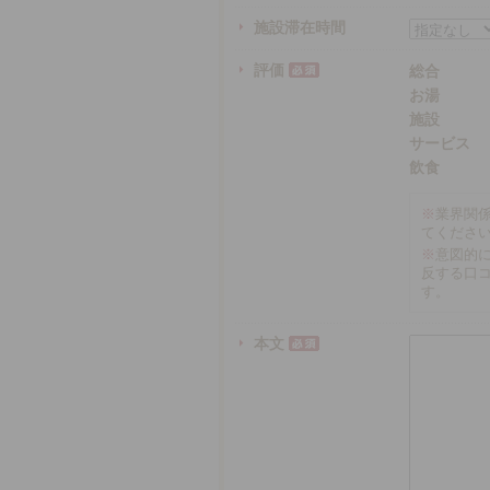
施設滞在時間
評価
総合
お湯
施設
サービス
飲食
※
業界関
てくださ
※
意図的
反する口
す。
本文