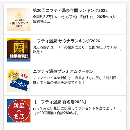
第20回ニフティ温泉年間ランキング2025
全国約2.2万件の中から頂点に選ばれた、2025年の人
気施設は…
ニフティ温泉 サウナランキング2026
おふろ好きユーザーの投票により、全国No.1サウナが
決定！
ニフティ温泉プレミアムクーポン
ノジマモバイル会員向け 通常よりもお得な「特別価
格」で人気の温泉を満喫できる！
【ニフティ温泉 百名湯2026】
行ってみたい施設に投票してプレゼントを当てよう！
（全10回開催 / 合計260名様）