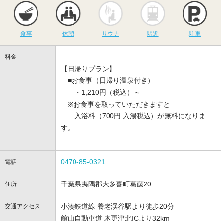
食事
休憩
サウナ
駅近
駐
食事
休憩
サウナ
駅近
駐車
料金
【日帰りプラン】
■お食事（日帰り温泉付き）
・1,210円（税込）～
※お食事を取っていただきますと
入浴料（700円 入湯税込）が無料になりま
す。
0470-85-0321
電話
千葉県夷隅郡大多喜町葛藤20
住所
小湊鉄道線 養老渓谷駅より徒歩20分
交通アクセス
館山自動車道 木更津北ICより32km