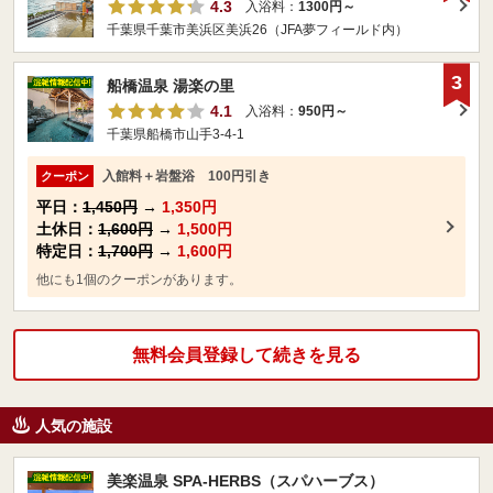
4.3
入浴料：
1300円～
千葉県千葉市美浜区美浜26（JFA夢フィールド内）
3
船橋温泉 湯楽の里
4.1
入浴料：
950円～
千葉県船橋市山手3-4-1
入館料＋岩盤浴 100円引き
クーポン
平日：
1,450円
→
1,350円
土休日：
1,600円
→
1,500円
特定日：
1,700円
→
1,600円
他にも1個のクーポンがあります。
無料会員登録して続きを見る
人気の施設
美楽温泉 SPA-HERBS（スパハーブス）