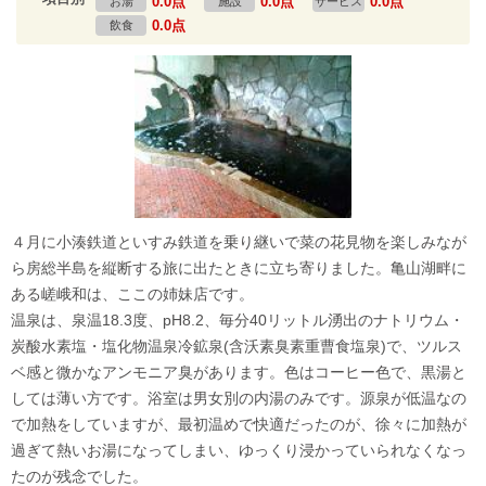
0.0点
0.0点
0.0点
お湯
施設
サービス
0.0点
飲食
４月に小湊鉄道といすみ鉄道を乗り継いで菜の花見物を楽しみなが
ら房総半島を縦断する旅に出たときに立ち寄りました。亀山湖畔に
ある嵯峨和は、ここの姉妹店です。
温泉は、泉温18.3度、pH8.2、毎分40リットル湧出のナトリウム・
炭酸水素塩・塩化物温泉冷鉱泉(含沃素臭素重曹食塩泉)で、ツルス
ベ感と微かなアンモニア臭があります。色はコーヒー色で、黒湯と
しては薄い方です。浴室は男女別の内湯のみです。源泉が低温なの
で加熱をしていますが、最初温めで快適だったのが、徐々に加熱が
過ぎて熱いお湯になってしまい、ゆっくり浸かっていられなくなっ
たのが残念でした。