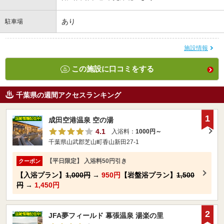
あり
駐車場
施設情報
この施設に口コミをする
千葉県の週間アクセスランキング
1
成田空港温泉 空の湯
4.1
入浴料：
1000円～
千葉県山武郡芝山町香山新田27-1
【平日限定】 入浴料50円引き
クーポン
【入浴プラン】
1,000円
→
950円
【岩盤浴プラン】
1,500
円
→
1,450円
2
JFA夢フィールド 幕張温泉 湯楽の里