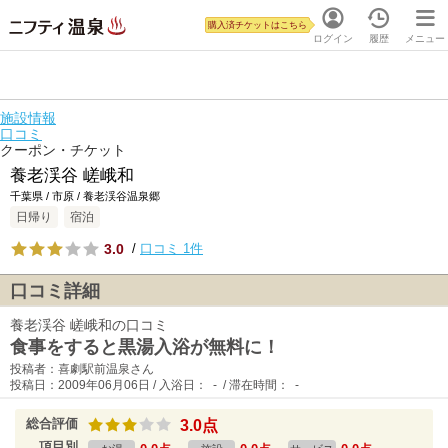
購入済チケットはこちら
ログイン
履歴
メニュー
施設情報
口コミ
クーポン・チケット
養老渓谷 嵯峨和
千葉県 / 市原 / 養老渓谷温泉郷
日帰り
宿泊
3.0
/
口コミ 1件
口コミ詳細
養老渓谷 嵯峨和の口コミ
食事をすると黒湯入浴が無料に！
投稿者：喜劇駅前温泉さん
投稿日：2009年06月06日 / 入浴日： - / 滞在時間： -
総合評価
3.0点
項目別