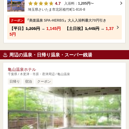
4.7
入浴料：
1,205円
〜
埼玉県さいたま市北区植竹町1-816-8
『美楽温泉 SPA-HERBS』大人入浴料最大70円引き
クーポン
【平日】
1,205円
→
1,145円
【土日祝】
1,445円
→
1,37
5円
周辺の温泉・日帰り温泉・スーパー銭湯
亀山温泉ホテル
千葉県 / 木更津・市原・君津周辺 / 亀山温泉
日帰り
宿泊
クーポン