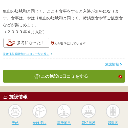
亀山の嵯峨和と同じく、ここも食事をすると入浴が無料になりま
す。食事は、やはり亀山の嵯峨和と同じく、猪鍋定食や筍ご飯定食
などが楽しめます。
（２００９年４月入浴）
5
参考になった！
人が
参考にしています
養老渓谷 嵯峨和の口コミ一覧に戻る
>
施設情報
この施設に口コミをする
施設情報
天然
かけ流し
露天風呂
貸切風呂
岩
天然
かけ流し
露天風呂
貸切風呂
岩盤浴