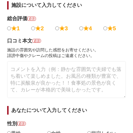
施設について入力してください
総合評価
必須
★1
★2
★3
★4
★5
口コミ本文
必須
施設の雰囲気や訪問した感想をお寄せください。
誹謗中傷やクレームの投稿はご遠慮ください。
あなたについて入力してください
性別
必須