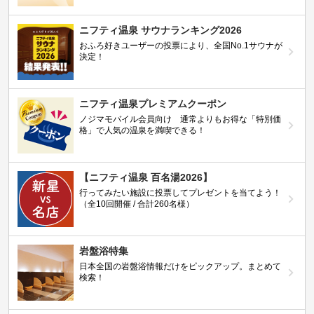
ニフティ温泉 サウナランキング2026
おふろ好きユーザーの投票により、全国No.1サウナが
決定！
ニフティ温泉プレミアムクーポン
ノジマモバイル会員向け 通常よりもお得な「特別価
格」で人気の温泉を満喫できる！
【ニフティ温泉 百名湯2026】
行ってみたい施設に投票してプレゼントを当てよう！
（全10回開催 / 合計260名様）
岩盤浴特集
日本全国の岩盤浴情報だけをピックアップ。まとめて
検索！