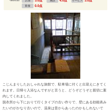
5.0点
4.0点
5.0点
お湯
施設
サービス
0.0点
飲食
こじんまりしたおしゃれな旅館で、駐車場に付くと出迎えにきてく
れます。日帰り入浴なんですがと言うと、どうぞどうぞと親切に案
内してくれました。
脱衣所から下におりて行くタイプの古い作りで、壁にある効能表み
たいのがかなり古いので、温泉は昔からあったのかもしれないで