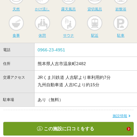
天然
かけ流し
露天風呂
貸切風呂
岩盤浴
食事
休憩
サウナ
駅近
駐
食事
休憩
サウナ
駅近
駐車
0966-23-4951
電話
熊本県人吉市温泉町2482
住所
JRくま川鉄道 人吉駅より車利用約7分
交通アクセス
九州自動車道 人吉ICより約15分
あり（無料）
駐車場
施設情報
この施設に口コミをする