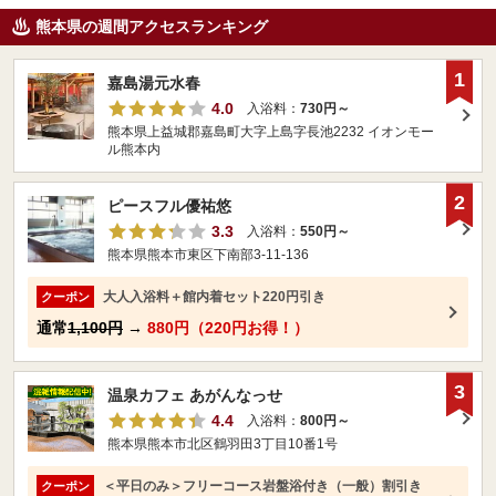
熊本県の週間アクセスランキング
1
嘉島湯元水春
4.0
入浴料：
730円～
熊本県上益城郡嘉島町大字上島字長池2232 イオンモー
ル熊本内
2
ピースフル優祐悠
3.3
入浴料：
550円～
熊本県熊本市東区下南部3-11-136
大人入浴料＋館内着セット220円引き
クーポン
通常
1,100円
→
880円（220円お得！）
3
温泉カフェ あがんなっせ
4.4
入浴料：
800円～
熊本県熊本市北区鶴羽田3丁目10番1号
＜平日のみ＞フリーコース岩盤浴付き（一般）割引き
クーポン