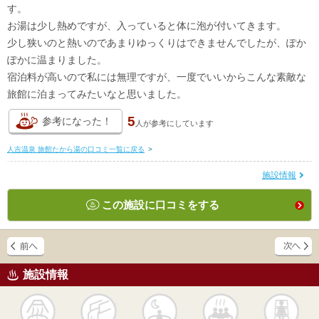
す。
お湯は少し熱めですが、入っていると体に泡が付いてきます。
少し狭いのと熱いのであまりゆっくりはできませんでしたが、ぽか
ぽかに温まりました。
宿泊料が高いので私には無理ですが、一度でいいからこんな素敵な
旅館に泊まってみたいなと思いました。
5
参考になった！
人が
参考にしています
人吉温泉 旅館たから湯の口コミ一覧に戻る
>
施設情報
この施設に口コミをする
施設情報
天然
かけ流し
露天風呂
貸切風呂
岩