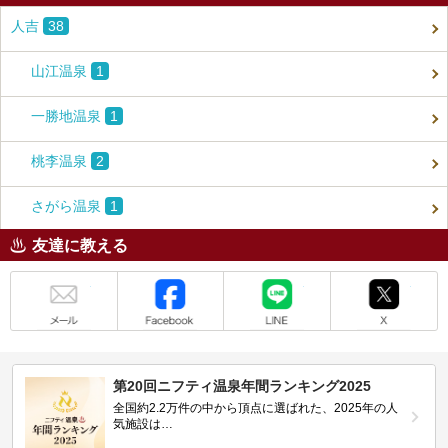
人吉
38
山江温泉
1
一勝地温泉
1
桃李温泉
2
さがら温泉
1
友達に教える
メール
Facebook
LINE
X
第20回ニフティ温泉年間ランキング2025
全国約2.2万件の中から頂点に選ばれた、2025年の人
気施設は…