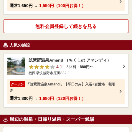
通常
1,650円
→
1,550円（100円お得！）
無料会員登録して続きを見る
人気の施設
筑紫野温泉Amandi（ちくしの アマンディ）
4.1
入浴料：
880円
〜
福岡県筑紫野市原田832-1
「筑紫野温泉Amandi」【平日のみ】入浴+岩盤浴 割引
クーポン
き
通常
1,800円
→
1,680円（120円お得！）
周辺の温泉・日帰り温泉・スーパー銭湯