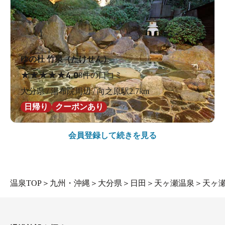
ゆの杜 竹泉（たけせん）
★
★
★
★
★
4.0
8件の口コミ
大分県 / 湯布院周辺 / 向之原駅2.7km
日帰り
クーポンあり
会員登録して続きを見る
温泉TOP
＞
九州・沖縄
＞
大分県
＞
日田
＞
天ヶ瀬温泉
＞
天ヶ