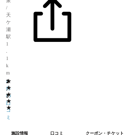
泉
/
天
ケ
瀬
駅
1
.
1
k
m
★
2
4
★
.
件
★
3
の
★
口
★
コ
ミ
施設情報
口コミ
クーポン・チケット