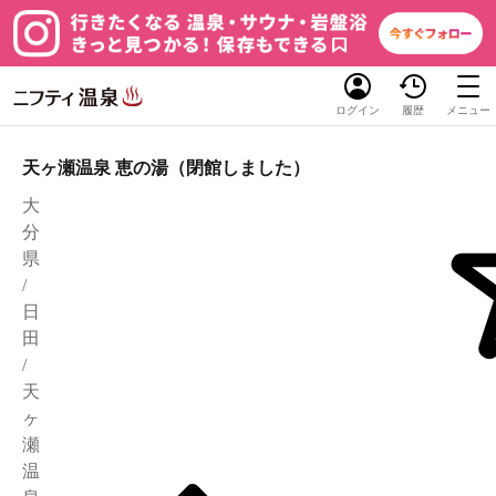
ログイン
履歴
メニュー
天ヶ瀬温泉 恵の湯（閉館しました）
大
分
県
/
日
田
/
天
ヶ
瀬
温