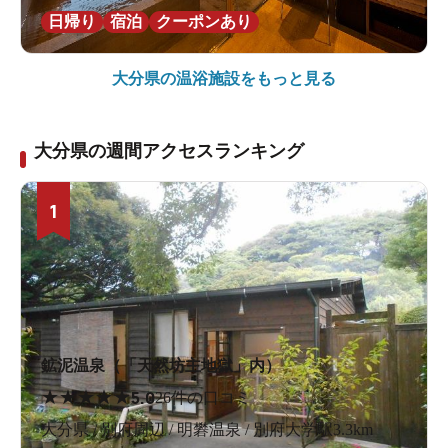
日帰り
宿泊
クーポンあり
大分県の
温浴施設をもっと見る
大分県の週間アクセスランキング
1
鉱泥温泉（「天然坊主地獄」内）
★
★
★
★
★
5.0
26件の口コミ
大分県 / 別府周辺 / 明礬温泉 / 別府大学駅3.3km