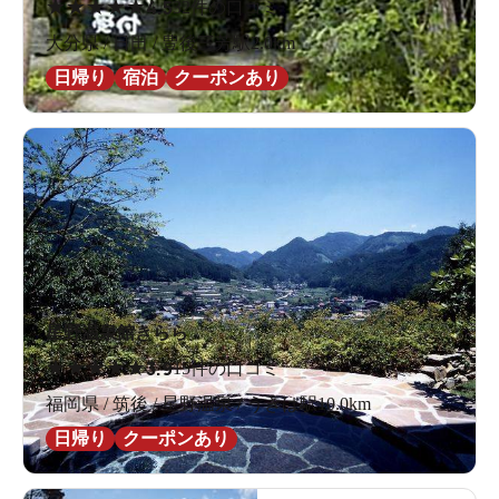
★
★
★
★
★
4.5
32件の口コミ
大分県 / 日田 / 豊後三芳駅2.0km
日帰り
宿泊
クーポンあり
星野温泉館きらら
★
★
★
★
★
3.9
15件の口コミ
福岡県 / 筑後 / 星野温泉 / うきは駅10.0km
日帰り
クーポンあり