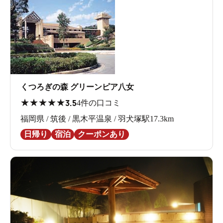
くつろぎの森 グリーンピア八女
★
★
★
★
★
3.5
4件の口コミ
福岡県 / 筑後 / 黒木平温泉 / 羽犬塚駅17.3km
日帰り
宿泊
クーポンあり