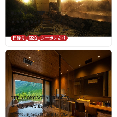
亀の井ホテル 阿蘇
★
★
★
★
★
4.5
2件の口コミ
熊本県 / 阿蘇山麓 / 宮地駅1.4km
日帰り
宿泊
クーポンあり
THE ACONCAGUA RESORTS
★
★
★
★
★
5.0
2件の口コミ
熊本県 / 阿蘇山麓 / 長陽駅2.2km