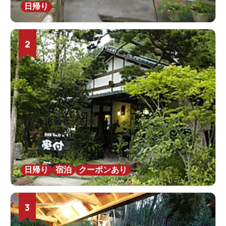
日帰り
2
琴ひら温泉 ゆめ山水
★
★
★
★
★
4.5
32件の口コミ
大分県 / 日田 / 豊後三芳駅2.0km
日帰り
宿泊
クーポンあり
3