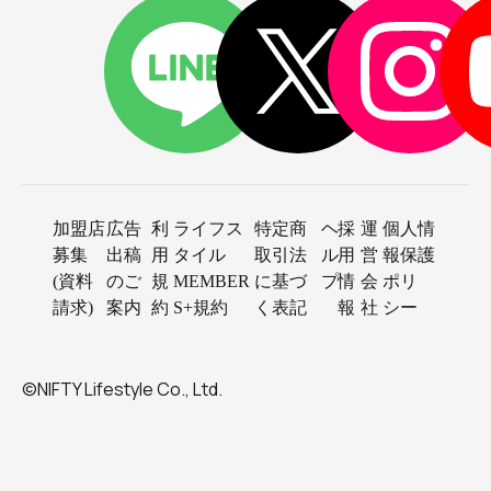
加盟店
広告
利
ライフス
特定商
ヘ
採
運
個人情
募集
出稿
用
タイル
取引法
ル
用
営
報保護
(資料
のご
規
MEMBER
に基づ
プ
情
会
ポリ
請求)
案内
約
S+規約
く表記
報
社
シー
©NIFTY Lifestyle Co., Ltd.