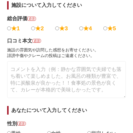
施設について入力してください
総合評価
必須
★1
★2
★3
★4
★5
口コミ本文
必須
施設の雰囲気や訪問した感想をお寄せください。
誹謗中傷やクレームの投稿はご遠慮ください。
あなたについて入力してください
性別
必須