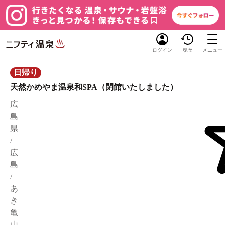
ログイン
履歴
メニュー
日帰り
天然かめやま温泉和SPA（閉館いたしました）
広
島
県
/
広
島
/
あ
き
亀
山