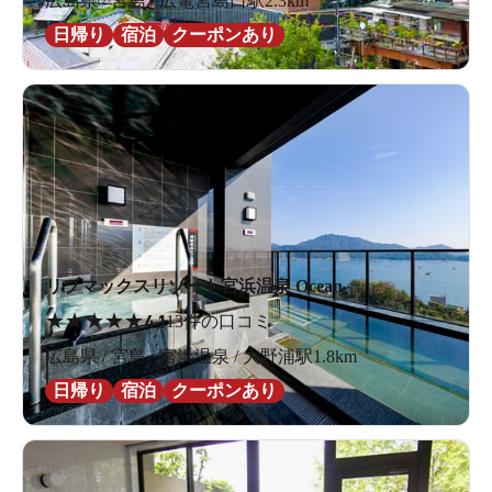
広島県 / 宮島 / 広電宮島口駅2.3km
日帰り
宿泊
クーポンあり
リブマックスリゾート宮浜温泉 Ocean
★
★
★
★
★
4.1
13件の口コミ
広島県 / 宮島 / 宮浜温泉 / 大野浦駅1.8km
日帰り
宿泊
クーポンあり