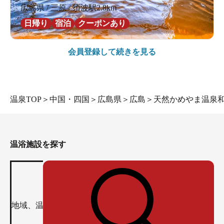
広島県 / 三原 / 須波駅2.8km
日帰り
宿泊
クーポンあり
会員登録して続きを見る
温泉TOP
＞
中国・四国
＞
広島県
＞
広島
＞
天然かめやま温泉和
温浴施設を探す