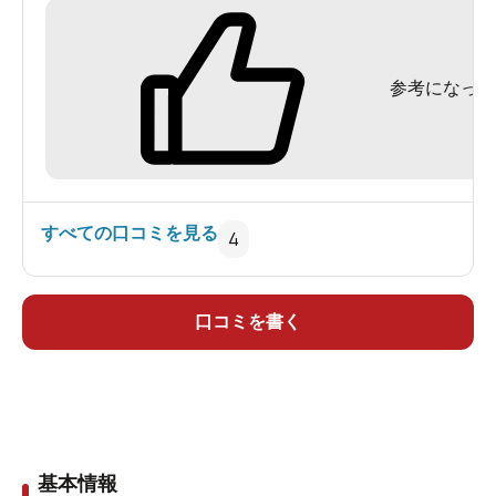
子供連れ、体も洗わず露天風呂へドボ～ン･･･
参考になった
従業員の笑顔･･･人を馬鹿にしてるのかと思った
ら、それが『売り』だとは知りませんでした
_(_^_)_
すべての口コミを見る
4
口コミを書く
基本情報