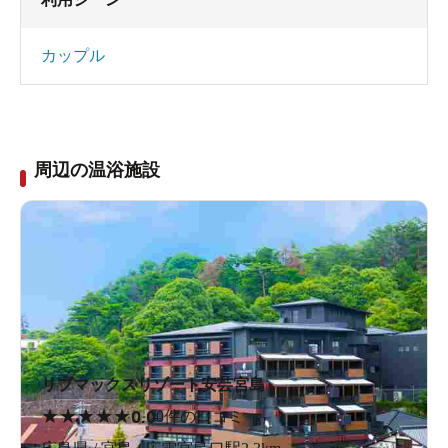
カップル
周辺の温浴施設
リブマックスリゾート安芸宮島
★
★
★
★
★
0.0
0件の口コミ