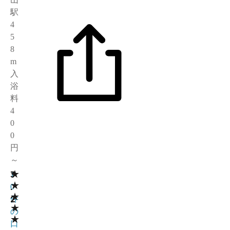
駅
4
5
8
m
入
浴
料
4
0
0
円
～
★
3
1
★
.
0
★
2
件
★
の
★
口