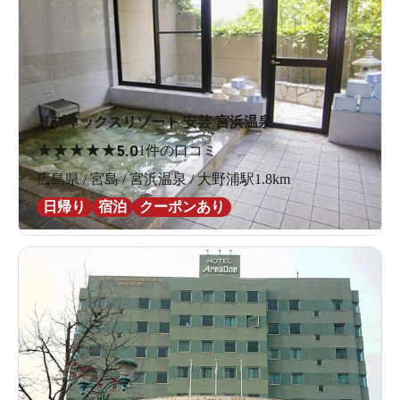
リブマックスリゾート 安芸 宮浜温泉
★
★
★
★
★
5.0
1件の口コミ
広島県 / 宮島 / 宮浜温泉 / 大野浦駅1.8km
日帰り
宿泊
クーポンあり