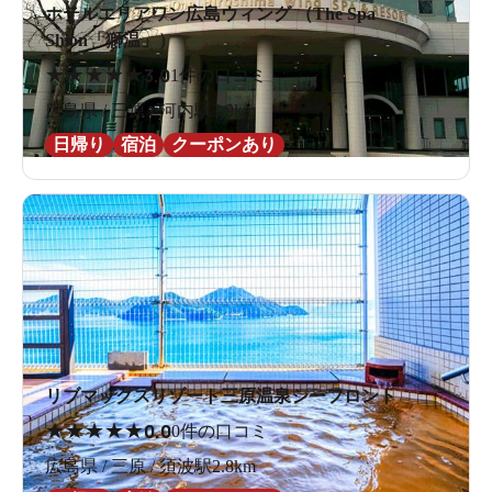
ホテルエリアワン広島ウィング （The Spa
Shion「獅温」）
★
★
★
★
★
3.0
1件の口コミ
広島県 / 三原 / 河内駅3.9km
日帰り
宿泊
クーポンあり
リブマックスリゾート三原温泉シーフロント
★
★
★
★
★
0.0
0件の口コミ
広島県 / 三原 / 須波駅2.8km