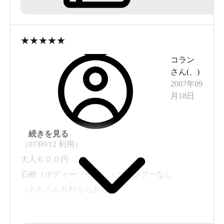
★
★
★
★
★
コラン
さん(
、
)
2007年09
月18日
続きを見る
（07/09/12 利用）
大人６００円
石鹸（ボディーソープ）・シャンプーなし
（もちろん有料ならある）
この金額で石鹸もシャンプーもないとは･･･