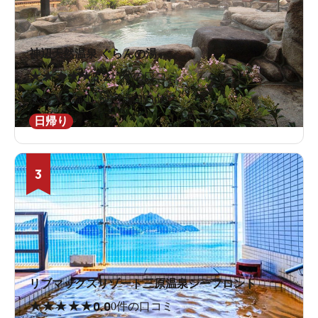
神辺天然温泉 ぐらんの湯
★
★
★
★
★
3.2
15件の口コミ
広島県 / 福山 / 道上駅883m
日帰り
3
リブマックスリゾート三原温泉シーフロント
★
★
★
★
★
0.0
0件の口コミ