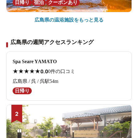
日帰り
宿泊
クーポンあり
広島県の
温浴施設をもっと見る
広島県の週間アクセスランキング
Spa Seare YAMATO
★
★
★
★
★
0.0
0件の口コミ
広島県 / 呉 / 呉駅54m
日帰り
2