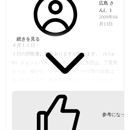
広島
さ
ん(
、
)
2009年04
月13日
続きを見る
４月１１日・
１日の摂取量に制限ありますが飲めます。（6.5ｐ
H）ジェットバス・エステバス共に水圧は、丁度良
かった。確かに、クチコミ通りソープ類の設備は
ありませんので、持参又は手ぶらコースになりま
す。露天の寝湯、足元に傾斜があり気持ち良かっ
たです。ミストサウナがアカスリエステに変わっ
てます。それらについての詳細が脱衣所の主浴入
参考になった
り口付近に掲示されているので御参考までに。