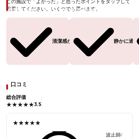
この施設で「よかった」と思ったポイントをタップして
投票してください。いくつでも選べます。
投票ありがとうございます
投票ありがとうございます
清潔感がある
静かに過ご
口コミ
総合評価
3.5
★
★
★
★
★
★
★
★
★
★
波止師/