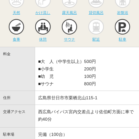
天然
かけ流し
露天風呂
貸切風呂
岩盤浴
食事
休憩
サウナ
駅近
駐
食事
休憩
サウナ
駅近
駐車
料金
■大 人（中学生以上）500円
■小学生 200円
■幼 児 100円
■サウナ 800円
広島県廿日市市栗栖北山115-1
住所
西広島バイパス宮内交差点より佐伯町方面に車で
交通アクセス
約40分
完備（100台）
駐車場