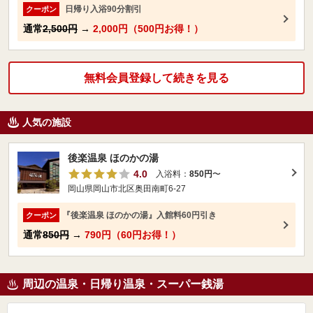
日帰り入浴90分割引
クーポン
通常
2,500円
→
2,000円（500円お得！）
無料会員登録して続きを見る
人気の施設
後楽温泉 ほのかの湯
4.0
入浴料：
850円
〜
岡山県岡山市北区奥田南町6-27
『後楽温泉 ほのかの湯』入館料60円引き
クーポン
通常
850円
→
790円（60円お得！）
周辺の温泉・日帰り温泉・スーパー銭湯