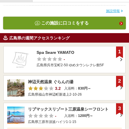
施設情報
この施設に口コミをする
広島県の週間アクセスランキング
1
Spa Seare YAMATO
-
広島県呉市宝町2-50 ゆめタウンレクレ館5F
2
神辺天然温泉 ぐらんの湯
3.2
入浴料：
830円～
広島県福山市神辺町新道上2-10-26
3
リブマックスリゾート三原温泉シーフロント
-
入浴料：
1200円～
広島県三原市須波ハイツ1-1-15