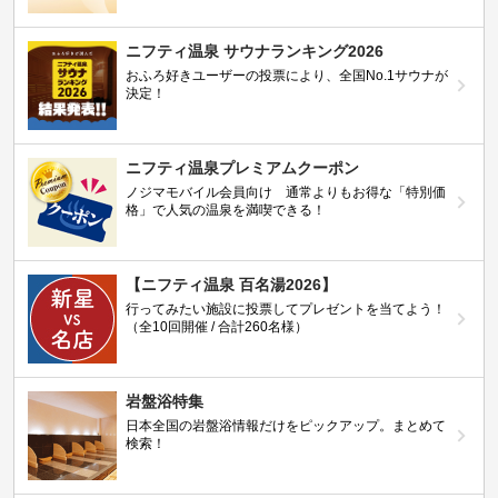
ニフティ温泉 サウナランキング2026
おふろ好きユーザーの投票により、全国No.1サウナが
決定！
ニフティ温泉プレミアムクーポン
ノジマモバイル会員向け 通常よりもお得な「特別価
格」で人気の温泉を満喫できる！
【ニフティ温泉 百名湯2026】
行ってみたい施設に投票してプレゼントを当てよう！
（全10回開催 / 合計260名様）
岩盤浴特集
日本全国の岩盤浴情報だけをピックアップ。まとめて
検索！