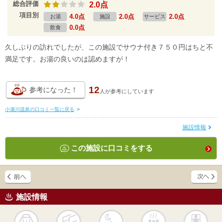
総合評価
2.0点
項目別
4.0点
2.0点
2.0点
お湯
施設
サービス
0.0点
飲食
久しぶりの訪れでしたが、この施設でサウナ付き７５０円はちと不
満足です。お湯の良いのは認めますが！
12
参考になった！
人が
参考にしています
小瀬川温泉の口コミ一覧に戻る
>
施設情報
この施設に口コミをする
施設情報
天然
かけ流し
露天風呂
貸切風呂
岩