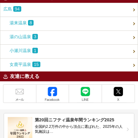
広島
94
湯来温泉
8
湯の山温泉
3
小瀬川温泉
1
女鹿平温泉
15
友達に教える
メール
Facebook
LINE
X
第20回ニフティ温泉年間ランキング2025
全国約2.2万件の中から頂点に選ばれた、2025年の人
気施設は…