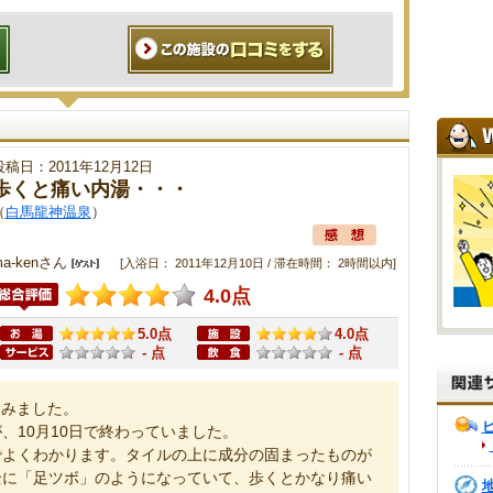
投稿日：2011年12月12日
歩くと痛い内湯・・・
（
白馬龍神温泉
）
ma-kenさん
[入浴日： 2011年12月10日 / 滞在時間： 2時間以内]
4.0点
5.0点
4.0点
- 点
- 点
てみました。
10月10日で終わっていました。
よくわかります。タイルの上に成分の固まったものが
全に「足ツボ」のようになっていて、歩くとかなり痛い