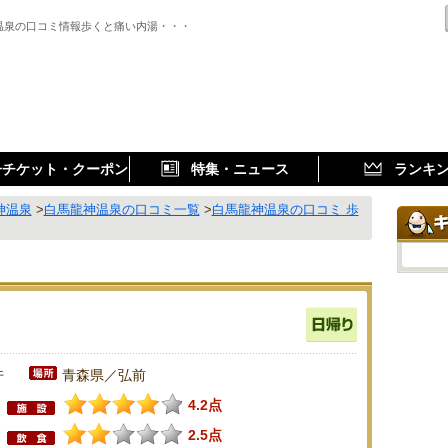
温泉の口コミ情報歩くと痛い内湯・・・
子チケット・クーポン
特集・ニュース
ランキ
神温泉
>
白馬龍神温泉の口コミ一覧
>
白馬龍神温泉の口コミ 歩
件
青森県／弘前
4.2点
2.5点