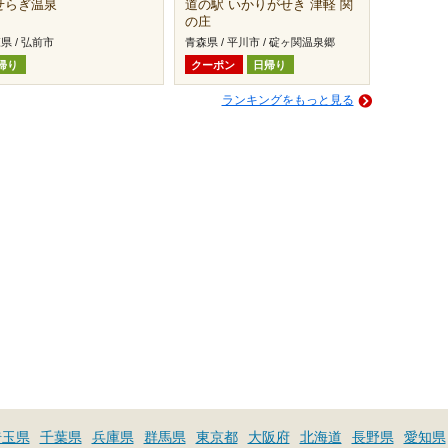
せらぎ温泉
道の駅 いかりがせき 津軽 関
の庄
県 / 弘前市
青森県 / 平川市 / 碇ヶ関温泉郷
帰り
クーポン
日帰り
ランキングをもっと見る
埼玉県
千葉県
兵庫県
群馬県
東京都
大阪府
北海道
長野県
愛知県