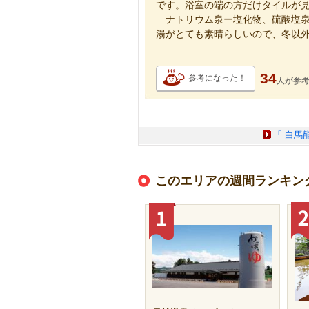
です。浴室の端の方だけタイルが
ナトリウム泉ー塩化物、硫酸塩泉
湯がとても素晴らしいので、冬以
34
参考になった！
人が
参
「 白馬
このエリアの週間ランキン