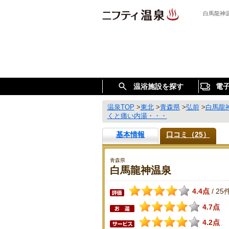
白馬龍神
温浴施設を探す
電
温泉TOP
>
東北
>
青森県
>
弘前
>
白馬龍
くと痛い内湯・・・
基本情報
口コミ（25）
青森県
白馬龍神温泉
4.4点
25
/
4.7点
4.2点