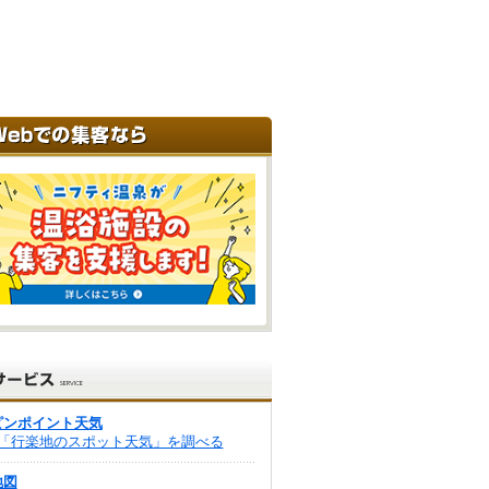
ピンポイント天気
「行楽地のスポット天気」を調べる
地図