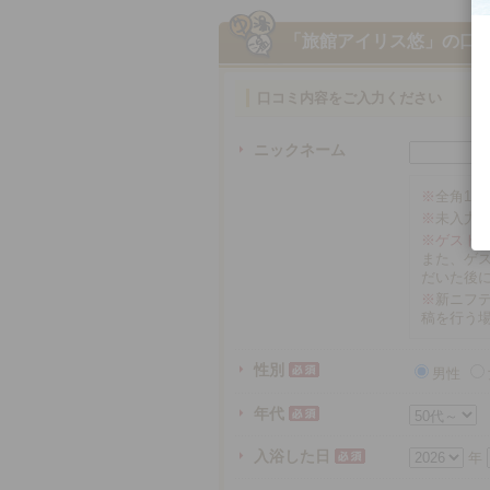
「旅館アイリス悠」
の口
口コミ内容をご入力ください
ニックネーム
※
全角16
※
未入力
※ゲスト
また、ゲ
だいた後
※
新ニフテ
稿を行う
性別
男性
年代
入浴した日
年