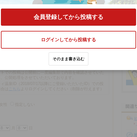
コミをする
会員登録してから投稿する
ログインしてから投稿する
文字以内
そのまま書き込む
の場合、匿名で投稿されます。
での投稿は、再編集や削除ができませんので注意ください。
ストでの投稿は公開前に一度編集部で内容を確認させていた
に、公開処理をさせていただいております。
ィ温泉ID（2018/07/17以降にご登録いただいたID）での投
場合は
こちら
よりログインしてください（削除が行えます）
女性
指定しない
月
日