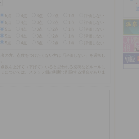
5点
4点
3点
2点
1点
評価しない
5点
4点
3点
2点
1点
評価しない
5点
4点
3点
2点
1点
評価しない
5点
4点
3点
2点
1点
評価しない
5点
4点
3点
2点
1点
評価しない
係者の方、点数をつけたくない方は「評価しない」を選択し
い。
に点数を上げて（下げて）いると思われる投稿などルールに
コミについては、スタッフ側の判断で削除する場合がありま