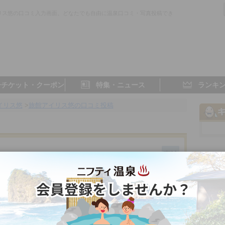
リス悠の口コミ入力画面。どなたでも自由に温泉口コミ・写真投稿でき
子チケット・クーポン
特集・ニュース
ランキ
イリス悠
>
旅館アイリス悠の口コミ投稿
岩手県／平泉
- 点
- 点