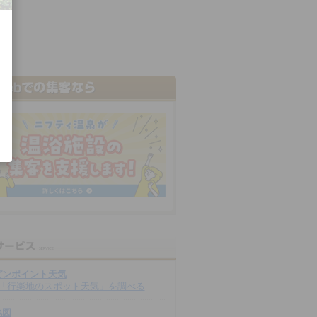
ピンポイント天気
「行楽地のスポット天気」を調べる
地図