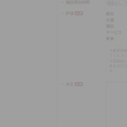
施設滞在時間
評価
総合
お湯
施設
サービス
飲食
※
業界関
てくださ
※
意図的
反する口
す。
本文