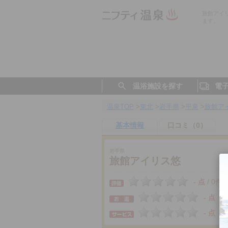
旅館アイ
ます。
温浴施設を探す
電
温泉TOP
>
東北
>
岩手県
>
平泉
>
旅館ア
基本情報
口コミ（0）
岩手県
旅館アイリス悠
- 点
0件
/
- 点
- 点