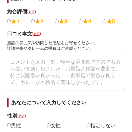
総合評価
必須
★1
★2
★3
★4
★5
口コミ本文
必須
施設の雰囲気や訪問した感想をお寄せください。
誹謗中傷やクレームの投稿はご遠慮ください。
あなたについて入力してください
性別
必須
男性
女性
指定しない