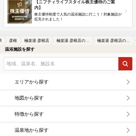
【ニフティライフスタイル株主優待のご案
内】
株主優待制度で人気の温浴施設に行こう！対象施設が
拡充されました！
県
彦根
極楽湯 彦根店
極楽湯 彦根店の口コミ一覧
極楽湯 彦根店の口コミ 彦根R8沿いに場所有サウナは塩 ス…
温浴施設を探す
エリアから探す
地図から探す
特徴から探す
温泉地から探す