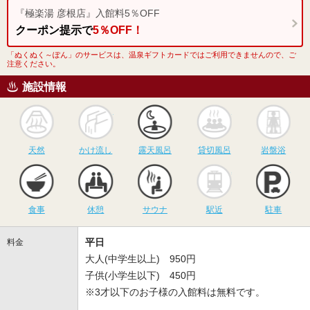
『極楽湯 彦根店』入館料5％OFF
クーポン提示で
5％OFF！
「ぬくぬく～ぽん」のサービスは、温泉ギフトカードではご利用できませんので、ご
注意ください。
施設情報
天然
かけ流し
露天風呂
貸切風呂
岩
天然
かけ流し
露天風呂
貸切風呂
岩盤浴
食事
休憩
サウナ
駅近
駐
食事
休憩
サウナ
駅近
駐車
平日
料金
大人(中学生以上) 950円
子供(小学生以下) 450円
※3才以下のお子様の入館料は無料です。