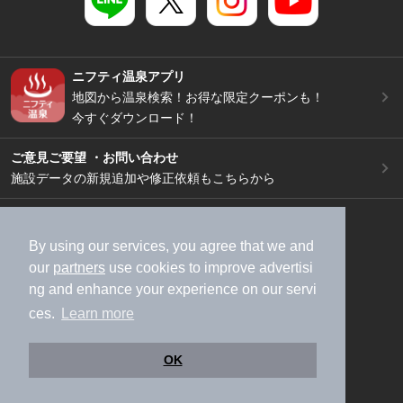
ニフティ温泉アプリ
地図から温泉検索！お得な限定クーポンも！
今すぐダウンロード！
ご意見ご要望 ・お問い合わせ
施設データの新規追加や修正依頼もこちらから
スマートフォン
/
PC
加盟店募集（資料請求）
広告出稿のご案内
By using our services, you agree that we and
our
partners
use cookies to improve advertisi
利用規約
ライフスタイルMEMBERS+規約
ng and enhance your experience on our servi
特定商取引法に基づく表記
ヘルプ
採用情報
ces.
Learn more
運営会社
個人情報保護ポリシー
©NIFTY Lifestyle Co., Ltd.
OK