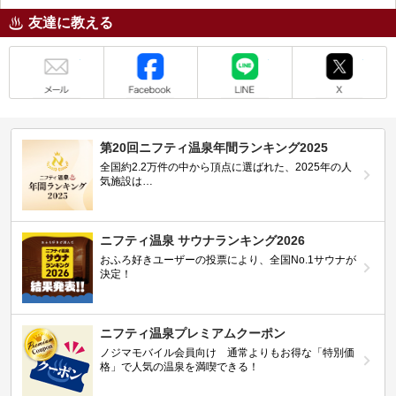
友達に教える
メール
Facebook
LINE
X
第20回ニフティ温泉年間ランキング2025
全国約2.2万件の中から頂点に選ばれた、2025年の人
気施設は…
ニフティ温泉 サウナランキング2026
おふろ好きユーザーの投票により、全国No.1サウナが
決定！
ニフティ温泉プレミアムクーポン
ノジマモバイル会員向け 通常よりもお得な「特別価
格」で人気の温泉を満喫できる！