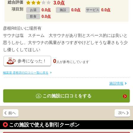
総合評価
3.0点
項目別
0.0点
0.0点
0.0点
お湯
施設
サービス
0.0点
飲食
彦根R8沿いに場所有
サウナは塩 スチーム 大サウナがあり割とスペース的には良いと
思うしかし、大サウナの風量がきつすぎやけどしそうな暑さもう少
し優しくしてほしい
0
参考になった！
人が
参考にしています
極楽湯 彦根店の口コミ一覧に戻る
>
施設情報
この施設に口コミをする
この施設で使える割引クーポン