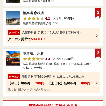
滋賀県大津市月輪1-9-18
2
極楽湯 彦根店
4.2
入浴料：
950円～
滋賀県彦根市西沼波町175-1
入館料割引（1枚につき大人5名様まで利用可）
クーポン
クーポン提示で
5％OFF！
3
草津湯元 水春
4.3
入浴料：
1050円～
滋賀県草津市新浜町300番地 イオンモール草津 スポー
ツ&レジャー棟
岩盤処利用料金200円引き（1枚につき1名様のみ）
クーポン
【平日】
900円
→
700円
【土日祝】
1,000円
→
800円
他にも1個のクーポンがあります。
無料会員登録して続きを見る