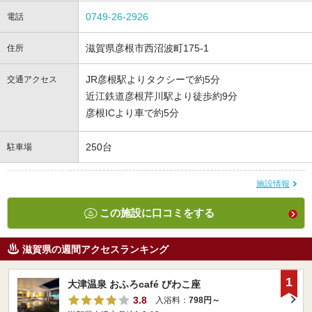
0749-26-2926
電話
滋賀県彦根市西沼波町175-1
住所
JR彦根駅よりタクシーで約5分
交通アクセス
近江鉄道彦根芹川駅より徒歩約9分
彦根ICより車で約5分
250台
駐車場
施設情報
この施設に口コミをする
滋賀県の週間アクセスランキング
1
大津温泉 おふろcafé びわこ座
3.8
入浴料：
798円～