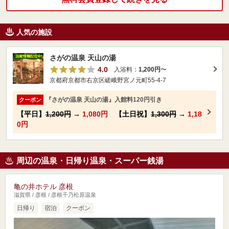
人気の施設
さがの温泉 天山の湯
4.0
入浴料：
1,200円
〜
京都府京都市右京区嵯峨野宮ノ元町55-4-7
『さがの温泉 天山の湯』入館料120円引き
クーポン
【平日】
1,200円
→
1,080円
【土日祝】
1,300円
→
1,18
0円
周辺の温泉・日帰り温泉・スーパー銭湯
亀の井ホテル 彦根
滋賀県 / 彦根 / 彦根千乃松原温泉
日帰り
宿泊
クーポン