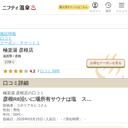
購入済チケットはこちら
ログイン
履歴
メニュー
施設情報
口コミ
クーポン・チケット
1
極楽湯 彦根店
滋賀県 / 彦根
日帰り
お得なクーポンを見る
4.2
/
口コミ 59件
口コミ詳細
極楽湯 彦根店の口コミ
彦根R8沿いに場所有サウナは塩 ス…
投稿者：コボリアキヒコさん
性別：男性
年代：50代～
投稿日：2026年03月15日 / 入浴日： - / 滞在時間： -