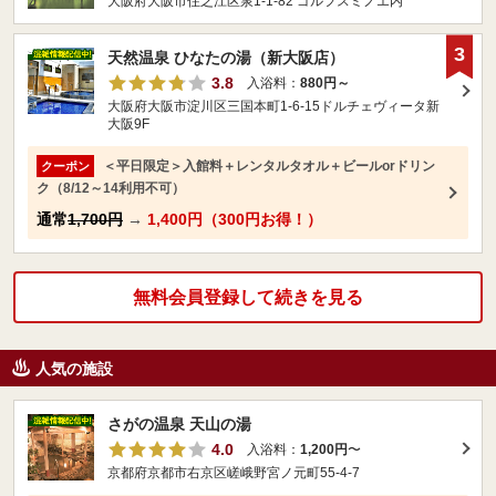
大阪府大阪市住之江区泉1-1-82 ゴルフスミノエ内
3
天然温泉 ひなたの湯（新大阪店）
3.8
入浴料：
880円～
大阪府大阪市淀川区三国本町1-6-15ドルチェヴィータ新
大阪9F
＜平日限定＞入館料＋レンタルタオル＋ビールorドリン
クーポン
ク（8/12～14利用不可）
通常
1,700円
→
1,400円（300円お得！）
無料会員登録して続きを見る
人気の施設
さがの温泉 天山の湯
4.0
入浴料：
1,200円
〜
京都府京都市右京区嵯峨野宮ノ元町55-4-7