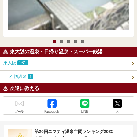
東大阪の温泉・日帰り温泉・スーパー銭湯
東大阪
161
石切温泉
1
友達に教える
メール
Facebook
LINE
X
第20回ニフティ温泉年間ランキング2025