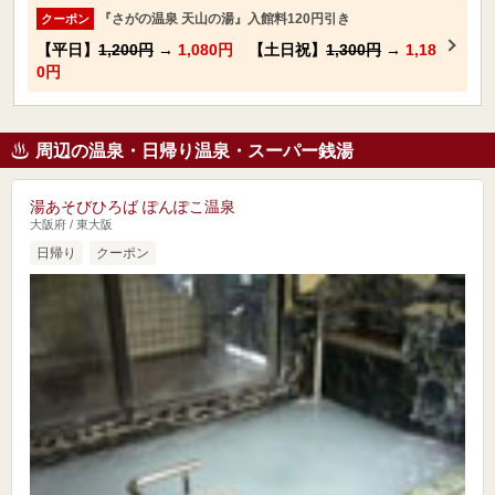
『さがの温泉 天山の湯』入館料120円引き
クーポン
【平日】
1,200円
→
1,080円
【土日祝】
1,300円
→
1,18
0円
周辺の温泉・日帰り温泉・スーパー銭湯
湯あそびひろば ぽんぽこ温泉
大阪府 / 東大阪
日帰り
クーポン