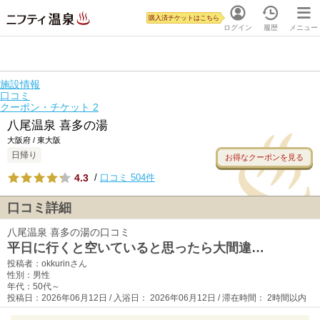
購入済チケットはこちら
ログイン
履歴
メニュー
施設情報
口コミ
クーポン・チケット
2
八尾温泉 喜多の湯
大阪府 / 東大阪
日帰り
お得なクーポンを見る
4.3
/
口コミ 504件
口コミ詳細
八尾温泉 喜多の湯の口コミ
平日に行くと空いていると思ったら大間違…
投稿者：okkurinさん
性別：男性
年代：50代～
投稿日：2026年06月12日 / 入浴日： 2026年06月12日 / 滞在時間： 2時間以内