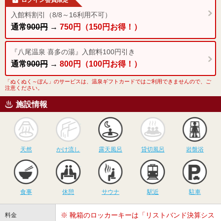
入館料割引（8/8～16利用不可）
通常
900円
→
750円（150円お得！）
『八尾温泉 喜多の湯』入館料100円引き
通常
900円
→
800円（100円お得！）
「ぬくぬく～ぽん」のサービスは、温泉ギフトカードではご利用できませんので、ご
注意ください。
施設情報
天然
かけ流し
露天風呂
貸切風呂
岩
天然
かけ流し
露天風呂
貸切風呂
岩盤浴
食事
休憩
サウナ
駅近
駐
食事
休憩
サウナ
駅近
駐車
※ 靴箱のロッカーキーは「リストバンド決算シス
料金