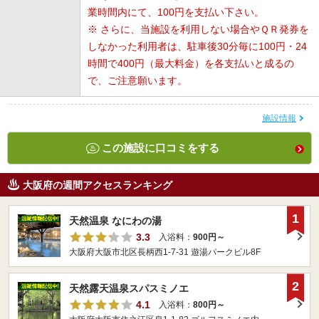
業時間内にて、100円を支払い下さい。
※ さらに、当施設を利用しない場合やＱＲ発券を
しなかった利用者は、駐車後30分毎に100円・24
時間で400円（最大料金）を各支払いと成るの
で、ご注意願います。
施設情報
この施設に口コミをする
大阪府の週間アクセスランキング
1
天然温泉 なにわの湯
3.3
入浴料：
900円～
大阪府大阪市北区長柄西1-7-31 遊湯パークビル8F
2
天然露天温泉スパスミノエ
4.1
入浴料：
800円～