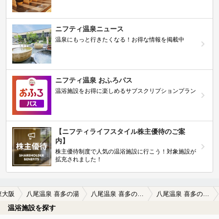
ニフティ温泉ニュース
温泉にもっと行きたくなる！お得な情報を掲載中
ニフティ温泉 おふろパス
温浴施設をお得に楽しめるサブスクリプションプラン
【ニフティライフスタイル株主優待のご案
内】
株主優待制度で人気の温浴施設に行こう！対象施設が
拡充されました！
東大阪
八尾温泉 喜多の湯
八尾温泉 喜多の湯の口コミ一覧
八尾温泉 喜多の湯の口コミ 平日に行くと空いていると思ったら大間違…
温浴施設を探す