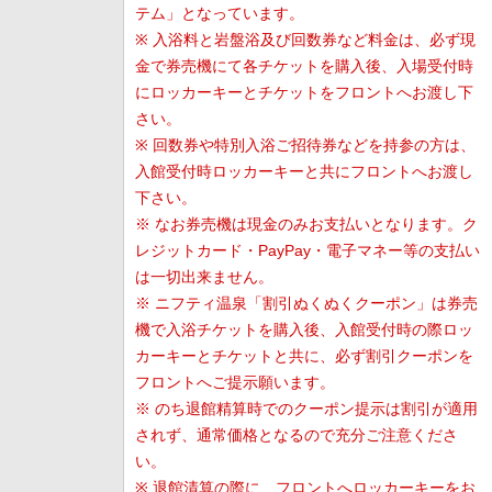
テム」となっています。
※ 入浴料と岩盤浴及び回数券など料金は、必ず現
金で券売機にて各チケットを購入後、入場受付時
にロッカーキーとチケットをフロントへお渡し下
さい。
※ 回数券や特別入浴ご招待券などを持参の方は、
入館受付時ロッカーキーと共にフロントへお渡し
下さい。
※ なお券売機は現金のみお支払いとなります。ク
レジットカード・PayPay・電子マネー等の支払い
は一切出来ません。
※ ニフティ温泉「割引ぬくぬくクーポン」は券売
機で入浴チケットを購入後、入館受付時の際ロッ
カーキーとチケットと共に、必ず割引クーポンを
フロントへご提示願います。
※ のち退館精算時でのクーポン提示は割引が適用
されず、通常価格となるので充分ご注意くださ
い。
※ 退館清算の際に、フロントへロッカーキーをお