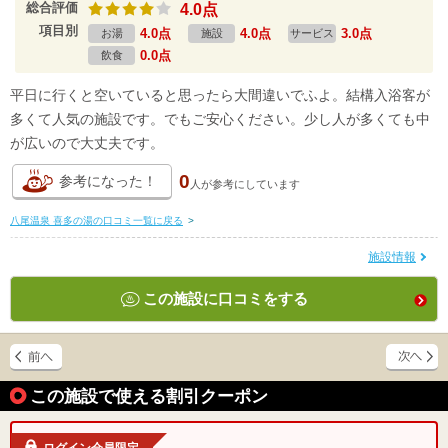
総合評価
4.0点
項目別
4.0点
4.0点
3.0点
お湯
施設
サービス
0.0点
飲食
平日に行くと空いていると思ったら大間違いでふよ。結構入浴客が
多くて人気の施設です。でもご安心ください。少し人が多くても中
が広いので大丈夫です。
0
参考になった！
人が
参考にしています
八尾温泉 喜多の湯の口コミ一覧に戻る
>
施設情報
この施設に口コミをする
この施設で使える割引クーポン
ログイン会員限定