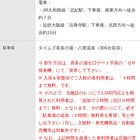
電車：
・JR大和路線「志紀駅」下車後、南東方向へ徒歩
約７分
・近鉄大阪線「法善寺駅」下車後、北西方向へ徒
歩約15分
タイムズ喜多の湯・八尾温泉（306台収容）
駐車場
※ 割引方法は、喜多の湯出口ゲート手前の「ＱＲ
発券機」にて、発券して下さい。
※ 入浴＆岩盤浴でご入館の各利用者は、「４時間
まで無料」です。
※ その上で、当施設のレジにて1,500円以上を精
算された利用者は、「追加で２時間（合計６時間
まで）無料」となります。その際レジにて、必ず
「駐車場の追加（２時間）無料券を希望」等と申
し出下さい（但し、入館料・券売機商品・自動販
売機等は対象外です）。
※ なお、上記時間を超過した各利用者は店舗の営