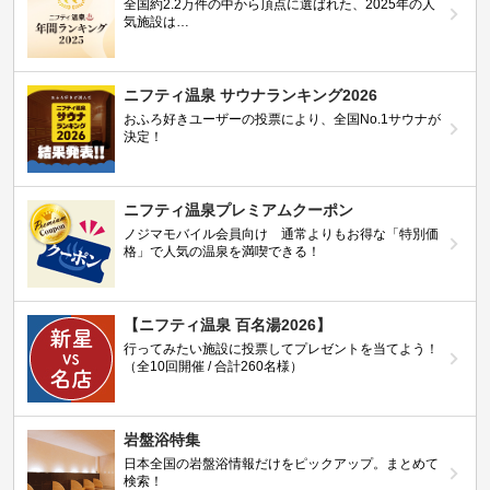
全国約2.2万件の中から頂点に選ばれた、2025年の人
気施設は…
ニフティ温泉 サウナランキング2026
おふろ好きユーザーの投票により、全国No.1サウナが
決定！
ニフティ温泉プレミアムクーポン
ノジマモバイル会員向け 通常よりもお得な「特別価
格」で人気の温泉を満喫できる！
【ニフティ温泉 百名湯2026】
行ってみたい施設に投票してプレゼントを当てよう！
（全10回開催 / 合計260名様）
岩盤浴特集
日本全国の岩盤浴情報だけをピックアップ。まとめて
検索！