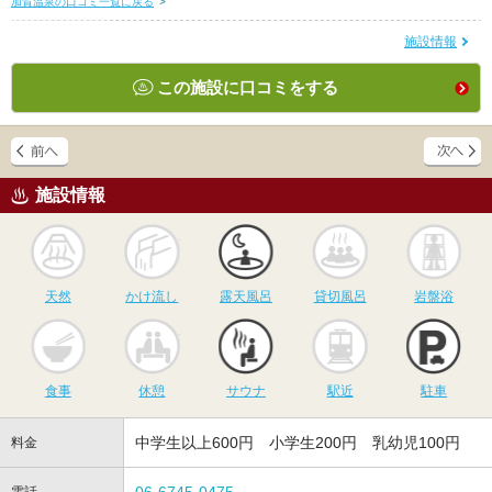
加賀温泉の口コミ一覧に戻る
>
施設情報
この施設に口コミをする
施設情報
天然
かけ流し
露天風呂
貸切風呂
岩
天然
かけ流し
露天風呂
貸切風呂
岩盤浴
食事
休憩
サウナ
駅近
駐
食事
休憩
サウナ
駅近
駐車
中学生以上600円 小学生200円 乳幼児100円
料金
06-6745-0475
電話