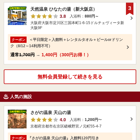
3
天然温泉 ひなたの湯（新大阪店）
3.8
入浴料：
880円～
大阪府大阪市淀川区三国本町1-6-15ドルチェヴィータ新
大阪9F
＜平日限定＞入館料＋レンタルタオル＋ビールorドリン
クーポン
ク（8/12～14利用不可）
通常
1,700円
→
1,400円（300円お得！）
無料会員登録して続きを見る
人気の施設
さがの温泉 天山の湯
4.0
入浴料：
1,200円
〜
京都府京都市右京区嵯峨野宮ノ元町55-4-7
『さがの温泉 天山の湯』入館料120円引き
クーポン