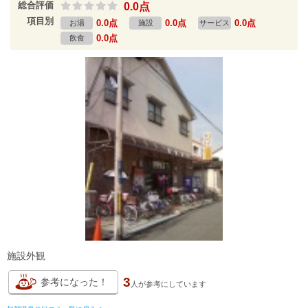
総合評価
0.0点
項目別
0.0点
0.0点
0.0点
お湯
施設
サービス
0.0点
飲食
施設外観
3
参考になった！
人が
参考にしています