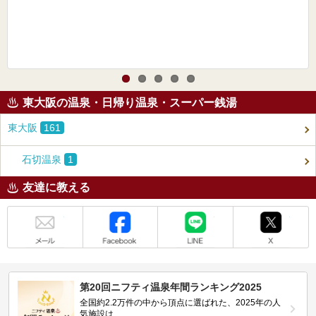
東大阪の温泉・日帰り温泉・スーパー銭湯
東大阪
161
石切温泉
1
友達に教える
メール
Facebook
LINE
X
第20回ニフティ温泉年間ランキング2025
全国約2.2万件の中から頂点に選ばれた、2025年の人
気施設は…