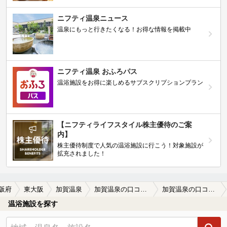
ニフティ温泉ニュース
温泉にもっと行きたくなる！お得な情報を掲載中
ニフティ温泉 おふろパス
温浴施設をお得に楽しめるサブスクリプションプラン
【ニフティライフスタイル株主優待のご案
内】
株主優待制度で人気の温浴施設に行こう！対象施設が
拡充されました！
阪府
東大阪
加賀温泉
加賀温泉の口コミ一覧
加賀温泉の口コミ 画像提供
温浴施設を探す