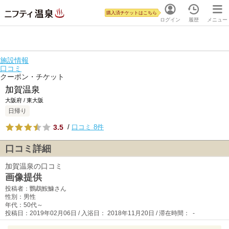
購入済チケットはこちら
ログイン
履歴
メニュー
施設情報
口コミ
クーポン・チケット
加賀温泉
大阪府 / 東大阪
日帰り
3.5
/
口コミ 8件
口コミ詳細
加賀温泉の口コミ
画像提供
投稿者：鸚鵡鮟鱇さん
性別：男性
年代：50代～
投稿日：2019年02月06日 / 入浴日： 2018年11月20日 / 滞在時間： -