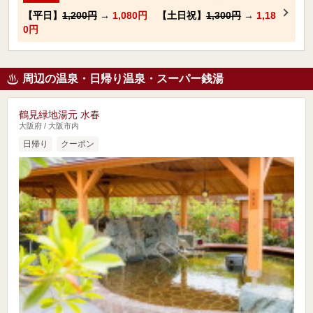
【平日】
1,200円
→
1,080円
【土日祝】
1,300円
→
1,18
0円
周辺の温泉・日帰り温泉・スーパー銭湯
鶴見緑地湯元 水春
大阪府 / 大阪市内
日帰り
クーポン