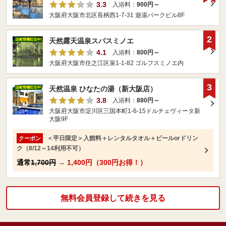
3.3
入浴料：
900円～
大阪府大阪市北区長柄西1-7-31 遊湯パークビル8F
2
天然露天温泉スパスミノエ
4.1
入浴料：
800円～
大阪府大阪市住之江区泉1-1-82 ゴルフスミノエ内
3
天然温泉 ひなたの湯（新大阪店）
3.8
入浴料：
880円～
大阪府大阪市淀川区三国本町1-6-15ドルチェヴィータ新
大阪9F
＜平日限定＞入館料＋レンタルタオル＋ビールorドリン
クーポン
ク（8/12～14利用不可）
通常
1,700円
→
1,400円（300円お得！）
無料会員登録して続きを見る