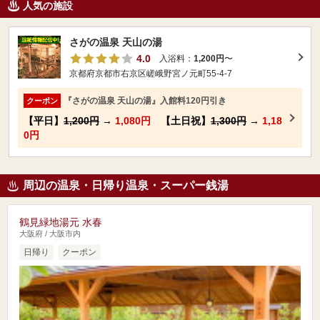
人気の施設
さがの温泉 天山の湯
4.0
入浴料：
1,200円
〜
京都府京都市右京区嵯峨野宮ノ元町55-4-7
『さがの温泉 天山の湯』入館料120円引き
クーポン
【平日】
1,200円
→
1,080円
【土日祝】
1,300円
→
1,18
0円
周辺の温泉・日帰り温泉・スーパー銭湯
鶴見緑地湯元 水春
大阪府 / 大阪市内
日帰り
クーポン