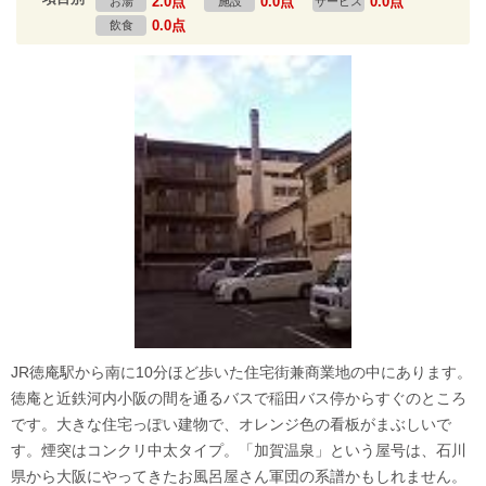
2.0点
0.0点
0.0点
お湯
施設
サービス
0.0点
飲食
JR徳庵駅から南に10分ほど歩いた住宅街兼商業地の中にあります。
徳庵と近鉄河内小阪の間を通るバスで稲田バス停からすぐのところ
です。大きな住宅っぽい建物で、オレンジ色の看板がまぶしいで
す。煙突はコンクリ中太タイプ。「加賀温泉」という屋号は、石川
県から大阪にやってきたお風呂屋さん軍団の系譜かもしれません。