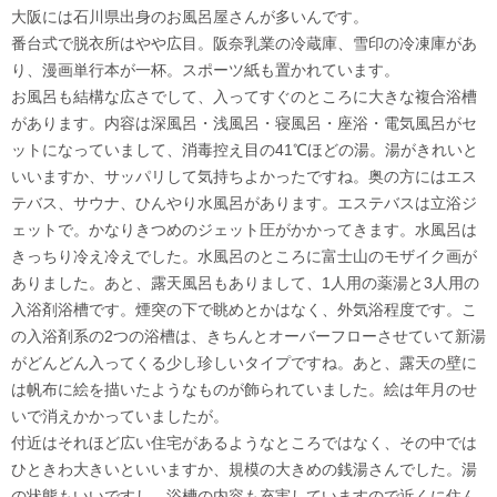
大阪には石川県出身のお風呂屋さんが多いんです。
番台式で脱衣所はやや広目。阪奈乳業の冷蔵庫、雪印の冷凍庫があ
り、漫画単行本が一杯。スポーツ紙も置かれています。
お風呂も結構な広さでして、入ってすぐのところに大きな複合浴槽
があります。内容は深風呂・浅風呂・寝風呂・座浴・電気風呂がセ
ットになっていまして、消毒控え目の41℃ほどの湯。湯がきれいと
いいますか、サッパリして気持ちよかったですね。奥の方にはエス
テバス、サウナ、ひんやり水風呂があります。エステバスは立浴ジ
ェットで。かなりきつめのジェット圧がかかってきます。水風呂は
きっちり冷え冷えでした。水風呂のところに富士山のモザイク画が
ありました。あと、露天風呂もありまして、1人用の薬湯と3人用の
入浴剤浴槽です。煙突の下で眺めとかはなく、外気浴程度です。こ
の入浴剤系の2つの浴槽は、きちんとオーバーフローさせていて新湯
がどんどん入ってくる少し珍しいタイプですね。あと、露天の壁に
は帆布に絵を描いたようなものが飾られていました。絵は年月のせ
いで消えかかっていましたが。
付近はそれほど広い住宅があるようなところではなく、その中では
ひときわ大きいといいますか、規模の大きめの銭湯さんでした。湯
の状態もいいですし、浴槽の内容も充実していますので近くに住ん