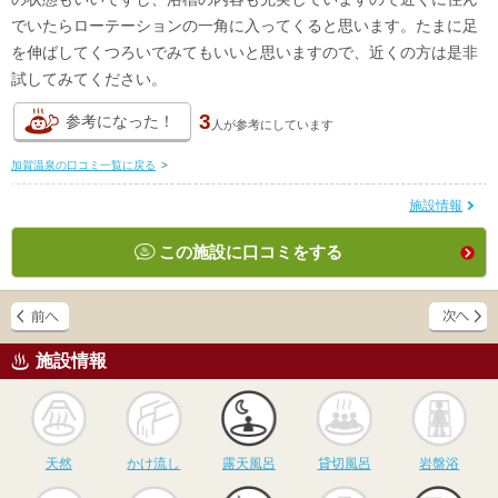
でいたらローテーションの一角に入ってくると思います。たまに足
を伸ばしてくつろいでみてもいいと思いますので、近くの方は是非
試してみてください。
3
参考になった！
人が
参考にしています
加賀温泉の口コミ一覧に戻る
>
施設情報
この施設に口コミをする
施設情報
天然
かけ流し
露天風呂
貸切風呂
岩
天然
かけ流し
露天風呂
貸切風呂
岩盤浴
食事
休憩
サウナ
駅近
駐