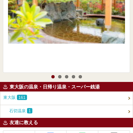
東大阪の温泉・日帰り温泉・スーパー銭湯
東大阪
161
石切温泉
1
友達に教える
メール
Facebook
LINE
X