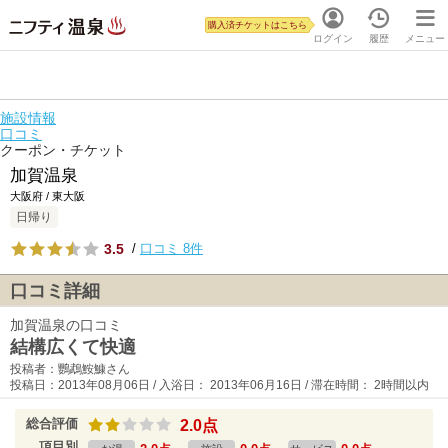
購入済チケットはこちら
ログイン
履歴
メニュー
施設情報
口コミ
クーポン・チケット
加賀温泉
大阪府 / 東大阪
日帰り
3.5
/
口コミ 8件
口コミ詳細
加賀温泉の口コミ
結構広くて快適
投稿者：鸚鵡鮟鱇さん
投稿日：2013年08月06日 / 入浴日： 2013年06月16日 / 滞在時間： 2時間以内
総合評価
2.0点
項目別