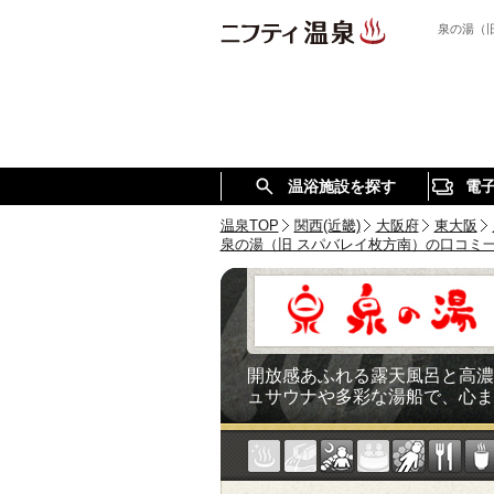
泉の湯（
温浴施設を探す
電
温泉TOP
関西(近畿)
大阪府
東大阪
泉の湯（旧 スパバレイ枚方南）の口コミ
開放感あふれる露天風呂と高濃
ュサウナや多彩な湯船で、心ま