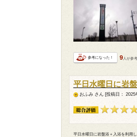
9
参考になった！
人が
参
平日水曜日に岩
おふみ さん [投稿日： 2025
平日水曜日に岩盤浴＋入浴を利用し