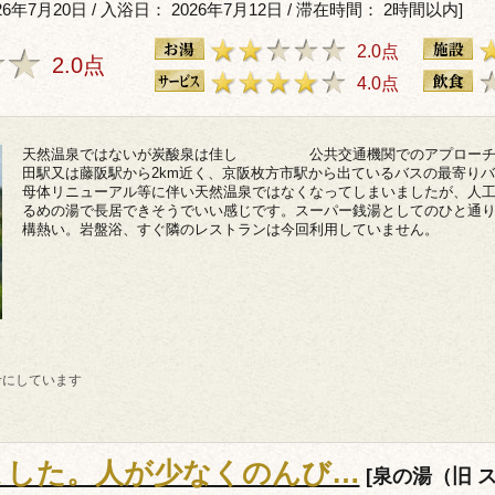
6年7月20日 / 入浴日： 2026年7月12日 / 滞在時間： 2時間以内]
2.0点
2.0点
4.0点
天然温泉ではないが炭酸泉は佳し 公共交通機関でのアプローチに
田駅又は藤阪駅から2km近く、京阪枚方市駅から出ているバスの最寄りバ
母体リニューアル等に伴い天然温泉ではなくなってしまいましたが、人
るめの湯で長居できそうでいい感じです。スーパー銭湯としてのひと通
構熱い。岩盤浴、すぐ隣のレストランは今回利用していません。
考にしています
ました。人が少なくのんび…
[泉の湯（旧 