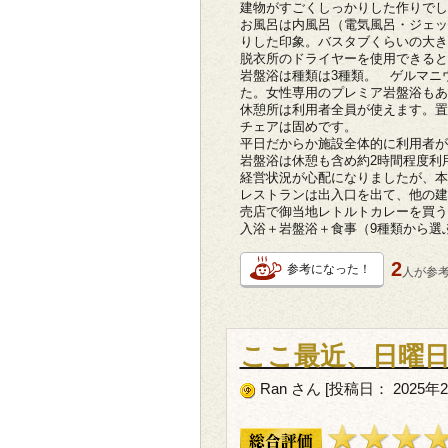
建物がすごくしっかりした作りでし
お風呂は内風呂（電気風呂・ジェッ
りした印象。バスタブくらいの大き
脱衣所のドライヤーを使用できると
岩盤浴は種類は3種類。 ゲルマニ
た。女性専用のプレミア岩盤浴もあ
休憩所は利用者全員が使えます。置
チェアは固めです。
平日だからか施設全体的に利用者が
岩盤浴は休憩も含め約2時間程度利
経営状況が心配になりましたが、本
レストランは出入口を出て、他の建
売店で御当地レトルトカレーを買う
入浴＋岩盤浴＋食事（9種類から選
2
参考になった！
人が
参
ここ最近、日曜
Ran さん [投稿日： 2025年