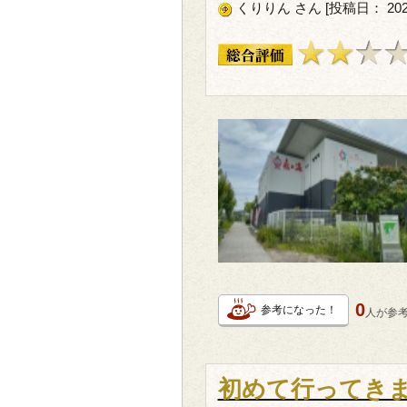
くりりん さん [投稿日： 202
0
参考になった！
人が
参
初めて行ってき