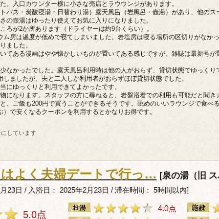
た。入口カウンター横に小さな売店とラウウンジがあります。
トバス・炭酸寝湯・日替わり湯）露天風呂（岩風呂・壺湯）があり、他のス
さの壺湯はゆったり使えてお気に入りになりました。
ころが2か所あります（ドライヤーは約9台くらい）。
ウム房は温度が低めで寝てしまいました。岩塩房は寝る場所の区切りがなか
りました。
いてある漫画はやや懐かしいものが置いてある感じですが、雑誌は最新号が
少なかったでした。露天風呂利用時は他の人がおらず、貸切状態でゆっくり
用しましたが、夫と二人しか利用者がおらずほぼ貸切状態でした。
当にゆっくりと利用できてよかったです。
物になります。スタッフの方に尋ねると、岩盤浴着での利用も可能だと聞き
と、ご飯も200円で買うことができるそうです。眺めのいいラウンジで食べ
ぶ）で安くなるクーポンを利用するとかなりお得です。
考にしています
日はよく夫婦デートで行っ…
[泉の湯（旧 
2月23日 / 入浴日： 2025年2月23日 / 滞在時間： 5時間以内]
4.0点
5.0点