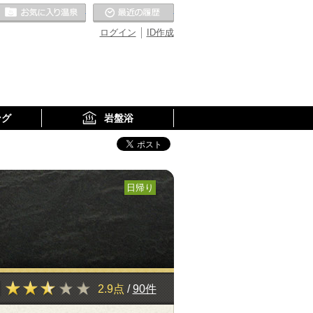
お気に入りの温泉
最近の履歴
ログイン
ID作成
ング
岩盤浴
日帰り
2.9点
/
90件