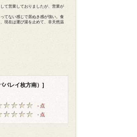
として営業しておりましたが、営業が
わってない感じで居ぬき感が強い。食
た、現在は運び湯を止めて、非天然温
パバレイ枚方南）]
- 点
- 点