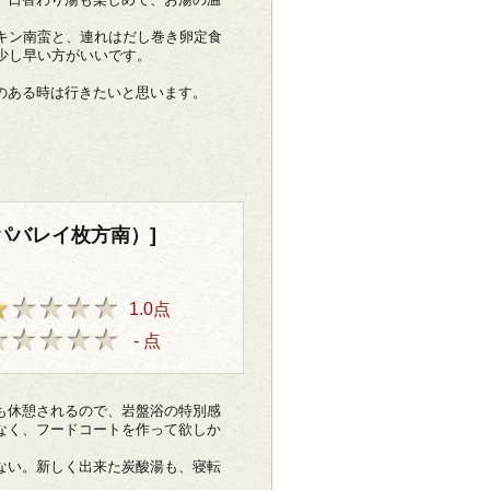
キン南蛮と、連れはだし巻き卵定食
少し早い方がいいです。
のある時は行きたいと思います。
パバレイ枚方南）]
1.0点
- 点
も休憩されるので、岩盤浴の特別感
なく、フードコートを作って欲しか
ない。新しく出来た炭酸湯も、寝転