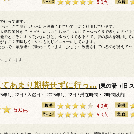
5.0点
で行ってます。
たが、ここ最近はいろいろ改善されていて、よく利用しています。
天然温泉付きでいいが、いつもごちゃごちゃして〜ゆっくりできないのが少
他のところに比べて少ないけど、ゆっくりできるので、泉の湯♨️を利用して
がすごく美味しく、いつも同じメニューにしています。
たいで、家族連れで賑わっています。少しずつ改善されているのが見えて〜
考にしています
見てあまり期待せずに行っ…
[泉の湯（旧 
5年1月22日 / 入浴日： 2025年1月22日 / 滞在時間： 2時間以内]
4.0点
5.0点
5.0点
に行ったのですが、空いていてゆっくり入れました。炭酸泉がよかったです