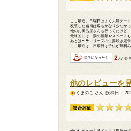
ここ最近、日曜日はよく夫婦デート
改装した当初は客もかなり少なかっ
他のお風呂屋さんも行ってたけど、
最終的には、湯の種類やスペースも
あとは〜ラコリーヌの生姜焼き定食
ここ最近は、日曜日は子供が無料み
2
参考になった！
人が
参
他のレビューを
くまのこ さん [投稿日： 202
他のレビューを見てあまり期待せず