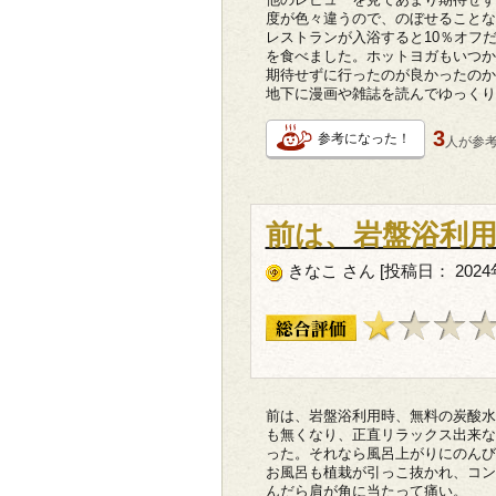
度が色々違うので、のぼせることな
レストランが入浴すると10％オフ
を食べました。ホットヨガもいつか
期待せずに行ったのが良かったのか
地下に漫画や雑誌を読んでゆっくり
3
参考になった！
人が
参
前は、岩盤浴利
きなこ さん [投稿日： 2024
前は、岩盤浴利用時、無料の炭酸水
も無くなり、正直リラックス出来な
った。それなら風呂上がりにのんび
お風呂も植栽が引っこ抜かれ、コン
んだら肩が角に当たって痛い。