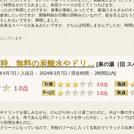
く時間をかけて入れました。休憩スペースが広くてくつろげます。
だったので利用したのですが、食事が美味しかったです。柴漬けタルタルのチ
参加したいのですが、開催時刻が日曜の20時みたいなので、欲を言えばもう
もしれないですが、満喫しました。
出来るスペースがあるみたいですが、そちらは利用しませんでしたが、時間
考にしています
用時、無料の炭酸水やドリ…
[泉の湯（旧 ス
年4月7日 / 入浴日： 2024年3月7日 / 滞在時間： 2時間以内]
3.0点
1.0点
1.0点
やドリンクを楽しみながら、のんびりゆったり過ごせたのに、今は一般の方
い。しかも、何であんな所にフィットネスを作ったのか。。レストランでは
り利用出来たのに。
クリートになっているので、学校のプールに入ってる気分でリラックス出来