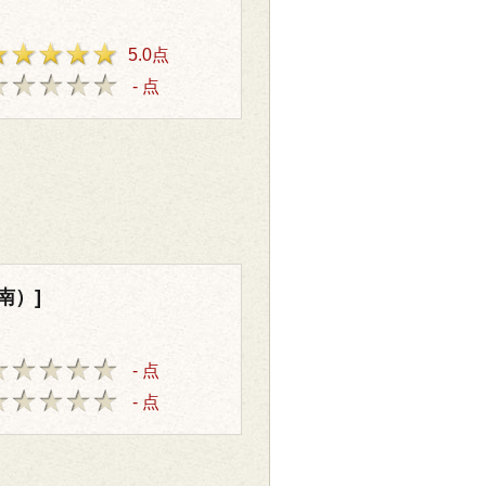
5.0点
- 点
。
南）]
- 点
- 点