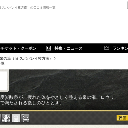
旧 スパバレイ枚方南）の口コミ情報一覧
子チケット・クーポン
特集・ニュース
ランキ
泉の湯（旧 スパバレイ枚方南）
一覧
度炭酸泉が、疲れた体をやさしく整える泉の湯。ロウリ
で満たされる癒しのひととき。