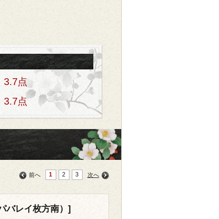
3.7点
3.7点
1
2
3
前へ
次へ
パバレイ枚方南）]