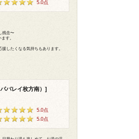
5.0点
し残念〜
います。
応援したくなる気持ちもあります。
スパバレイ枚方南）]
5.0点
5.0点
。日替わり湯も楽しめて、お湯の温