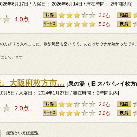
 2026年6月17日 / 入浴日： 2026年6月14日 / 滞在時間： 2時間以内]
3.0点
4.0点
5.0点
のんびりと入れました。炭酸風呂も空いてて、あとはサウナが熱かったです
考にしています
難。大阪府枚方市…
[泉の湯（旧 スパバレイ枚方
10月5日 / 入浴日： 2024年1月27日 / 滞在時間： 2時間以内]
2.0点
2.0点
3.0点
無難といえば無難。