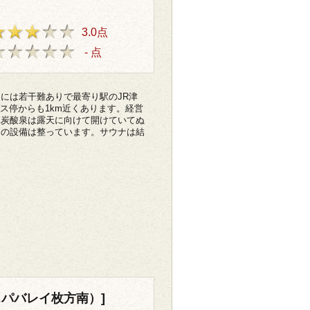
3.0点
- 点
は若干難ありで最寄り駅のJR津
ス停からも1km近くあります。経営
工炭酸泉は露天に向けて開けていてぬ
りの設備は整っています。サウナは結
スパバレイ枚方南）]