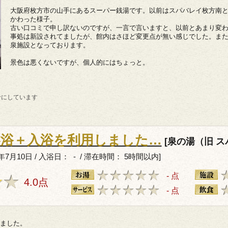
大阪府枚方市の山手にあるスーパー銭湯です。以前はスパバレイ枚方南
かわった様子。
古い口コミで申し訳ないのですが、一言で言いますと、以前とあまり変
事処は新設されてましたが、館内はさほど変更点が無い感じでした。ま
泉施設となっております。
景色は悪くないですが、個人的にはちょっと。
考にしています
盤浴＋入浴を利用しました…
[泉の湯（旧 ス
年7月10日 / 入浴日： - / 滞在時間： 5時間以内]
- 点
4.0点
- 点
ました。