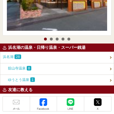
浜名湖の温泉・日帰り温泉・スーパー銭湯
浜名湖
28
舘山寺温泉
8
ゆうとう温泉
1
友達に教える
メール
Facebook
LINE
X