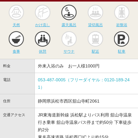
天然
かけ流し
露天風呂
貸切風呂
岩
天然
かけ流し
露天風呂
貸切風呂
岩盤浴
食事
休憩
サウナ
駅近
駐
食事
休憩
サウナ
駅近
駐車
外来入浴のみ お一人様1000円
料金
053-487-0005（フリーダイヤル：0120-189-24
電話
1）
静岡県浜松市西区舘山寺町2061
住所
JR東海道新幹線 浜松駅よりバス利用 舘山寺温泉
交通アクセス
行き乗車 舘山寺温泉バス停まで約50分 下車徒歩
約2分
東名高速道路 浜松西口ICより約15分