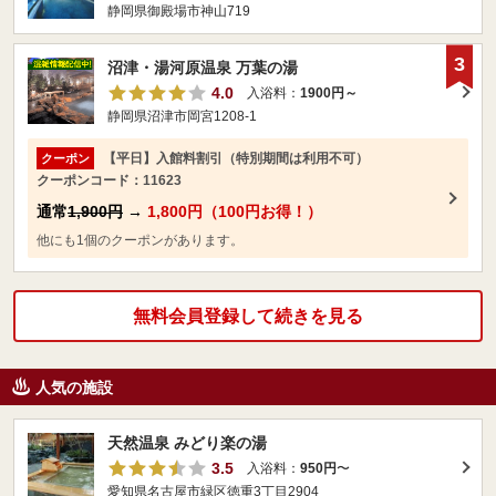
静岡県御殿場市神山719
3
沼津・湯河原温泉 万葉の湯
4.0
入浴料：
1900円～
静岡県沼津市岡宮1208-1
【平日】入館料割引（特別期間は利用不可）
クーポン
クーポンコード：11623
通常
1,900円
→
1,800円（100円お得！）
他にも1個のクーポンがあります。
無料会員登録して続きを見る
人気の施設
天然温泉 みどり楽の湯
3.5
入浴料：
950円
〜
愛知県名古屋市緑区徳重3丁目2904