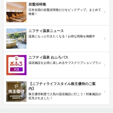
岩盤浴特集
日本全国の岩盤浴情報だけをピックアップ。まとめて
検索！
ニフティ温泉ニュース
温泉にもっと行きたくなる！お得な情報を掲載中
ニフティ温泉 おふろパス
温浴施設をお得に楽しめるサブスクリプションプラン
【ニフティライフスタイル株主優待のご案
内】
株主優待制度で人気の温浴施設に行こう！対象施設が
拡充されました！