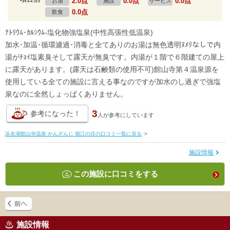
2.0点
0.0点
0.0点
お湯
施設
サービス
0.0点
飲食
ﾅﾄﾘｳﾑ･ｶﾙｼｳﾑ-塩化物強塩泉(中性高張性低温泉)
加水･加温･循環濾過･消毒と全てありのお湯は無色透明ﾇﾒﾘなしで内
湯がﾁｮｲ塩素臭そして露天が無臭です。内湯が１階で６階建ての屋上
に露天があります。(露天は石鹸類の使用不可)館山寺第４温泉源を
使用している全ての施設に言える事なのですが加水のし過ぎで強塩
泉なのに全然しょっぱくありません。
3
参考になった！
人が
参考にしています
浜名湖館山寺温泉 かんざんじ 堀江の庄の口コミ一覧に戻る
>
施設情報
この施設に口コミをする
施設情報