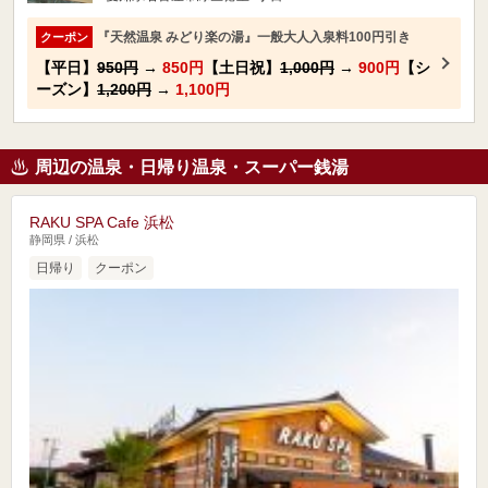
『天然温泉 みどり楽の湯』一般大人入泉料100円引き
クーポン
【平日】
950円
→
850円
【土日祝】
1,000円
→
900円
【シ
ーズン】
1,200円
→
1,100円
周辺の温泉・日帰り温泉・スーパー銭湯
RAKU SPA Cafe 浜松
静岡県 / 浜松
日帰り
クーポン