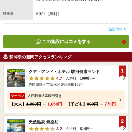
50台（無料）
駐車場
施設情報
この施設に口コミをする
静岡県の週間アクセスランキング
1
クア・アンド・ホテル 駿河健康ランド
4.7
入浴料：
1980円～
静岡県静岡市清水区興津東町1234
入館料最大330円引き
クーポン
【大人】
1,980円
→
1,650円
【子ども】
990円
→
770円
2
天然温泉 気楽坊
4.2
入浴料：
814円～