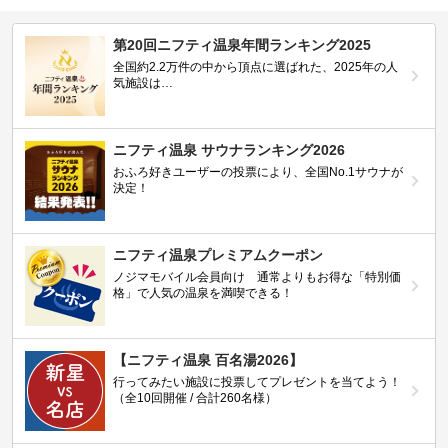
第20回ニフティ温泉年間ランキング2025
全国約2.2万件の中から頂点に選ばれた、2025年の人
気施設は…
ニフティ温泉 サウナランキング2026
おふろ好きユーザーの投票により、全国No.1サウナが
決定！
ニフティ温泉プレミアムクーポン
ノジマモバイル会員向け 通常よりもお得な「特別価
格」で人気の温泉を満喫できる！
【ニフティ温泉 百名湯2026】
行ってみたい施設に投票してプレゼントを当てよう！
（全10回開催 / 合計260名様）