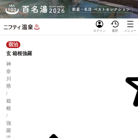
ログイン
履歴
メニュー
宿泊
玄 箱根強羅
神
奈
川
県
/
箱
根
/
強
羅
温