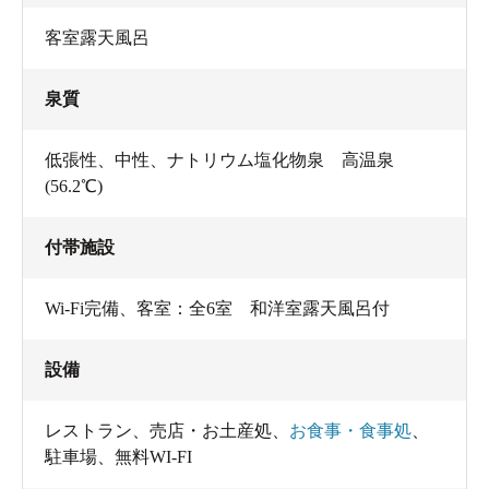
客室露天風呂
泉質
低張性、中性、ナトリウム塩化物泉 高温泉
(56.2℃)
付帯施設
Wi-Fi完備、客室：全6室 和洋室露天風呂付
設備
レストラン
、
売店・お土産処
、
お食事・食事処
、
駐車場
、
無料WI-FI