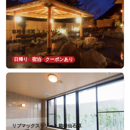
箱根小涌園 ユネッサン
★
★
★
★
★
3.2
97件の口コミ
神奈川県 / 箱根 / 小涌谷温泉 / 小涌谷駅707m
日帰り
宿泊
クーポンあり
リブマックスリゾート箱根仙石原