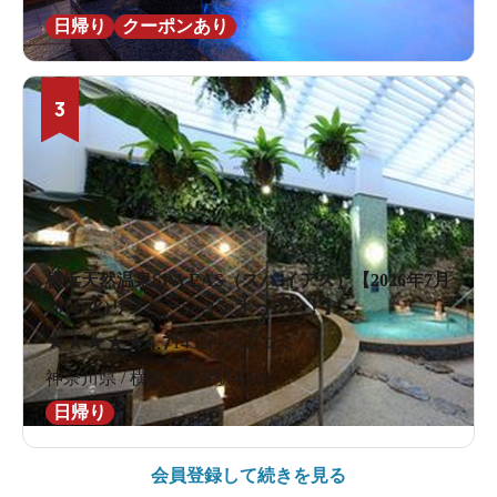
日帰り
クーポンあり
3
横浜天然温泉SPA EAS（スパ イアス）【2026年7月
28日(火)リノベーションオープン！】
★
★
★
★
★
4.7
1432件の口コミ
神奈川県 / 横浜 / 横浜駅470m
日帰り
会員登録して続きを見る