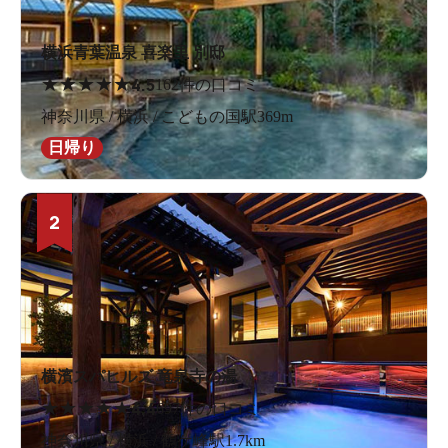
横浜青葉温泉 喜楽里 別邸
★
★
★
★
★
4.5
162件の口コミ
神奈川県 / 横浜 / こどもの国駅369m
日帰り
2
横濱スパヒルズ 竜泉寺の湯
★
★
★
★
★
4.4
697件の口コミ
神奈川県 / 横浜 / 鶴ケ峰駅1.7km