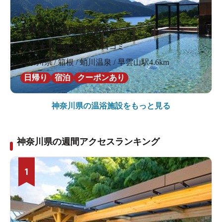
絶景日帰り温泉 龍宮殿本館
★
★
★
★
★
4.4
29件の口コミ
神奈川県 / 箱根 / 蛸川温泉 / 早雲山駅4.6km
日帰り
宿泊
クーポンあり
神奈川県の
温浴施設をもっと見る
神奈川県の週間アクセスランキング
1