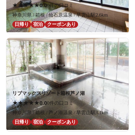
★
★
★
★
★
0.0
0件の口コミ
神奈川県 / 箱根 / 仙石原温泉 / 早雲山駅2.6km
日帰り
宿泊
クーポンあり
リブマックスリゾート箱根芦ノ湖
★
★
★
★
★
0.0
0件の口コミ
神奈川県 / 箱根 / 芦ノ湖温泉 / 早雲山駅3.1km
日帰り
宿泊
クーポンあり