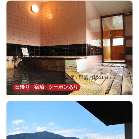
箱根高原ホテル
★
★
★
★
★
4.2
50件の口コミ
神奈川県 / 箱根 / 仙石原温泉 / 早雲山駅4.0km
日帰り
宿泊
クーポンあり