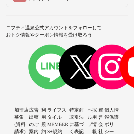
ニフティ温泉公式アカウントをフォローして
おトク情報やクーポン情報を受け取ろう
加盟店
広告
利
ライフス
特定商
ヘ
採
運
個人情
募集
出稿
用
タイル
取引法
ル
用
営
報保護
(資料
のご
規
MEMBER
に基づ
プ
情
会
ポリ
請求)
案内
約
S+規約
く表記
報
社
シー