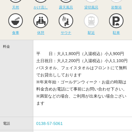
天然
かけ流し
露天風呂
貸切風呂
岩盤浴
食事
休憩
サウナ
駅近
駐
食事
休憩
サウナ
駅近
駐車
料金
平 日：大人1,800円（入湯税込）小人900円
土日祝日：大人2,200円（入湯税込）小人1,100円
バスタオル、フェイスタオルはフロントにて無料
でお貸出ししております
※年末年始・ゴールデンウィーク・お盆の時期は
料金含めお電話にて事前にお問い合わせ下さい。
※満室などの場合、ご利用が出来ない場合ござい
ます
0138-57-5061
電話