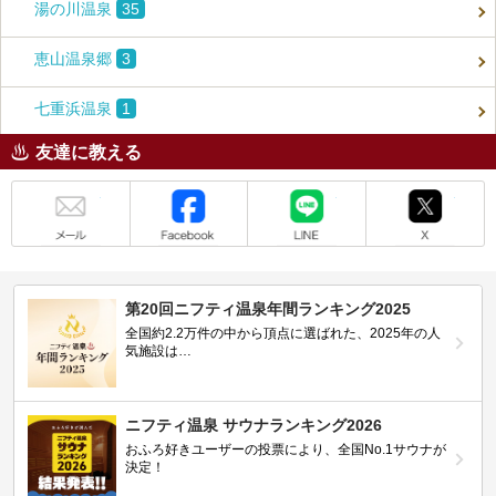
湯の川温泉
35
恵山温泉郷
3
七重浜温泉
1
友達に教える
メール
Facebook
LINE
X
第20回ニフティ温泉年間ランキング2025
全国約2.2万件の中から頂点に選ばれた、2025年の人
気施設は…
ニフティ温泉 サウナランキング2026
おふろ好きユーザーの投票により、全国No.1サウナが
決定！