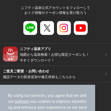
ニフティ温泉公式アカウントをフォローして
おトク情報やクーポン情報を受け取ろう
ニフティ温泉アプリ
地図から温泉検索！お得な限定クーポンも！
今すぐダウンロード！
ご意見ご要望 ・お問い合わせ
施設データの新規追加や修正依頼もこちらから
スマートフォン
/
PC
加盟店募集（資料請求）
広告出稿のご案内
By using our services, you agree that we and
our
partners
use cookies to improve advertisi
利用規約
ライフスタイルMEMBERS+規約
ng and enhance your experience on our servi
特定商取引法に基づく表記
ヘルプ
採用情報