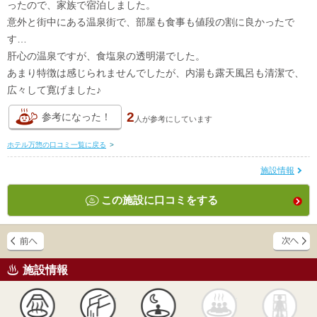
ったので、家族で宿泊しました。
意外と街中にある温泉街で、部屋も食事も値段の割に良かったで
す…
肝心の温泉ですが、食塩泉の透明湯でした。
あまり特徴は感じられませんでしたが、内湯も露天風呂も清潔で、
広々して寛げました♪
2
参考になった！
人が
参考にしています
ホテル万惣の口コミ一覧に戻る
>
施設情報
この施設に口コミをする
施設情報
天然
かけ流し
露天風呂
貸切風呂
岩