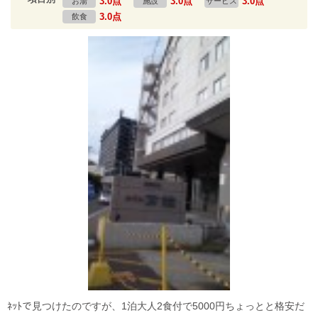
3.0点
3.0点
3.0点
お湯
施設
サービス
3.0点
飲食
ﾈｯﾄで見つけたのですが、1泊大人2食付で5000円ちょっとと格安だ