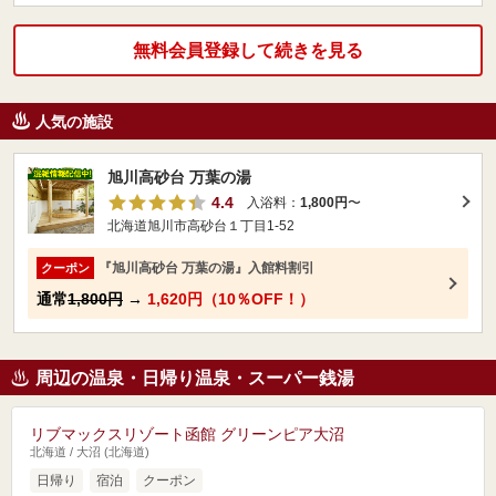
無料会員登録して続きを見る
人気の施設
旭川高砂台 万葉の湯
4.4
入浴料：
1,800円
〜
北海道旭川市高砂台１丁目1-52
『旭川高砂台 万葉の湯』入館料割引
クーポン
通常
1,800円
→
1,620円（10％OFF！）
周辺の温泉・日帰り温泉・スーパー銭湯
リブマックスリゾート函館 グリーンピア大沼
北海道 / 大沼 (北海道)
日帰り
宿泊
クーポン