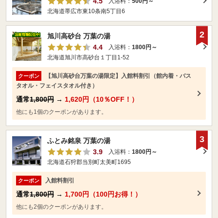
4.5
入浴料：
500円～
北海道帯広市東10条南5丁目6
2
旭川高砂台 万葉の湯
4.4
入浴料：
1800円～
北海道旭川市高砂台１丁目1-52
【旭川高砂台万葉の湯限定】入館料割引（館内着・バス
クーポン
タオル・フェイスタオル付き）
通常
1,800円
→
1,620円（10％OFF！）
他にも1個のクーポンがあります。
3
ふとみ銘泉 万葉の湯
3.9
入浴料：
1800円～
北海道石狩郡当別町太美町1695
入館料割引
クーポン
通常
1,800円
→
1,700円（100円お得！）
他にも2個のクーポンがあります。