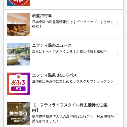
岩盤浴特集
日本全国の岩盤浴情報だけをピックアップ。まとめて
検索！
ニフティ温泉ニュース
温泉にもっと行きたくなる！お得な情報を掲載中
ニフティ温泉 おふろパス
温浴施設をお得に楽しめるサブスクリプションプラン
【ニフティライフスタイル株主優待のご案
内】
株主優待制度で人気の温浴施設に行こう！対象施設が
拡充されました！