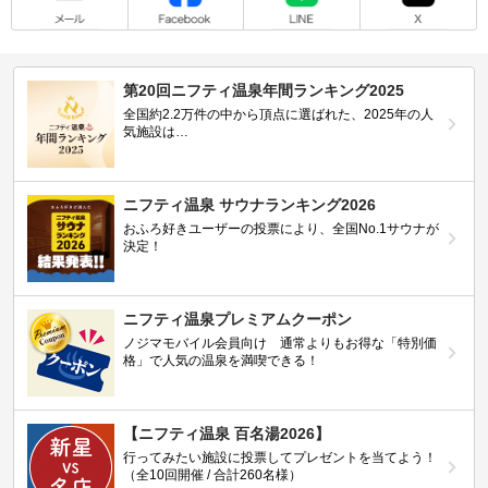
第20回ニフティ温泉年間ランキング2025
全国約2.2万件の中から頂点に選ばれた、2025年の人
気施設は…
ニフティ温泉 サウナランキング2026
おふろ好きユーザーの投票により、全国No.1サウナが
決定！
ニフティ温泉プレミアムクーポン
ノジマモバイル会員向け 通常よりもお得な「特別価
格」で人気の温泉を満喫できる！
【ニフティ温泉 百名湯2026】
行ってみたい施設に投票してプレゼントを当てよう！
（全10回開催 / 合計260名様）