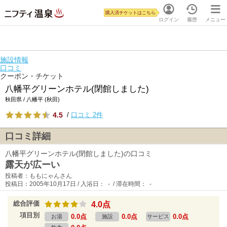
購入済チケットはこちら
ログイン
履歴
メニュー
施設情報
口コミ
クーポン・チケット
八幡平グリーンホテル(閉館しました)
秋田県 / 八幡平 (秋田)
4.5
/
口コミ 2件
口コミ詳細
八幡平グリーンホテル(閉館しました)の口コミ
露天が広ーい
投稿者：ももにゃんさん
投稿日：2005年10月17日 / 入浴日： - / 滞在時間： -
総合評価
4.0点
項目別
0.0点
0.0点
0.0点
お湯
施設
サービス