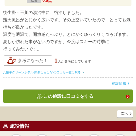
0.0点
飲食
後生掛・玉川の湯治中に、宿泊しました。
露天風呂がとにかく広いです。その上空いていたので、とっても気
持ちが良かったです。
温度も適温で、開放感たっぷり。とにかくゆっくりくつろげます。
夏しか訪れた事がないのですが、今度はスキーの時季に
行ってみたいです。
1
参考になった！
人が
参考にしています
八幡平グリーンホテル(閉館しました)の口コミ一覧に戻る
>
施設情報
この施設に口コミをする
施設情報