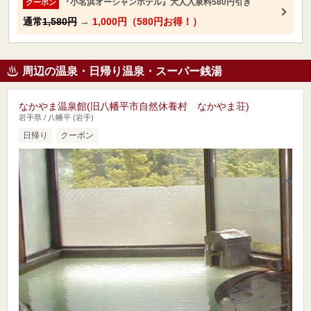
『小名浜オーシャンホテル』大人入泉料580円引き
クーポン
通常
1,580円
→
1,000円（580円お得！）
周辺の温泉・日帰り温泉・スーパー銭湯
なかやま温泉館(旧八幡平市自然休養村 なかやま荘)
岩手県 / 八幡平 (岩手)
日帰り
クーポン