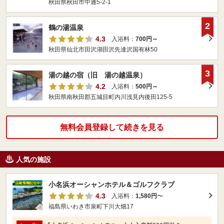
秋田県秋田市中通5-2-1
2
鶴の湯温泉
4.3
入浴料：
700円～
秋田県仙北市田沢湖田沢先達沢国有林50
3
湯の越の宿（旧 湯の越温泉）
4.2
入浴料：
500円～
秋田県南秋田郡五城目町内川浅見内後田125-5
無料会員登録して続きを見る
人気の施設
小名浜オーシャンホテル＆ゴルフクラブ
4.3
入浴料：
1,580円
〜
福島県いわき市泉町下川大畑17