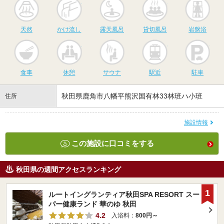
天然
かけ流し
露天風呂
貸切風呂
岩
天然
かけ流し
露天風呂
貸切風呂
岩盤浴
食事
休憩
サウナ
駅近
駐
食事
休憩
サウナ
駅近
駐車
秋田県鹿角市八幡平熊沢国有林33林班ハ小班
住所
施設情報
この施設に口コミをする
秋田県の週間アクセスランキング
1
ルートイングランティア秋田SPA RESORT スー
パー健康ランド 華のゆ 秋田
4.2
入浴料：
800円～