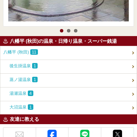
八幡平 (秋田)の温泉・日帰り温泉・スーパー銭湯
八幡平 (秋田)
11
後生掛温泉
1
蒸ノ湯温泉
1
湯瀬温泉
4
大沼温泉
1
友達に教える
メール
Facebook
LINE
X