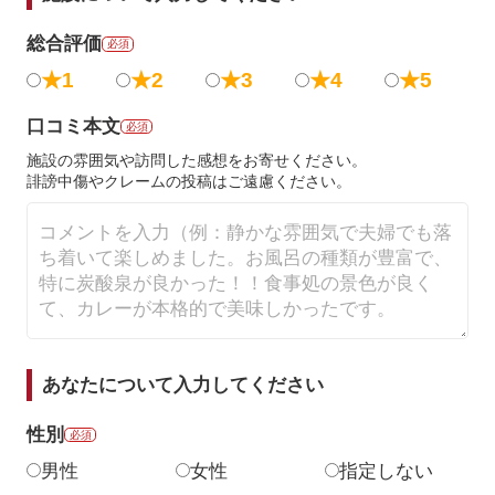
総合評価
必須
★1
★2
★3
★4
★5
口コミ本文
必須
施設の雰囲気や訪問した感想をお寄せください。
誹謗中傷やクレームの投稿はご遠慮ください。
あなたについて入力してください
性別
必須
男性
女性
指定しない