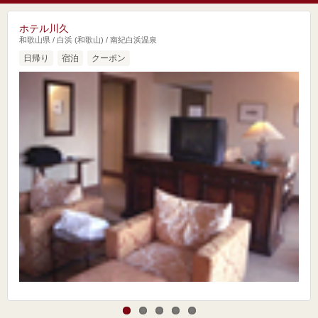
ホテル川久
和歌山県 / 白浜 (和歌山) / 南紀白浜温泉
日帰り
宿泊
クーポン