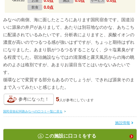
0.0点
0.0点
0.0点
お湯
施設
サービス
0.0点
飲食
みなべの南側、海に面したところにあります国民宿舎です。国道沿
いに源泉の井戸がありまして、あたりは別荘地なのかな、あちこち
に配湯されているみたいです。分析表によりますと、炭酸イオンの
濃度が高いのでつるつる感が強いはずですが、ちょっと期待はずれ
になりました。あまり肌がつるつるすることなく、少々塩素臭がす
る程度でした。宿泊施設ならではの清潔感と露天風呂からの海の眺
めのよさは格別ですが、あまりお湯目当てとはいかないみたいで
す。
循環などで変質する部分もあるのでしょうが、できれば源泉そのま
まで入ってみたいと感じました。
5
参考になった！
人が
参考にしています
国民宿舎紀州路みなべの口コミ一覧に戻る
>
施設情報
この施設に口コミをする