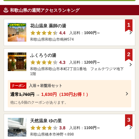
和歌山県の週間アクセスランキング
1
花山温泉 薬師の湯
4.4
入浴料：
1000円～
和歌山県和歌山市鳴神574
2
ふくろうの湯
4.3
入浴料：
1200円～
和歌山県和歌山市本町2丁目1番地 フォルテワジマ地下
1階
入浴＋岩盤浴セット
クーポン
通常
1,760円
→
1,630円（130円お得！）
他にも6個のクーポンがあります。
3
天然温泉 ゆの里
3.8
入浴料：
1100円～
和歌山県橋本市神野々898