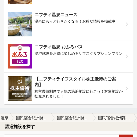
ニフティ温泉ニュース
温泉にもっと行きたくなる！お得な情報を掲載中
ニフティ温泉 おふろパス
温浴施設をお得に楽しめるサブスクリプションプラン
【ニフティライフスタイル株主優待のご案
内】
株主優待制度で人気の温浴施設に行こう！対象施設が
拡充されました！
べ温泉
国民宿舎紀州路みなべ
国民宿舎紀州路みなべの口コミ一覧
国民宿舎紀州路みなべの口コミ もう少し源泉の質を活かしてほしい
温浴施設を探す