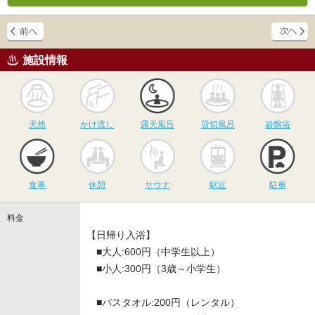
施設情報
天然
かけ流し
露天風呂
貸切風呂
岩
天然
かけ流し
露天風呂
貸切風呂
岩盤浴
食事
休憩
サウナ
駅近
駐
食事
休憩
サウナ
駅近
駐車
料金
【日帰り入浴】
■大人:600円（中学生以上）
■小人:300円（3歳～小学生）
■バスタオル:200円（レンタル）