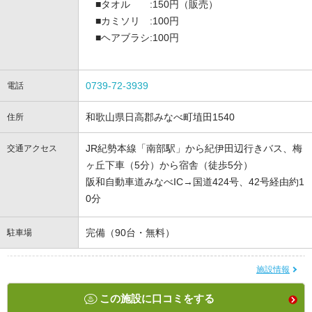
■タオル :150円（販売）
■カミソリ :100円
■ヘアブラシ:100円
0739-72-3939
電話
和歌山県日高郡みなべ町埴田1540
住所
JR紀勢本線「南部駅」から紀伊田辺行きバス、梅
交通アクセス
ヶ丘下車（5分）から宿舎（徒歩5分）
阪和自動車道みなべIC→国道424号、42号経由約1
0分
完備（90台・無料）
駐車場
施設情報
この施設に口コミをする