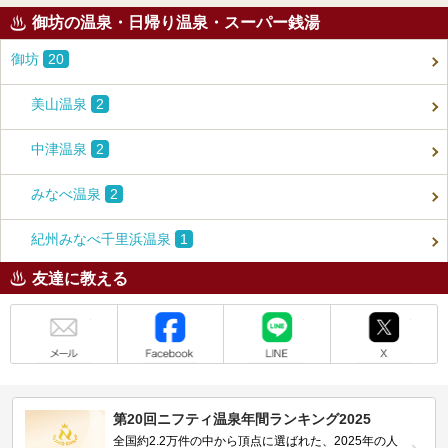
御坊の温泉・日帰り温泉・スーパー銭湯
御坊
20
美山温泉
2
中津温泉
2
みなべ温泉
2
紀州みなべ千里浜温泉
1
友達に教える
メール
Facebook
LINE
X
第20回ニフティ温泉年間ランキング2025
全国約2.2万件の中から頂点に選ばれた、2025年の人