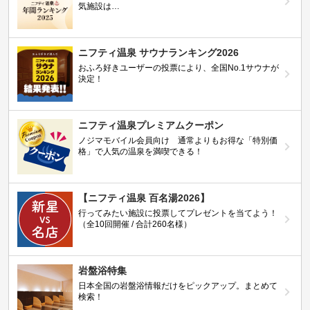
気施設は…
ニフティ温泉 サウナランキング2026
おふろ好きユーザーの投票により、全国No.1サウナが
決定！
ニフティ温泉プレミアムクーポン
ノジマモバイル会員向け 通常よりもお得な「特別価
格」で人気の温泉を満喫できる！
【ニフティ温泉 百名湯2026】
行ってみたい施設に投票してプレゼントを当てよう！
（全10回開催 / 合計260名様）
岩盤浴特集
日本全国の岩盤浴情報だけをピックアップ。まとめて
検索！