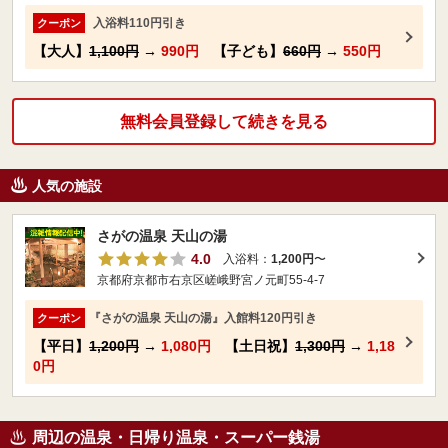
入浴料110円引き
クーポン
【大人】
1,100円
→
990円
【子ども】
660円
→
550円
無料会員登録して続きを見る
人気の施設
さがの温泉 天山の湯
4.0
入浴料：
1,200円
〜
京都府京都市右京区嵯峨野宮ノ元町55-4-7
『さがの温泉 天山の湯』入館料120円引き
クーポン
【平日】
1,200円
→
1,080円
【土日祝】
1,300円
→
1,18
0円
周辺の温泉・日帰り温泉・スーパー銭湯