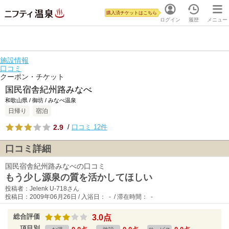
購入済チケットはこちら
ログイン
履歴
メニュー
施設情報
口コミ
クーポン・チケット
国民宿舎紀州路みなべ
和歌山県 / 御坊 / みなべ温泉
日帰り
宿泊
2.9
/
口コミ 12件
口コミ詳細
国民宿舎紀州路みなべの口コミ
もう少し源泉の質を活かしてほしい
投稿者：Jelenk U-718さん
投稿日：2009年06月26日 / 入浴日： - / 滞在時間： -
総合評価
3.0点
項目別