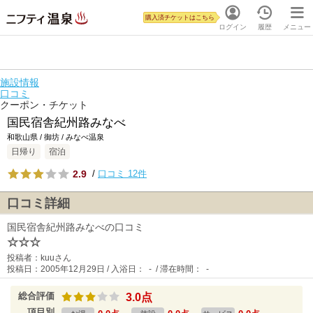
購入済チケットはこちら
ログイン
履歴
メニュー
施設情報
口コミ
クーポン・チケット
国民宿舎紀州路みなべ
和歌山県 / 御坊 / みなべ温泉
日帰り
宿泊
2.9
/
口コミ 12件
口コミ詳細
国民宿舎紀州路みなべの口コミ
☆☆☆
投稿者：kuuさん
投稿日：2005年12月29日 / 入浴日： - / 滞在時間： -
総合評価
3.0点
項目別