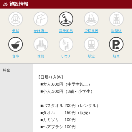
施設情報
天然
かけ流し
露天風呂
貸切風呂
岩
天然
かけ流し
露天風呂
貸切風呂
岩盤浴
食事
休憩
サウナ
駅近
駐
食事
休憩
サウナ
駅近
駐車
料金
【日帰り入浴】
■大人:600円（中学生以上）
■小人:300円（3歳～小学生）
■バスタオル:200円（レンタル）
■タオル :150円（販売）
■カミソリ :100円
■ヘアブラシ:100円