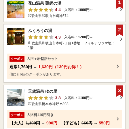
1
花山温泉 薬師の湯
4.4
入浴料：
1000円～
和歌山県和歌山市鳴神574
2
ふくろうの湯
4.3
入浴料：
1200円～
和歌山県和歌山市本町2丁目1番地 フォルテワジマ地下
1階
入浴＋岩盤浴セット
クーポン
通常
1,760円
→
1,630円（130円お得！）
他にも6個のクーポンがあります。
3
天然温泉 ゆの里
3.8
入浴料：
1100円～
和歌山県橋本市神野々898
入浴料110円引き
クーポン
【大人】
1,100円
→
990円
【子ども】
660円
→
550円