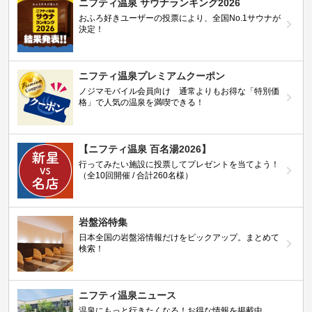
ニフティ温泉 サウナランキング2026
おふろ好きユーザーの投票により、全国No.1サウナが
決定！
ニフティ温泉プレミアムクーポン
ノジマモバイル会員向け 通常よりもお得な「特別価
格」で人気の温泉を満喫できる！
【ニフティ温泉 百名湯2026】
行ってみたい施設に投票してプレゼントを当てよう！
（全10回開催 / 合計260名様）
岩盤浴特集
日本全国の岩盤浴情報だけをピックアップ。まとめて
検索！
ニフティ温泉ニュース
温泉にもっと行きたくなる！お得な情報を掲載中