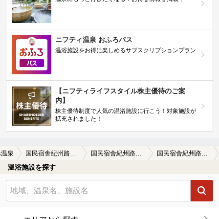
ニフティ温泉 おふろパス
温浴施設をお得に楽しめるサブスクリプションプラン
【ニフティライフスタイル株主優待のご案
内】
株主優待制度で人気の温浴施設に行こう！対象施設が
拡充されました！
べ温泉
国民宿舎紀州路みなべ
国民宿舎紀州路みなべの口コミ一覧
国民宿舎紀州路みなべの口コミ ☆☆☆
温浴施設を探す