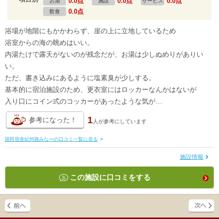
0.0点
0.0点
0.0点
お湯
施設
サービス
0.0点
飲食
浴場が地階にもかかわらず、崖の上に立地しているため
浴室からの海の眺めはいい。
内湯たけで露天がないのが残念だが、お湯は少しぬめりがありい
い。
ただ、書き込みにあるように塩素臭が少しする。
基本的に宿泊施設のため、更衣室にはロッカーなんかはないが
入り口にコイン式のコッカーがあったような気が…
1
参考になった！
人が
参考にしています
国民宿舎紀州路みなべの口コミ一覧に戻る
>
施設情報
この施設に口コミをする