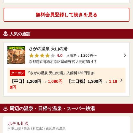
無料会員登録して続きを見る
人気の施設
さがの温泉 天山の湯
4.0
入浴料：
1,200円
〜
京都府京都市右京区嵯峨野宮ノ元町55-4-7
『さがの温泉 天山の湯』入館料120円引き
クーポン
【平日】
1,200円
→
1,080円
【土日祝】
1,300円
→
1,18
0円
周辺の温泉・日帰り温泉・スーパー銭湯
ホテル川久
和歌山県 / 白浜 (和歌山) / 南紀白浜温泉