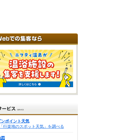
ピンポイント天気
「行楽地のスポット天気」を調べる
地図