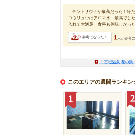
テントサウナが最高だった！冷
ロウリュウはアロマ水 最高でし
入れて大満足 食事も美味しかっ
1
参考になった！
人が
参考
「 富嶽温泉 花の湯
このエリアの週間ランキン