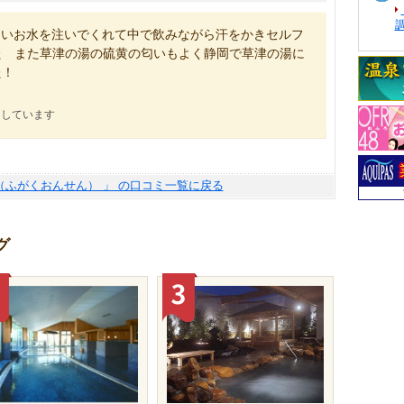
たいお水を注いでくれて中で飲みながら汗をかきセルフ
た また草津の湯の硫黄の匂いもよく静岡で草津の湯に
た！
にしています
（ふがくおんせん） 」 の口コミ一覧に戻る
グ