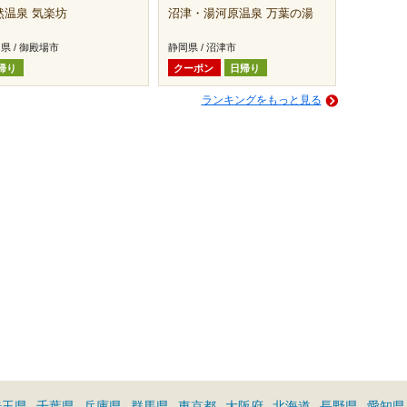
然温泉 気楽坊
沼津・湯河原温泉 万葉の湯
県 / 御殿場市
静岡県 / 沼津市
帰り
クーポン
日帰り
ランキングをもっと見る
埼玉県
千葉県
兵庫県
群馬県
東京都
大阪府
北海道
長野県
愛知県