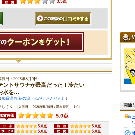
3.5点
投稿日：2026年5月9日
テントサウナが最高だった！冷たい
お水を…
（
富嶽温泉 花の湯（ふがくおんせん）
）
まちさん
[入浴日： 2026年5月9日 / 滞在時間： 1泊]
5.0点
5.0点
5.0点
5.0点
5.0点