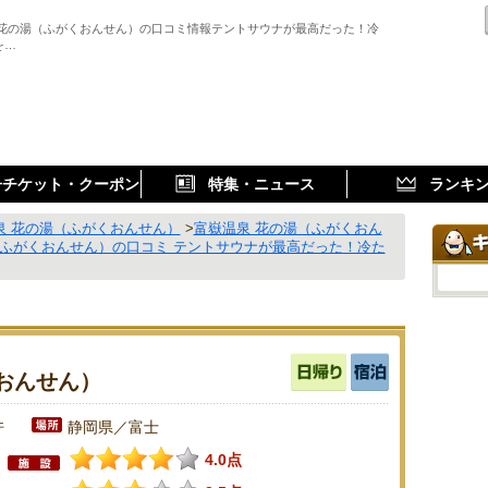
 花の湯（ふがくおんせん）の口コミ情報テントサウナが最高だった！冷
を…
子チケット・クーポン
特集・ニュース
ランキ
泉 花の湯（ふがくおんせん）
>
富嶽温泉 花の湯（ふがくおん
（ふがくおんせん）の口コミ テントサウナが最高だった！冷た
おんせん）
件
静岡県／富士
4.0点