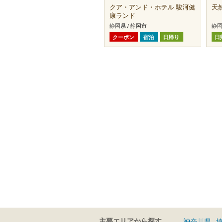
クア・アンド・ホテル 駿河健
天
康ランド
静岡県 / 静岡市
静岡
クーポン
宿泊
日帰り
日
主要エリアから探す
神奈川県