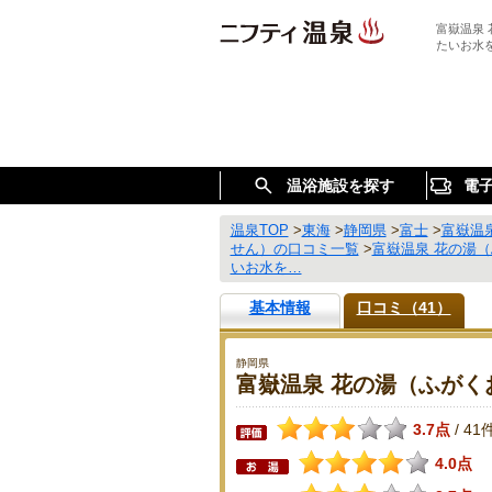
富嶽温泉
たいお水
温浴施設を探す
電
温泉TOP
>
東海
>
静岡県
>
富士
>
富嶽温
せん）の口コミ一覧
>
富嶽温泉 花の湯
いお水を…
基本情報
口コミ（41）
静岡県
富嶽温泉 花の湯（ふがく
3.7点
41
/
4.0点