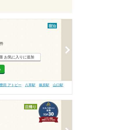
宿泊
1件
>
お気に入りに追加
る
豊田 アトピー
八草駅
篠原駅
山口駅
日帰り
>