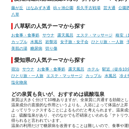
っとした悩み」が、頭に浮かん
す。
でくることはありませんか？
藤が丘
はなみずき通
杁ヶ池公園
長久手古戦場
芸大通
公園
今回は筆者自ら入浴した中
八草
ら、日本各地にある炭酸水
泉を12施設セレクト。すべ
八草駅の人気テーマから探す
お風呂でリラックスしているか
日帰り入浴可能で、源泉か
らこそ向き合える、大切な自分
しと泉質の良さにこだわり
お食事・食事処
サウナ
露天風呂
エステ・マッサージ
格安（1
の本音。
つ、万人におすすめしたい
カップル
水風呂
岩盤浴
女子旅・女子会
ひとり旅・一人旅
を厳選しました。
美肌の湯
糖尿病
切り傷
そんな心のつぶやきを、湯あが
りの温まった心のまま相談でき
愛知県の人気テーマから探す
たら素敵ですよね。
宿泊
サウナ
お食事・食事処
露天風呂
ホテル
駅近（徒歩10
ひとり旅・一人旅
エステ・マッサージ
カップル
水風呂
冷え
ニフティ温泉の「占いベンチ」
塩化物泉
は、そんなあなたの心のつぶや
きをプロの占い師に相談するこ
どの泉質も良いが、おすすめは硫酸塩泉
とができるサービスです。
泉質は大きく分けて10種ありますが、全泉質に共通する効能と
温泉成分の直接的な作用というよりも、入浴によって体温が上昇
よってリラックスすることによるものだと考えられます。温泉成
は、硫酸塩泉があり、そのなかでも芒硝泉といわれる「ナトリウ
得られると言われています。
おふろパス会員様なら、この特
温泉の利用だけで糖尿病を改善することは難しいので、食事や運
別なひとときを「毎月10分無