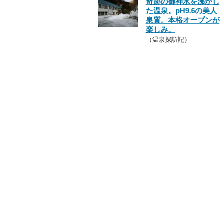
奇跡の御神水を沸かし
た温泉。pH9.6の美人
泉質。本格オープンが
楽しみ。
（温泉探訪記）