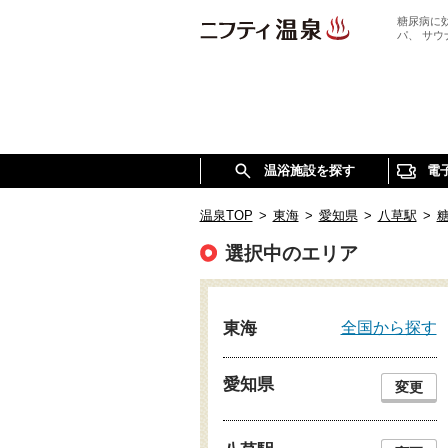
糖尿病に
パ、 サ
温浴施設を探す
電
温泉TOP
>
東海
>
愛知県
>
八草駅
>
選択中のエリア
全国から探す
東海
愛知県
変更