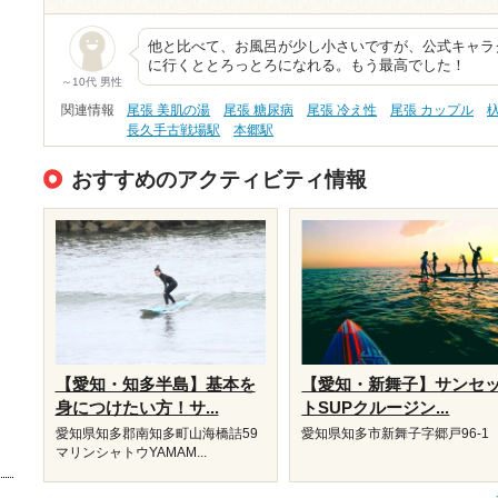
他と比べて、お風呂が少し小さいですが、公式キャラ
に行くととろっとろになれる。もう最高でした！
～10代 男性
関連情報
尾張 美肌の湯
尾張 糖尿病
尾張 冷え性
尾張 カップル
長久手古戦場駅
本郷駅
おすすめのアクティビティ情報
【愛知・知多半島】基本を
【愛知・新舞子】サンセ
身につけたい方！サ...
トSUPクルージン...
愛知県知多郡南知多町山海橋詰59
愛知県知多市新舞子字郷戸96-1
マリンシャトウYAMAM...