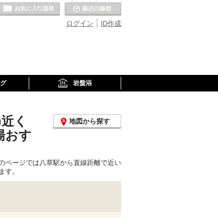
お気に入りの温泉
最近の履歴
ログイン
ID作成
グ
岩盤浴
)近く
地図から探す
湯おす
のページでは八草駅から直線距離で近い
ます。