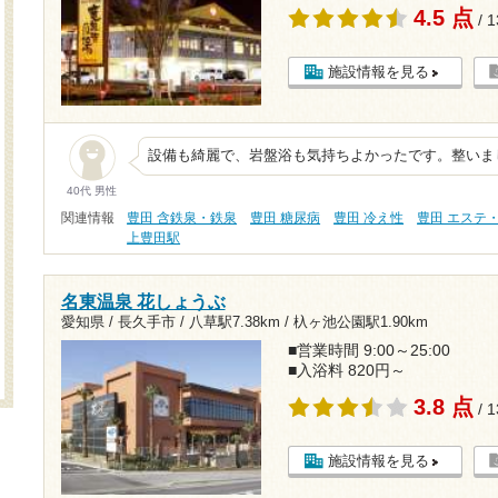
4.5 点
/ 
施設情報を見る
設備も綺麗で、岩盤浴も気持ちよかったです。整いま
40代 男性
関連情報
豊田 含鉄泉・鉄泉
豊田 糖尿病
豊田 冷え性
豊田 エステ
上豊田駅
名東温泉 花しょうぶ
愛知県 / 長久手市 /
八草駅7.38km
/
杁ヶ池公園駅1.90km
■営業時間 9:00～25:00
■入浴料 820円～
3.8 点
/ 
施設情報を見る