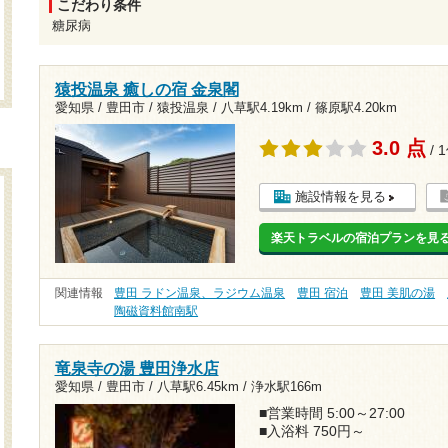
こだわり条件
糖尿病
猿投温泉 癒しの宿 金泉閣
愛知県 / 豊田市 / 猿投温泉 /
八草駅4.19km
/
篠原駅4.20km
3.0 点
/ 
施設情報を見る
楽天トラベルの宿泊プランを見
関連情報
豊田 ラドン温泉、ラジウム温泉
豊田 宿泊
豊田 美肌の湯
陶磁資料館南駅
竜泉寺の湯 豊田浄水店
愛知県 / 豊田市 /
八草駅6.45km
/
浄水駅166m
■営業時間 5:00～27:00
■入浴料 750円～