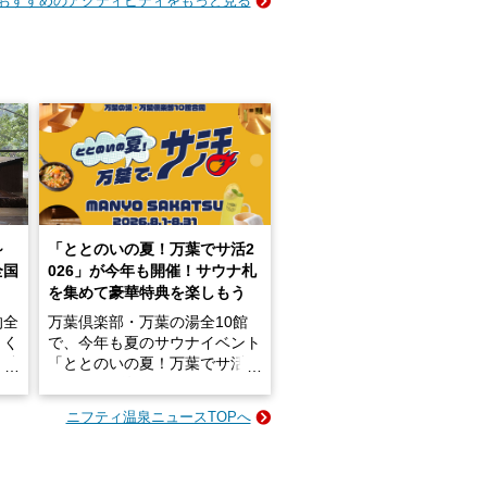
おすすめのアクティビティをもっと見る
～
「ととのいの夏！万葉でサ活2
全国
026」が今年も開催！サウナ札
を集めて豪華特典を楽しもう
的全
万葉倶楽部・万葉の湯全10館
きく
で、今年も夏のサウナイベント
炭酸
「ととのいの夏！万葉でサ活2
026」が開催されます！
ニフティ温泉ニュースTOPへ
成分
2026年8月1日（土）～8月31
かつ
日（月）までの開催期間中は、
いで
サウナ飯やサウナドリンク、岩