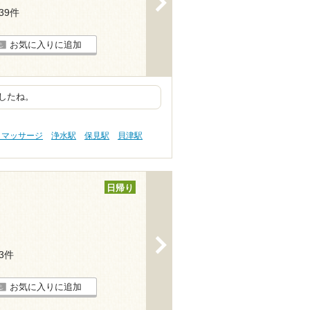
139件
お気に入りに追加
したね。
・マッサージ
浄水駅
保見駅
貝津駅
日帰り
>
13件
お気に入りに追加