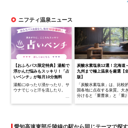
ニフティ温泉ニュース
【おふろパス限定特典】湯船で
炭酸水素塩泉12選！北海道
浮かんだ悩みもスッキリ！「占
九州まで極上温泉を厳選【
いベンチ」が毎月10分無料
版】
湯船にゆったり浸かったり、サ
「炭酸水素塩泉」は、比較
ウナでじっと汗を流したり。
国各地に点在する泉質。大
分けると「重曹泉」と「重
土類泉」に分かれます。
そんな「一人でぼんやり過ごす
また硫黄や鉄分などの特殊
時間」、ふだん後回しにしてい
が混ざり合うことで、複雑
た「これからのこと」や「ちょ
多様な個性を持つことも多
愛知高速東部丘陵線の駅から同じテーマで探す