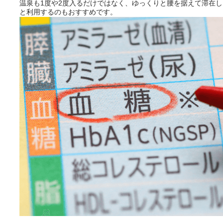
温泉も1度や2度入るだけではなく、ゆっくりと腰を据えて滞在
料」でご利用いただけます。
と利用するのもおすすめです。
お湯で体がほぐれたら、次は占
い師さんとお話しして、心もほ
ぐしてみませんか？