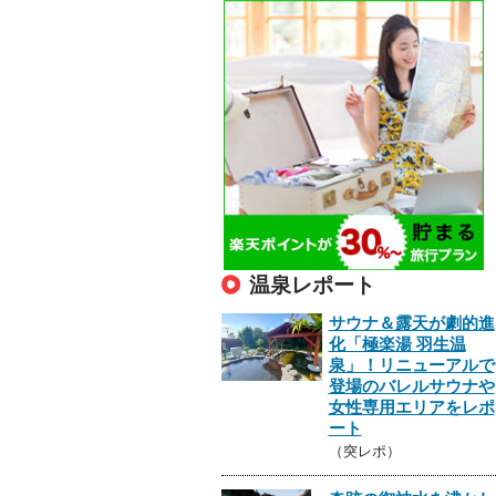
温泉レポート
サウナ＆露天が劇的進
化「極楽湯 羽生温
泉」！リニューアルで
登場のバレルサウナや
女性専用エリアをレポ
ート
（突レポ）