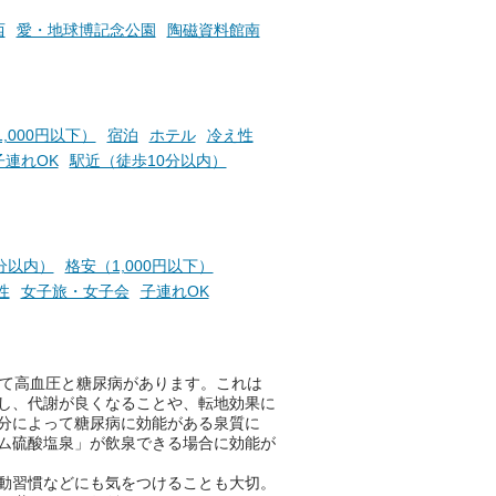
盤浴の利用などで「万葉サウナ
札」を集めることで、オリジナ
西
愛・地球博記念公園
陶磁資料館南
か
ルグッズや無料券などの特典と
素塩
交換可能。
て
け流
さらに、各館ではアロマロウリ
つ
ュやアウフグースなど、サウナ
,000円以下）
宿泊
ホテル
冷え性
施設
好きにはたまらない多彩なイベ
子連れOK
駅近（徒歩10分以内）
ントも予定されています。ぜひ
チェックしてください！
───
提供元：万葉倶楽部株式会社
分以内）
格安（1,000円以下）
【PR】
性
女子旅・女子会
子連れOK
この記事は万葉倶楽部株式会社
のPR記事です。
して高血圧と糖尿病があります。これは
し、代謝が良くなることや、転地効果に
分によって糖尿病に効能がある泉質に
ム硫酸塩泉」が飲泉できる場合に効能が
動習慣などにも気をつけることも大切。