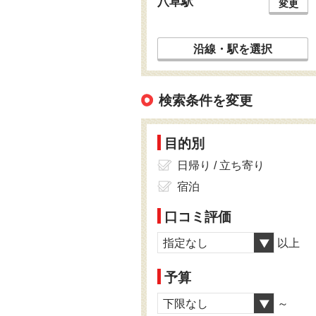
八草駅
変更
沿線・駅を選択
検索条件を変更
目的別
日帰り / 立ち寄り
宿泊
口コミ評価
指定なし
以上
予算
下限なし
～