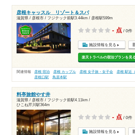
彦根キャッスル リゾート＆スパ
滋賀県 / 彦根市 /
フジテック前駅3.44km
/
彦根駅599m
- 点
/ 0件
施設情報を見る
楽天トラベルの宿泊プランを見
関連情報
彦根 宿泊
彦根 カップル
彦根 女子旅・女子会
彦根 駅近
彦根口駅
鳥居本駅
料亭旅館やす井
滋賀県 / 彦根市 /
フジテック前駅4.11km
/
ひこね芹川駅364m
- 点
/ 0件
施設情報を見る