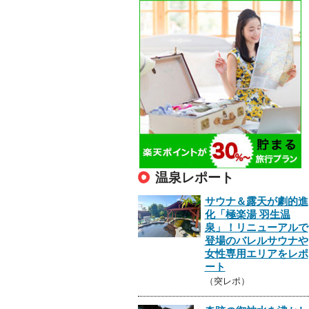
温泉レポート
サウナ＆露天が劇的進
化「極楽湯 羽生温
泉」！リニューアルで
登場のバレルサウナや
女性専用エリアをレポ
ート
（突レポ）