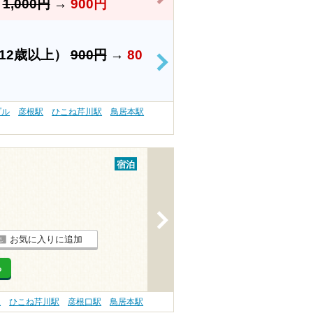
】
1,000円
→
900円
12歳以上）
900円
→
80
>
プル
彦根駅
ひこね芹川駅
鳥居本駅
宿泊
>
お気に入りに追加
る
駅
ひこね芹川駅
彦根口駅
鳥居本駅