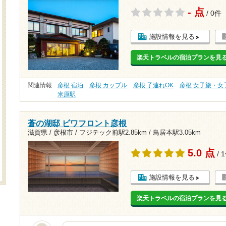
- 点
/ 0件
施設情報を見る
楽天トラベルの宿泊プランを見
関連情報
彦根 宿泊
彦根 カップル
彦根 子連れOK
彦根 女子旅・女
米原駅
蒼の湖邸 ビワフロント彦根
滋賀県 / 彦根市 /
フジテック前駅2.85km
/
鳥居本駅3.05km
5.0 点
/ 
施設情報を見る
楽天トラベルの宿泊プランを見