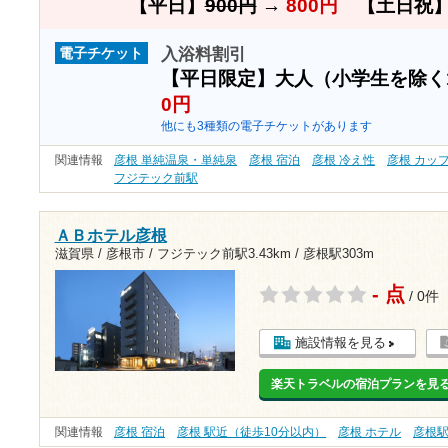
【平日】
900円
→
800円
【土日祝
入浴料割引
電子チケット
【平日限定】大人（小学生を除く
0円
他にも3種類の電子チケットがあります
関連情報
彦根 単純温泉・単純泉
彦根 宿泊
彦根 冷え性
彦根 カッ
フジテック前駅
ＡＢホテル彦根
滋賀県 / 彦根市 /
フジテック前駅3.43km
/
彦根駅303m
- 点
/ 0件
施設情報を見る
楽天トラベルの宿泊プランを見
関連情報
彦根 宿泊
彦根 駅近（徒歩10分以内）
彦根 ホテル
彦根