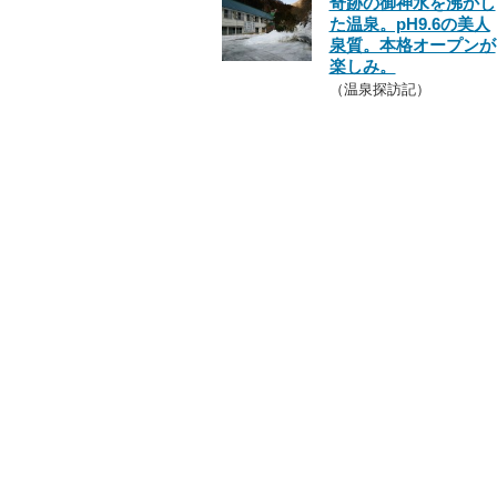
奇跡の御神水を沸かし
た温泉。pH9.6の美人
泉質。本格オープンが
楽しみ。
（温泉探訪記）