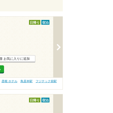
日帰り
宿泊
>
お気に入りに追加
る
彦根 ホテル
鳥居本駅
フジテック前駅
日帰り
宿泊