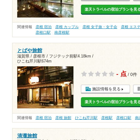
楽天トラベルの宿泊プランを見
関連情報
彦根 宿泊
彦根 カップル
彦根 女子旅・女子会
彦根 エス
彦根口駅
南彦根駅
とばや旅館
滋賀県 / 彦根市 /
フジテック前駅4.18km
/
ひこね芹川駅674m
- 点
/ 0件
施設情報を見る
楽天トラベルの宿泊プランを見
関連情報
彦根 宿泊
彦根 旅館
ひこね芹川駅
彦根駅
彦根口駅
南
清瀧旅館