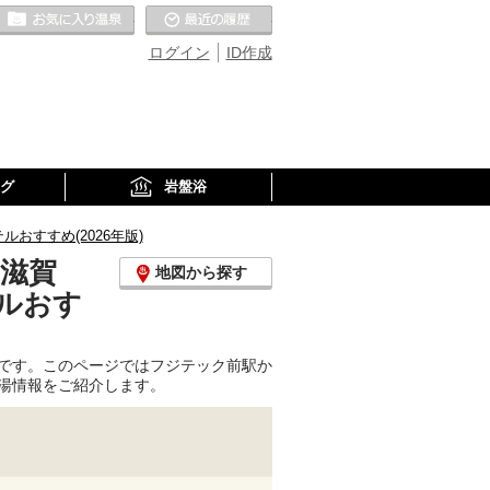
お気に入りの温泉
最近の履歴
ログイン
ID作成
グ
岩盤浴
すすめ(2026年版)
(滋賀
地図から探す
ルおす
です。このページではフジテック前駅か
湯情報をご紹介します。