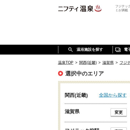
フジテッ
ミが満載
温浴施設を探す
電
温泉TOP
>
関西(近畿)
>
滋賀県
>
フジ
選択中のエリア
全国から探す
関西(近畿)
滋賀県
変更