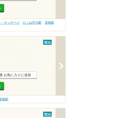
る
テ・マッサージ
ひこね芹川駅
彦根駅
宿泊
>
お気に入りに追加
る
彦根駅
宿泊