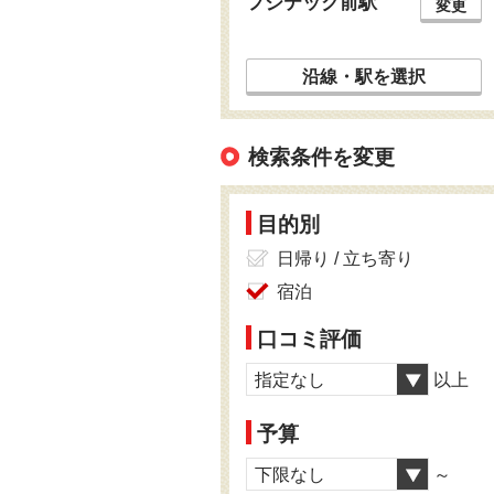
フジテック前駅
変更
沿線・駅を選択
検索条件を変更
目的別
日帰り / 立ち寄り
宿泊
口コミ評価
指定なし
以上
予算
下限なし
～