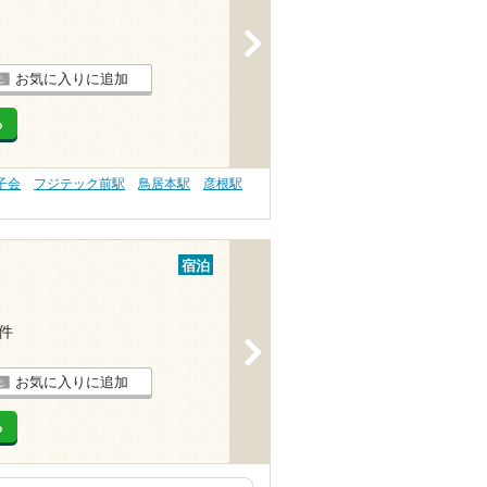
>
お気に入りに追加
る
子会
フジテック前駅
鳥居本駅
彦根駅
宿泊
1件
>
お気に入りに追加
る