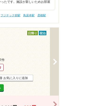
かったです。施設が新しいためお部屋
フジテック前駅
鳥居本駅
彦根駅
日帰り
宿泊
27件
>
り
お気に入りに追加
る
>