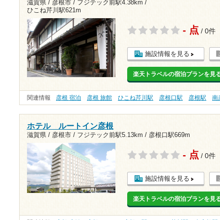
滋賀県 / 彦根市 /
フジテック前駅4.38km
/
ひこね芹川駅621m
- 点
/ 0件
施設情報を見る
楽天トラベルの宿泊プランを見
関連情報
彦根 宿泊
彦根 旅館
ひこね芹川駅
彦根口駅
彦根駅
南
ホテル ルートイン彦根
滋賀県 / 彦根市 /
フジテック前駅5.13km
/
彦根口駅669m
- 点
/ 0件
施設情報を見る
楽天トラベルの宿泊プランを見