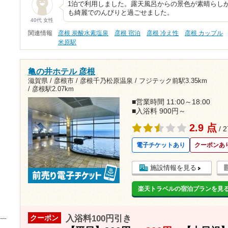
1泊で利用しました。露天風呂からの景色が素晴らし
も綺麗でのんびりと過ごせました。
40代 女性
関連情報
彦根 炭酸水素塩泉
彦根 宿泊
彦根 冷え性
彦根 カップル
米原駅
亀の井ホテル 彦根
滋賀県 / 彦根市 / 彦根千乃松原温泉 /
フジテック前駅3.35km
/
彦根駅2.07km
■営業時間 11:00～18:00
■入浴料 900円～
2.9 点
/ 
電子チケットあり
クーポンあ
施設情報を見る
楽天トラベルの宿泊プランを見
入浴料100円引き
クーポン