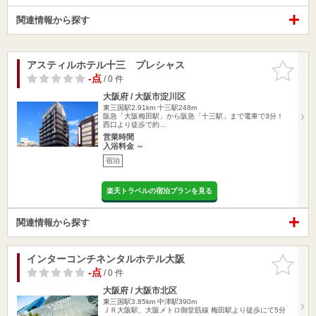
関連情報から探す
アスティルホテル十三 プレシャス
お気に入
りに追加
-点
/ 0 件
大阪府 / 大阪市淀川区
東三国駅2.91km
十三駅248m
阪急「大阪梅田駅」から阪急「十三駅」まで電車で3分！
西口より徒歩で約…
営業時間
入浴料金 ～
宿泊
楽天トラベルの宿泊プランを見る
関連情報から探す
インターコンチネンタルホテル大阪
お気に入
りに追加
-点
/ 0 件
大阪府 / 大阪市北区
東三国駅3.85km
中津駅390m
ＪＲ大阪駅、大阪メトロ御堂筋線 梅田駅より徒歩にて5分