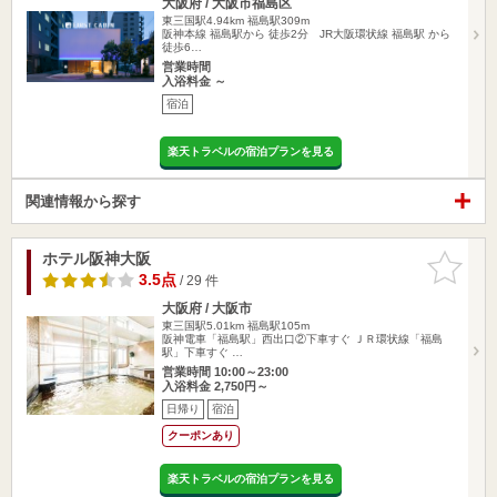
大阪府 / 大阪市福島区
東三国駅4.94km
福島駅309m
阪神本線 福島駅から 徒歩2分 JR大阪環状線 福島駅 から
徒歩6…
営業時間
入浴料金 ～
宿泊
楽天トラベルの宿泊プランを見る
関連情報から探す
ホテル阪神大阪
お気に入
りに追加
3.5点
/ 29 件
大阪府 / 大阪市
東三国駅5.01km
福島駅105m
阪神電車「福島駅」西出口②下車すぐ ＪＲ環状線「福島
駅」下車すぐ …
営業時間 10:00～23:00
入浴料金 2,750円～
日帰り
宿泊
クーポンあり
楽天トラベルの宿泊プランを見る