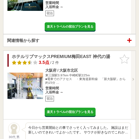
営業時間
入浴料金 ～
宿泊
楽天トラベルの宿泊プランを見る
関連情報から探す
ホテルリブマックスPREMIUM梅田EAST 神代の湯
お気に入
りに追加
3.5点
/ 2 件
大阪府 / 大阪市北区
東三国駅3.97km
中崎町駅225m
■電車でのアクセス ・東海道新幹線 「新大阪駅」から
約15分 …
営業時間
入浴料金 ～
宿泊
楽天トラベルの宿泊プランを見る
今日から営業開始との事でさっそく入ってみました。 施設はまだ
新しいのできれいでよかったです。 サウナが好きなのでこれか…
30代 男