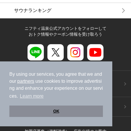
サウナランキング
ニフティ温泉公式アカウントをフォローして
おトク情報やクーポン情報を受け取ろう
By using our services, you agree that we and
ニフティ温泉アプリ
our
partners
use cookies to improve advertisi
地図から温泉検索！お得な限定クーポンも！
ng and enhance your experience on our servi
今すぐダウンロード！
ces.
Learn more
ご意見ご要望 ・お問い合わせ
施設データの新規追加や修正依頼もこちらから
OK
スマートフォン
/
PC