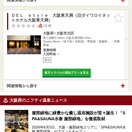
関連情報から探す
ＤＥＬ ｓｔｙｌｅ 大阪東天満（旧ダイワロイネッ
お気に入
トホテル大阪東天満）
りに追加
-点
/ 0 件
大阪府 / 大阪市北区
東三国駅5.08km
大阪天満宮駅159m
Osaka Metro（地下鉄）谷町線・堺筋線「南森町」・JR東
西線…
営業時間
入浴料金 ～
宿泊
楽天トラベルの宿泊プランを見る
関連情報から探す
大阪府のニフティ温泉ニュース
服部緑地に緑豊かな癒し温浴施設が堂々誕生！「S
PA&SAUNA水春 服部緑地」を徹底取材
2026年6月5日、大阪・服部緑地エリアに「SPA&SAUNA水
春 服部緑地」がグランドオープン。