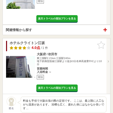
宿泊
楽天トラベルの宿泊プランを見る
関連情報から探す
ホテルクライトン江坂
お気に入
りに追加
4.0点
/ 1 件
大阪府 / 吹田市
東三国駅2.21km
江坂駅240m
地下鉄御堂筋線江坂駅より徒歩3分名神高速豊中ICより10
分
営業時間
入浴料金 ～
宿泊
楽天トラベルの宿泊プランを見る
料金も手頃で大阪出張の際の定宿です。 ここは、最上階に人工な
がら温泉があります。 浴槽も広く、疲れた体にはなかなか良いで
す…
匿名