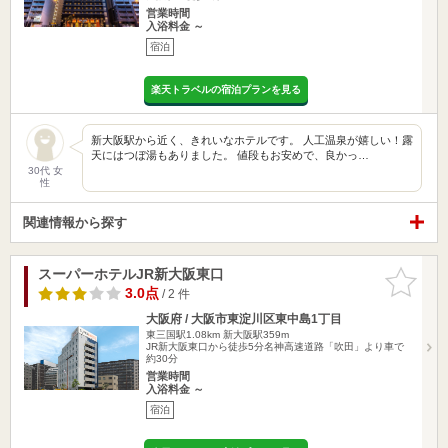
営業時間
入浴料金 ～
宿泊
楽天トラベルの宿泊プランを見る
新大阪駅から近く、きれいなホテルです。 人工温泉が嬉しい！露
天にはつぼ湯もありました。 値段もお安めで、良かっ…
30代 女
性
関連情報から探す
スーパーホテルJR新大阪東口
お気に入
りに追加
3.0点
/ 2 件
大阪府 / 大阪市東淀川区東中島1丁目
東三国駅1.08km
新大阪駅359m
JR新大阪東口から徒歩5分名神高速道路「吹田」より車で
約30分
営業時間
入浴料金 ～
宿泊