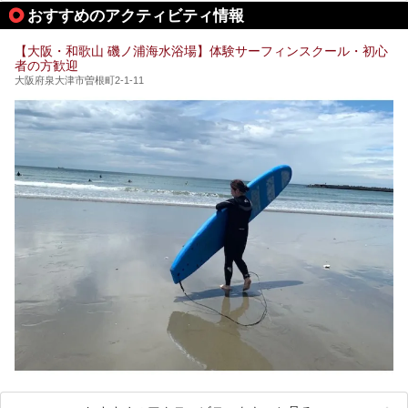
今回はそんなサウナにこだわった、大阪府内のオススメ温
おすすめのアクティビティ情報
泉・銭湯・スパを30件紹介したいと思います！
【大阪・和歌山 磯ノ浦海水浴場】体験サーフィンスクール・初心
者の方歓迎
大阪府泉大津市曽根町2-1-11