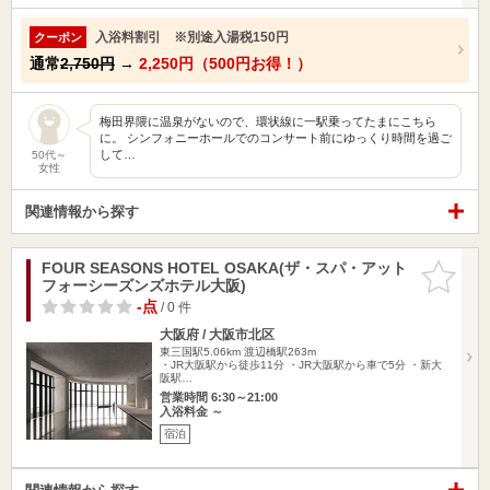
入浴料割引 ※別途入湯税150円
クーポン
通常
2,750円
→
2,250円（500円お得！）
梅田界隈に温泉がないので、環状線に一駅乗ってたまにこちら
に。 シンフォニーホールでのコンサート前にゆっくり時間を過ご
して…
50代～
女性
関連情報から探す
FOUR SEASONS HOTEL OSAKA(ザ・スパ・アット
お気に入
フォーシーズンズホテル大阪)
りに追加
-点
/ 0 件
大阪府 / 大阪市北区
東三国駅5.06km
渡辺橋駅263m
・JR大阪駅から徒歩11分 ・JR大阪駅から車で5分 ・新大
阪駅…
営業時間 6:30～21:00
入浴料金 ～
宿泊