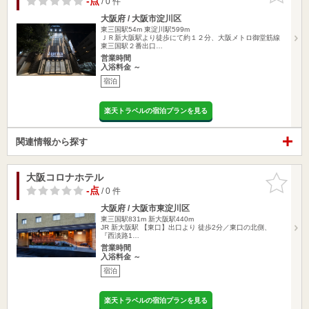
-点
/ 0 件
大阪府 / 大阪市淀川区
東三国駅54m
東淀川駅599m
ＪＲ新大阪駅より徒歩にて約１２分、大阪メトロ御堂筋線
東三国駅２番出口…
営業時間
入浴料金 ～
宿泊
楽天トラベルの宿泊プランを見る
関連情報から探す
大阪コロナホテル
お気に入
りに追加
-点
/ 0 件
大阪府 / 大阪市東淀川区
東三国駅831m
新大阪駅440m
JR 新大阪駅 【東口】出口より 徒歩2分／東口の北側、
『西淡路1…
営業時間
入浴料金 ～
宿泊
楽天トラベルの宿泊プランを見る