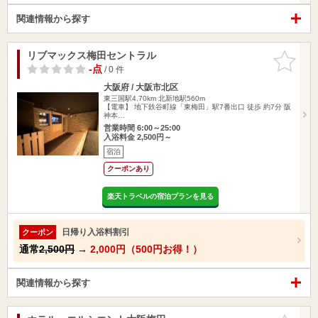
関連情報から探す
リブマックス梅田セントラル
お気に入
りに追加
-点
/ 0 件
大阪府 / 大阪市北区
東三国駅4.70km
北新地駅560m
【電車】 地下鉄谷町線「東梅田」駅7番出口 徒歩 約7分 阪
神本…
営業時間 6:00～25:00
入浴料金 2,500円～
宿泊
クーポンあり
楽天トラベルの宿泊プランを見る
日帰り入浴料割引
クーポン
通常
2,500円
→
2,000円（500円お得！）
関連情報から探す