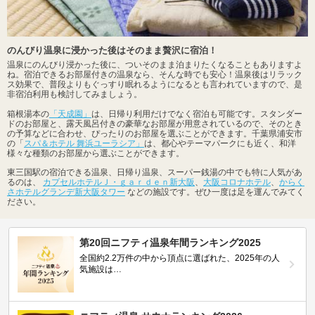
のんびり温泉に浸かった後はそのまま贅沢に宿泊！
温泉にのんびり浸かった後に、ついそのまま泊まりたくなることもありますよ
ね。宿泊できるお部屋付きの温泉なら、そんな時でも安心！温泉後はリラック
ス効果で、普段よりもぐっすり眠れるようになるとも言われていますので、是
非宿泊利用も検討してみましょう。
箱根湯本の
「天成園」
は、日帰り利用だけでなく宿泊も可能です。スタンダー
ドのお部屋と、露天風呂付きの豪華なお部屋が用意されているので、そのとき
の予算などに合わせ、ぴったりのお部屋を選ぶことができます。千葉県浦安市
の「
スパ＆ホテル 舞浜ユーラシア」
は、都心やテーマパークにも近く、和洋
様々な種類のお部屋から選ぶことができます。
東三国駅の宿泊できる温泉、日帰り温泉、スーパー銭湯の中でも特に人気があ
るのは、
カプセルホテルＪ・ｇａｒｄｅｎ新大阪
、
大阪コロナホテル
、
からく
さホテルグランデ新大阪タワー
などの施設です。ぜひ一度は足を運んでみてく
ださい。
第20回ニフティ温泉年間ランキング2025
全国約2.2万件の中から頂点に選ばれた、2025年の人
気施設は…