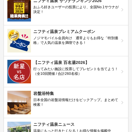
ニフティ温泉 サウナランキング2026
おふろ好きユーザーの投票により、全国No.1サウナが
決定！
ニフティ温泉プレミアムクーポン
ノジマモバイル会員向け 通常よりもお得な「特別価
格」で人気の温泉を満喫できる！
【ニフティ温泉 百名湯2026】
行ってみたい施設に投票してプレゼントを当てよう！
（全10回開催 / 合計260名様）
岩盤浴特集
日本全国の岩盤浴情報だけをピックアップ。まとめて
検索！
ニフティ温泉ニュース
温泉にもっと行きたくなる！お得な情報を掲載中