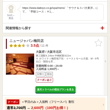
https://www.daitoyo.co.jp/spa/mens/ 「サウナ＆スパ大東洋」に
て、「早朝コース：￥1,…
50代～
男性
関連情報から探す
ニュージャパン梅田店
お気に入
りに追加
3.5点
/ 11 件
大阪府 / 大阪市北区
東三国駅4.24km
中崎町駅422m
※ ホワイティ梅田地下街・イーストモール方面、M－6号
出口・階段を昇…
営業時間 0:00～24:00
入浴料金 1,900円～
日帰り
宿泊
クーポンあり
楽天トラベルの宿泊プランを見る
＜平日のみ＞入浴料（フリースパ）割引
クーポン
通常
2,700円
→
2,600円（100円お得！）