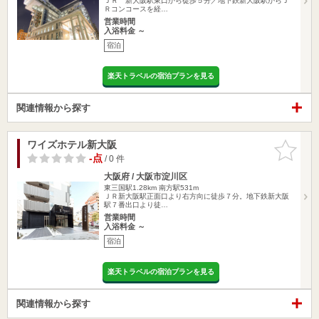
ＪＲ 新大阪駅東口から徒歩５分／地下鉄新大阪駅からＪ
Ｒコンコースを経…
営業時間
入浴料金 ～
宿泊
楽天トラベルの宿泊プランを見る
関連情報から探す
ワイズホテル新大阪
お気に入
りに追加
-点
/ 0 件
大阪府 / 大阪市淀川区
東三国駅1.28km
南方駅531m
ＪＲ新大阪駅正面口より右方向に徒歩７分。地下鉄新大阪
駅７番出口より徒…
営業時間
入浴料金 ～
宿泊
楽天トラベルの宿泊プランを見る
関連情報から探す