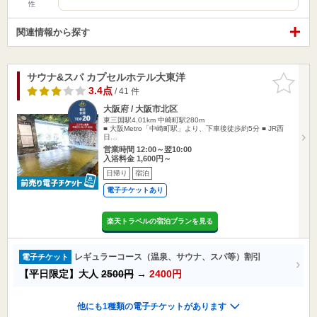
性
関連情報から探す
サウナ&スパ カプセルホテル大東洋
お気に入
りに追加
3.4点
/ 41 件
大阪府 / 大阪市北区
東三国駅4.01km
中崎町駅280m
■ 大阪Metro「中崎町駅」より、下車後徒歩約5分 ■ JR西
日…
営業時間 12:00～翌10:00
入浴料金 1,600円～
日帰り
宿泊
電子チケットあり
楽天トラベルの宿泊プランを見る
レギュラーコース（温泉、サウナ、スパ等）割引
電子チケット
【平日限定】大人
2500円
→
2400円
他にも1種類の電子チケットがあります