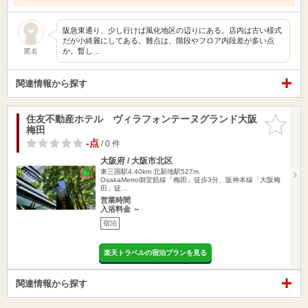
阪急東通り、少し行けば風化地区の辺りにある。店内は古い様式
だが小綺麗にしてある。難点は、階段やフロア内段差が多い点
か。暫し…
匿名
関連情報から探す
住友不動産ホテル ヴィラフォンテーヌグランド大阪
お気に入
梅田
りに追加
-点
/ 0 件
大阪府 / 大阪市北区
東三国駅4.40km
北新地駅527m
OsakaMetro御堂筋線「梅田」徒歩3分、阪神本線「大阪梅
田」徒…
営業時間
入浴料金 ～
宿泊
楽天トラベルの宿泊プランを見る
関連情報から探す