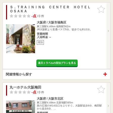
Ｓ．ＴＲＡＩＮＩＮＧ ＣＥＮＴＥＲ ＨＯＴＥＬ
お気に入
ＯＳＡＫＡ
りに追加
-点
/ 0 件
大阪府 / 大阪市福島区
東三国駅4.46km
福島駅562m
JR大阪駅より直通バスで5分。徒歩でも約12分。
営業時間
入浴料金 ～
宿泊
楽天トラベルの宿泊プランを見る
関連情報から探す
丸一ホテル大阪梅田
お気に入
りに追加
-点
/ 0 件
大阪府 / 大阪市北区
東三国駅4.48km
北新地駅595m
泉の広場のＭ14出口を上りすぐ。大阪駅徒歩9分、梅田駅
から徒歩6分、…
営業時間