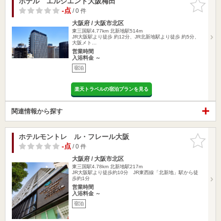
ホテル エルシエント大阪梅田
お気に入
りに追加
-点
/ 0 件
大阪府 / 大阪市北区
東三国駅4.77km
北新地駅514m
JR大阪駅より徒歩 約12分、JR北新地駅より徒歩 約5分、
大阪メト…
営業時間
入浴料金 ～
宿泊
楽天トラベルの宿泊プランを見る
関連情報から探す
ホテルモントレ ル・フレール大阪
お気に入
りに追加
-点
/ 0 件
大阪府 / 大阪市北区
東三国駅4.78km
北新地駅217m
JR大阪駅より徒歩約10分 JR東西線「北新地」駅から徒
歩約1分
営業時間
入浴料金 ～
宿泊