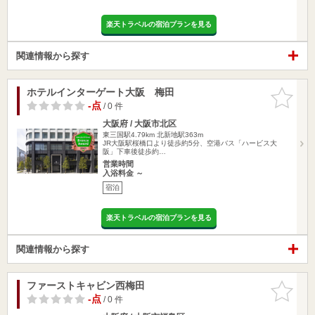
楽天トラベルの宿泊プランを見る
関連情報から探す
ホテルインターゲート大阪 梅田
お気に入
りに追加
-点
/ 0 件
大阪府 / 大阪市北区
東三国駅4.79km
北新地駅363m
JR大阪駅桜橋口より徒歩約5分、空港バス「ハービス大
阪」下車後徒歩約…
営業時間
入浴料金 ～
宿泊
楽天トラベルの宿泊プランを見る
関連情報から探す
ファーストキャビン西梅田
お気に入
りに追加
-点
/ 0 件