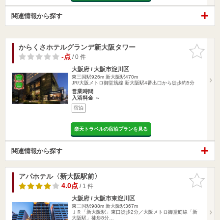
関連情報から探す
からくさホテルグランデ新大阪タワー
お気に入
りに追加
-点
/ 0 件
大阪府 / 大阪市淀川区
東三国駅926m
新大阪駅470m
JR/大阪メトロ御堂筋線 新大阪駅4番出口から徒歩約5分
営業時間
入浴料金 ～
宿泊
楽天トラベルの宿泊プランを見る
関連情報から探す
アパホテル〈新大阪駅前〉
お気に入
りに追加
4.0点
/ 1 件
大阪府 / 大阪市東淀川区
東三国駅988m
新大阪駅367m
ＪＲ「新大阪駅」東口徒歩2分／大阪メトロ御堂筋線「新
大阪駅」徒歩8分…