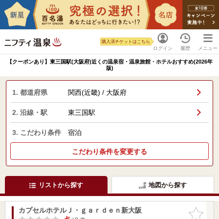
購入済チケットはこちら
ログイン
履歴
メニュー
【クーポンあり】東三国駅(大阪府)近くの温泉宿・温泉旅館・ホテルおすすめ(2026年
版)
1. 都道府県
関西(近畿) / 大阪府
2. 沿線・駅
東三国駅
3. こだわり条件
宿泊
こだわり条件を変更する
リストから探す
地図から探す
カプセルホテルＪ・ｇａｒｄｅｎ新大阪
お気に入
りに追加