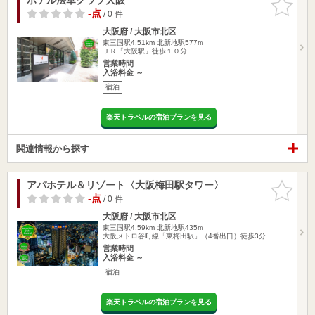
りに追加
-点
/ 0 件
大阪府 / 大阪市北区
東三国駅4.51km
北新地駅577m
ＪＲ「大阪駅」徒歩１０分
営業時間
入浴料金 ～
宿泊
楽天トラベルの宿泊プランを見る
関連情報から探す
アパホテル＆リゾート〈大阪梅田駅タワー〉
お気に入
りに追加
-点
/ 0 件
大阪府 / 大阪市北区
東三国駅4.59km
北新地駅435m
大阪メトロ谷町線「東梅田駅」（4番出口）徒歩3分
営業時間
入浴料金 ～
宿泊
楽天トラベルの宿泊プランを見る