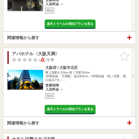
入浴料金 ～
宿泊
楽天トラベルの宿泊プランを見る
関連情報から探す
アパホテル〈大阪天満〉
お気に入
りに追加
-点
/ 0 件
大阪府 / 大阪市北区
東三国駅4.50km
桜ノ宮駅384m
JR環状線「天満駅」徒歩約6分／JR環状線「桜ノ宮駅」西
口徒歩7分／…
営業時間
入浴料金 ～
宿泊
楽天トラベルの宿泊プランを見る
関連情報から探す
ホテル法華クラブ大阪
お気に入