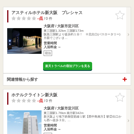
アスティルホテル新大阪 プレシャス
お気に入
りに追加
-点
/ 0 件
大阪府 / 大阪市淀川区
東三国駅1.32km
三国駅173m
阪急三国駅より徒歩約１分！ ※北出口(バスロータリー)
方面でございま…
営業時間
入浴料金 ～
宿泊
楽天トラベルの宿泊プランを見る
関連情報から探す
ホテルクライトン新大阪
お気に入
りに追加
-点
/ 0 件
大阪府 / 大阪市淀川区
東三国駅1.76km
南方駅342m
新大阪より地下鉄御堂筋線１駅【西中島南方】駅②出口か
ら西へ徒歩３分。…
営業時間
入浴料金 ～