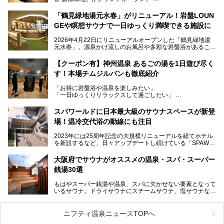
当初の計画から約5年の時を経て誕生した本施設は、温泉・
「鶴見緑地湯元水春」がリニューアル！岩盤LOUN
サウナ・岩盤浴・フィットネス・ラウンジ・レストランなど
GEや瞑想サウナで一日ゆっくり満喫できる施設に
を融合した、これまでの“水春”のイメージをさらに進化させ
た大型ウェルネス施設です。
2026年4月22日にリニューアルオープンした「鶴見緑地湯
元水春」。源泉かけ流しのお風呂や多彩な岩盤浴があること
今回はオープン前の内覧会に参加し、館内のこだわりポイン
で人気の施設ですが、リニューアルを経てこれまで以上
トを徹底取材してきました。
に“一日中くつろげる場所”としてパワーアップしています。
サウナー注目の3種のサウナや160cmの深水風呂、没入感の
【クーポン有】神州温泉 あるごの湯を1日遊び尽く
高い岩盤浴エリア、日本最大の台数を誇る最新AIフィットネ
す！本場チムジルバンも徹底紹介
今回のリニューアルでは、新たに登場した瞑想サウナをはじ
スマシンなど、見どころ満載の館内を詳しくご紹介します。
め、岩盤浴エリアや休憩スペースの充実、レストランなど、
「お得に岩盤浴や温泉を楽しみたい」
見どころが盛りだくさん。日常の疲れを癒やしたい方はもち
「一日ゆっくりリラックスして過ごしたい」
ろん、休日にゆったり過ごしたい方にもぴったりの内容とな
そんな方におすすめなのが、クーポンを使ってお得に長時間
っています。
利用できる「神州温泉 あるごの湯」です。
スパワールドに日本最大級のサウナスペースが新登
本記事では、そんなリニューアル後の注目ポイントを詳しく
場！温冷交代浴の動線にも注目
あるごの湯は、大阪府豊中市にある日帰り温浴施設で、阪急
紹介します。これから「鶴見緑地湯元水春」に訪れる方や、
宝塚線「三国駅」から徒歩約10分とアクセスも良好です。
より満足度の高い過ごし方をしたい方はぜひお読みくださ
2023年には25周年記念の大規模リニューアルを経てホテル
チムジルバン（岩盤浴）を中心に、発汗・リラックス・漫画
い。
を新設するなど、日々アップデートし続けている「SPAWO
タイムまで満喫できる長時間滞在型の施設なので、一日中ゆ
RLD HOTEL＆RESORT」（以下スパワールド）。
ったりと過ごしたいときにおすすめ。大うちわやタオルによ
そんなスパワールドが2025年11月15日（土）に、新たな浴
る迫力ある熱波パフォーマンスも毎日行われており、“とと
大阪府でサウナがオススメの温泉・スパ・スーパー
室や日本最大級140人収容の大規模サウナを携えてリニュー
のう”体験をしっかり楽しめるのもポイントです。
銭湯30選
アルオープン！浴室である4F・6Fそれぞれにリニューアル
が施されており、その総工費はなんと13.5億円！
さらに館内でくつろぐだけでなく、隣接するビルにはカラオ
もはやスーパー銭湯や温泉、スパに欠かせない要素となって
大規模リニューアルの全容を確認すべく、リニューアルプレ
ケやボウリングといった遊び場もあり、友人同士やカップル
いるサウナ。ドライサウナにスチームサウナ、塩サウナな
オープンイベントに行ってきました！今回はそのリニューア
で“遊び+癒し”の一日を過ごすのにもぴったり。
ど、いくつか異なるタイプが楽しめたり、水風呂や外気浴ス
ル部分の概要をお届けします。
ペース、ロウリュウなど、心ゆくまで楽しむためのサービス
今回は、あるごの湯を訪問し、チムジルバンやお風呂、食事
が充実した施設も多くみられます。
ニフティ温泉ニュースTOPへ
処にいたるまで魅力をたっぷり堪能してきたので、その全容
を詳しく紹介します！