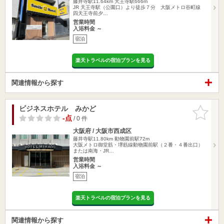
藤井寺駅11.64km
天王寺駅666m
JR 天王寺駅（公園口）より徒歩７分 大阪メトロ谷町線
四天王寺前夕…
営業時間
入浴料金 ～
宿泊
楽天トラベルの宿泊プランを見る
関連情報から探す
ビジネスホテル みかど
お気に入
りに追加
-点
/ 0 件
大阪府 / 大阪市西成区
藤井寺駅11.80km
動物園前駅72m
大阪メトロ御堂筋・堺筋線動物園前駅（２番・４番出口）
または南海・JR…
営業時間
入浴料金 ～
宿泊
楽天トラベルの宿泊プランを見る
関連情報から探す