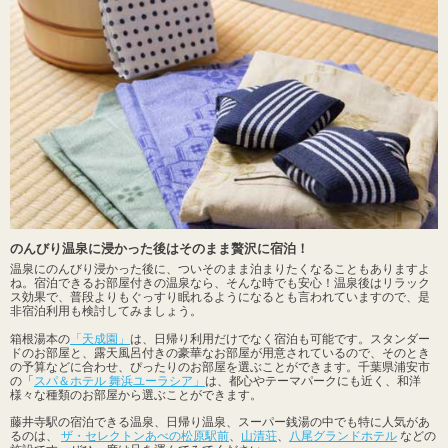
のんびり温泉に浸かった後はそのまま贅沢に宿泊！
温泉にのんびり浸かった後に、ついそのまま泊まりたくなることもありますよ
ね。宿泊できるお部屋付きの温泉なら、そんな時でも安心！温泉後はリラック
ス効果で、普段よりもぐっすり眠れるようになるとも言われていますので、是
非宿泊利用も検討してみましょう。
箱根湯本の
「天成園」
は、日帰り利用だけでなく宿泊も可能です。スタンダー
ドのお部屋と、露天風呂付きの豪華なお部屋が用意されているので、そのとき
の予算などに合わせ、ぴったりのお部屋を選ぶことができます。千葉県浦安市
の「
スパ＆ホテル 舞浜ユーラシア」
は、都心やテーマパークにも近く、和洋
様々な種類のお部屋から選ぶことができます。
藤井寺駅の宿泊できる温泉、日帰り温泉、スーパー銭湯の中でも特に人気があ
るのは、
ザ・セレクトンあべの松原駅前
、
山清荘
、
八尾グランドホテル
などの