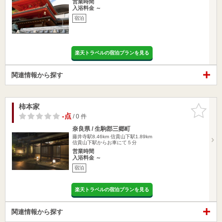
営業時間
入浴料金 ～
宿泊
楽天トラベルの宿泊プランを見る
関連情報から探す
柿本家
お気に入
りに追加
-点
/ 0 件
奈良県 / 生駒郡三郷町
藤井寺駅8.46km
信貴山下駅1.89km
信貴山下駅からお車にて５分
営業時間
入浴料金 ～
宿泊
楽天トラベルの宿泊プランを見る
関連情報から探す