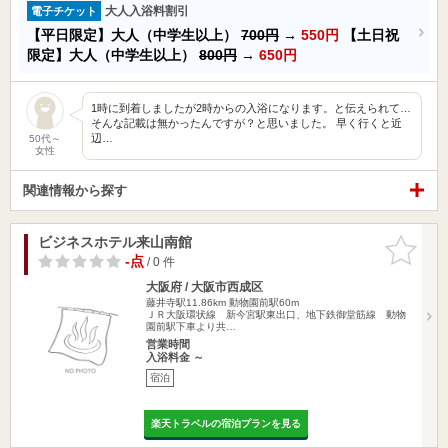
大人入浴料割引
電子チケット
【平日限定】大人（中学生以上）
700円
→
550円
【土日祝
限定】大人（中学生以上）
800円
→
650円
1時に到着しましたが2時からの入浴になります。と伝えられて…
そんな記載は無かったんですが？と思いました。 早く行くと近
辺…
50代～
女性
関連情報から探す
ビジネスホテル来山南館
お気に入
りに追加
-点
/ 0 件
大阪府 / 大阪市西成区
藤井寺駅11.86km
動物園前駅60m
ＪＲ大阪環状線 新今宮駅東出口、地下鉄御堂筋線 動物
園前駅下車より共…
営業時間
入浴料金 ～
宿泊
楽天トラベルの宿泊プランを見る