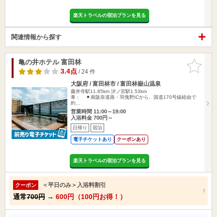
楽天トラベルの宿泊プランを見る
関連情報から探す
亀の井ホテル 富田林
お気に入
りに追加
3.4点
/ 24 件
大阪府 / 富田林市 / 富田林嶽山温泉
藤井寺駅11.85km
汐ノ宮駅1.53km
車： ◾️ 南阪奈道路・羽曳野ICから、国道170号線経由で
約…
営業時間 11:00～19:00
入浴料金 700円～
日帰り
宿泊
電子チケットあり
クーポンあり
楽天トラベルの宿泊プランを見る
＜平日のみ＞入浴料割引
クーポン
通常
700円
→
600円（100円お得！）