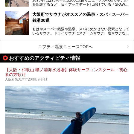
2023年には25周年記念の大規模リニューアルを経てホテル
チムジルバン（岩盤浴）を中心に、発汗・リラックス・漫画
い。
を新設するなど、日々アップデートし続けている「SPAWO
タイムまで満喫できる長時間滞在型の施設なので、一日中ゆ
RLD HOTEL＆RESORT」（以下スパワールド）。
ったりと過ごしたいときにおすすめ。大うちわやタオルによ
そんなスパワールドが2025年11月15日（土）に、新たな浴
る迫力ある熱波パフォーマンスも毎日行われており、“とと
大阪府でサウナがオススメの温泉・スパ・スーパー
室や日本最大級140人収容の大規模サウナを携えてリニュー
のう”体験をしっかり楽しめるのもポイントです。
銭湯30選
アルオープン！浴室である4F・6Fそれぞれにリニューアル
が施されており、その総工費はなんと13.5億円！
さらに館内でくつろぐだけでなく、隣接するビルにはカラオ
もはやスーパー銭湯や温泉、スパに欠かせない要素となって
大規模リニューアルの全容を確認すべく、リニューアルプレ
ケやボウリングといった遊び場もあり、友人同士やカップル
いるサウナ。ドライサウナにスチームサウナ、塩サウナな
オープンイベントに行ってきました！今回はそのリニューア
で“遊び+癒し”の一日を過ごすのにもぴったり。
ど、いくつか異なるタイプが楽しめたり、水風呂や外気浴ス
ル部分の概要をお届けします。
ペース、ロウリュウなど、心ゆくまで楽しむためのサービス
今回は、あるごの湯を訪問し、チムジルバンやお風呂、食事
が充実した施設も多くみられます。
ニフティ温泉ニュースTOPへ
処にいたるまで魅力をたっぷり堪能してきたので、その全容
を詳しく紹介します！
今回はそんなサウナにこだわった、大阪府内のオススメ温
おすすめのアクティビティ情報
泉・銭湯・スパを30件紹介したいと思います！
【大阪・和歌山 磯ノ浦海水浴場】体験サーフィンスクール・初心
者の方歓迎
大阪府泉大津市曽根町2-1-11