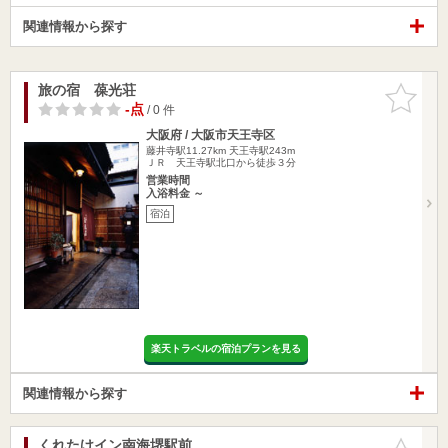
関連情報から探す
旅の宿 葆光荘
お気に入
りに追加
-点
/ 0 件
大阪府 / 大阪市天王寺区
藤井寺駅11.27km
天王寺駅243m
ＪＲ 天王寺駅北口から徒歩３分
営業時間
入浴料金 ～
宿泊
楽天トラベルの宿泊プランを見る
関連情報から探す
くれたけイン南海堺駅前
お気に入