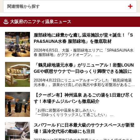
関連情報から探す
大阪府のニフティ温泉ニュース
服部緑地に緑豊かな癒し温浴施設が堂々誕生！「S
PA&SAUNA水春 服部緑地」を徹底取材
2026年6月5日、大阪・服部緑地エリアに「SPA&SAUNA水
春 服部緑地」がグランドオープン。
当初の計画から約5年の時を経て誕生した本施設は、温泉・
「鶴見緑地湯元水春」がリニューアル！岩盤LOUN
サウナ・岩盤浴・フィットネス・ラウンジ・レストランなど
GEや瞑想サウナで一日ゆっくり満喫できる施設に
を融合した、これまでの“水春”のイメージをさらに進化させ
た大型ウェルネス施設です。
2026年4月22日にリニューアルオープンした「鶴見緑地湯
元水春」。源泉かけ流しのお風呂や多彩な岩盤浴があること
今回はオープン前の内覧会に参加し、館内のこだわりポイン
で人気の施設ですが、リニューアルを経てこれまで以上
トを徹底取材してきました。
に“一日中くつろげる場所”としてパワーアップしています。
サウナー注目の3種のサウナや160cmの深水風呂、没入感の
【クーポン有】神州温泉 あるごの湯を1日遊び尽く
高い岩盤浴エリア、日本最大の台数を誇る最新AIフィットネ
す！本場チムジルバンも徹底紹介
今回のリニューアルでは、新たに登場した瞑想サウナをはじ
スマシンなど、見どころ満載の館内を詳しくご紹介します。
め、岩盤浴エリアや休憩スペースの充実、レストランなど、
「お得に岩盤浴や温泉を楽しみたい」
見どころが盛りだくさん。日常の疲れを癒やしたい方はもち
「一日ゆっくりリラックスして過ごしたい」
ろん、休日にゆったり過ごしたい方にもぴったりの内容とな
そんな方におすすめなのが、クーポンを使ってお得に長時間
っています。
利用できる「神州温泉 あるごの湯」です。
スパワールドに日本最大級のサウナスペースが新登
本記事では、そんなリニューアル後の注目ポイントを詳しく
場！温冷交代浴の動線にも注目
あるごの湯は、大阪府豊中市にある日帰り温浴施設で、阪急
紹介します。これから「鶴見緑地湯元水春」に訪れる方や、
宝塚線「三国駅」から徒歩約10分とアクセスも良好です。
より満足度の高い過ごし方をしたい方はぜひお読みくださ