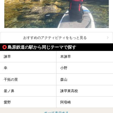
おすすめのアクティビティをもっと見る
島原鉄道の駅から同じテーマで探す
諫早
本諫早
幸
小野
干拓の里
森山
釜ノ鼻
諫早東高校
愛野
阿母崎