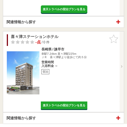
楽天トラベルの宿泊プランを見る
関連情報から探す
喜々津ステーションホテル
お気に入
りに追加
-点
/ 0 件
長崎県 / 諫早市
幸駅7.24km
喜々津駅225m
ＪＲ 喜々津駅より徒歩にて約５分
営業時間
入浴料金 ～
宿泊
楽天トラベルの宿泊プランを見る
関連情報から探す