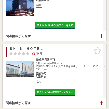
入浴料金 ～
宿泊
楽天トラベルの宿泊プランを見る
関連情報から探す
ＳＨＩＮ－ＨＯＴＥＬ
お気に入
りに追加
-点
/ 0 件
長崎県 / 諫早市
幸駅2.98km
諫早駅150m
JR諫早駅2Fのホテル入口通路を直進しエレベーターで4F
フロントへ
営業時間
入浴料金 ～
宿泊
楽天トラベルの宿泊プランを見る
関連情報から探す