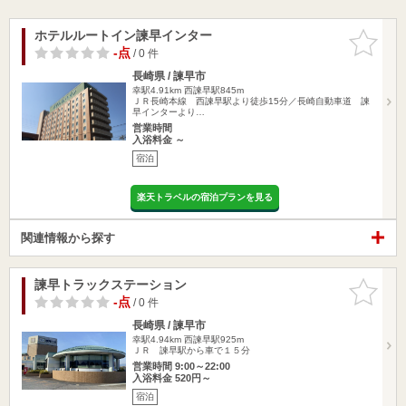
ホテルルートイン諫早インター
お気に入
りに追加
-点
/ 0 件
長崎県 / 諫早市
幸駅4.91km
西諫早駅845m
ＪＲ長崎本線 西諫早駅より徒歩15分／長崎自動車道 諫
早インターより…
営業時間
入浴料金 ～
宿泊
楽天トラベルの宿泊プランを見る
関連情報から探す
諫早トラックステーション
お気に入
りに追加
-点
/ 0 件
長崎県 / 諫早市
幸駅4.94km
西諫早駅925m
ＪＲ 諫早駅から車で１５分
営業時間 9:00～22:00
入浴料金 520円～
宿泊