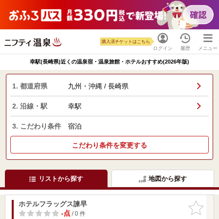
購入済チケットはこちら
ログイン
履歴
メニュー
幸駅(長崎県)近くの温泉宿・温泉旅館・ホテルおすすめ(2026年版)
1. 都道府県
九州・沖縄 / 長崎県
2. 沿線・駅
幸駅
3. こだわり条件
宿泊
こだわり条件を変更する
リストから探す
地図から探す
ホテルフラッグス諫早
お気に入
りに追加
-点
/ 0 件