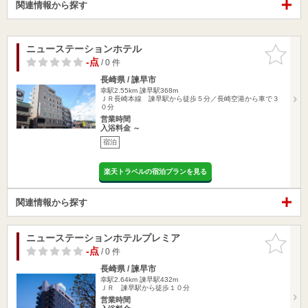
関連情報から探す
ニューステーションホテル
お気に入
りに追加
-点
/ 0 件
長崎県 / 諫早市
幸駅2.55km
諫早駅368m
ＪＲ長崎本線 諫早駅から徒歩５分／長崎空港から車で３
０分
営業時間
入浴料金 ～
宿泊
楽天トラベルの宿泊プランを見る
関連情報から探す
ニューステーションホテルプレミア
お気に入
りに追加
-点
/ 0 件
長崎県 / 諫早市
幸駅2.64km
諫早駅432m
ＪＲ 諫早駅から徒歩１０分
営業時間