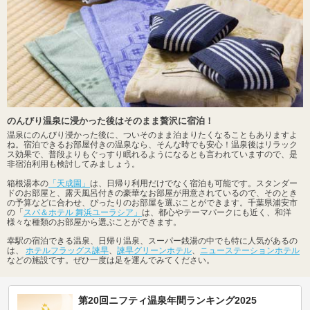
のんびり温泉に浸かった後はそのまま贅沢に宿泊！
温泉にのんびり浸かった後に、ついそのまま泊まりたくなることもありますよ
ね。宿泊できるお部屋付きの温泉なら、そんな時でも安心！温泉後はリラック
ス効果で、普段よりもぐっすり眠れるようになるとも言われていますので、是
非宿泊利用も検討してみましょう。
箱根湯本の
「天成園」
は、日帰り利用だけでなく宿泊も可能です。スタンダー
ドのお部屋と、露天風呂付きの豪華なお部屋が用意されているので、そのとき
の予算などに合わせ、ぴったりのお部屋を選ぶことができます。千葉県浦安市
の「
スパ＆ホテル 舞浜ユーラシア」
は、都心やテーマパークにも近く、和洋
様々な種類のお部屋から選ぶことができます。
幸駅の宿泊できる温泉、日帰り温泉、スーパー銭湯の中でも特に人気があるの
は、
ホテルフラッグス諫早
、
諫早グリーンホテル
、
ニューステーションホテル
などの施設です。ぜひ一度は足を運んでみてください。
第20回ニフティ温泉年間ランキング2025