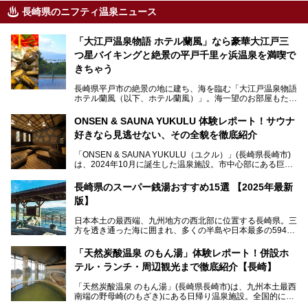
長崎県のニフティ温泉ニュース
「大江戸温泉物語 ホテル蘭風」なら豪華大江戸三
つ星バイキングと絶景の平戸千里ヶ浜温泉を満喫で
きちゃう
長崎県平戸市の絶景の地に建ち、海を臨む「大江戸温泉物語
ホテル蘭風（以下、ホテル蘭風）」。海一望のお部屋もたく
さんあるこちらのホテルで、2025年7月から話題の「大江戸
三つ星バイキング」がスタート！早速現地で体験してきまし
ONSEN & SAUNA YUKULU 体験レポート！サウナ
た。
好きなら見逃せない、その全貌を徹底紹介
このほかに、展望露天風呂や子連れで過ごしやすいキッズパ
「ONSEN & SAUNA YUKULU（ユクル）」(長崎県長崎市)
ークなどおススメのポイントがたっぷりです！周辺観光情報
は、2024年10月に誕生した温泉施設。市中心部にある巨大
も含めてご紹介します。
複合施設「長崎スタジアムシティ」の一角にあり、オープン
当初から多くのサウナ―やスパ好きに注目されています。
───
長崎県のスーパー銭湯おすすめ15選 【2025年最新
提供元：大江戸温泉物語ホテルズ＆リゾーツ株式会社【P
版】
R】
この記事は大江戸温泉物語 ホテル蘭風のPR記事です。
日本本土の最西端、九州地方の西北部に位置する長崎県。三
そこで今回は、ニフティ温泉ライターである筆者が現地体
方を透き通った海に囲まれ、多くの半島や日本最多の594も
験。天然温泉・サウナ・水風呂・別途有料のプレミアムサウ
の島々で構成される複雑な地形は、思わず息をのむほどの美
ナ・リラクゼーションスペースまで、それらの全貌を徹底紹
しい景観の宝庫です。
介します！
「天然炭酸温泉 のもん湯」体験レポート！併設ホ
長崎県にあるスーパー銭湯にも、長崎ならではの景観を存分
テル・ランチ・周辺観光まで徹底紹介【長崎】
に楽しめる施設がいくつも見られます。眺望自慢が多い長崎
県のスーパー銭湯のなかで、特におすすめの施設をご紹介し
「天然炭酸温泉 のもん湯」(長崎県長崎市)は、九州本土最西
ましょう。
南端の野母崎(のもざき)にある日帰り温泉施設。全国的にも
希少な天然の炭酸泉を楽しめる点が特徴で、遠隔地ながらも