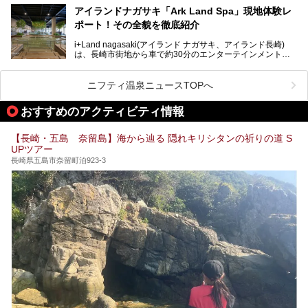
多くの温泉ファンに親しまれています。
アイランドナガサキ「Ark Land Spa」現地体験レ
ポート！その全貌を徹底紹介
今回は、地元九州在住のニフティ温泉ライターである筆者が
「天然炭酸温泉 のもん湯」を現地体験。天然炭酸泉がある
i+Land nagasaki(アイランド ナガサキ、アイランド長崎)
大浴場をはじめ、併設のホテル「Nomon長崎」・食事(ラン
は、長崎市街地から車で約30分のエンターテインメントリ
チ)・おすすめの周辺観光まで、それらの全貌を徹底紹介し
ゾート施設。伊王島全体に展開した施設群は、宿泊はもちろ
ます！
んのこと多彩なアクティビティが楽しめ、到底一日では遊び
尽くせない程！ 中でも注目すべきは、日帰り可能な3つのス
───
ニフティ温泉ニュースTOPへ
パ施設です。
提供元：天然炭酸温泉 のもん湯【PR】
この記事は天然炭酸温泉 のもん湯のPRレポート記事です。
おすすめのアクティビティ情報
今回は九州在住のニフティ温泉ライターである筆者が現地体
【長崎・五島 奈留島】海から辿る 隠れキリシタンの祈りの道 S
験し、3つのスパ施設に焦点を当て、その全貌を徹底紹介。
UPツアー
本編では、i+Land nagasakiのSPAの中核的施設ともいえる
「Ark Land Spa」をご紹介します。
長崎県五島市奈留町泊923-3