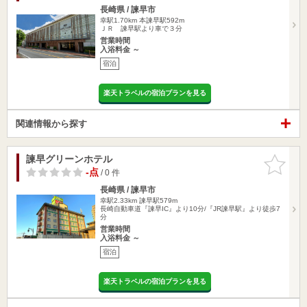
長崎県 / 諫早市
幸駅1.70km
本諫早駅592m
ＪＲ 諫早駅より車で３分
営業時間
入浴料金 ～
宿泊
楽天トラベルの宿泊プランを見る
関連情報から探す
諫早グリーンホテル
お気に入
りに追加
-点
/ 0 件
長崎県 / 諫早市
幸駅2.33km
諫早駅579m
長崎自動車道『諫早IC』より10分/『JR諫早駅』より徒歩7
分
営業時間
入浴料金 ～
宿泊
楽天トラベルの宿泊プランを見る