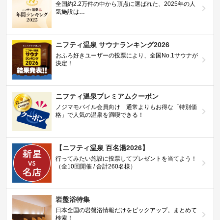
全国約2.2万件の中から頂点に選ばれた、2025年の人
気施設は…
ニフティ温泉 サウナランキング2026
おふろ好きユーザーの投票により、全国No.1サウナが
決定！
ニフティ温泉プレミアムクーポン
ノジマモバイル会員向け 通常よりもお得な「特別価
格」で人気の温泉を満喫できる！
【ニフティ温泉 百名湯2026】
行ってみたい施設に投票してプレゼントを当てよう！
（全10回開催 / 合計260名様）
岩盤浴特集
日本全国の岩盤浴情報だけをピックアップ。まとめて
検索！