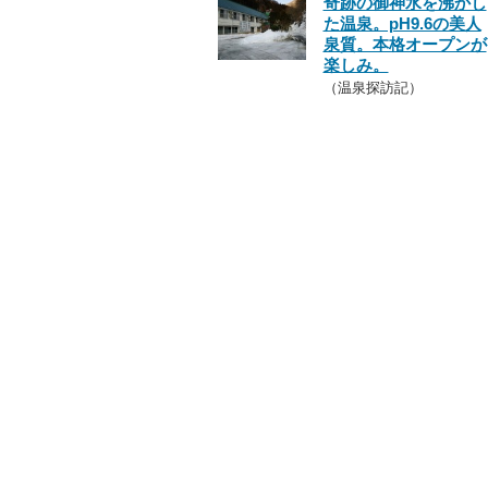
奇跡の御神水を沸かし
た温泉。pH9.6の美人
泉質。本格オープンが
楽しみ。
（温泉探訪記）