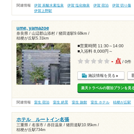
関連情報
伊賀 炭酸水素塩泉
伊賀 塩化物泉
伊賀 宿泊
伊賀 切り傷
伊賀上野駅
ume, yamazoe
奈良県 / 山辺郡山添村 /
猪田道駅9.68km
/
桔梗が丘駅5.31km
■営業時間 11:30～14:00
■入浴料 8,000円～
- 点
/ 0件
施設情報を見る
楽天トラベルの宿泊プランを見
関連情報
室生 宿泊
室生 絶景
室生 旅館
室生 ホテル
桔梗が丘駅
ホテル ルートイン名張
三重県 / 名張市 / 赤目温泉 /
猪田道駅10.95km
/
桔梗が丘駅734m