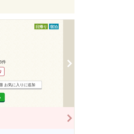
日帰り
宿泊
63件
>
り
お気に入りに追加
る
>