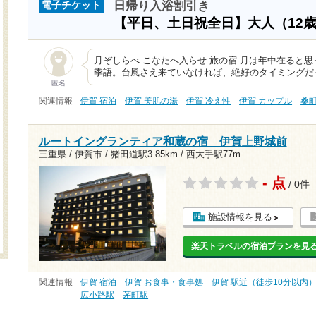
日帰り入浴割引き
電子チケット
【平日、土日祝全日】大人（12
月ぞしらべ こなたへ入らせ 旅の宿 月は年中在ると
季語。台風さえ来ていなければ、絶好のタイミングだ
匿名
関連情報
伊賀 宿泊
伊賀 美肌の湯
伊賀 冷え性
伊賀 カップル
桑
ルートイングランティア和蔵の宿 伊賀上野城前
三重県 / 伊賀市 /
猪田道駅3.85km
/
西大手駅77m
- 点
/ 0件
施設情報を見る
楽天トラベルの宿泊プランを見
関連情報
伊賀 宿泊
伊賀 お食事・食事処
伊賀 駅近（徒歩10分以内
広小路駅
茅町駅