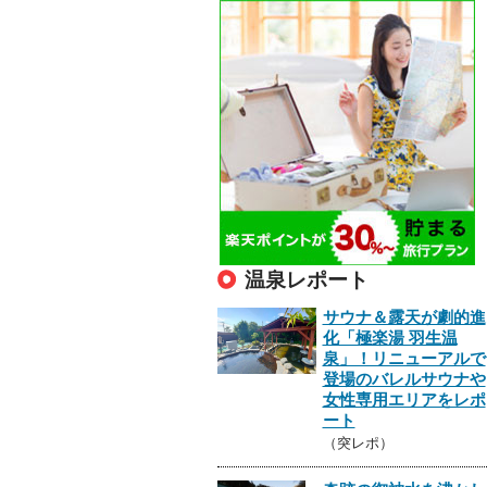
温泉レポート
サウナ＆露天が劇的進
化「極楽湯 羽生温
泉」！リニューアルで
登場のバレルサウナや
女性専用エリアをレポ
ート
（突レポ）