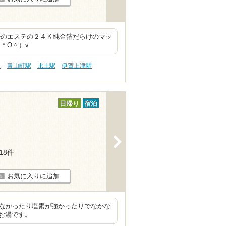
ルのエステの２４Ｋ純金箔だらけのマッ
＾O＾）v
ト
青山町駅
比土駅
伊賀上津駅
日帰り
宿泊
>
118件
お気に入りに追加
わなかったり塩素が強かったりでなかな
お湯です。