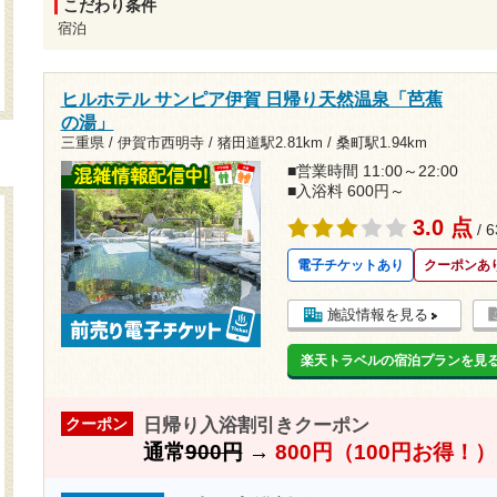
こだわり条件
宿泊
ヒルホテル サンピア伊賀 日帰り天然温泉「芭蕉
の湯」
三重県 / 伊賀市西明寺 /
猪田道駅2.81km
/
桑町駅1.94km
■営業時間 11:00～22:00
■入浴料 600円～
3.0 点
/ 
電子チケットあり
クーポンあ
施設情報を見る
楽天トラベルの宿泊プランを見
日帰り入浴割引きクーポン
クーポン
通常
900円
→
800円（100円お得！）