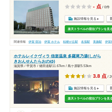
- 点
/ 0件
施設情報を見る
楽天トラベルの宿泊プランを見
関連情報
伊賀 宿泊
伊賀 ホテル
桔梗が丘駅
名張駅
美旗駅
伊賀
ホテルレイクヴィラ 信楽温泉 多羅尾乃湯(しがら
きおんせんたらおのゆ)
滋賀県 / 甲賀市 /
猪田道駅11.67km
/
島ケ原駅5.53km
3.8 点
/ 
施設情報を見る
楽天トラベルの宿泊プランを見