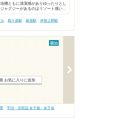
、浴槽ともに清潔感がありゆったりとし
にジャグジーがあるのはリゾート感い…
プル
島ケ原駅
新居駅
伊賀上野駅
宿泊
>
お気に入りに追加
絶景
宇治・京田辺 女子旅・女子会