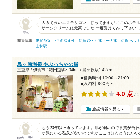
大阪で高いエステサロンに行ってますが ここのホテ
サージクリームは最高でした 一度受けてみて下さい（
匿名
関連情報
伊賀 宿泊
伊賀 冷え性
伊賀 ひとり旅・一人旅
伊賀 ペッ
上林駅
島ヶ原温泉 やぶっちゃの湯
三重県 / 伊賀市 /
猪田道駅8.04km
/
島ケ原駅1.42km
■営業時間 10:00～21:00
■入浴料 900円～
4.0 点
/ 
施設情報を見る
もう20年以上通っています。肌が弱いので泉質が合
か気にいる温泉がないのですがここはほんとうにいい
50代～ 男性