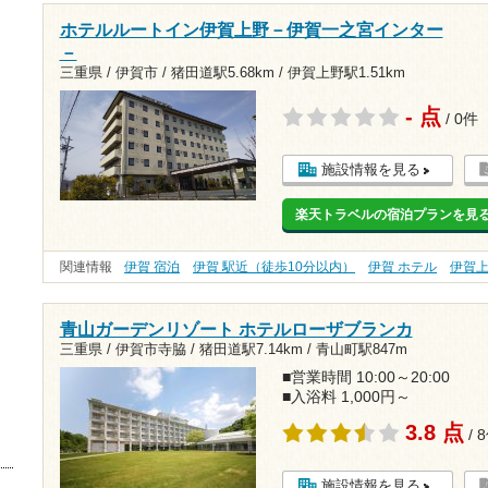
ホテルルートイン伊賀上野－伊賀一之宮インター
－
三重県 / 伊賀市 /
猪田道駅5.68km
/
伊賀上野駅1.51km
- 点
/ 0件
施設情報を見る
楽天トラベルの宿泊プランを見
関連情報
伊賀 宿泊
伊賀 駅近（徒歩10分以内）
伊賀 ホテル
伊賀
青山ガーデンリゾート ホテルローザブランカ
三重県 / 伊賀市寺脇 /
猪田道駅7.14km
/
青山町駅847m
■営業時間 10:00～20:00
■入浴料 1,000円～
3.8 点
/ 
施設情報を見る