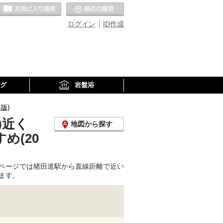
お気に入りの温泉
最近の履歴
ログイン
ID作成
グ
岩盤浴
版)
)近く
地図から探す
め(20
ページでは猪田道駅から直線距離で近い
ます。