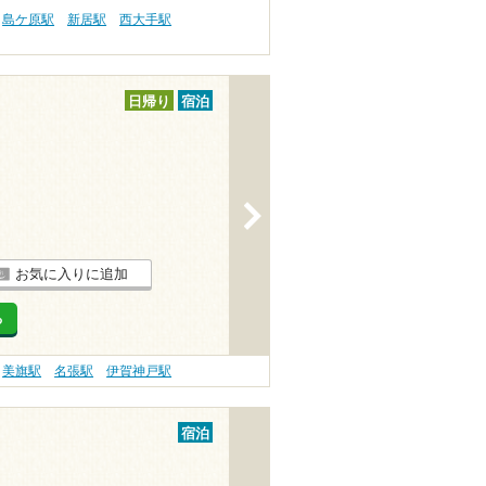
島ケ原駅
新居駅
西大手駅
日帰り
宿泊
>
お気に入りに追加
る
美旗駅
名張駅
伊賀神戸駅
宿泊