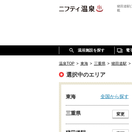
猪田道駅
載
温浴施設を探す
電
温泉TOP
>
東海
>
三重県
>
猪田道駅
>
選択中のエリア
全国から探す
東海
三重県
変更