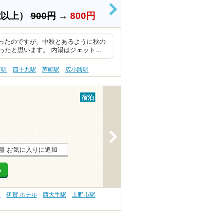
>
歳以上）
900円
→
800円
思ったのですが、中秋とあるように秋の
ったと思います。 内湯はジェット…
町駅
四十九駅
茅町駅
広小路駅
宿泊
>
お気に入りに追加
る
）
伊賀 ホテル
西大手駅
上野市駅