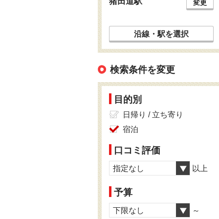
猪田道駅
変更
沿線・駅を選択
検索条件を変更
目的別
日帰り / 立ち寄り
宿泊
口コミ評価
指定なし
以上
予算
下限なし
～