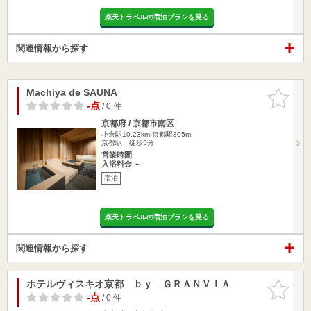
楽天トラベルの宿泊プランを見る
関連情報から探す
Machiya de SAUNA
お気に入
りに追加
-点
/ 0 件
京都府 / 京都市南区
小倉駅10.23km
京都駅305m
京都駅 徒歩5分
営業時間
入浴料金 ～
宿泊
楽天トラベルの宿泊プランを見る
関連情報から探す
ホテルヴィスキオ京都 ｂｙ ＧＲＡＮＶＩＡ
お気に入
りに追加
-点
/ 0 件