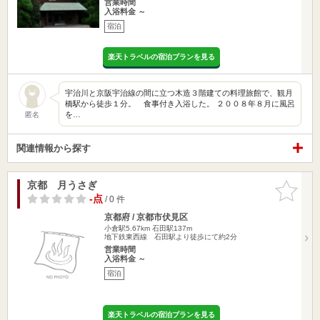
営業時間
入浴料金 ～
宿泊
楽天トラベルの宿泊プランを見る
宇治川と京阪宇治線の間に立つ木造３階建ての料理旅館で、観月
橋駅から徒歩１分。 食事付き入浴した。 ２００８年８月に風呂
を…
匿名
関連情報から探す
京都 月うさぎ
お気に入
りに追加
-点
/ 0 件
京都府 / 京都市伏見区
小倉駅5.67km
石田駅137m
地下鉄東西線 石田駅より徒歩にて約2分
営業時間
入浴料金 ～
宿泊
楽天トラベルの宿泊プランを見る