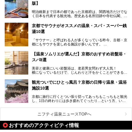
版】
れた歴史ある建物でありながら、今も現役のお風呂屋さんで
す。
明治維新まで日本の都であった京都府は、関西地方だけでな
く日本を代表する観光地。歴史ある名所旧跡や寺社仏閣、そ
漁師町や商店街で働く人々を支えてきたこの2軒の銭湯とと
して古都ならではの文化が魅力です。
もに、立ち寄りたい舞鶴の観光スポットや温浴施設を紹介し
ます。
京都でサウナがオススメの温泉・スパ・スーパー銭
今回は、そんな京都府で2025年現在おすすめのスーパー銭
湯10選
湯を紹介します。
───
有名な観光名所のすぐ近くにある日帰り入浴施設から、山間
提供元：京都府舞鶴市【PR】
「サウナー」と呼ばれる人が多くなっている昨今、古都・京
部でレジャー気分を満喫できる温泉施設まで、好みのスーパ
この記事は京都府舞鶴市のPR記事です。
都にもサウナを楽しめる施設が多いんです。
ー銭湯を探してみてくださいね。
自分の好きなサウナを探すのもいいですが、さまざまなサウ
【温泉ソムリエが選んだ】京都のおすすめ岩盤浴・
ナを体感してみたいですよね。
スパ8選
今回は京都府の中心や郊外、温泉地にある施設など、サウナ
美容と健康にいい岩盤浴は、老若男女問わず大人気！
のある温浴施設を紹介します。
横になっているだけで、じんわりと汗をかくことができるの
で、簡単にデトックスができますよ♪
ぜひ参考にして、京都府の方や、観光に出かけた時などにサ
ウナを楽しみましょう！
観光ついでにひとっ風呂？京都の日帰り温泉・温浴
地元の方はもちろん、旅先としても人気の京都。
施設10選
観光のついでに岩盤浴のある温泉に浸かってリフレッシュす
るのも良さそうですね！
京都に旅行に行くとつい張り切ってあっちもこっちもと観光
し、1日の終わりには歩き疲れてぐったり…という方、いま
今回は京都にある岩盤浴のある施設をピックアップしてご紹
せんか？（私です）
介します！
そんな疲れた身体には温泉です！京都には、市内にも郊外に
も素晴らしい温泉がたくさんあります。そこで、日帰り利用
ニフティ温泉ニュースTOPへ
できるおすすめの温泉・温浴施設をまとめてみました。
おすすめのアクティビティ情報