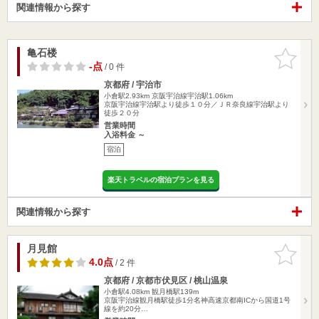
関連情報から探す
亀石楼
お気に入
りに追加
-点
/ 0 件
京都府 / 宇治市
小倉駅2.93km
京阪宇治線宇治駅1.06km
京阪宇治線宇治駅より徒歩１０分／ＪＲ奈良線宇治駅より
徒歩２０分
営業時間
入浴料金 ～
宿泊
楽天トラベルの宿泊プランを見る
関連情報から探す
月見館
お気に入
りに追加
4.0点
/ 2 件
京都府 / 京都市伏見区 / 桃山温泉
小倉駅4.08km
観月橋駅139m
京阪宇治線観月橋駅徒歩1分名神高速京都南ICから国道1号
線を約20分…