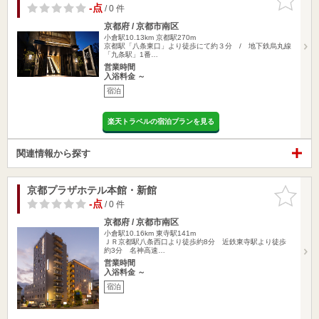
りに追加
-点
/ 0 件
京都府 / 京都市南区
小倉駅10.13km
京都駅270m
京都駅「八条東口」より徒歩にて約３分 / 地下鉄烏丸線
「九条駅」1番…
営業時間
入浴料金 ～
宿泊
楽天トラベルの宿泊プランを見る
関連情報から探す
京都プラザホテル本館・新館
お気に入
りに追加
-点
/ 0 件
京都府 / 京都市南区
小倉駅10.16km
東寺駅141m
ＪＲ京都駅八条西口より徒歩約8分 近鉄東寺駅より徒歩
約3分 名神高速…
営業時間
入浴料金 ～
宿泊