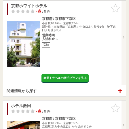
京都ホワイトホテル
お気に入
りに追加
-点
/ 0 件
京都府 / 京都市下京区
小倉駅10.69km
京都駅424m
新幹線・東海道線「京都駅」中央口より徒歩5分 地下東
口より徒歩3分
営業時間
入浴料金 ～
宿泊
楽天トラベルの宿泊プランを見る
関連情報から探す
ホテル飯田
お気に入
りに追加
-点
/ 0 件
京都府 / 京都市下京区
小倉駅10.71km
京都駅357m
京都駅(烏丸中央出口）から徒歩で２分