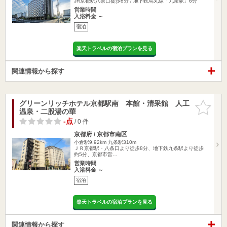
JR京都駅八条口徒歩8分 / 地下鉄烏丸線「九条駅」6分
営業時間
入浴料金 ～
宿泊
楽天トラベルの宿泊プランを見る
関連情報から探す
グリーンリッチホテル京都駅南 本館・清采館 人工
お気に入
温泉・二股湯の華
りに追加
-点
/ 0 件
京都府 / 京都市南区
小倉駅9.92km
九条駅310m
ＪＲ京都駅・八条口より徒歩8分、地下鉄九条駅より徒歩
約5分、京都市営…
営業時間
入浴料金 ～
宿泊
楽天トラベルの宿泊プランを見る
関連情報から探す