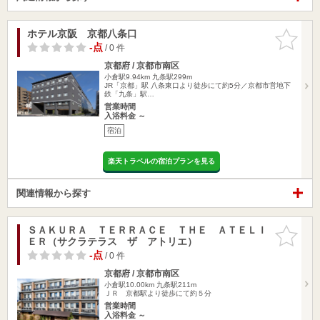
ホテル京阪 京都八条口
お気に入
りに追加
-点
/ 0 件
京都府 / 京都市南区
小倉駅9.94km
九条駅299m
JR「京都」駅 八条東口より徒歩にて約5分／京都市営地下
鉄「九条」駅…
営業時間
入浴料金 ～
宿泊
楽天トラベルの宿泊プランを見る
関連情報から探す
ＳＡＫＵＲＡ ＴＥＲＲＡＣＥ ＴＨＥ ＡＴＥＬＩ
お気に入
ＥＲ（サクラテラス ザ アトリエ）
りに追加
-点
/ 0 件
京都府 / 京都市南区
小倉駅10.00km
九条駅211m
ＪＲ 京都駅より徒歩にて約５分
営業時間
入浴料金 ～