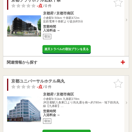
りに追加
-点
/ 0 件
京都府 / 京都市南区
小倉駅9.50km
十条駅472m
近鉄電車十条駅より徒歩約5分
営業時間
入浴料金 ～
宿泊
楽天トラベルの宿泊プランを見る
関連情報から探す
京都ユニバーサルホテル烏丸
お気に入
りに追加
-点
/ 0 件
京都府 / 京都市南区
小倉駅9.51km
九条駅279m
JR京都駅八条東口より烏丸通を南へ約780m・地下鉄烏丸
線【九条駅】…
営業時間
入浴料金 ～
宿泊