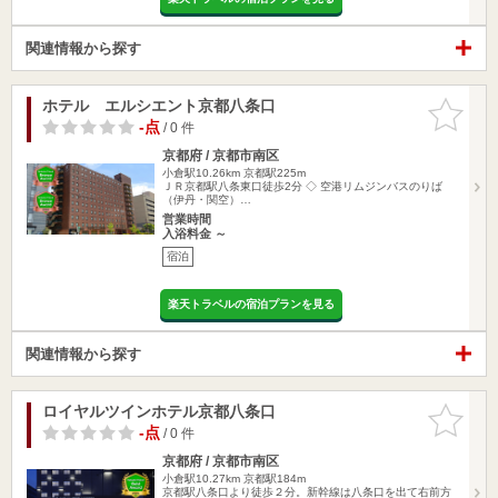
関連情報から探す
ホテル エルシエント京都八条口
お気に入
りに追加
-点
/ 0 件
京都府 / 京都市南区
小倉駅10.26km
京都駅225m
ＪＲ京都駅八条東口徒歩2分 ◇ 空港リムジンバスのりば
（伊丹・関空）…
営業時間
入浴料金 ～
宿泊
楽天トラベルの宿泊プランを見る
関連情報から探す
ロイヤルツインホテル京都八条口
お気に入
りに追加
-点
/ 0 件
京都府 / 京都市南区
小倉駅10.27km
京都駅184m
京都駅八条口より徒歩２分。新幹線は八条口を出て右前方