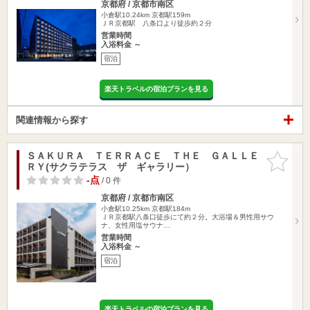
京都府 / 京都市南区
小倉駅10.24km
京都駅159m
ＪＲ京都駅 八条口より徒歩約２分
営業時間
入浴料金 ～
宿泊
楽天トラベルの宿泊プランを見る
関連情報から探す
ＳＡＫＵＲＡ ＴＥＲＲＡＣＥ ＴＨＥ ＧＡＬＬＥ
お気に入
ＲＹ(サクラテラス ザ ギャラリー）
りに追加
-点
/ 0 件
京都府 / 京都市南区
小倉駅10.25km
京都駅184m
ＪＲ京都駅八条口徒歩にて約２分。大浴場＆男性用サウ
ナ、女性用塩サウナ…
営業時間
入浴料金 ～
宿泊
楽天トラベルの宿泊プランを見る