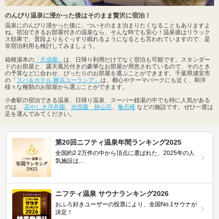
のんびり温泉に浸かった後はそのまま贅沢に宿泊！
温泉にのんびり浸かった後に、ついそのまま泊まりたくなることもありますよ
ね。宿泊できるお部屋付きの温泉なら、そんな時でも安心！温泉後はリラック
ス効果で、普段よりもぐっすり眠れるようになるとも言われていますので、是
非宿泊利用も検討してみましょう。
箱根湯本の
「天成園」
は、日帰り利用だけでなく宿泊も可能です。スタンダー
ドのお部屋と、露天風呂付きの豪華なお部屋が用意されているので、そのとき
の予算などに合わせ、ぴったりのお部屋を選ぶことができます。千葉県浦安市
の「
スパ＆ホテル 舞浜ユーラシア」
は、都心やテーマパークにも近く、和洋
様々な種類のお部屋から選ぶことができます。
小倉駅の宿泊できる温泉、日帰り温泉、スーパー銭湯の中でも特に人気がある
のは、
花やしき浮舟園
、
光流園 静山荘
、
亀石楼
などの施設です。ぜひ一度は
足を運んでみてください。
第20回ニフティ温泉年間ランキング2025
全国約2.2万件の中から頂点に選ばれた、2025年の人
気施設は…
ニフティ温泉 サウナランキング2026
おふろ好きユーザーの投票により、全国No.1サウナが
決定！