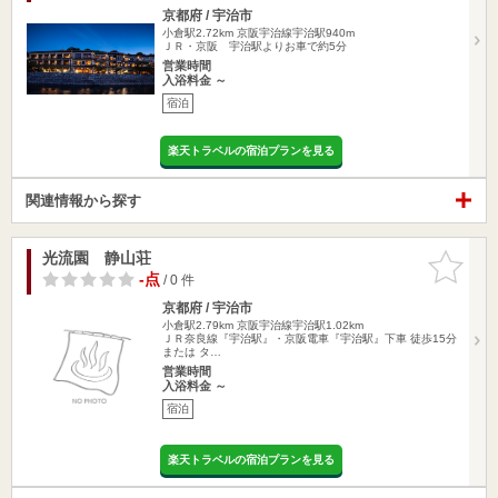
京都府 / 宇治市
小倉駅2.72km
京阪宇治線宇治駅940m
ＪＲ・京阪 宇治駅よりお車で約5分
営業時間
入浴料金 ～
宿泊
楽天トラベルの宿泊プランを見る
関連情報から探す
光流園 静山荘
お気に入
りに追加
-点
/ 0 件
京都府 / 宇治市
小倉駅2.79km
京阪宇治線宇治駅1.02km
ＪＲ奈良線『宇治駅』・京阪電車『宇治駅』下車 徒歩15分
または タ…
営業時間
入浴料金 ～
宿泊
楽天トラベルの宿泊プランを見る