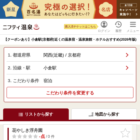
購入済チケットはこちら
ログイン
履歴
メニュー
【クーポンあり】小倉駅(京都府)近くの温泉宿・温泉旅館・ホテルおすすめ(2026年版)
1. 都道府県
関西(近畿) / 京都府
2. 沿線・駅
小倉駅
3. こだわり条件
宿泊
こだわり条件を変更する
リストから探す
地図から探す
花やしき浮舟園
お気に入
りに追加
-点
/ 0 件