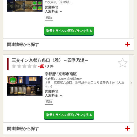
の交差点「京都駅…
営業時間
入浴料金 ～
宿泊
楽天トラベルの宿泊プランを見る
関連情報から探す
三交イン京都八条口〈雅〉～四季乃湯～
お気に入
りに追加
-点
/ 0 件
京都府 / 京都市南区
小倉駅10.32km
京都駅96m
ＪＲ 京都駅八条口、新幹線中央口より徒歩約１分（大通
沿い）
営業時間
入浴料金 ～
宿泊
楽天トラベルの宿泊プランを見る
関連情報から探す