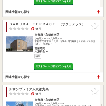
楽天トラベルの宿泊プランを見る
関連情報から探す
ＳＡＫＵＲＡ ＴＥＲＲＡＣＥ （サクラテラス）
お気に入
りに追加
-点
/ 0 件
京都府 / 京都市南区
小倉駅9.88km
九条駅86m
京都市営地下鉄「九条」駅2番出口隣接｜大石橋バス停徒
歩1分｜京都駅「…
営業時間
入浴料金 ～
宿泊
楽天トラベルの宿泊プランを見る
関連情報から探す
チサンプレミアム京都九条
お気に入
りに追加
-点
/ 0 件
京都府 / 京都市南区
小倉駅9.88km
九条駅428m