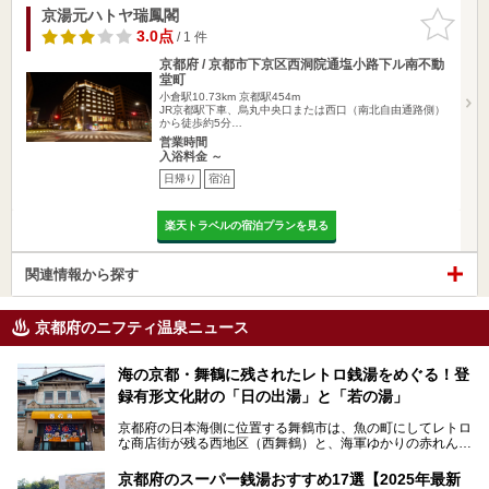
京湯元ハトヤ瑞鳳閣
お気に入
りに追加
3.0点
/ 1 件
京都府 / 京都市下京区西洞院通塩小路下ル南不動
堂町
小倉駅10.73km
京都駅454m
JR京都駅下車、烏丸中央口または西口（南北自由通路側）
から徒歩約5分…
営業時間
入浴料金 ～
日帰り
宿泊
楽天トラベルの宿泊プランを見る
関連情報から探す
京都府のニフティ温泉ニュース
海の京都・舞鶴に残されたレトロ銭湯をめぐる！登
録有形文化財の「日の出湯」と「若の湯」
京都府の日本海側に位置する舞鶴市は、魚の町にしてレトロ
な商店街が残る西地区（西舞鶴）と、海軍ゆかりの赤れんが
パークや海上自衛隊施設のある東地区（東舞鶴）に分けられ
ます。今回案内するのは西地区に今も残る2軒の銭湯「日の
京都府のスーパー銭湯おすすめ17選【2025年最新
出湯」と「若の湯」。いずれも国の登録有形文化財に指定さ