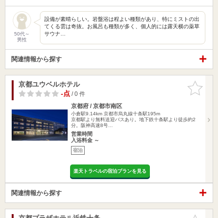
設備が素晴らしい。岩盤浴は程よい種類があり、特にミストの出
てくる雲は奇抜。お風呂も種類が多く、個人的には露天横の薬草
サウナ…
50代～
男性
関連情報から探す
京都ユウベルホテル
お気に入
りに追加
-点
/ 0 件
京都府 / 京都市南区
小倉駅9.14km
京都市烏丸線十条駅195m
京都駅より無料送迎バスあり。地下鉄十条駅より徒歩約2
分。阪神高速8号…
営業時間
入浴料金 ～
宿泊
楽天トラベルの宿泊プランを見る
関連情報から探す
京都プラザホテル近鉄十条
お気に入