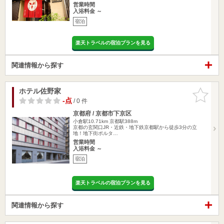
営業時間
入浴料金 ～
宿泊
楽天トラベルの宿泊プランを見る
関連情報から探す
ホテル佐野家
お気に入
りに追加
-点
/ 0 件
京都府 / 京都市下京区
小倉駅10.71km
京都駅388m
京都の玄関口JR・近鉄・地下鉄京都駅から徒歩3分の立
地！地下街ポルタ…
営業時間
入浴料金 ～
宿泊
楽天トラベルの宿泊プランを見る
関連情報から探す