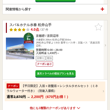
関連情報から探す
スパ＆ホテル水春 松井山手
お気に入
りに追加
4.0点
/ 37 件
京都府 / 京田辺市
小倉駅8.39km
松井山手駅394m
JR松井山手駅より8分 最寄りバス停：京阪バス「高速京田
辺前」
営業時間 6:00～26:00
入浴料金 1,430円～
日帰り
宿泊
クーポンあり
楽天トラベルの宿泊プランを見る
【平日限定】入浴＋岩盤浴＋レンタルタオルセット（ミネ
クーポン
ラルウォーター付き）（別途入湯税）
通常
2,870円
→
2,200円（670円お得！）
他にも1種類のクーポンがあります