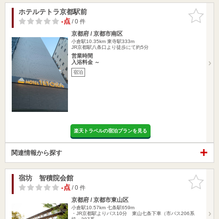
ホテルテトラ京都駅前
お気に入
りに追加
-点
/ 0 件
京都府 / 京都市南区
小倉駅10.35km
東寺駅333m
JR京都駅八条口より徒歩にて約5分
営業時間
入浴料金 ～
宿泊
楽天トラベルの宿泊プランを見る
関連情報から探す
宿坊 智積院会館
お気に入
りに追加
-点
/ 0 件
京都府 / 京都市東山区
小倉駅10.57km
七条駅659m
・JR京都駅よりバス10分 東山七条下車（市バス206系