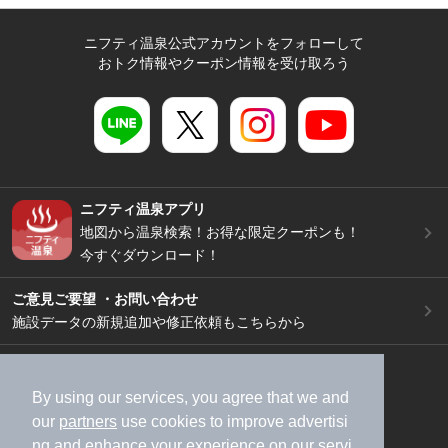
ニフティ温泉公式アカウントをフォローして
おトク情報やクーポン情報を受け取ろう
ニフティ温泉アプリ
地図から温泉検索！お得な限定クーポンも！
今すぐダウンロード！
ご意見ご要望 ・お問い合わせ
施設データの新規追加や修正依頼もこちらから
スマートフォン
/
PC
加盟店募集（資料請求）
広告出稿のご案内
By using our services, you agree that we and
our
partners
use cookies to improve advertisi
利用規約
ライフスタイルMEMBERS+規約
ng and enhance your experience on our servi