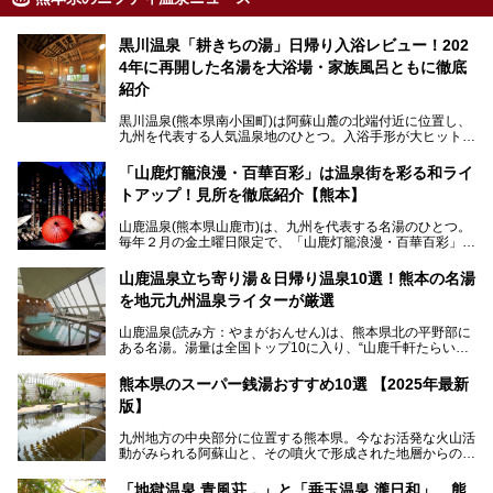
黒川温泉「耕きちの湯」日帰り入浴レビュー！202
4年に再開した名湯を大浴場・家族風呂ともに徹底
紹介
黒川温泉(熊本県南小国町)は阿蘇山麓の北端付近に位置し、
九州を代表する人気温泉地のひとつ。入浴手形が大ヒット
し、各宿の趣の異なる露天風呂をめぐることで知られていま
す。
「山鹿灯籠浪漫・百華百彩」は温泉街を彩る和ライ
トアップ！見所を徹底紹介【熊本】
中でも「耕きち(こうきち)の湯」は露天風呂を持たないもの
の、風情ある内湯を楽しめる日帰り温泉施設。自然災害によ
山鹿温泉(熊本県山鹿市)は、九州を代表する名湯のひとつ。
り一度廃業しましたが、2024年10月に営業再開。数多くの
毎年２月の金土曜日限定で、「山鹿灯籠浪漫・百華百彩」
温泉ファンに注目される名湯です。
（やまがとうろうろまん・ひゃっかひゃくさい）が開催され
ます。和傘や竹、ろうそくなどを用いて、和情緒たっぷりの
山鹿温泉立ち寄り湯＆日帰り温泉10選！熊本の名湯
ライトアップが無料で楽しめます。
を地元九州温泉ライターが厳選
今回は再開した耕きちの湯を訪問し、全浴室(男女別大浴
2025年は、2月7～8日・14～15日・21～22日・28～3月1
場・家族風呂)を徹底紹介します！
山鹿温泉(読み方：やまがおんせん)は、熊本県北の平野部に
日、の合計8日間開催。今回は地元九州在住の筆者が、その
ある名湯。湯量は全国トップ10に入り、“山鹿千軒たらいな
見所を徹底紹介。併せて、その他イベントや立ち寄り湯も併
し”と唄われる程。また、“乙女の柔肌”とも称される柔らかな
せてご紹介します。
泉質であり、お湯の良さにも定評があります。
熊本県のスーパー銭湯おすすめ10選 【2025年最新
版】
今回は地元九州の温泉ライターの私が実際に入浴した中か
ら、山鹿温泉の旅館やホテルの立ち寄り湯・日帰り入浴施
九州地方の中央部分に位置する熊本県。今なお活発な火山活
設・家族風呂の3パターンに分類し、合計10施設を厳選して
動がみられる阿蘇山と、その噴火で形成された地層からの湧
ご紹介。ぜひ、湯めぐりの参考にして下さいね！
水が多くあることから「火の国」「水の国」とも呼ばれま
す。
「地獄温泉 青風荘．」と「垂玉温泉 瀧日和」、熊