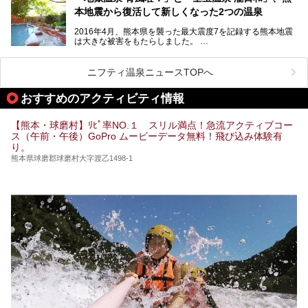
そんな熊本県は、県内の至るところから温泉が湧いている温
本地震から復活して新しくなった2つの温泉
泉県でもあります。山鹿温泉、玉名温泉、黒川温泉、人吉温
泉など有名な温泉地だけでなく、市街地にも天然温泉が湧き
2016年4月、熊本県を襲った最大震度7を記録する熊本地震
出すスーパー銭湯が豊富です。なかでも注目のスーパー銭湯
は大きな被害をもたらしました。
をピックアップしました。
阿蘇山麓の南阿蘇村の「地獄温泉 清風荘」、そして「清風
荘」から400mほど離れた「垂玉（たるたま）温泉 山口旅
ニフティ温泉ニュースTOPへ
館」の2軒は、この地震による土砂崩れなどのために、一時
期は孤立状態に。もしかしたらこの時のニュースで、「地獄
おすすめのアクティビティ情報
温泉」と「垂玉温泉」の名前を知った人もいるかもしれませ
ん。
【熊本・球磨村】ﾘﾋﾟ率NO.１ スリル満点！急流アクティブコー
この2軒は今どうなっているのでしょうか。実は現在は「地
ス（午前・午後）GoPro ムービーデータ無料！飛び込み体験有
獄温泉 青風荘．」「垂玉温泉 瀧日和」として営業を再開し
り。
ています。2021年に現地を訪問してきましたのでレポート
します。
熊本県球磨郡球磨村大字渡乙1498-1