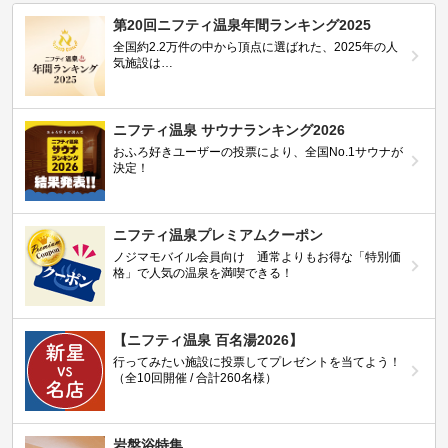
第20回ニフティ温泉年間ランキング2025
全国約2.2万件の中から頂点に選ばれた、2025年の人
気施設は…
ニフティ温泉 サウナランキング2026
おふろ好きユーザーの投票により、全国No.1サウナが
決定！
ニフティ温泉プレミアムクーポン
ノジマモバイル会員向け 通常よりもお得な「特別価
格」で人気の温泉を満喫できる！
【ニフティ温泉 百名湯2026】
行ってみたい施設に投票してプレゼントを当てよう！
（全10回開催 / 合計260名様）
岩盤浴特集