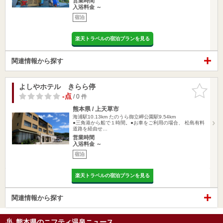
営業時間
入浴料金 ～
宿泊
楽天トラベルの宿泊プランを見る
関連情報から探す
よしやホテル きらら停
お気に入
りに追加
-点
/ 0 件
熊本県 / 上天草市
海浦駅10.13km
たのうら御立岬公園駅9.54km
●三角港から船で１時間。●お車をご利用の場合、 松島有料
道路を経由せ…
営業時間
入浴料金 ～
宿泊
楽天トラベルの宿泊プランを見る
関連情報から探す
熊本県のニフティ温泉ニュース