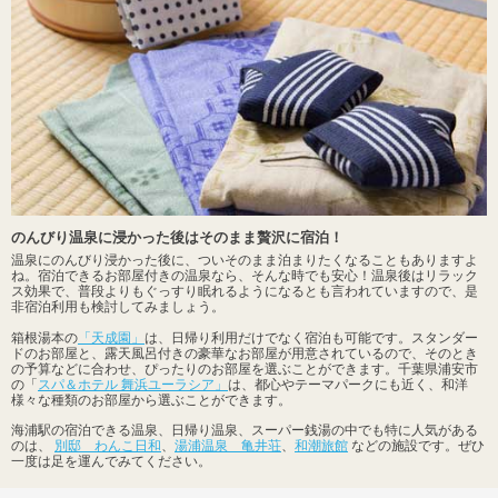
のんびり温泉に浸かった後はそのまま贅沢に宿泊！
温泉にのんびり浸かった後に、ついそのまま泊まりたくなることもありますよ
ね。宿泊できるお部屋付きの温泉なら、そんな時でも安心！温泉後はリラック
ス効果で、普段よりもぐっすり眠れるようになるとも言われていますので、是
非宿泊利用も検討してみましょう。
箱根湯本の
「天成園」
は、日帰り利用だけでなく宿泊も可能です。スタンダー
ドのお部屋と、露天風呂付きの豪華なお部屋が用意されているので、そのとき
の予算などに合わせ、ぴったりのお部屋を選ぶことができます。千葉県浦安市
の「
スパ＆ホテル 舞浜ユーラシア」
は、都心やテーマパークにも近く、和洋
様々な種類のお部屋から選ぶことができます。
海浦駅の宿泊できる温泉、日帰り温泉、スーパー銭湯の中でも特に人気がある
のは、
別邸 わんこ日和
、
湯浦温泉 亀井荘
、
和潮旅館
などの施設です。ぜひ
一度は足を運んでみてください。