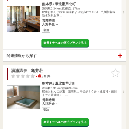
熊本県 / 葦北郡芦北町
海浦駅5.34km
湯浦駅1.17km
肥薩おれんじ鉄道 湯浦駅より徒歩にて10分、九州新幹線
新水俣駅お車…
営業時間
入浴料金 ～
宿泊
楽天トラベルの宿泊プランを見る
関連情報から探す
湯浦温泉 亀井荘
お気に入
りに追加
-点
/ 0 件
熊本県 / 葦北郡芦北町
海浦駅5.91km
湯浦駅625m
肥薩おれんじ鉄道 湯浦駅より徒歩１０分（送迎可・前日
までに要連絡） …
営業時間
入浴料金 ～
宿泊
楽天トラベルの宿泊プランを見る