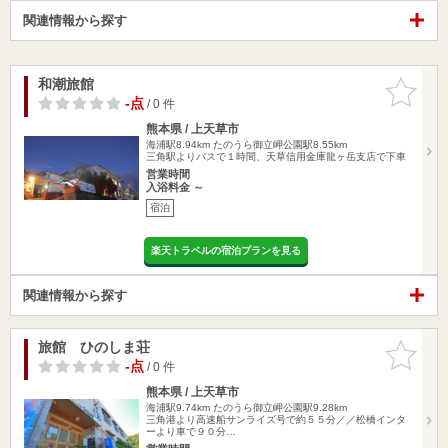
関連情報から探す
和潮旅館
お気に入
りに追加
-点
/ 0 件
熊本県 / 上天草市
海浦駅8.94km
たのうら御立岬公園駅8.55km
三角駅よりバスで１時間、天草信用金庫龍ヶ岳支店で下車
営業時間
入浴料金 ～
宿泊
楽天トラベルの宿泊プランを見る
関連情報から探す
旅館 ひのしま荘
お気に入
りに追加
-点
/ 0 件
熊本県 / 上天草市
海浦駅9.74km
たのうら御立岬公園駅9.28km
三角港より高速船サンライズ号で約５５分／／松橋インタ
ーより車で９０分…