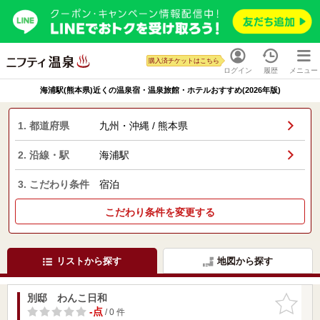
購入済チケットはこちら
ログイン
履歴
メニュー
海浦駅(熊本県)近くの温泉宿・温泉旅館・ホテルおすすめ(2026年版)
1. 都道府県
九州・沖縄 / 熊本県
2. 沿線・駅
海浦駅
3. こだわり条件
宿泊
こだわり条件を変更する
リストから探す
地図から探す
別邸 わんこ日和
お気に入
りに追加
-点
/ 0 件