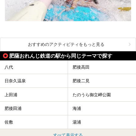
おすすめのアクティビティをもっと見る
肥薩おれんじ鉄道の駅から同じテーマで探す
八代
肥後高田
日奈久温泉
肥後二見
上田浦
たのうら御立岬公園
肥後田浦
海浦
佐敷
湯浦
すべて表示する