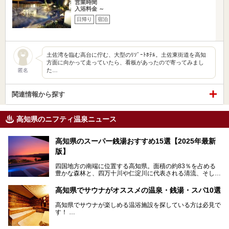
営業時間
入浴料金 ～
日帰り
宿泊
土佐湾を臨む高台に佇む、大型のﾘｿﾞｰﾄﾎﾃﾙ。土佐東街道を高知
方面に向かって走っていたら、看板があったので寄ってみまし
た…
匿名
関連情報から探す
高知県のニフティ温泉ニュース
高知県のスーパー銭湯おすすめ15選【2025年最新
版】
四国地方の南端に位置する高知県。面積の約83％を占める
豊かな森林と、四万十川や仁淀川に代表される清流、そして
青く輝く太平洋に面して約700㎞もの海岸線が続く、自然の
魅力がぎゅっと詰まった県です。
高知県でサウナがオススメの温泉・銭湯・スパ10選
高知県はまた、カツオのたたきをはじめとする海産物や清流
で育つ川魚、大皿にごちそうがどっさり盛られた皿鉢料理、
高知県でサウナが楽しめる温浴施設を探している方は必見で
柚子などの柑橘類、地酒といったグルメが充実していること
す！
でも知られます。ここでは、温泉とあわせて自然の景観やグ
この記事では、高知県内でおすすめするサウナを詳しく紹介
ルメも満喫できる、高知県でおすすめのスーパー銭湯をご紹
します。