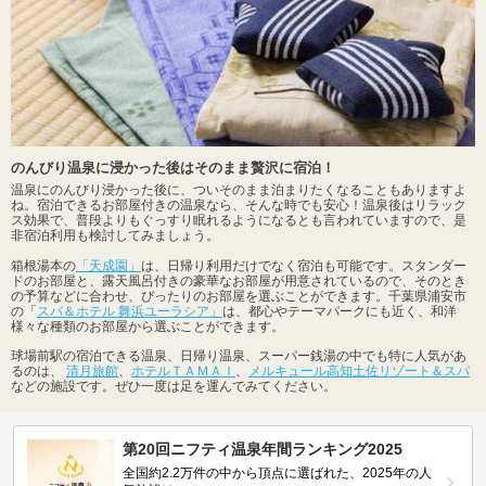
のんびり温泉に浸かった後はそのまま贅沢に宿泊！
温泉にのんびり浸かった後に、ついそのまま泊まりたくなることもありますよ
ね。宿泊できるお部屋付きの温泉なら、そんな時でも安心！温泉後はリラック
ス効果で、普段よりもぐっすり眠れるようになるとも言われていますので、是
非宿泊利用も検討してみましょう。
箱根湯本の
「天成園」
は、日帰り利用だけでなく宿泊も可能です。スタンダー
ドのお部屋と、露天風呂付きの豪華なお部屋が用意されているので、そのとき
の予算などに合わせ、ぴったりのお部屋を選ぶことができます。千葉県浦安市
の「
スパ＆ホテル 舞浜ユーラシア」
は、都心やテーマパークにも近く、和洋
様々な種類のお部屋から選ぶことができます。
球場前駅の宿泊できる温泉、日帰り温泉、スーパー銭湯の中でも特に人気があ
るのは、
清月旅館
、
ホテルＴＡＭＡＩ
、
メルキュール高知土佐リゾート＆スパ
などの施設です。ぜひ一度は足を運んでみてください。
第20回ニフティ温泉年間ランキング2025
全国約2.2万件の中から頂点に選ばれた、2025年の人