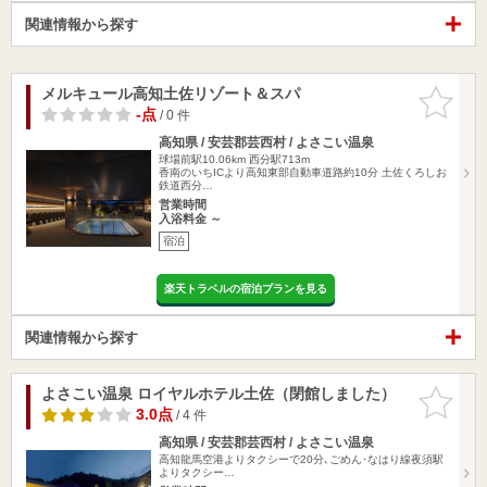
関連情報から探す
メルキュール高知土佐リゾート＆スパ
お気に入
りに追加
-点
/ 0 件
高知県 / 安芸郡芸西村 / よさこい温泉
球場前駅10.06km
西分駅713m
香南のいちICより高知東部自動車道路約10分 土佐くろしお
鉄道西分…
営業時間
入浴料金 ～
宿泊
楽天トラベルの宿泊プランを見る
関連情報から探す
よさこい温泉 ロイヤルホテル土佐（閉館しました）
お気に入
りに追加
3.0点
/ 4 件
高知県 / 安芸郡芸西村 / よさこい温泉
高知龍馬空港よりタクシーで20分､ごめん･なはり線夜須駅
よりタクシー…