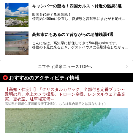
介します。
高知市内から、大自然に囲まれたサウナまで厳選してます。
キャンパーの聖地！四国カルスト付近の温泉3選
ぜひこれを読んで高知のサウナ探しの参考してくださいね！
四国を代表する避暑地！
標高約1400mに位置し、愛媛県と高知県にまたがる尾根沿
いに広がる「四国カルスト」。
夏はキャンパーでにぎわい、街明かりもほぼなく満点の星空
高知市にもあるの？昔ながらの老舗銭湯4選
が見れる場所。
そんな街から外れた景色のとってもいい場所なんですが、日
こんにちは、高知県に移住してきて5年目のaimiです。
帰り温泉（お風呂）がありません。
移住の下見に来るとき、ゲストハウスに長期滞在しながら観
中でもライターおすすめの３つの温泉をご紹介します。
光していたのですが。
そのときにお世話になったのが高知市内にある銭湯。
テントを張ってから温泉に向かうのもいいですが、場所取り
高知市というと、高知県の人口の半分が集まっているにぎや
などが問題なければ、温泉に入ってから向かうことをオスス
かなイメージがある方も多いかと思いますが、昔ながらの老
メします。
ニフティ温泉ニュースTOPへ
舗銭湯がけっこうな数あるのですよ。
なぜなら最寄り温泉でも車で４０分、山を降りていかねばな
りませんからね…！！
規模は小さいながら、元気に営業中なので観光がてら訪問し
おすすめのアクティビティ情報
てみてはいかがでしょう？
もしくは、翌日キャンプ帰りに立ち寄るのもおすすめです。
JR高知駅から近いものもあるので、公共交通オンリー派もO
Kですよ♪
【高知・仁淀川】「クリスタルカヤック」全部付き定番プラン～
それでは見ていきましょう。
透明の舟、水上カメラ撮影、ドローン空撮、レンタルウェア品充
それではチェックしてきましょう♪
実、更衣室、駐車場完備～
高知県吾川郡仁淀川町長者丁3459(こちらは集合場所とは異なります)