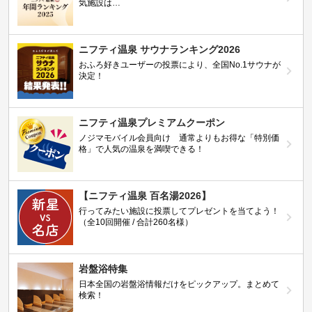
気施設は…
ニフティ温泉 サウナランキング2026
おふろ好きユーザーの投票により、全国No.1サウナが
決定！
ニフティ温泉プレミアムクーポン
ノジマモバイル会員向け 通常よりもお得な「特別価
格」で人気の温泉を満喫できる！
【ニフティ温泉 百名湯2026】
行ってみたい施設に投票してプレゼントを当てよう！
（全10回開催 / 合計260名様）
岩盤浴特集
日本全国の岩盤浴情報だけをピックアップ。まとめて
検索！