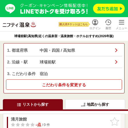
購入済チケットはこちら
ログイン
履歴
メニュー
球場前駅(高知県)近くの温泉宿・温泉旅館・ホテルおすすめ(2026年版)
1. 都道府県
中国・四国 / 高知県
2. 沿線・駅
球場前駅
3. こだわり条件
宿泊
こだわり条件を変更する
リストから探す
地図から探す
清月旅館
お気に入
りに追加
-点
/ 0 件