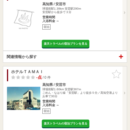
高知県 / 安芸市
球場前駅1.38km
安芸駅290m
安芸駅から徒歩で３分
営業時間
入浴料金 ～
宿泊
楽天トラベルの宿泊プランを見る
関連情報から探す
ホテルＴＡＭＡＩ
お気に入
りに追加
-点
/ 0 件
高知県 / 安芸市
球場前駅1.60km
安芸駅367m
ごめん・なはり線「安芸駅」より徒歩５分／高知空港より
お車で30分
営業時間
入浴料金 ～
宿泊
楽天トラベルの宿泊プランを見る