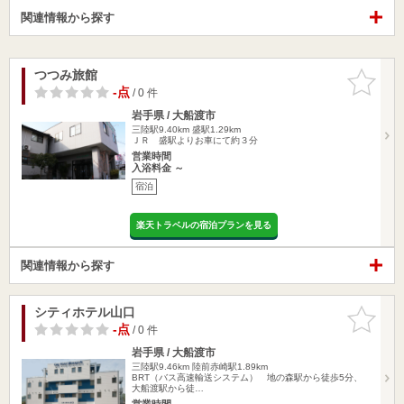
関連情報から探す
つつみ旅館
お気に入
りに追加
-点
/ 0 件
岩手県 / 大船渡市
三陸駅9.40km
盛駅1.29km
ＪＲ 盛駅よりお車にて約３分
営業時間
入浴料金 ～
宿泊
楽天トラベルの宿泊プランを見る
関連情報から探す
シティホテル山口
お気に入
りに追加
-点
/ 0 件
岩手県 / 大船渡市
三陸駅9.46km
陸前赤崎駅1.89km
BRT（バス高速輸送システム） 地の森駅から徒歩5分、
大船渡駅から徒…
営業時間