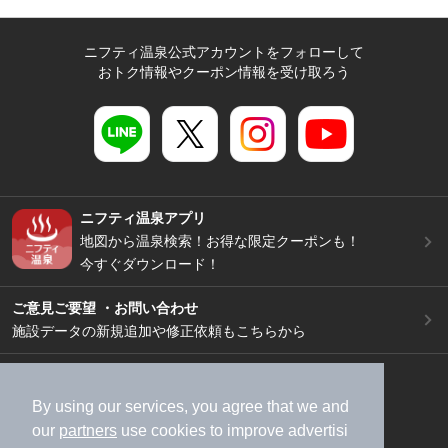
ニフティ温泉公式アカウントをフォローして
おトク情報やクーポン情報を受け取ろう
ニフティ温泉アプリ
地図から温泉検索！お得な限定クーポンも！
今すぐダウンロード！
ご意見ご要望 ・お問い合わせ
施設データの新規追加や修正依頼もこちらから
スマートフォン
/
PC
加盟店募集（資料請求）
広告出稿のご案内
By using our services, you agree that we and
our
partners
use cookies to improve advertisi
利用規約
ライフスタイルMEMBERS+規約