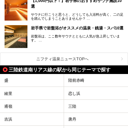
【1,000円以下！】岩手県のおすすめサウナ施設10
大自然に囲まれた岩手県には、温泉が多く湧き出していま
選
す。今回は、岩手県でおすすめのスーパー銭湯をご紹介しま
す。
サウナに行こうと思うと、どうしても入浴料が高く、二の足
を踏んでしまうことありませんか？
そこで値段を抑えた格安でお風呂とサウナを満喫できる充実
岩手県で岩盤浴がオススメの温泉・銭湯・スパ10選
の施設を紹介します！
岩盤浴は、ここ数年サウナとともに人気が急上昇していま
サクッと、月何回もサウナを楽しみたい人にとってはピッタ
す。
リの場所ばかりなんですよ。
美容のほか、身体の疲れを取ったり心地よさを感じられたり
など、おすすめできるポイントばかりです。
この記事では岩手県にある1,000円以下のおすすめサウナ施
今回は、岩手県でおすすめの温泉、銭湯、スパにある岩盤浴
設を紹介していきます。
を紹介します！
ニフティ温泉ニュースTOPへ
温度も低めなので、暑いのが苦手な人でも大満足な施設です
よ。
三陸鉄道南リアス線の駅から同じテーマで探す
盛
陸前赤崎
綾里
恋し浜
甫嶺
三陸
吉浜
唐丹