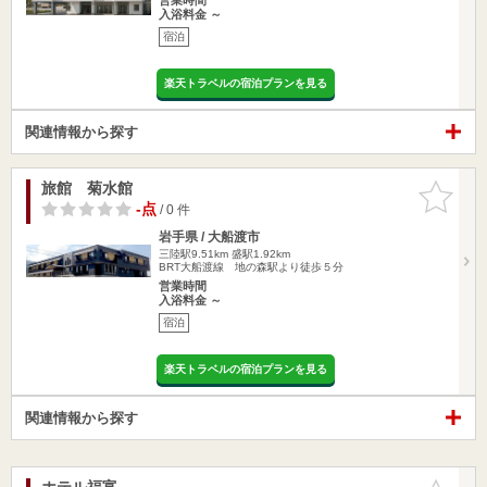
入浴料金 ～
宿泊
楽天トラベルの宿泊プランを見る
関連情報から探す
旅館 菊水館
お気に入
りに追加
-点
/ 0 件
岩手県 / 大船渡市
三陸駅9.51km
盛駅1.92km
BRT大船渡線 地の森駅より徒歩５分
営業時間
入浴料金 ～
宿泊
楽天トラベルの宿泊プランを見る
関連情報から探す
ホテル福富
お気に入