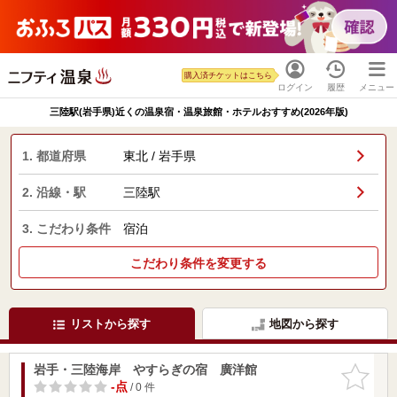
購入済チケットはこちら
ログイン
履歴
メニュー
三陸駅(岩手県)近くの温泉宿・温泉旅館・ホテルおすすめ(2026年版)
1. 都道府県
東北 / 岩手県
2. 沿線・駅
三陸駅
3. こだわり条件
宿泊
こだわり条件を変更する
リストから探す
地図から探す
岩手・三陸海岸 やすらぎの宿 廣洋館
お気に入
りに追加
-点
/ 0 件