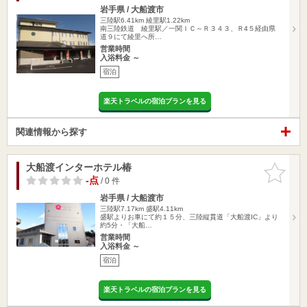
岩手県 / 大船渡市
三陸駅6.41km
綾里駅1.22km
南三陸鉄道 綾里駅／一関ＩＣ～Ｒ３４３、Ｒ4５経由県
道９にて綾里へ所…
営業時間
入浴料金 ～
宿泊
楽天トラベルの宿泊プランを見る
関連情報から探す
大船渡インターホテル椿
お気に入
りに追加
-点
/ 0 件
岩手県 / 大船渡市
三陸駅7.17km
盛駅4.11km
盛駅よりお車にて約１５分、三陸縦貫道「大船渡IC」より
約5分・「大船…
営業時間
入浴料金 ～
宿泊
楽天トラベルの宿泊プランを見る