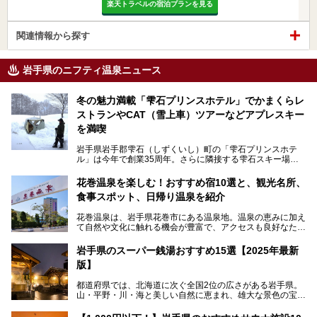
楽天トラベルの宿泊プランを見る
関連情報から探す
岩手県のニフティ温泉ニュース
冬の魅力満載「雫石プリンスホテル」でかまくらレ
ストランやCAT（雪上車）ツアーなどアプレスキー
を満喫
岩手県岩手郡雫石（しずくいし）町の「雫石プリンスホテ
ル」は今年で創業35周年。さらに隣接する雫石スキー場は
創業45周年。この冬はアプレスキー（フランス語で"スキー
の後"）の充実をはかり、テーマをSNOW（雪）＋NOVA
花巻温泉を楽しむ！おすすめ宿10選と、観光名所、
（新星）で「SNØVA（スノーヴァ）」としました！
食事スポット、日帰り温泉を紹介
スキーやスノボはもちろんのこと、スキーをしない人でも満
花巻温泉は、岩手県花巻市にある温泉地。温泉の恵みに加え
喫できるパウダースノーの雫石。というわけで、「雫石プリ
て自然や文化に触れる機会が豊富で、アクセスも良好なた
ンスホテル」にお出かけして楽しめるアクティビティや温泉
め、遠くに住んでいる方でも気軽に足を運べます。
をたっぷりレポートしちゃいます。
岩手県のスーパー銭湯おすすめ15選【2025年最新
この記事では、花巻温泉の魅力、おすすめの宿・注目すべき
───
版】
観光スポット・味わい深い食事処・気軽に立ち寄れる日帰り
提供元：株式会社西武・プリンスホテルズワールドワイド
温泉を順に紹介します。
【PR】
都道府県では、北海道に次ぐ全国2位の広さがある岩手県。
この記事は雫石プリンスホテルのPR記事です。
山・平野・川・海と美しい自然に恵まれ、雄大な景色の宝庫
花巻温泉での日常を忘れられる特別な体験を通じて、いつも
と言えます。山の幸・海の幸も豊富で、盛岡冷麺や前沢牛、
と違う思い出深い温泉旅行を満喫しましょう。
三陸の魚介類などの岩手グルメは全国に知られていますね。