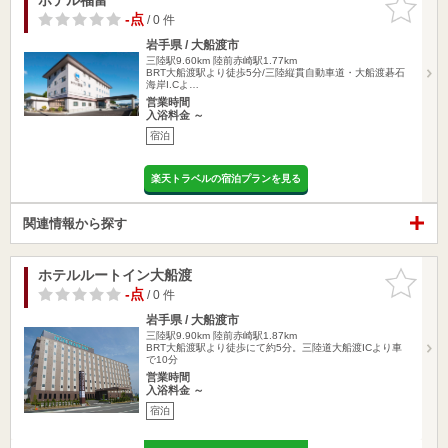
りに追加
-点
/ 0 件
岩手県 / 大船渡市
三陸駅9.60km
陸前赤崎駅1.77km
BRT大船渡駅より徒歩5分/三陸縦貫自動車道・大船渡碁石
海岸I.Cよ…
営業時間
入浴料金 ～
宿泊
楽天トラベルの宿泊プランを見る
関連情報から探す
ホテルルートイン大船渡
お気に入
りに追加
-点
/ 0 件
岩手県 / 大船渡市
三陸駅9.90km
陸前赤崎駅1.87km
BRT大船渡駅より徒歩にて約5分。三陸道大船渡ICより車
で10分
営業時間
入浴料金 ～
宿泊