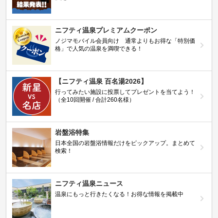
ニフティ温泉プレミアムクーポン
ノジマモバイル会員向け 通常よりもお得な「特別価
格」で人気の温泉を満喫できる！
【ニフティ温泉 百名湯2026】
行ってみたい施設に投票してプレゼントを当てよう！
（全10回開催 / 合計260名様）
岩盤浴特集
日本全国の岩盤浴情報だけをピックアップ。まとめて
検索！
ニフティ温泉ニュース
温泉にもっと行きたくなる！お得な情報を掲載中