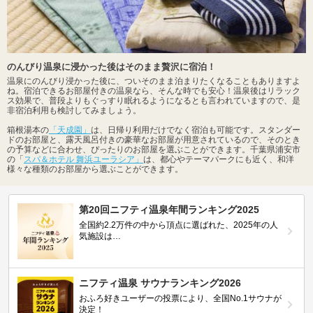
のんびり温泉に浸かった後はそのまま贅沢に宿泊！
温泉にのんびり浸かった後に、ついそのまま泊まりたくなることもありますよ
ね。宿泊できるお部屋付きの温泉なら、そんな時でも安心！温泉後はリラック
ス効果で、普段よりもぐっすり眠れるようになるとも言われていますので、是
非宿泊利用も検討してみましょう。
箱根湯本の
「天成園」
は、日帰り利用だけでなく宿泊も可能です。スタンダー
ドのお部屋と、露天風呂付きの豪華なお部屋が用意されているので、そのとき
の予算などに合わせ、ぴったりのお部屋を選ぶことができます。千葉県浦安市
の「
スパ＆ホテル 舞浜ユーラシア」
は、都心やテーマパークにも近く、和洋
様々な種類のお部屋から選ぶことができます。
第20回ニフティ温泉年間ランキング2025
全国約2.2万件の中から頂点に選ばれた、2025年の人
気施設は…
ニフティ温泉 サウナランキング2026
おふろ好きユーザーの投票により、全国No.1サウナが
決定！