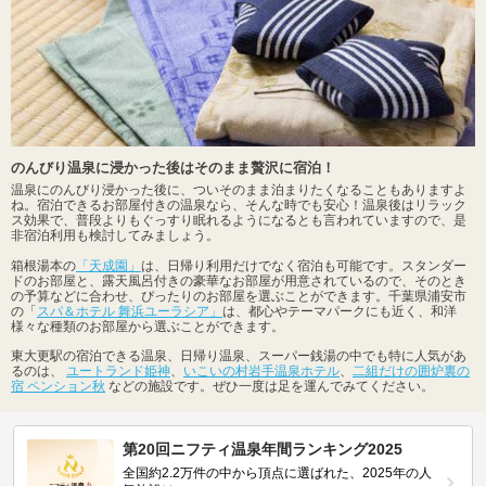
のんびり温泉に浸かった後はそのまま贅沢に宿泊！
温泉にのんびり浸かった後に、ついそのまま泊まりたくなることもありますよ
ね。宿泊できるお部屋付きの温泉なら、そんな時でも安心！温泉後はリラック
ス効果で、普段よりもぐっすり眠れるようになるとも言われていますので、是
非宿泊利用も検討してみましょう。
箱根湯本の
「天成園」
は、日帰り利用だけでなく宿泊も可能です。スタンダー
ドのお部屋と、露天風呂付きの豪華なお部屋が用意されているので、そのとき
の予算などに合わせ、ぴったりのお部屋を選ぶことができます。千葉県浦安市
の「
スパ＆ホテル 舞浜ユーラシア」
は、都心やテーマパークにも近く、和洋
様々な種類のお部屋から選ぶことができます。
東大更駅の宿泊できる温泉、日帰り温泉、スーパー銭湯の中でも特に人気があ
るのは、
ユートランド姫神
、
いこいの村岩手温泉ホテル
、
二組だけの囲炉裏の
宿 ペンション秋
などの施設です。ぜひ一度は足を運んでみてください。
第20回ニフティ温泉年間ランキング2025
全国約2.2万件の中から頂点に選ばれた、2025年の人