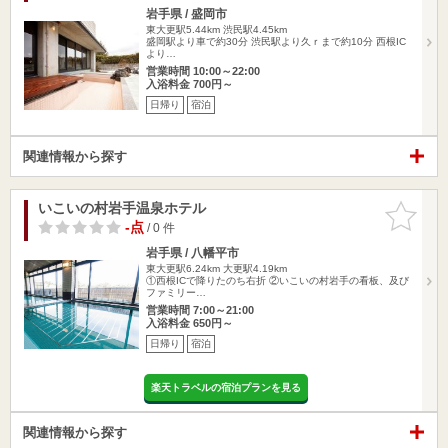
岩手県 / 盛岡市
東大更駅5.44km
渋民駅4.45km
盛岡駅より車で約30分 渋民駅より久ｒまで約10分 西根IC
より…
営業時間 10:00～22:00
入浴料金 700円～
日帰り
宿泊
関連情報から探す
いこいの村岩手温泉ホテル
お気に入
りに追加
-点
/ 0 件
岩手県 / 八幡平市
東大更駅6.24km
大更駅4.19km
①西根ICで降りたのち右折 ②いこいの村岩手の看板、及び
ファミリー…
営業時間 7:00～21:00
入浴料金 650円～
日帰り
宿泊
楽天トラベルの宿泊プランを見る
関連情報から探す