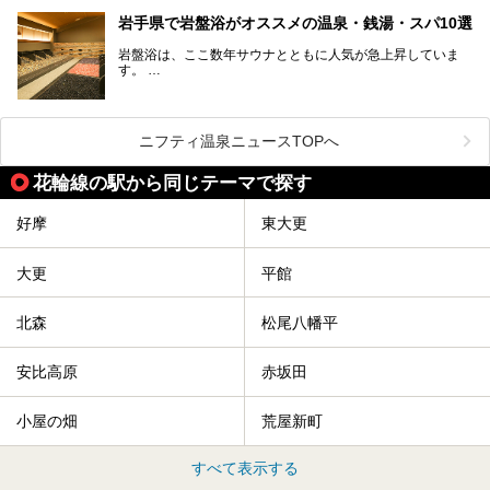
そこで値段を抑えた格安でお風呂とサウナを満喫できる充実
岩手県で岩盤浴がオススメの温泉・銭湯・スパ10選
の施設を紹介します！
岩盤浴は、ここ数年サウナとともに人気が急上昇していま
サクッと、月何回もサウナを楽しみたい人にとってはピッタ
す。
リの場所ばかりなんですよ。
美容のほか、身体の疲れを取ったり心地よさを感じられたり
など、おすすめできるポイントばかりです。
この記事では岩手県にある1,000円以下のおすすめサウナ施
今回は、岩手県でおすすめの温泉、銭湯、スパにある岩盤浴
設を紹介していきます。
を紹介します！
ニフティ温泉ニュースTOPへ
温度も低めなので、暑いのが苦手な人でも大満足な施設です
よ。
花輪線の駅から同じテーマで探す
好摩
東大更
大更
平館
北森
松尾八幡平
安比高原
赤坂田
小屋の畑
荒屋新町
すべて表示する