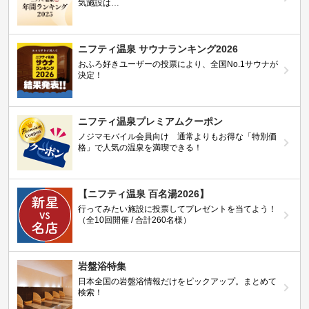
気施設は…
ニフティ温泉 サウナランキング2026
おふろ好きユーザーの投票により、全国No.1サウナが
決定！
ニフティ温泉プレミアムクーポン
ノジマモバイル会員向け 通常よりもお得な「特別価
格」で人気の温泉を満喫できる！
【ニフティ温泉 百名湯2026】
行ってみたい施設に投票してプレゼントを当てよう！
（全10回開催 / 合計260名様）
岩盤浴特集
日本全国の岩盤浴情報だけをピックアップ。まとめて
検索！