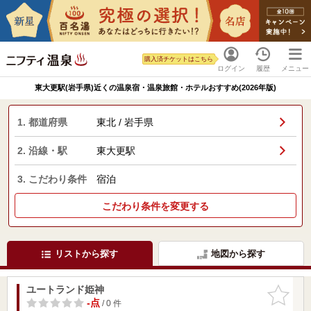
購入済チケットはこちら
ログイン
履歴
メニュー
東大更駅(岩手県)近くの温泉宿・温泉旅館・ホテルおすすめ(2026年版)
1. 都道府県
東北 / 岩手県
2. 沿線・駅
東大更駅
3. こだわり条件
宿泊
こだわり条件を変更する
リストから探す
地図から探す
ユートランド姫神
お気に入
りに追加
-点
/ 0 件