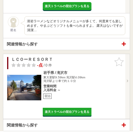
楽天トラベルの宿泊プランを見る
溶岩ラーメンなどオリジナルメニューが多くて、何度来ても楽し
めます。やまぶどうソフトも食べられますよ。 露天はないですが
清潔…
匿名
関連情報から探す
ＬＣＯーＲＥＳＯＲＴ
お気に入
りに追加
-点
/ 0 件
岩手県 / 滝沢市
東大更駅9.59km
滝沢駅4.09km
滝沢駅より車で約１０分
営業時間
入浴料金 ～
宿泊
楽天トラベルの宿泊プランを見る
関連情報から探す