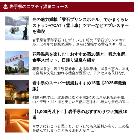
岩手県のニフティ温泉ニュース
冬の魅力満載「雫石プリンスホテル」でかまくらレ
ストランやCAT（雪上車）ツアーなどアプレスキー
を満喫
岩手県岩手郡雫石（しずくいし）町の「雫石プリンスホテ
ル」は今年で創業35周年。さらに隣接する雫石スキー場は
創業45周年。この冬はアプレスキー（フランス語で"スキー
の後"）の充実をはかり、テーマをSNOW（雪）＋NOVA
花巻温泉を楽しむ！おすすめ宿10選と、観光名所、
（新星）で「SNØVA（スノーヴァ）」としました！
食事スポット、日帰り温泉を紹介
スキーやスノボはもちろんのこと、スキーをしない人でも満
花巻温泉は、岩手県花巻市にある温泉地。温泉の恵みに加え
喫できるパウダースノーの雫石。というわけで、「雫石プリ
て自然や文化に触れる機会が豊富で、アクセスも良好なた
ンスホテル」にお出かけして楽しめるアクティビティや温泉
め、遠くに住んでいる方でも気軽に足を運べます。
をたっぷりレポートしちゃいます。
岩手県のスーパー銭湯おすすめ15選【2025年最新
この記事では、花巻温泉の魅力、おすすめの宿・注目すべき
───
版】
観光スポット・味わい深い食事処・気軽に立ち寄れる日帰り
提供元：株式会社西武・プリンスホテルズワールドワイド
温泉を順に紹介します。
【PR】
都道府県では、北海道に次ぐ全国2位の広さがある岩手県。
この記事は雫石プリンスホテルのPR記事です。
山・平野・川・海と美しい自然に恵まれ、雄大な景色の宝庫
花巻温泉での日常を忘れられる特別な体験を通じて、いつも
と言えます。山の幸・海の幸も豊富で、盛岡冷麺や前沢牛、
と違う思い出深い温泉旅行を満喫しましょう。
三陸の魚介類などの岩手グルメは全国に知られていますね。
【1,000円以下！】岩手県のおすすめサウナ施設10
大自然に囲まれた岩手県には、温泉が多く湧き出していま
選
す。今回は、岩手県でおすすめのスーパー銭湯をご紹介しま
す。
サウナに行こうと思うと、どうしても入浴料が高く、二の足
を踏んでしまうことありませんか？