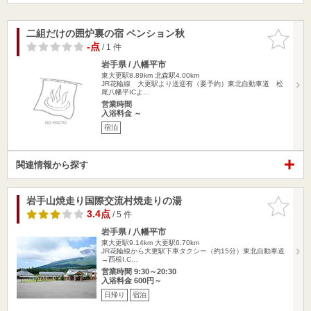
二組だけの囲炉裏の宿 ペンション秋
お気に入
りに追加
-点
/ 1 件
岩手県 / 八幡平市
東大更駅8.89km
北森駅4.00km
JR花輪線 大更駅より送迎有（要予約）東北自動車道 松
尾八幡平ICよ…
営業時間
入浴料金 ～
宿泊
関連情報から探す
岩手山焼走り国際交流村焼走りの湯
お気に入
りに追加
3.4点
/ 5 件
岩手県 / 八幡平市
東大更駅9.14km
大更駅6.70km
JR花輪線から大更駅下車タクシー（約15分）東北自動車道
→西根I.C…
営業時間 9:30～20:30
入浴料金 600円～
日帰り
宿泊