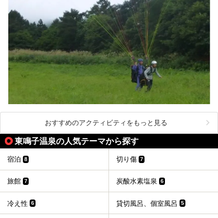
おすすめのアクティビティをもっと見る
東鳴子温泉の人気テーマから探す
宿泊
切り傷
8
7
旅館
炭酸水素塩泉
7
6
冷え性
貸切風呂、個室風呂
6
5