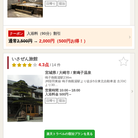
日帰り
宿泊
入浴料（90分）割引
クーポン
通常
2,500円
→
2,000円（500円お得！）
いさぜん旅館
お気に入
りに追加
4.3点
/ 14 件
宮城県 / 大崎市 / 東鳴子温泉
鳴子御殿湯駅236m
JR陸羽東線 鳴子御殿湯駅より徒歩5分東北自動車道 古川IC
より30…
営業時間 10:00～18:00
入浴料金 500円～
日帰り
宿泊
楽天トラベルの宿泊プランを見る