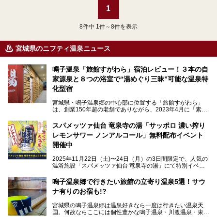
1
8
件中 1件～8件を表示
宮城県のニフティ温泉ニュース
鳴子温泉「旅館すがわら」宿泊レビュー！３本の自
家源泉と８つの浴室で“湯めぐり三昧”可能な温泉特
化型宿
宮城県・鳴子温泉郷の中心部に位置する「旅館すがわら」
は、創業150年超の老舗でありながら、2023年4月に「素泊
まり専門の宿」としてリニューアルオープン。同時に温泉熱
を利用したサウナも新設され、温泉ファン・サウナ―双方に
スパメッツァ仙台 竜泉寺の湯「サッポロ 濃い搾り
注目のスポットです。
レモンサワー ノンアルコール」無料配布イベント
開催中
特筆すべきは、館内で完結する圧倒的な「湯めぐり」のバリ
2025年11月22日（土)〜24日（月）の3日間限定で、人気の
エーション。“温泉のデパート”・“東の横綱”と称される鳴子
温浴施設「スパメッツァ仙台 竜泉寺の湯」にて特別イベン
温泉郷の中でも、3本の異なる自家源泉を使い分けるその実
トを開催！居酒屋の手搾りサワーのような本格感が味わえる
力は折り紙付き。実際に宿泊した筆者が、“温泉”を中心にそ
「サッポロ 濃い搾りレモンサワー ノンアルコール」を無料
鳴子温泉郷で行きたい旅館の立寄り温泉5選！サウ
の全貌を詳細レビューします！
配布します。さらにSNS投稿で「サッポロ 濃い搾りグレフ
ナ有りのお宿も!?
ルサワー ノンアルコール」もプレゼント。湯上がりにぴっ
たりの一杯をぜひお楽しみください。
宮城県の鳴子温泉郷は温泉好きなら一度は行きたい温泉天
国。何故ならここには個性豊かな鳴子温泉・川渡温泉・東鳴