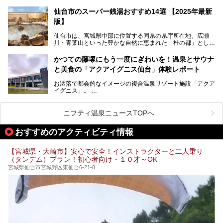
子温泉・中山平温泉・鬼首温泉という5つの温泉地があり、
硫黄泉、塩化物泉、硫酸塩泉、炭酸水素塩泉などと多様な泉
仙台市のスーパー銭湯おすすめ14選 【2025年最新
質がそろっているからです。
版】
ー
また共同浴場（日帰り温泉）だけでなく、嬉しいことに多く
仙台市は、宮城県中部に位置する同県の県庁所在地。広瀬
の旅館・ホテルも立ち寄り入浴に門戸を開いてくれていま
提供元：サッポロビール【PR】
川・青葉山といった豊かな自然に恵まれた「杜の都」として
す。
知られ、戦国武将・伊達政宗のお膝元として歴史ファンにも
この記事はサッポロビールのPRイベント告知記事です。
人気です。新幹線を使えば都心から1時間30分とアクセスも
今回はそんな旅館の中から、おすすめしたい5ヶ所の温泉を
かつての藤塚にもう一度にぎわいを！温泉とサウナ
よく、気軽に訪れやすい地方都市の1つです。
セレクトしてみました。うち3ヶ所はサウナも楽しめます。
と美食の「アクアイグニス仙台」体験レポート
今回は、仙台市内のおすすめスーパー銭湯をご紹介します。
お洒落で都会的なイメージの複合温泉リゾート施設「アクア
仙台牛タンなどを堪能するグルメ旅や、スポーツ観戦の遠征
イグニス」。
時などに利用しやすい温浴施設がたくさんありますよ。
関西空港や吉川美南（埼玉県）に続いて仙台市若林区に202
2年4月にオープンした「アクアイグニス仙台」は、日帰り
ニフティ温泉ニュースTOPへ
温泉の「藤塚の湯」、マルシェ リアン、和食「笠庵」、イ
タリアン「グリーチネ」、ベーカリー「マリアージュ ドゥ
おすすめのアクティビティ情報
ファリーヌ」、スイーツの「コンフィチュール アッシュ」
と「ル ショコラ ドゥ アッシュ」、そしてカフェ「猿田彦珈
琲」と話題のお店が勢ぞろい！
【宮城県・大崎市】安心で安全！インストラクターと二人乗り
（タンデム）プラン！初心者向け・１０才～OK
この「アクアイグニス仙台」の魅力を探りにお出かけしてき
ました。
宮城県仙台市宮城野区東仙台6-21-8