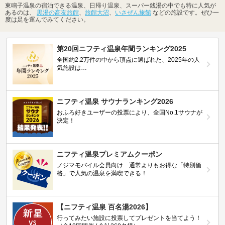
東鳴子温泉の宿泊できる温泉、日帰り温泉、スーパー銭湯の中でも特に人気が
あるのは、
黒湯の高友旅館
、
旅館大沼
、
いさぜん旅館
などの施設です。ぜひ一
度は足を運んでみてください。
第20回ニフティ温泉年間ランキング2025
全国約2.2万件の中から頂点に選ばれた、2025年の人
気施設は…
ニフティ温泉 サウナランキング2026
おふろ好きユーザーの投票により、全国No.1サウナが
決定！
ニフティ温泉プレミアムクーポン
ノジマモバイル会員向け 通常よりもお得な「特別価
格」で人気の温泉を満喫できる！
【ニフティ温泉 百名湯2026】
行ってみたい施設に投票してプレゼントを当てよう！