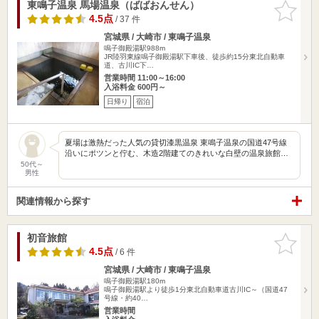
東鳴子温泉 馬場温泉（ばばおんせん）
お気に入
りに追加
4.5点
/ 37 件
宮城県 / 大崎市 / 東鳴子温泉
鳴子御殿湯駅988m
JR陸羽東線鳴子御殿湯駅下車後、徒歩約15分東北自動車
道、古川IC下…
営業時間 11:00～16:00
入浴料金 600円～
日帰り
宿泊
夏場は激熱だった人気の貸切漆黒温泉 東鳴子温泉の国道47号線
沿いにポツンと佇む、木造2階建てのきれいな白壁の温泉旅館…
50代～
男性
関連情報から探す
初音旅館
お気に入
りに追加
4.5点
/ 6 件
宮城県 / 大崎市 / 東鳴子温泉
鳴子御殿湯駅180m
鳴子御殿湯駅より徒歩1分東北自動車道古川IC～（国道47
号線・約40…
営業時間