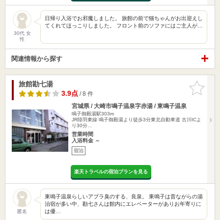
日帰り入浴でお邪魔しました。 旅館の前で猫ちゃんがお出迎えし
てくれてほっこりしました。 フロント前のソファにはご主人が…
30代 女
性
関連情報から探す
旅館勘七湯
お気に入
りに追加
3.9点
/ 8 件
宮城県 / 大崎市鳴子温泉字赤湯 / 東鳴子温泉
鳴子御殿湯駅303m
JR陸羽東線 鳴子御殿湯より徒歩3分東北自動車道 古川ICよ
り30分…
営業時間
入浴料金 ～
宿泊
楽天トラベルの宿泊プランを見る
東鳴子温泉らしいアブラ臭のする、良泉。 東鳴子は昔ながらの湯
治宿が多い中、勘七さんは館内にエレベーターがありお年寄りに
は優…
匿名