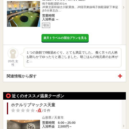
鳴子御殿湯駅401m
JR東北新幹線古川駅乗換、JR陸羽東線鳴子御殿湯駅下車徒
歩5分東北自…
営業時間
入浴料金 ～
宿泊
楽天トラベルの宿泊プランを見る
１つの旅館で8種湯めぐり。とても満足でした。 働く方々の人柄
も朗らかでゆったりと過ごしました。朝ごはんの地元産のお米が
と…
20代 女
性
関連情報から探す
近くのオススメ温泉クーポン
ホテルリブマックス天童
-点
/ 0 件
山形県 / 天童市
営業時間 6:00～25:00
入浴料金 2,500円～