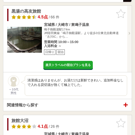
黒湯の高友旅館
お気に入
りに追加
4.5点
/ 66 件
宮城県 / 大崎市 / 東鳴子温泉
鳴子御殿湯駅174m
JR陸羽東線「鳴子御殿湯駅」より徒歩3分東北自動車道
「古川IC」から…
営業時間 10:00～15:00
入浴料金 ～
日帰り
宿泊
楽天トラベルの宿泊プランを見る
清潔感はありませんが、お湯だけは新鮮できれい。追加料金なし
で入れる貸切湯が熱くて極上でした。
～10代
男性
関連情報から探す
旅館大沼
お気に入
りに追加
4.1点
/ 26 件
宮城県 / 大崎市 / 東鳴子温泉