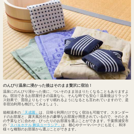
のんびり温泉に浸かった後はそのまま贅沢に宿泊！
温泉にのんびり浸かった後に、ついそのまま泊まりたくなることもありますよ
ね。宿泊できるお部屋付きの温泉なら、そんな時でも安心！温泉後はリラック
ス効果で、普段よりもぐっすり眠れるようになるとも言われていますので、是
非宿泊利用も検討してみましょう。
箱根湯本の
「天成園」
は、日帰り利用だけでなく宿泊も可能です。スタンダー
ドのお部屋と、露天風呂付きの豪華なお部屋が用意されているので、そのとき
の予算などに合わせ、ぴったりのお部屋を選ぶことができます。千葉県浦安市
の「
スパ＆ホテル 舞浜ユーラシア」
は、都心やテーマパークにも近く、和洋
様々な種類のお部屋から選ぶことができます。