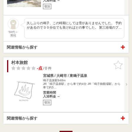
入浴料金 ～
宿泊
久しぶりの鳴子、この時期にしては雪がありませんでした。 予約
があるので３０分位でも良ければとの事でした。 第三浴場のプ…
50代～
男性
関連情報から探す
村本旅館
お気に入
りに追加
-点
/ 0 件
宮城県 / 大崎市 / 東鳴子温泉
鳴子温泉駅648m
JR「鳴子温泉駅」から車で約4分 JR「鳴子御殿場駅」から
車で約5…
営業時間
入浴料金 ～
宿泊
関連情報から探す