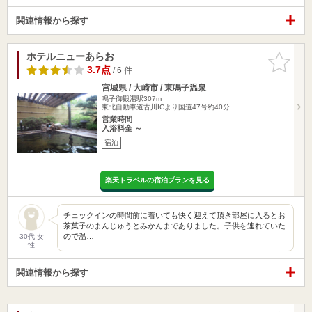
関連情報から探す
ホテルニューあらお
お気に入
りに追加
3.7点
/ 6 件
宮城県 / 大崎市 / 東鳴子温泉
鳴子御殿湯駅307m
東北自動車道古川ICより国道47号約40分
営業時間
入浴料金 ～
宿泊
楽天トラベルの宿泊プランを見る
チェックインの時間前に着いても快く迎えて頂き部屋に入るとお
茶菓子のまんじゅうとみかんまでありました。子供を連れていた
ので温…
30代 女
性
関連情報から探す