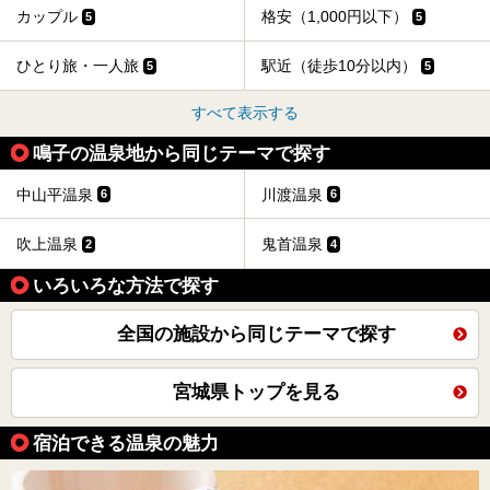
カップル
格安（1,000円以下）
5
5
ひとり旅・一人旅
駅近（徒歩10分以内）
5
5
すべて表示する
鳴子の温泉地から同じテーマで探す
中山平温泉
川渡温泉
6
6
吹上温泉
鬼首温泉
2
4
いろいろな方法で探す
全国の施設から同じテーマで探す
宮城県トップを見る
宿泊できる温泉の魅力