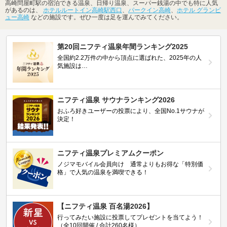
高崎問屋町駅の宿泊できる温泉、日帰り温泉、スーパー銭湯の中でも特に人気
があるのは、
ホテルルートイン高崎駅西口
、
パークイン高崎
、
ホテル グランビ
ュー高崎
などの施設です。ぜひ一度は足を運んでみてください。
第20回ニフティ温泉年間ランキング2025
全国約2.2万件の中から頂点に選ばれた、2025年の人
気施設は…
ニフティ温泉 サウナランキング2026
おふろ好きユーザーの投票により、全国No.1サウナが
決定！
ニフティ温泉プレミアムクーポン
ノジマモバイル会員向け 通常よりもお得な「特別価
格」で人気の温泉を満喫できる！
【ニフティ温泉 百名湯2026】
行ってみたい施設に投票してプレゼントを当てよう！
（全10回開催 / 合計260名様）