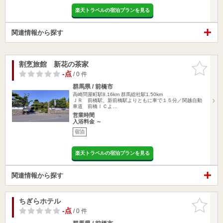
楽天トラベルの宿泊プランを見る
関連情報から探す
割烹旅館 新花の茶家
お気に入
りに追加
-点
/ 0 件
群馬県 / 前橋市
高崎問屋町駅8.16km
群馬総社駅1.50km
ＪＲ 前橋駅、新前橋駅よりともに車で１５分／関越自動
車道 前橋ＩＣよ…
営業時間
入浴料金 ～
宿泊
楽天トラベルの宿泊プランを見る
関連情報から探す
ちぎらホテル
お気に入
りに追加
-点
/ 0 件