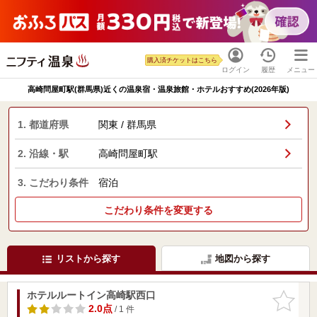
購入済チケットはこちら
ログイン
履歴
メニュー
高崎問屋町駅(群馬県)近くの温泉宿・温泉旅館・ホテルおすすめ(2026年版)
1. 都道府県
関東 / 群馬県
2. 沿線・駅
高崎問屋町駅
3. こだわり条件
宿泊
こだわり条件を変更する
リストから探す
地図から探す
ホテルルートイン高崎駅西口
お気に入
りに追加
2.0点
/ 1 件