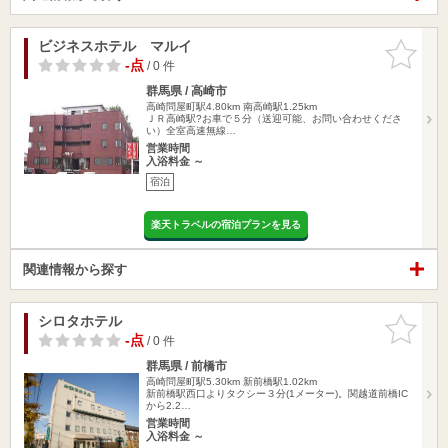
ビジネスホテル マルイ
お気に入
りに追加
-点
/ 0 件
群馬県 / 高崎市
高崎問屋町駅4.80km
南高崎駅1.25km
ＪＲ高崎駅?お車で５分（送迎可能、お問い合わせくださ
い）全室高速無線…
営業時間
入浴料金 ～
宿泊
楽天トラベルの宿泊プランを見る
関連情報から探す
シロタホテル
お気に入
りに追加
-点
/ 0 件
群馬県 / 前橋市
高崎問屋町駅5.30km
新前橋駅1.02km
新前橋駅西口よりタクシー３分(1メーター)。関越道前橋IC
から2.2…
営業時間
入浴料金 ～