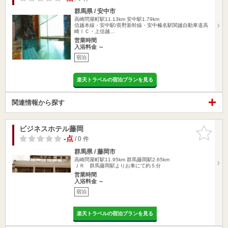
群馬県 / 安中市
高崎問屋町駅11.13km
安中駅1.79km
信越本線・安中駅/長野新幹線・安中榛名駅関越自動車道高
崎ＩＣ・上信越…
営業時間
入浴料金 ～
宿泊
楽天トラベルの宿泊プランを見る
関連情報から探す
ビジネスホテル藤岡
お気に入
りに追加
-点
/ 0 件
群馬県 / 藤岡市
高崎問屋町駅11.95km
群馬藤岡駅2.65km
ＪＲ 群馬藤岡駅よりお車にて約５分
営業時間
入浴料金 ～
宿泊
楽天トラベルの宿泊プランを見る