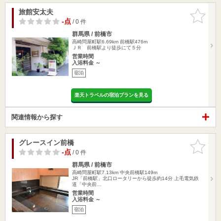
旅館安太夫
お気に入
りに追加
-点
/ 0 件
群馬県 / 前橋市
高崎問屋町駅6.69km
前橋駅476m
ＪＲ 前橋駅より徒歩にて５分
営業時間
入浴料金 ～
宿泊
楽天トラベルの宿泊プランを見る
関連情報から探す
グレースイン前橋
お気に入
りに追加
-点
/ 0 件
群馬県 / 前橋市
高崎問屋町駅7.13km
中央前橋駅149m
JR「前橋駅」北口ロータリーから徒歩約14分 上毛電気鉄
道「中央前…
営業時間
入浴料金 ～
宿泊