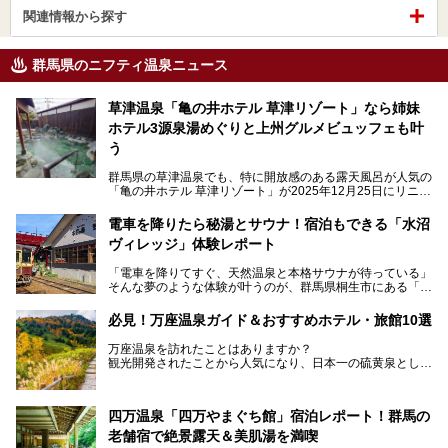
関連情報から探す
群馬県のニフティ温泉ニュース
草津温泉「亀の井ホテル 草津リゾート」なら姉妹
ホテル3源泉湯めぐりと上州グルメビュッフェも叶
う
群馬県の草津温泉でも、特に開放感のある露天風呂が人気の
「亀の井ホテル 草津リゾート」が2025年12月25日にリニュ
ーアルオープンしました。
ロビーや客室が綺麗になって、上州グルメにこだわったビュ
電車を降りたら秘湯とサウナ！宿泊もできる「水沼
ッフェも人気！アクセスはシャトルバスで楽々、さらに草津
ヴィレッジ」体験レポート
温泉にある姉妹ホテルの「草津温泉 大東舘」「亀の井ホテ
ル 草津湯畑」の湯めぐりまで楽しめます。
「電車を降りてすぐ、天然温泉と本格サウナが待っている」
そんな夢のような体験が叶うのが、群馬県桐生市にある「駅
今回はそんな「亀の井ホテル 草津リゾート」を徹底レポー
の天然温泉&サウナの森 水沼ヴィレッジ」です。
ト！
日帰り温泉の「水沼の湯」と宿泊もできる「サウナの森」、
必見！万座温泉ガイド＆おすすめホテル・旅館10選
２つのエリアがあります。
───
提供元：アイコニア・ホスピタリティ株式会社【PR】
万座温泉を訪れたことはありますか？
今回は、その中でも特にユニークな駅直結の「水沼の湯」の
この記事は亀の井ホテル 草津リゾートのPR記事です。
観光開発されたことから人気になり、日本一の硫黄泉として
魅力に焦点を当て、温泉好き、サウナー、そして電車旅好き
も有名な温泉地です。
も必見の、心と体がリフレッシュする水沼ヴィレッジの体験
レポートをお届けします。
万座温泉が何県にあるのか、どんな温泉なのか、知らない方
四万温泉「四万やまぐち館」宿泊レポート！群馬の
も多いかもしれません。
老舗宿で絶景露天＆美肌湯を満喫
そこで筆者である私が実際に行ってみました！万座温泉の楽