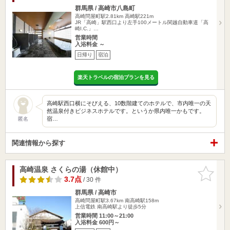
群馬県 / 高崎市八島町
高崎問屋町駅2.81km
高崎駅221m
JR「高崎」駅西口より左手100メートル関越自動車道「高
崎I.C.」…
営業時間
入浴料金 ～
日帰り
宿泊
楽天トラベルの宿泊プランを見る
高崎駅西口横にそびえる、10数階建てのホテルで、市内唯一の天
然温泉付きビジネスホテルです。というか県内唯一かもです。
宿…
匿名
関連情報から探す
高崎温泉 さくらの湯（休館中）
お気に入
りに追加
3.7点
/ 30 件
群馬県 / 高崎市
高崎問屋町駅3.67km
南高崎駅158m
上信電鉄 南高崎駅より徒歩5分
営業時間 11:00～21:00
入浴料金 600円～