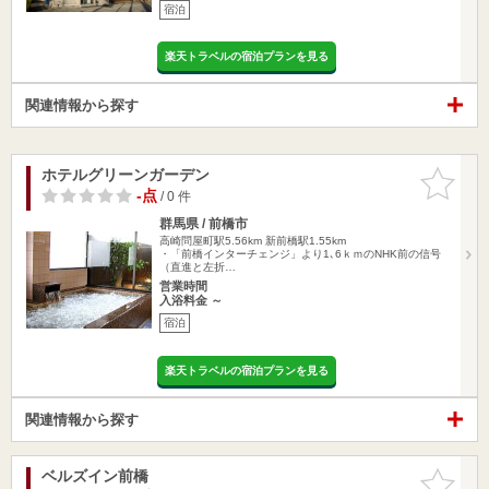
宿泊
楽天トラベルの宿泊プランを見る
関連情報から探す
ホテルグリーンガーデン
お気に入
りに追加
-点
/ 0 件
群馬県 / 前橋市
高崎問屋町駅5.56km
新前橋駅1.55km
・「前橋インターチェンジ」より1､6ｋｍのNHK前の信号
（直進と左折…
営業時間
入浴料金 ～
宿泊
楽天トラベルの宿泊プランを見る
関連情報から探す
ベルズイン前橋
お気に入