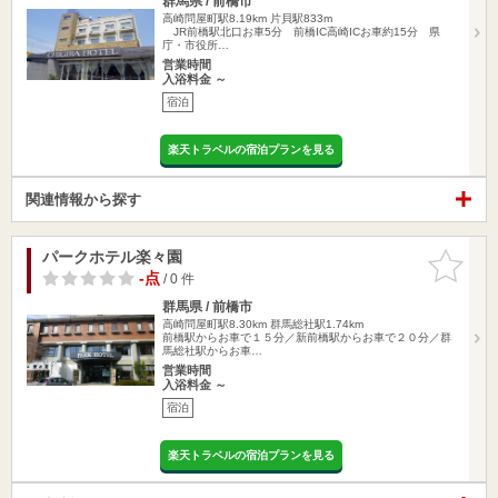
群馬県 / 前橋市
高崎問屋町駅8.19km
片貝駅833m
JR前橋駅北口お車5分 前橋IC高崎ICお車約15分 県
庁・市役所…
営業時間
入浴料金 ～
宿泊
楽天トラベルの宿泊プランを見る
関連情報から探す
パークホテル楽々園
お気に入
りに追加
-点
/ 0 件
群馬県 / 前橋市
高崎問屋町駅8.30km
群馬総社駅1.74km
前橋駅からお車で１５分／新前橋駅からお車で２０分／群
馬総社駅からお車…
営業時間
入浴料金 ～
宿泊
楽天トラベルの宿泊プランを見る