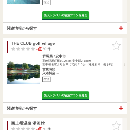
宿泊
楽天トラベルの宿泊プランを見る
関連情報から探す
THE CLUB golf village
お気に入
りに追加
-点
/ 0 件
群馬県 / 安中市
高崎問屋町駅10.24km
安中駅2.18km
安中榛名駅よりお車にて約２０分（送迎あり、要予約）
営業時間
入浴料金 ～
宿泊
楽天トラベルの宿泊プランを見る
関連情報から探す
西上州温泉 湯沢館
お気に入
りに追加
-点
/ 0 件