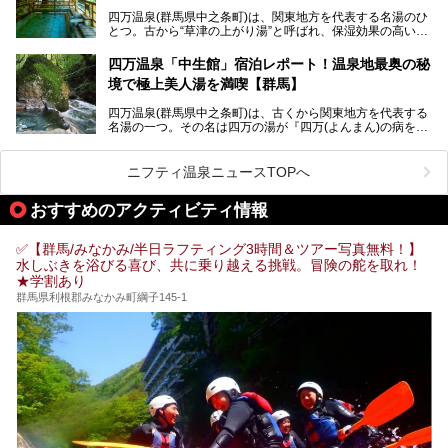
しみ方や周辺の観光地を解説します。
四万温泉(群馬県中之条町)は、関東地方を代表する名湯のひ
また、日帰り入浴できる温泉から混浴可能な温泉まで、おす
とつ。古から“草津の上がり湯”と呼ばれ、保湿効果の高い美
すめの入浴施設もご紹介します！
肌湯として有名な存在です。
四万温泉「中生館」宿泊レポート！温泉地最奥の秘
「四万やまぐち館」は、この地を代表する旅館の一つ。日帰
境で極上美人湯を満喫【群馬】
り入浴も可能ですが、やはり宿泊してじっくり楽しむのがベ
スト。今回は筆者自ら宿泊し、人気の絶景露天風呂＆極上美
四万温泉(群馬県中之条町)は、古くから関東地方を代表する
肌湯をはじめ、館内の魅力をたっぷりとご紹介します！
名湯の一つ。その名は四万の湯が『四万(よんまん)の病を癒
す霊泉』であるとする伝説に由来し、現代においても多くの
観光客で賑わう人気温泉地です。
ニフティ温泉ニュースTOPへ
「中生館」は四万温泉最奥に位置し、秘境感漂う老舗宿。泉
質の良さ(特に美人湯効果)に定評があり、知る人ぞ知る穴場
おすすめのアクティビティ情報
的存在です。今回は筆者自ら宿泊し、自慢の温泉をはじめ食
事・客室・共有スペースなど、宿の全貌を徹底紹介します。
✅【群馬/みなかみ/半日ラフティング3時間＆ツアー写真無料！】
水しぶきを浴びる喜び、共に乗り越える挑戦。冒険の舵を取れ！
★学割あり
群馬県利根郡みなかみ町綱子145-1