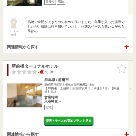
日帰り
宿泊
高崎で時間ができたので初めて伺いました。年季が入った施設で
したが、掃除は行き届いていたし、休憩スペースも狭いながらも
季節の…
50代～
女性
関連情報から探す
新前橋ターミナルホテル
お気に入
りに追加
-点
/ 0 件
群馬県 / 前橋市
高崎問屋町駅4.60km
新前橋駅148m
【JR両毛・上越線】新前橋駅東口より徒歩1分 / 【関越
道】前橋I…
営業時間
入浴料金 ～
宿泊
楽天トラベルの宿泊プランを見る
関連情報から探す