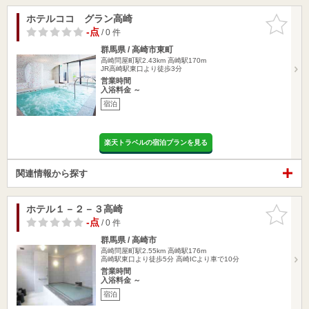
ホテルココ グラン高崎
お気に入
りに追加
-点
/ 0 件
群馬県 / 高崎市東町
高崎問屋町駅2.43km
高崎駅170m
JR高崎駅東口より徒歩3分
営業時間
入浴料金 ～
宿泊
楽天トラベルの宿泊プランを見る
関連情報から探す
ホテル１－２－３高崎
お気に入
りに追加
-点
/ 0 件
群馬県 / 高崎市
高崎問屋町駅2.55km
高崎駅176m
高崎駅東口より徒歩5分 高崎ICより車で10分
営業時間
入浴料金 ～
宿泊