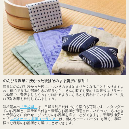
のんびり温泉に浸かった後はそのまま贅沢に宿泊！
温泉にのんびり浸かった後に、ついそのまま泊まりたくなることもありますよ
ね。宿泊できるお部屋付きの温泉なら、そんな時でも安心！温泉後はリラック
ス効果で、普段よりもぐっすり眠れるようになるとも言われていますので、是
非宿泊利用も検討してみましょう。
箱根湯本の
「天成園」
は、日帰り利用だけでなく宿泊も可能です。スタンダー
ドのお部屋と、露天風呂付きの豪華なお部屋が用意されているので、そのとき
の予算などに合わせ、ぴったりのお部屋を選ぶことができます。千葉県浦安市
の「
スパ＆ホテル 舞浜ユーラシア」
は、都心やテーマパークにも近く、和洋
様々な種類のお部屋から選ぶことができます。