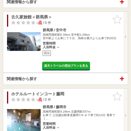
関連情報から探す
古久家旅館＜群馬県＞
お気に入
りに追加
-点
/ 0 件
群馬県 / 安中市
高崎問屋町駅8.36km
安中駅1.08km
安中駅よりお車にて５分、高崎＆横川よりお車で約30分
営業時間
入浴料金 ～
宿泊
楽天トラベルの宿泊プランを見る
関連情報から探す
ホテルルートインコート藤岡
お気に入
りに追加
-点
/ 0 件
群馬県 / 藤岡市
高崎問屋町駅9.28km
北藤岡駅357m
お車で 上信越自動車道藤岡ｲﾝﾀｰより車で約10分 電車で
Ｊ…
営業時間
入浴料金 ～