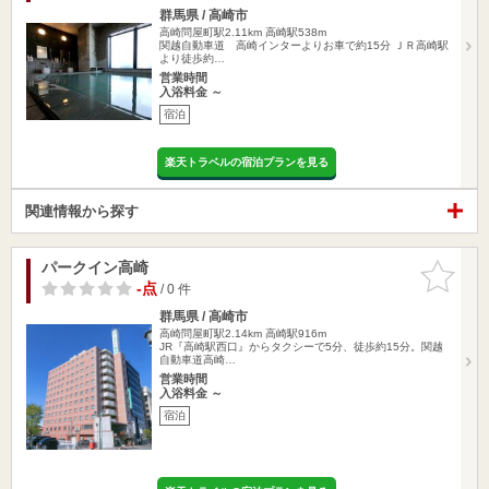
群馬県 / 高崎市
高崎問屋町駅2.11km
高崎駅538m
関越自動車道 高崎インターよりお車で約15分 ＪＲ高崎駅
より徒歩約…
営業時間
入浴料金 ～
宿泊
楽天トラベルの宿泊プランを見る
関連情報から探す
パークイン高崎
お気に入
りに追加
-点
/ 0 件
群馬県 / 高崎市
高崎問屋町駅2.14km
高崎駅916m
JR『高崎駅西口』からタクシーで5分、徒歩約15分。関越
自動車道高崎…
営業時間
入浴料金 ～
宿泊