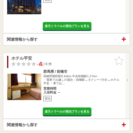
楽天トラベルの宿泊プランを見る
関連情報から探す
ホテル平安
お気に入
りに追加
-点
/ 0 件
群馬県 / 前橋市
高崎問屋町駅6.64km
中央前橋駅1.27km
・電車でお越しの場合：前橋駅→タクシーで5分→ホテル
平安 ・車でお…
営業時間
入浴料金 ～
宿泊
楽天トラベルの宿泊プランを見る
関連情報から探す