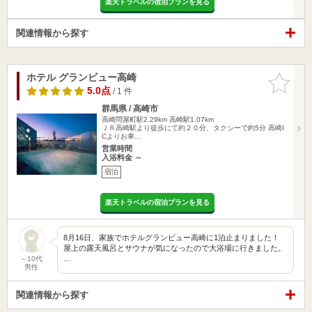
楽天トラベルの宿泊プランを見る
関連情報から探す
ホテル グランビュー高崎
お気に入
りに追加
5.0点
/ 1 件
群馬県 / 高崎市
高崎問屋町駅2.29km
高崎駅1.07km
ＪＲ高崎駅より徒歩にて約２０分、タクシーで約5分 高崎I
Cよりお車…
営業時間
入浴料金 ～
宿泊
楽天トラベルの宿泊プランを見る
8月16日、家族でホテルグランビュー高崎に1泊止まりました！
屋上の露天風呂とサウナが気になったので大浴場に行きました。
…
～10代
男性
関連情報から探す