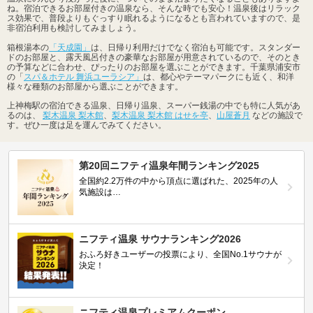
ね。宿泊できるお部屋付きの温泉なら、そんな時でも安心！温泉後はリラック
ス効果で、普段よりもぐっすり眠れるようになるとも言われていますので、是
非宿泊利用も検討してみましょう。
箱根湯本の
「天成園」
は、日帰り利用だけでなく宿泊も可能です。スタンダー
ドのお部屋と、露天風呂付きの豪華なお部屋が用意されているので、そのとき
の予算などに合わせ、ぴったりのお部屋を選ぶことができます。千葉県浦安市
の「
スパ＆ホテル 舞浜ユーラシア」
は、都心やテーマパークにも近く、和洋
様々な種類のお部屋から選ぶことができます。
上神梅駅の宿泊できる温泉、日帰り温泉、スーパー銭湯の中でも特に人気があ
るのは、
梨木温泉 梨木館
、
梨木温泉 梨木館 はせを亭
、
山屋蒼月
などの施設で
す。ぜひ一度は足を運んでみてください。
第20回ニフティ温泉年間ランキング2025
全国約2.2万件の中から頂点に選ばれた、2025年の人
気施設は…
ニフティ温泉 サウナランキング2026
おふろ好きユーザーの投票により、全国No.1サウナが
決定！
ニフティ温泉プレミアムクーポン