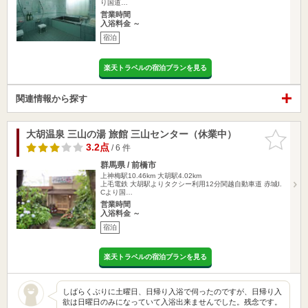
り国道…
営業時間
入浴料金 ～
宿泊
楽天トラベルの宿泊プランを見る
関連情報から探す
大胡温泉 三山の湯 旅館 三山センター（休業中）
お気に入
りに追加
3.2点
/ 6 件
群馬県 / 前橋市
上神梅駅10.46km
大胡駅4.02km
上毛電鉄 大胡駅よりタクシー利用12分関越自動車道 赤城I.
Cより国…
営業時間
入浴料金 ～
宿泊
楽天トラベルの宿泊プランを見る
しばらくぶりに土曜日、日帰り入浴で伺ったのですが、日帰り入
欲は日曜日のみになっていて入浴出来ませんでした。残念です。