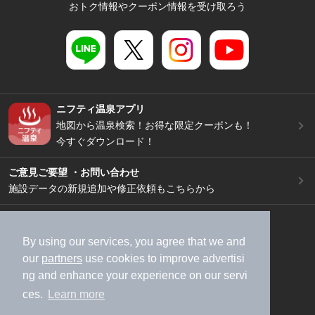
おトク情報やクーポン情報を受け取ろう
ニフティ温泉アプリ
地図から温泉検索！お得な限定クーポンも！
今すぐダウンロード！
ご意見ご要望 ・お問い合わせ
施設データの新規追加や修正依頼もこちらから
スマートフォン
/
PC
加盟店募集（資料請求）
広告出稿のご案内
By using our services, you agree that we and
our
partners
use cookies to improve advertisi
利用規約
ライフスタイルMEMBERS+規約
ng and enhance your experience on our servi
特定商取引法に基づく表記
ヘルプ
採用情報
ces.
Learn more
運営会社
個人情報保護ポリシー