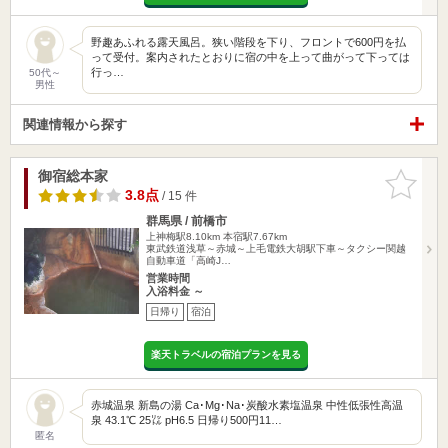
野趣あふれる露天風呂。狭い階段を下り、フロントで600円を払
って受付。案内されたとおりに宿の中を上って曲がって下っては
行っ…
50代～
男性
関連情報から探す
御宿総本家
お気に入
りに追加
3.8点
/ 15 件
群馬県 / 前橋市
上神梅駅8.10km
本宿駅7.67km
東武鉄道浅草～赤城～上毛電鉄大胡駅下車～タクシー関越
自動車道「高崎J…
営業時間
入浴料金 ～
日帰り
宿泊
楽天トラベルの宿泊プランを見る
赤城温泉 新島の湯 Ca･Mg･Na･炭酸水素塩温泉 中性低張性高温
泉 43.1℃ 25㍑ pH6.5 日帰り500円11…
匿名