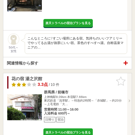
楽天トラベルの宿泊プランを見る
こんなところに❔すごい場所にある宿。気持ちのいいフアミリー
でやってるお湯が抜群にいい宿。茶色のすべすべ湯。自称温泉マ
ニアの…
50代～
女性
関連情報から探す
花の宿 湯之沢館
お気に入
りに追加
3.3点
/ 10 件
群馬県 / 前橋市
上神梅駅8.09km
本宿駅7.66km
東武鉄道「浅草駅」～特急約2時間～「赤城駅」～約20分
～上毛電鉄「大…
営業時間 11:00～16:00
入浴料金 600円～
日帰り
宿泊
楽天トラベルの宿泊プランを見る