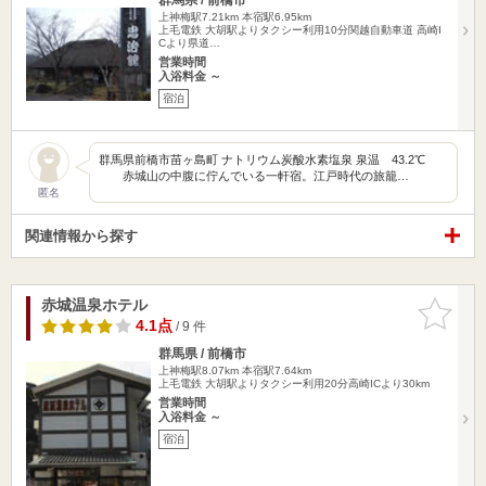
上神梅駅7.21km
本宿駅6.95km
上毛電鉄 大胡駅よりタクシー利用10分関越自動車道 高崎I
Cより県道…
営業時間
入浴料金 ～
宿泊
群馬県前橋市苗ヶ島町 ナトリウム炭酸水素塩泉 泉温 43.2℃
赤城山の中腹に佇んでいる一軒宿。江戸時代の旅籠…
匿名
関連情報から探す
赤城温泉ホテル
お気に入
りに追加
4.1点
/ 9 件
群馬県 / 前橋市
上神梅駅8.07km
本宿駅7.64km
上毛電鉄 大胡駅よりタクシー利用20分高崎ICより30km
営業時間
入浴料金 ～
宿泊