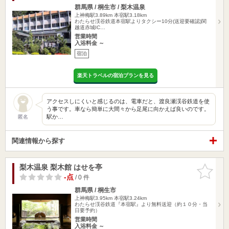
群馬県 / 桐生市 / 梨木温泉
上神梅駅3.89km
本宿駅3.18km
わたらせ渓谷鉄道本宿駅よりタクシー10分(送迎要確認)関
越道赤城IC…
営業時間
入浴料金 ～
宿泊
楽天トラベルの宿泊プランを見る
アクセスしにくいと感じるのは、電車だと、渡良瀬渓谷鉄道を使
う事です。車なら簡単に大間々から足尾に向かえば良いのです。
駅か…
匿名
関連情報から探す
梨木温泉 梨木館 はせを亭
お気に入
りに追加
-点
/ 0 件
群馬県 / 桐生市
上神梅駅3.95km
本宿駅3.24km
わたらせ渓谷鉄道『本宿駅』より無料送迎（約１０分・当
日要予約）
営業時間
入浴料金 ～