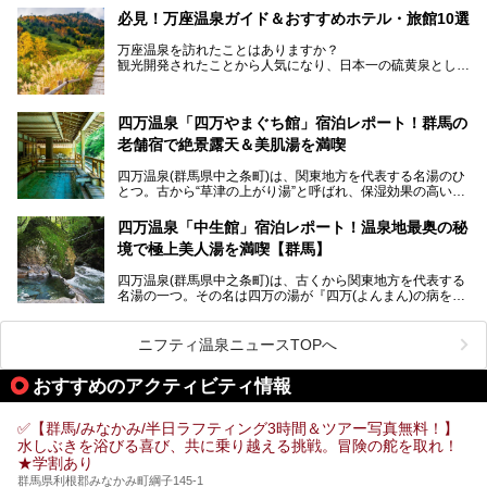
日帰り温泉の「水沼の湯」と宿泊もできる「サウナの森」、
必見！万座温泉ガイド＆おすすめホテル・旅館10選
２つのエリアがあります。
───
提供元：アイコニア・ホスピタリティ株式会社【PR】
万座温泉を訪れたことはありますか？
今回は、その中でも特にユニークな駅直結の「水沼の湯」の
この記事は亀の井ホテル 草津リゾートのPR記事です。
観光開発されたことから人気になり、日本一の硫黄泉として
魅力に焦点を当て、温泉好き、サウナー、そして電車旅好き
も有名な温泉地です。
も必見の、心と体がリフレッシュする水沼ヴィレッジの体験
レポートをお届けします。
万座温泉が何県にあるのか、どんな温泉なのか、知らない方
四万温泉「四万やまぐち館」宿泊レポート！群馬の
も多いかもしれません。
老舗宿で絶景露天＆美肌湯を満喫
そこで筆者である私が実際に行ってみました！万座温泉の楽
しみ方や周辺の観光地を解説します。
四万温泉(群馬県中之条町)は、関東地方を代表する名湯のひ
また、日帰り入浴できる温泉から混浴可能な温泉まで、おす
とつ。古から“草津の上がり湯”と呼ばれ、保湿効果の高い美
すめの入浴施設もご紹介します！
肌湯として有名な存在です。
四万温泉「中生館」宿泊レポート！温泉地最奥の秘
「四万やまぐち館」は、この地を代表する旅館の一つ。日帰
境で極上美人湯を満喫【群馬】
り入浴も可能ですが、やはり宿泊してじっくり楽しむのがベ
スト。今回は筆者自ら宿泊し、人気の絶景露天風呂＆極上美
四万温泉(群馬県中之条町)は、古くから関東地方を代表する
肌湯をはじめ、館内の魅力をたっぷりとご紹介します！
名湯の一つ。その名は四万の湯が『四万(よんまん)の病を癒
す霊泉』であるとする伝説に由来し、現代においても多くの
観光客で賑わう人気温泉地です。
ニフティ温泉ニュースTOPへ
「中生館」は四万温泉最奥に位置し、秘境感漂う老舗宿。泉
質の良さ(特に美人湯効果)に定評があり、知る人ぞ知る穴場
おすすめのアクティビティ情報
的存在です。今回は筆者自ら宿泊し、自慢の温泉をはじめ食
事・客室・共有スペースなど、宿の全貌を徹底紹介します。
✅【群馬/みなかみ/半日ラフティング3時間＆ツアー写真無料！】
水しぶきを浴びる喜び、共に乗り越える挑戦。冒険の舵を取れ！
★学割あり
群馬県利根郡みなかみ町綱子145-1