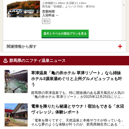
上神梅駅11.98km
水沼駅11.13km
両毛線『前橋駅』よりバス70分・車50分
営業時間
入浴料金 ～
宿泊
楽天トラベルの宿泊プランを見る
関連情報から探す
群馬県のニフティ温泉ニュース
草津温泉「亀の井ホテル 草津リゾート」なら姉妹
ホテル3源泉湯めぐりと上州グルメビュッフェも叶
う
群馬県の草津温泉でも、特に開放感のある露天風呂が人気の
「亀の井ホテル 草津リゾート」が2025年12月25日にリニュ
ーアルオープンしました。
ロビーや客室が綺麗になって、上州グルメにこだわったビュ
電車を降りたら秘湯とサウナ！宿泊もできる「水沼
ッフェも人気！アクセスはシャトルバスで楽々、さらに草津
ヴィレッジ」体験レポート
温泉にある姉妹ホテルの「草津温泉 大東舘」「亀の井ホテ
ル 草津湯畑」の湯めぐりまで楽しめます。
「電車を降りてすぐ、天然温泉と本格サウナが待っている」
そんな夢のような体験が叶うのが、群馬県桐生市にある「駅
今回はそんな「亀の井ホテル 草津リゾート」を徹底レポー
の天然温泉&サウナの森 水沼ヴィレッジ」です。
ト！