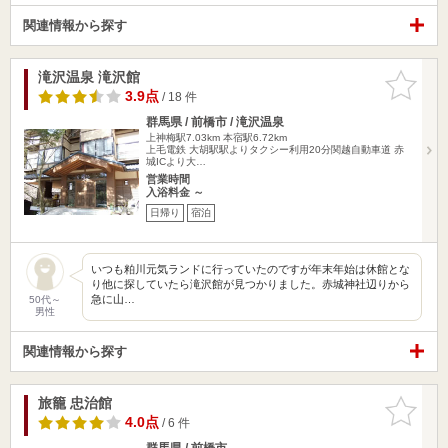
関連情報から探す
滝沢温泉 滝沢館
お気に入
りに追加
3.9点
/ 18 件
群馬県 / 前橋市 / 滝沢温泉
上神梅駅7.03km
本宿駅6.72km
上毛電鉄 大胡駅駅よりタクシー利用20分関越自動車道 赤
城ICより大…
営業時間
入浴料金 ～
日帰り
宿泊
いつも粕川元気ランドに行っていたのですが年末年始は休館とな
り他に探していたら滝沢館が見つかりました。赤城神社辺りから
急に山…
50代～
男性
関連情報から探す
旅籠 忠治館
お気に入
りに追加
4.0点
/ 6 件
群馬県 / 前橋市