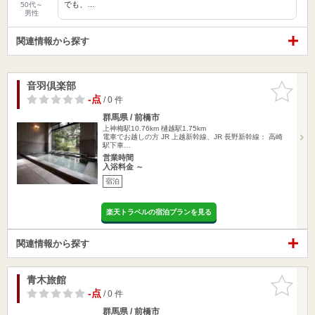
でも、…
50代～
男性
関連情報から探す
音羽倶楽部
お気に入
りに追加
-点
/ 0 件
群馬県 / 前橋市
上神梅駅10.76km
樋越駅1.75km
電車でお越しの方 JR 上越新幹線、JR 長野新幹線： 高崎
駅下車…
営業時間
入浴料金 ～
宿泊
楽天トラベルの宿泊プランを見る
関連情報から探す
青木旅館
お気に入
りに追加
-点
/ 0 件
群馬県 / 前橋市