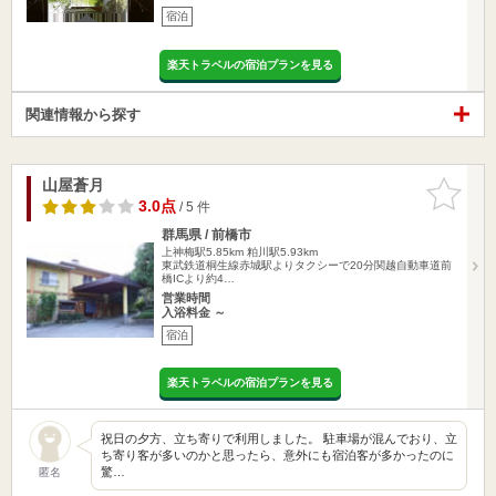
宿泊
楽天トラベルの宿泊プランを見る
関連情報から探す
山屋蒼月
お気に入
りに追加
3.0点
/ 5 件
群馬県 / 前橋市
上神梅駅5.85km
粕川駅5.93km
東武鉄道桐生線赤城駅よりタクシーで20分関越自動車道前
橋ICより約4…
営業時間
入浴料金 ～
宿泊
楽天トラベルの宿泊プランを見る
祝日の夕方、立ち寄りで利用しました。 駐車場が混んでおり、立
ち寄り客が多いのかと思ったら、意外にも宿泊客が多かったのに
驚…
匿名