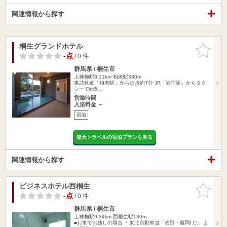
関連情報から探す
桐生グランドホテル
お気に入
りに追加
-点
/ 0 件
群馬県 / 桐生市
上神梅駅8.11km
相老駅330m
東武鉄道「相老駅」から徒歩約7分 JR「岩宿駅」からタク
シーで約5…
営業時間
入浴料金 ～
宿泊
楽天トラベルの宿泊プランを見る
関連情報から探す
ビジネスホテル西桐生
お気に入
りに追加
-点
/ 0 件
群馬県 / 桐生市
上神梅駅9.34km
西桐生駅139m
■お車でお越しの場合 ・東北自動車道「佐野・藤岡I.C.」よ