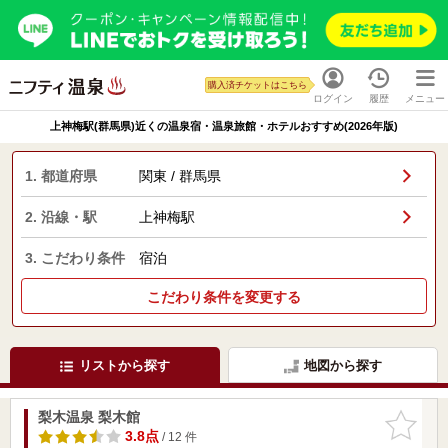
購入済チケットはこちら
ログイン
履歴
メニュー
上神梅駅(群馬県)近くの温泉宿・温泉旅館・ホテルおすすめ(2026年版)
1. 都道府県
関東 / 群馬県
2. 沿線・駅
上神梅駅
3. こだわり条件
宿泊
こだわり条件を変更する
リストから探す
地図から探す
梨木温泉 梨木館
お気に入
りに追加
3.8点
/ 12 件