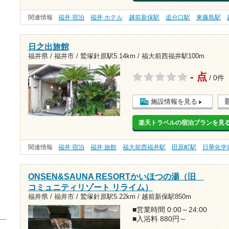
関連情報
福井 宿泊
福井 ホテル
越前新保駅
追分口駅
東藤島駅
日之出旅館
福井県 / 福井市 /
鷲塚針原駅5.14km
/
福大前西福井駅100m
- 点
/ 0件
施設情報を見る
楽天トラベルの宿泊プランを見
関連情報
福井 宿泊
福井 旅館
福大前西福井駅
田原町駅
日華化学
ONSEN&SAUNA RESORTかいほつの湯（旧
コミュニティリゾート リライム）
福井県 / 福井市 /
鷲塚針原駅5.22km
/
越前新保駅850m
■営業時間 0:00～24:00
■入浴料 880円～