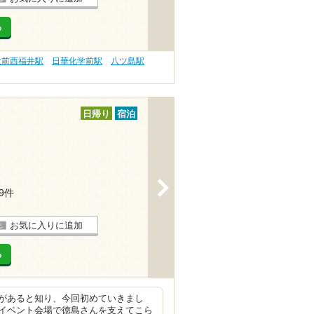
る
大前西福井駅
日華化学前駅
八ツ島駅
日帰り
宿泊
>
19件
お気に入りに追加
る
があると知り、今回初めていきまし
イベント会場で徳島さんを支えてこら