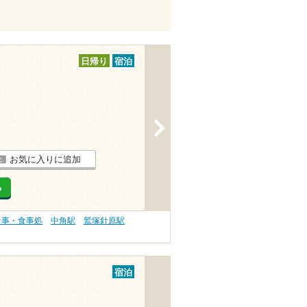
日帰り
宿泊
>
お気に入りに追加
る
食事・食事処
中角駅
鷲塚針原駅
宿泊