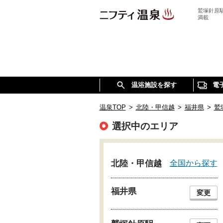
鷲塚針原
満載
温浴施設を探す
電
温泉TOP
>
北陸・甲信越
>
福井県
>
鷲
選択中のエリア
全国から探す
北陸・甲信越
福井県
変更