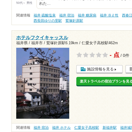
50代～ 男性
れた…
関連情報
福井 硫酸塩泉
福井 宿泊
福井 糖尿病
福井 冷え性
西春
西長田ゆりの里駅
鷲塚針原駅
ホテルフクイキャッスル
福井県 / 福井市 /
鷲塚針原駅6.19km
/
仁愛女子高校駅462m
- 点
/ 0件
施設情報を見る
楽天トラベルの宿泊プランを見
関連情報
福井 宿泊
福井 ホテル
仁愛女子高校駅
新福井駅
福井城