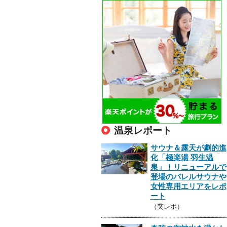
温泉レポート
サウナ＆露天が劇的進
化「極楽湯 羽生温
泉」！リニューアルで
登場のバレルサウナや
女性専用エリアをレポ
ート
（突レポ）