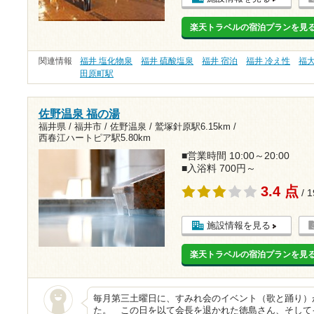
楽天トラベルの宿泊プランを見
関連情報
福井 塩化物泉
福井 硫酸塩泉
福井 宿泊
福井 冷え性
福
田原町駅
佐野温泉 福の湯
福井県 / 福井市 / 佐野温泉 /
鷲塚針原駅6.15km
/
西春江ハートピア駅5.80km
■営業時間 10:00～20:00
■入浴料 700円～
3.4 点
/ 
施設情報を見る
楽天トラベルの宿泊プランを見
毎月第三土曜日に、すみれ会のイベント（歌と踊り）
た。 この日を以て会長を退かれた徳島さん、そして