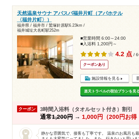
天然温泉サウナ アパスパ福井片町（アパホテル
〈福井片町〉）
福井県 / 福井市 /
鷲塚針原駅6.23km
/
福井城址大名町駅252m
■営業時間 6:00～24:00
■入浴料 1,200円～
4.2 点
/ 
クーポンあり
施設情報を見る
楽天トラベルの宿泊プランを見
3時間入浴料（タオルセット付き）割引
クーポン
通常
1,200円
→
1,000円（200円お
静かな雰囲気で、接客も丁寧です。 温泉のお風呂も最
さんも大変気にってました。また、行きたいと思いま