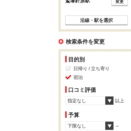
鷲塚針原駅
変更
沿線・駅を選択
検索条件を変更
目的別
日帰り / 立ち寄り
宿泊
口コミ評価
指定なし
以上
予算
下限なし
～