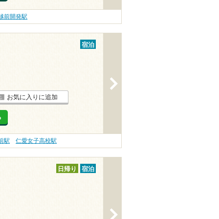
越前開発駅
宿泊
>
お気に入りに追加
る
前駅
仁愛女子高校駅
日帰り
宿泊
>