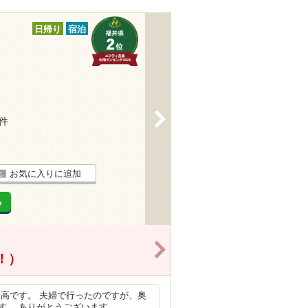
日帰り
宿泊
>
6件
お気に入りに追加
る
>
得！）
高です。 夫婦で行ったのですが、奥
す。 ありがとうございます。