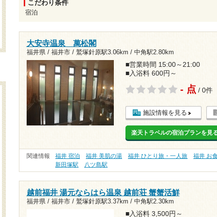
こだわり条件
宿泊
大安寺温泉 萬松閣
福井県 / 福井市 /
鷲塚針原駅3.06km
/
中角駅2.80km
■営業時間 15:00～21:00
■入浴料 600円～
- 点
/ 0件
施設情報を見る
楽天トラベルの宿泊プランを見
関連情報
福井 宿泊
福井 美肌の湯
福井 ひとり旅・一人旅
福井 お
新田塚駅
八ツ島駅
越前福井 湯元ならはら温泉 越前荘 蟹蟹活鮮
福井県 / 福井市 /
鷲塚針原駅3.37km
/
中角駅2.30km
■入浴料 3,500円～