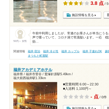
3.8 点
/ 
施設情報を見る
午前中利用しましたが、常連のお客さんが本当にうる
声で喋っていて、コロナ渦で常識疑います。一応 穏
50代～ 女性
効…
関連情報
福井 宿泊
福井 冷え性
福井 カップル
福井 子連れOK
越
まつもと町屋駅
福井アカデミアホテル
福井県 / 福井市菅谷 /
鷲塚針原駅5.49km
/
福大前西福井駅1.33km
■営業時間 6:00～22:30
■入浴料 1,100円～
- 点
/ 0件
施設情報を見る