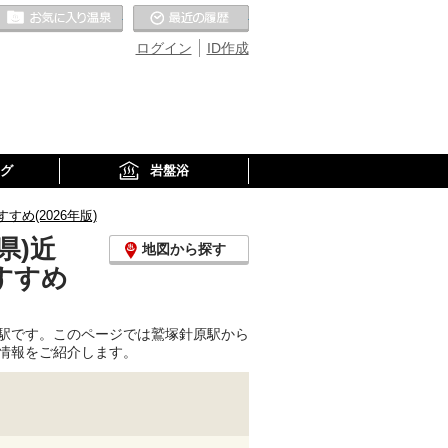
お気に入りの温泉
最近の履歴
ログイン
ID作成
グ
岩盤浴
め(2026年版)
県)近
地図から探す
すすめ
駅です。このページでは鷲塚針原駅から
情報をご紹介します。