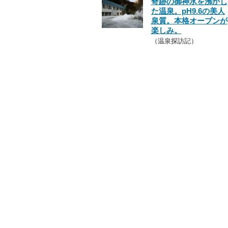
奇跡の御神水を沸かし
た温泉。pH9.6の美人
泉質。本格オープンが
楽しみ。
（温泉探訪記）