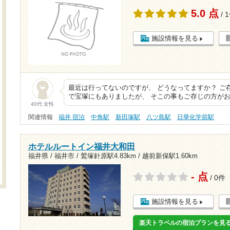
5.0 点
/ 
施設情報を見る
最近は行ってないのですが、 どうなってますか？ ご
で宝塚にもありましたが、 そこの事もご存じの方がお
40代 女性
関連情報
福井 宿泊
中角駅
新田塚駅
八ツ島駅
日華化学前駅
ホテルルートイン福井大和田
福井県 / 福井市 /
鷲塚針原駅4.83km
/
越前新保駅1.60km
- 点
/ 0件
施設情報を見る
楽天トラベルの宿泊プランを見