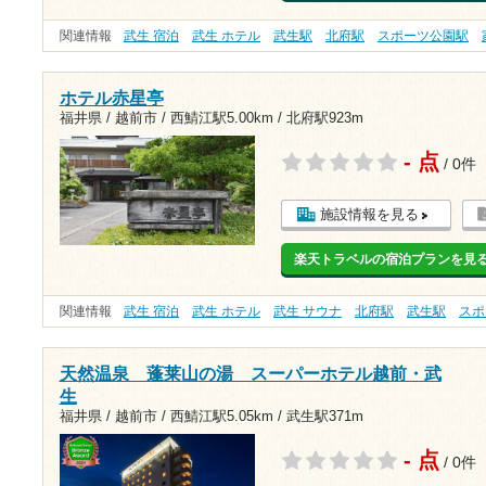
関連情報
武生 宿泊
武生 ホテル
武生駅
北府駅
スポーツ公園駅
ホテル赤星亭
福井県 / 越前市 /
西鯖江駅5.00km
/
北府駅923m
- 点
/ 0件
施設情報を見る
楽天トラベルの宿泊プランを見
関連情報
武生 宿泊
武生 ホテル
武生 サウナ
北府駅
武生駅
スポ
天然温泉 蓬莱山の湯 スーパーホテル越前・武
生
福井県 / 越前市 /
西鯖江駅5.05km
/
武生駅371m
- 点
/ 0件