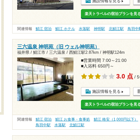
施設情報を見る
楽天トラベルの宿泊プランを見
関連情報
鯖江 宿泊
鯖江 ホテル
水落駅
神明駅
北鯖江駅
鳥羽中
三六温泉 神明苑（旧 ウェル神明苑）
福井県 / 鯖江市 / 三六温泉 /
西鯖江駅2.87km
/
神明駅124m
■営業時間 7:00～21:00
■入浴料 650円～
3.0 点
/ 
施設情報を見る
楽天トラベルの宿泊プランを見
関連情報
鯖江 宿泊
鯖江 お食事・食事処
鯖江 格安（1,000円以下）
鳥羽中駅
水落駅
北鯖江駅