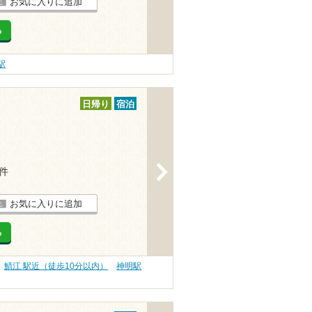
お気に入りに追加
る
駅
日帰り
宿泊
>
5件
お気に入りに追加
る
鯖江 駅近（徒歩10分以内）
神明駅