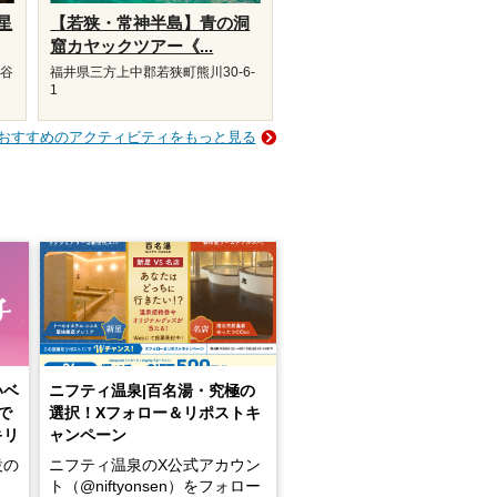
星
【若狭・常神半島】青の洞
窟カヤックツアー《...
上谷
福井県三方上中郡若狭町熊川30-6-
1
おすすめのアクティビティをもっと見る
いベ
ニフティ温泉|百名湯・究極の
で
選択！Xフォロー＆リポストキ
キリ
ャンペーン
設の
ニフティ温泉のX公式アカウン
ト（@niftyonsen）をフォロー