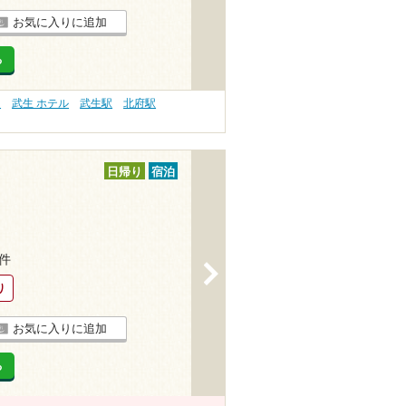
お気に入りに追加
る
）
武生 ホテル
武生駅
北府駅
日帰り
宿泊
1件
>
り
お気に入りに追加
る