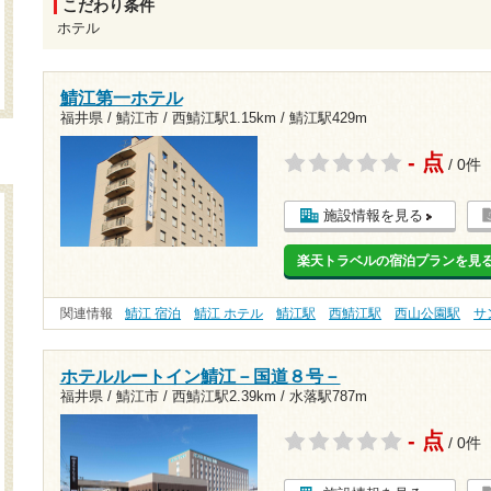
こだわり条件
ホテル
鯖江第一ホテル
福井県 / 鯖江市 /
西鯖江駅1.15km
/
鯖江駅429m
- 点
/ 0件
施設情報を見る
楽天トラベルの宿泊プランを見
関連情報
鯖江 宿泊
鯖江 ホテル
鯖江駅
西鯖江駅
西山公園駅
サ
ホテルルートイン鯖江－国道８号－
福井県 / 鯖江市 /
西鯖江駅2.39km
/
水落駅787m
- 点
/ 0件