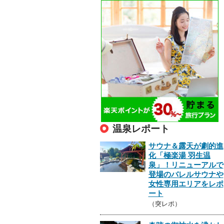
温泉レポート
サウナ＆露天が劇的進
化「極楽湯 羽生温
泉」！リニューアルで
登場のバレルサウナや
女性専用エリアをレポ
ート
（突レポ）