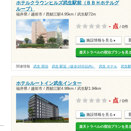
ホテルクラウンヒルズ武生駅前（ＢＢＨホテルグ
ループ）
福井県 / 越前市 /
西鯖江駅4.95km
/
武生駅72m
- 点
/ 0件
施設情報を見る
楽天トラベルの宿泊プランを見
関連情報
武生 宿泊
武生 駅近（徒歩10分以内）
武生 ホテル
武生
ホテルルートイン武生インター
福井県 / 越前市 /
西鯖江駅4.98km
/
武生駅1.94km
- 点
/ 0件
施設情報を見る
楽天トラベルの宿泊プランを見