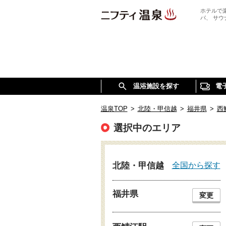
ホテルで
パ、 サ
温浴施設を探す
電
温泉TOP
>
北陸・甲信越
>
福井県
>
西
選択中のエリア
全国から探す
北陸・甲信越
福井県
変更