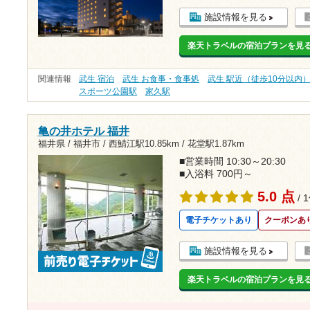
施設情報を見る
楽天トラベルの宿泊プランを見
関連情報
武生 宿泊
武生 お食事・食事処
武生 駅近（徒歩10分以内
スポーツ公園駅
家久駅
亀の井ホテル 福井
福井県 / 福井市 /
西鯖江駅10.85km
/
花堂駅1.87km
■営業時間 10:30～20:30
■入浴料 700円～
5.0 点
/ 
電子チケットあり
クーポンあ
施設情報を見る
楽天トラベルの宿泊プランを見