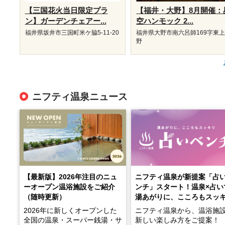
【三国花火当日限定プラ
【福井・大野】8月開催：
ン】ガーデンチェアー...
空ハンモック 2...
福井県坂井市三国町米ケ脇5-11-20
福井県大野市南六呂師169字東
野
ニフティ温泉ニュース
【最新版】2026年注目のニュ
ニフティ温泉が新提案「占
ーオープン温浴施設をご紹介
ンチ」スタート！温泉×占い
（随時更新）
湯あがりに、こころもスッ
2026年に新しくオープンした
ニフティ温泉から、温浴施
全国の温泉・スーパー銭湯・サ
新しい楽しみ方をご提案！