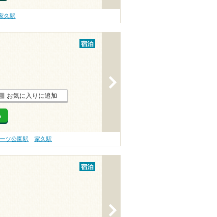
家久駅
宿泊
>
お気に入りに追加
る
ーツ公園駅
家久駅
宿泊
>