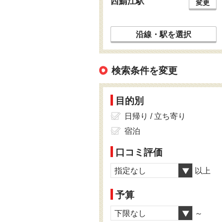
西鯖江駅
変更
沿線・駅を選択
検索条件を変更
目的別
日帰り / 立ち寄り
宿泊
口コミ評価
指定なし
以上
予算
下限なし
～