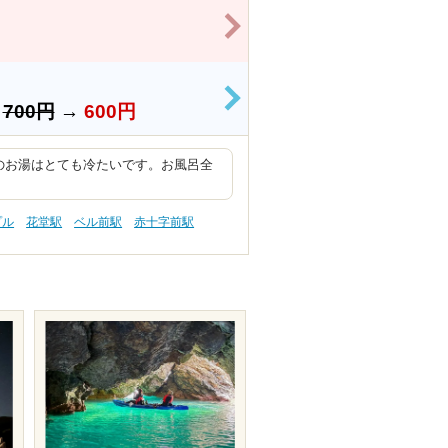
>
>
）
700円
→
600円
のお湯はとても冷たいです。お風呂全
プル
花堂駅
ベル前駅
赤十字前駅