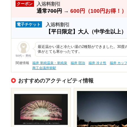
入浴料割引
クーポン
通常
700円
→
600円（100円お得！）
入浴料割引
電子チケット
【平日限定】大人（中学生以上
最近温かい湯と冷たい湯の2種類ができました。30度
体がとても寒かったです。
50代～ 男性
関連情報
福井 単純温泉・単純泉
福井 宿泊
福井 冷え性
福井 カッ
商工会議所前駅
おすすめのアクティビティ情報