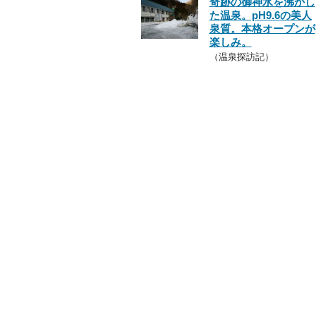
奇跡の御神水を沸かし
た温泉。pH9.6の美人
泉質。本格オープンが
楽しみ。
（温泉探訪記）