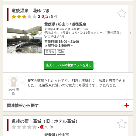
道後温泉 花ゆづき
お気に入
りに追加
3.0点
/ 5 件
愛媛県 / 松山市 / 道後温泉
久米駅4.31km
道後温泉駅309m
予讃線松山（愛媛）よりバス15分タクシー､「道後温泉」
駅より徒歩5分…
営業時間 15:00～21:00
入浴料金 1,500円～
日帰り
宿泊
楽天トラベルの宿泊プランを見る
接客が素晴らしかったです。 料理も美味しく、温泉も満喫できま
した。 道後温泉に近いので観光にも最適です。 また行きた…
40代 男
性
関連情報から探す
道後の宿 葛城（旧：ホテル葛城）
お気に入
りに追加
-点
/ 0 件
愛媛県 / 松山市