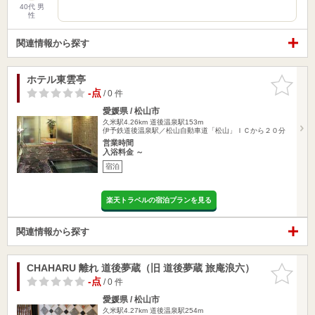
40代 男
性
関連情報から探す
ホテル東雲亭
お気に入
りに追加
-点
/ 0 件
愛媛県 / 松山市
久米駅4.26km
道後温泉駅153m
伊予鉄道後温泉駅／松山自動車道「松山」ＩＣから２０分
営業時間
入浴料金 ～
宿泊
楽天トラベルの宿泊プランを見る
関連情報から探す
CHAHARU 離れ 道後夢蔵（旧 道後夢蔵 旅庵浪六）
お気に入
りに追加
-点
/ 0 件
愛媛県 / 松山市
久米駅4.27km
道後温泉駅254m