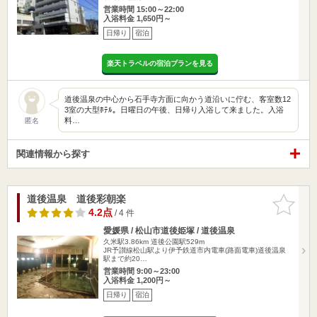
営業時間 15:00～22:00
入浴料金 1,650円～
日帰り
宿泊
楽天トラベルの宿泊プランを見る
道後温泉の中心から石手寺方面に向かう道沿いに佇む、客室数12
3室の大型ﾎﾃﾙ。日曜日の午後、日帰り入浴して来ました。入浴
料…
匿名
関連情報から探す
道後温泉 道後彩朝楽
お気に入
りに追加
4.2点
/ 4 件
愛媛県 / 松山市道後姫塚 / 道後温泉
久米駅3.86km
道後公園駅529m
JR予讃線松山駅より伊予鉄道市内電車(路面電車)道後温泉
駅まで約20…
営業時間 9:00～23:00
入浴料金 1,200円～
日帰り
宿泊