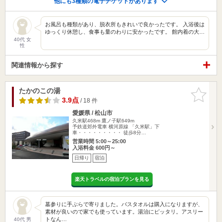
他にも3種類の電子チケットがあります
お風呂も種類があり、脱衣所もきれいで良かったです。 入浴後は
ゆっくり休憩し、食事も量のわりに安かったです。 館内着の大…
40代 女
性
関連情報から探す
たかのこの湯
お気に入
りに追加
3.9点
/ 18 件
愛媛県 / 松山市
久米駅468m
鷹ノ子駅649m
予鉄道郊外電車 横河原線 「久米駅」下
車・・・・・・・・・ 徒歩8分…
営業時間 5:00～25:00
入浴料金 600円～
日帰り
宿泊
楽天トラベルの宿泊プランを見る
墓参りに手ぶらで寄りました。バスタオルは購入になりますが、
素材が良いので家でも使っています。湯治にピッタリ。アスリー
トなん…
40代 男