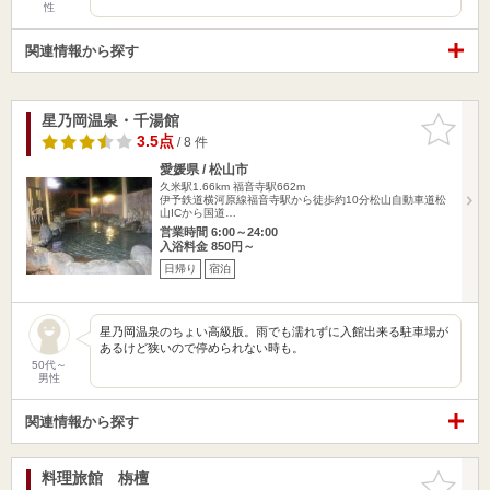
性
関連情報から探す
星乃岡温泉・千湯館
お気に入
りに追加
3.5点
/ 8 件
愛媛県 / 松山市
久米駅1.66km
福音寺駅662m
伊予鉄道横河原線福音寺駅から徒歩約10分松山自動車道松
山ICから国道…
営業時間 6:00～24:00
入浴料金 850円～
日帰り
宿泊
星乃岡温泉のちょい高級版。雨でも濡れずに入館出来る駐車場が
あるけど狭いので停められない時も。
50代～
男性
関連情報から探す
料理旅館 栴檀
お気に入