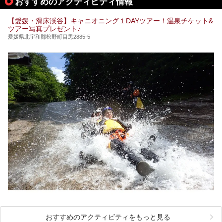
おすすめのアクティビティ情報
銭湯をピックアップしました。
【愛媛・滑床渓谷】キャニオニング１DAYツアー！温泉チケット&
ツアー写真プレゼント♪
愛媛県北宇和郡松野町目黒2885-5
おすすめのアクティビティをもっと見る