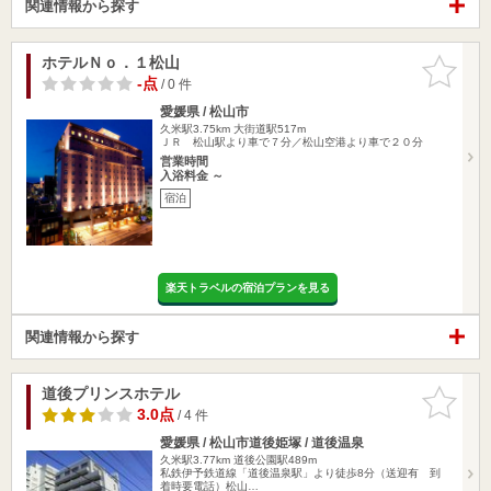
関連情報から探す
ホテルＮｏ．１松山
お気に入
りに追加
-点
/ 0 件
愛媛県 / 松山市
久米駅3.75km
大街道駅517m
ＪＲ 松山駅より車で７分／松山空港より車で２０分
営業時間
入浴料金 ～
宿泊
楽天トラベルの宿泊プランを見る
関連情報から探す
道後プリンスホテル
お気に入
りに追加
3.0点
/ 4 件
愛媛県 / 松山市道後姫塚 / 道後温泉
久米駅3.77km
道後公園駅489m
私鉄伊予鉄道線「道後温泉駅」より徒歩8分（送迎有 到
着時要電話）松山…