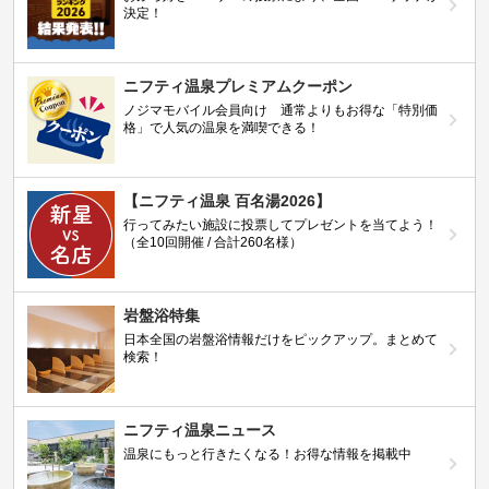
決定！
ニフティ温泉プレミアムクーポン
ノジマモバイル会員向け 通常よりもお得な「特別価
格」で人気の温泉を満喫できる！
【ニフティ温泉 百名湯2026】
行ってみたい施設に投票してプレゼントを当てよう！
（全10回開催 / 合計260名様）
岩盤浴特集
日本全国の岩盤浴情報だけをピックアップ。まとめて
検索！
ニフティ温泉ニュース
温泉にもっと行きたくなる！お得な情報を掲載中