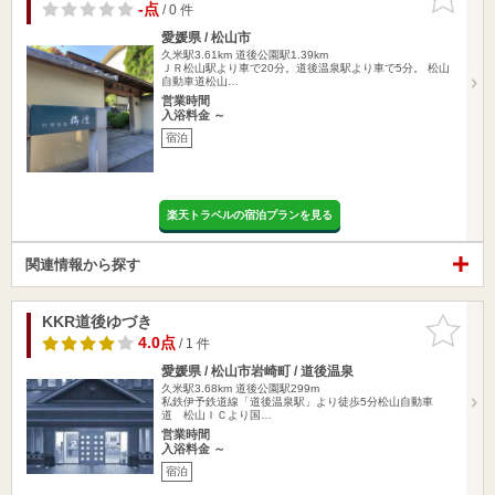
りに追加
-点
/ 0 件
愛媛県 / 松山市
久米駅3.61km
道後公園駅1.39km
ＪＲ松山駅より車で20分。道後温泉駅より車で5分。 松山
自動車道松山…
営業時間
入浴料金 ～
宿泊
楽天トラベルの宿泊プランを見る
関連情報から探す
KKR道後ゆづき
お気に入
りに追加
4.0点
/ 1 件
愛媛県 / 松山市岩崎町 / 道後温泉
久米駅3.68km
道後公園駅299m
私鉄伊予鉄道線「道後温泉駅」より徒歩5分松山自動車
道 松山ＩＣより国…
営業時間
入浴料金 ～
宿泊