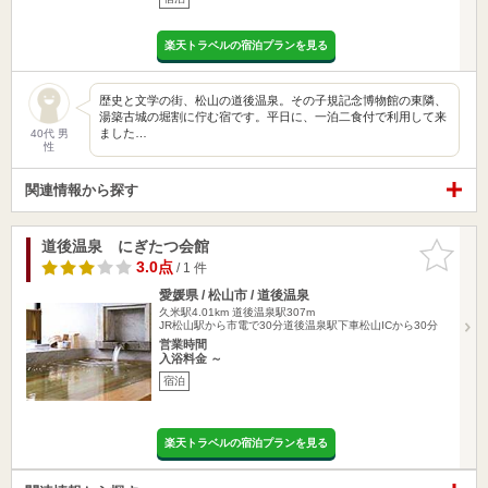
楽天トラベルの宿泊プランを見る
歴史と文学の街、松山の道後温泉。その子規記念博物館の東隣、
湯築古城の堀割に佇む宿です。平日に、一泊二食付で利用して来
ました…
40代 男
性
関連情報から探す
道後温泉 にぎたつ会館
お気に入
りに追加
3.0点
/ 1 件
愛媛県 / 松山市 / 道後温泉
久米駅4.01km
道後温泉駅307m
JR松山駅から市電で30分道後温泉駅下車松山ICから30分
営業時間
入浴料金 ～
宿泊
楽天トラベルの宿泊プランを見る