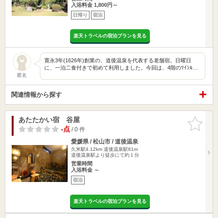
入浴料金 1,800円～
日帰り
宿泊
楽天トラベルの宿泊プランを見る
寛永3年(1626年)創業の、道後温泉を代表する老舗宿。日曜日
に、一泊二食付きで初めて利用しました。今回は、4階のﾂｲﾝﾙ…
匿名
関連情報から探す
あたたかい宿 谷屋
お気に入
りに追加
-点
/ 0 件
愛媛県 / 松山市 / 道後温泉
久米駅4.12km
道後温泉駅81m
道後温泉駅より徒歩にて約１分
営業時間
入浴料金 ～
宿泊
楽天トラベルの宿泊プランを見る