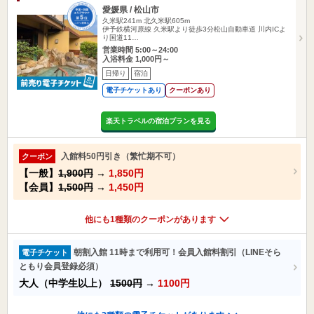
愛媛県 / 松山市
久米駅241m
北久米駅605m
伊予鉄横河原線 久米駅より徒歩3分松山自動車道 川内ICよ
り国道11…
営業時間 5:00～24:00
入浴料金 1,000円～
日帰り
宿泊
電子チケットあり
クーポンあり
楽天トラベルの宿泊プランを見る
入館料50円引き（繁忙期不可）
クーポン
【一般】
1,900円
→
1,850円
【会員】
1,500円
→
1,450円
他にも1種類のクーポンがあります
朝割入館 11時まで利用可！会員入館料割引（LINEそら
電子チケット
ともり会員登録必須）
大人（中学生以上）
1500円
→
1100円