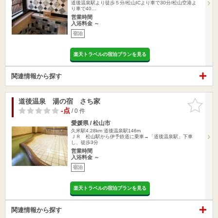
道後温泉駅より徒歩５分/松山ICより車で30分/松山空港よ
り車で40…
営業時間
入浴料金 ～
宿泊
楽天トラベルの宿泊プランを見る
関連情報から探す
道後温泉 湯の宿 さち家
お気に入
りに追加
-点
/ 0 件
愛媛県 / 松山市
久米駅4.28km
道後温泉駅146m
ＪＲ 松山駅から伊予鉄道に乗車→「道後温泉駅」下車
し、徒歩3分
営業時間
入浴料金 ～
宿泊
楽天トラベルの宿泊プランを見る
関連情報から探す