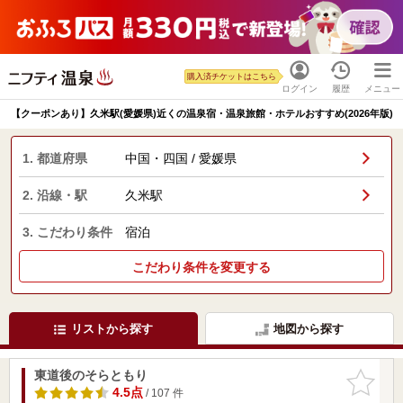
購入済チケットはこちら
ログイン
履歴
メニュー
【クーポンあり】久米駅(愛媛県)近くの温泉宿・温泉旅館・ホテルおすすめ(2026年版)
1. 都道府県
中国・四国 / 愛媛県
2. 沿線・駅
久米駅
3. こだわり条件
宿泊
こだわり条件を変更する
リストから探す
地図から探す
東道後のそらともり
お気に入
りに追加
4.5点
/ 107 件