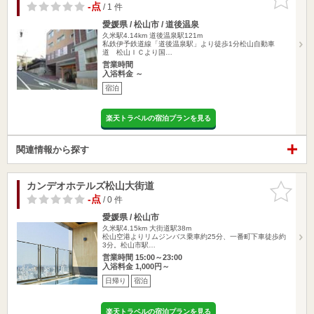
りに追加
-点
/ 1 件
愛媛県 / 松山市 / 道後温泉
久米駅4.14km
道後温泉駅121m
私鉄伊予鉄道線「道後温泉駅」より徒歩1分松山自動車
道 松山ＩＣより国…
営業時間
入浴料金 ～
宿泊
楽天トラベルの宿泊プランを見る
関連情報から探す
カンデオホテルズ松山大街道
お気に入
りに追加
-点
/ 0 件
愛媛県 / 松山市
久米駅4.15km
大街道駅38m
松山空港よりリムジンバス乗車約25分、一番町下車徒歩約
3分。松山市駅…
営業時間 15:00～23:00
入浴料金 1,000円～
日帰り
宿泊
楽天トラベルの宿泊プランを見る