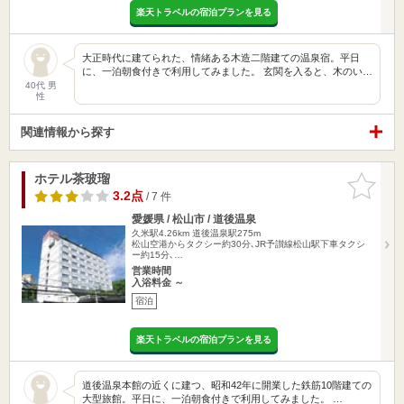
楽天トラベルの宿泊プランを見る
大正時代に建てられた、情緒ある木造二階建ての温泉宿。平日
に、一泊朝食付きで利用してみました。 玄関を入ると、木のい…
40代 男
性
関連情報から探す
ホテル茶玻瑠
お気に入
りに追加
3.2点
/ 7 件
愛媛県 / 松山市 / 道後温泉
久米駅4.26km
道後温泉駅275m
松山空港からタクシー約30分､JR予讃線松山駅下車タクシ
ー約15分､…
営業時間
入浴料金 ～
宿泊
楽天トラベルの宿泊プランを見る
道後温泉本館の近くに建つ、昭和42年に開業した鉄筋10階建ての
大型旅館。平日に、一泊朝食付きで利用してみました。 …