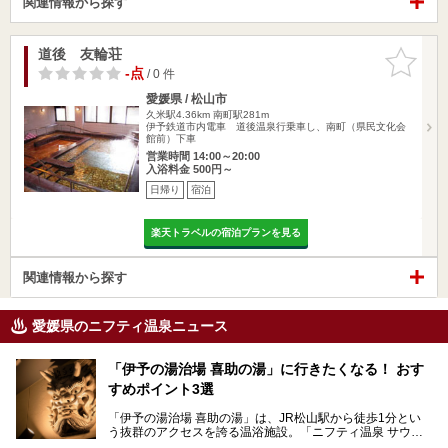
関連情報から探す
道後 友輪荘
お気に入
りに追加
-点
/ 0 件
愛媛県 / 松山市
久米駅4.36km
南町駅281m
伊予鉄道市内電車 道後温泉行乗車し、南町（県民文化会
館前）下車
営業時間 14:00～20:00
入浴料金 500円～
日帰り
宿泊
楽天トラベルの宿泊プランを見る
関連情報から探す
愛媛県のニフティ温泉ニュース
「伊予の湯治場 喜助の湯」に行きたくなる！ おす
すめポイント3選
「伊予の湯治場 喜助の湯」は、JR松山駅から徒歩1分とい
う抜群のアクセスを誇る温浴施設。「ニフティ温泉 サウナ
ランキング」で2年連続1位を獲得し、全国から多くのサウ