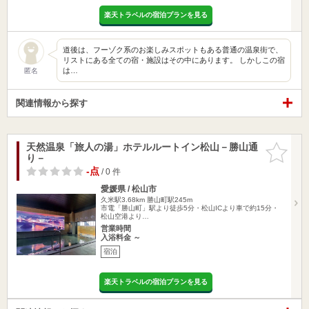
楽天トラベルの宿泊プランを見る
道後は、フーゾク系のお楽しみスポットもある普通の温泉街で、
リストにある全ての宿・施設はその中にあります。 しかしこの宿
は…
匿名
関連情報から探す
天然温泉「旅人の湯」ホテルルートイン松山－勝山通
お気に入
り－
りに追加
-点
/ 0 件
愛媛県 / 松山市
久米駅3.68km
勝山町駅245m
市電「勝山町」駅より徒歩5分・松山ICより車で約15分・
松山空港より…
営業時間
入浴料金 ～
宿泊
楽天トラベルの宿泊プランを見る