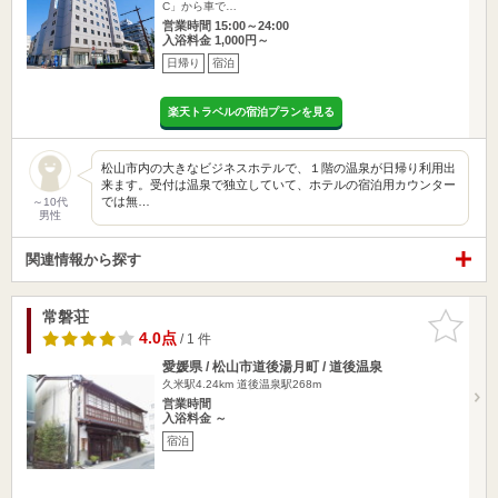
C」から車で…
営業時間 15:00～24:00
入浴料金 1,000円～
日帰り
宿泊
楽天トラベルの宿泊プランを見る
松山市内の大きなビジネスホテルで、１階の温泉が日帰り利用出
来ます。受付は温泉で独立していて、ホテルの宿泊用カウンター
では無…
～10代
男性
関連情報から探す
常磐荘
お気に入
りに追加
4.0点
/ 1 件
愛媛県 / 松山市道後湯月町 / 道後温泉
久米駅4.24km
道後温泉駅268m
営業時間
入浴料金 ～
宿泊