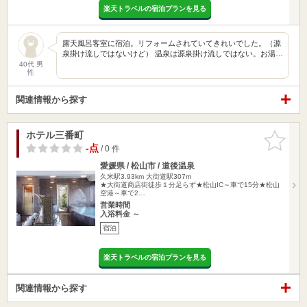
楽天トラベルの宿泊プランを見る
露天風呂客室に宿泊。リフォームされていてきれいでした。（源
泉掛け流しではないけど） 温泉は源泉掛け流しではない。お湯…
40代 男
性
関連情報から探す
ホテル三番町
お気に入
りに追加
-点
/ 0 件
愛媛県 / 松山市 / 道後温泉
久米駅3.93km
大街道駅307m
★大街道商店街徒歩１分足らず★松山IC～車で15分★松山
空港～車で2…
営業時間
入浴料金 ～
宿泊
楽天トラベルの宿泊プランを見る
関連情報から探す