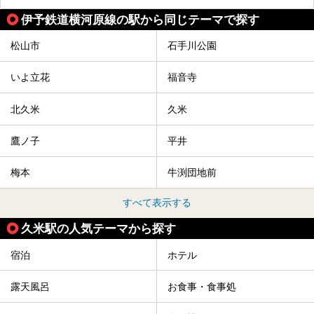
伊予鉄道横河原線の駅から同じテーマで探す
松山市
石手川公園
いよ立花
福音寺
北久米
久米
鷹ノ子
平井
梅本
牛渕団地前
すべて表示する
久米駅の人気テーマから探す
宿泊
ホテル
露天風呂
お食事・食事処