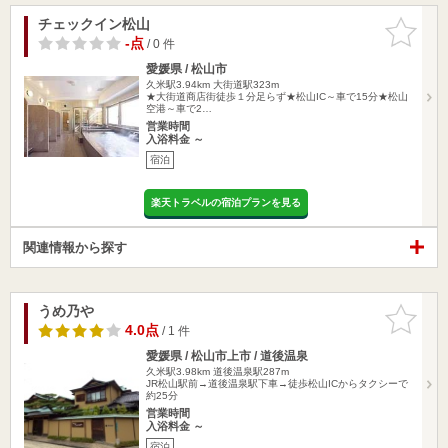
チェックイン松山
お気に入
りに追加
-点
/ 0 件
愛媛県 / 松山市
久米駅3.94km
大街道駅323m
★大街道商店街徒歩１分足らず★松山IC～車で15分★松山
空港～車で2…
営業時間
入浴料金 ～
宿泊
楽天トラベルの宿泊プランを見る
関連情報から探す
うめ乃や
お気に入
りに追加
4.0点
/ 1 件
愛媛県 / 松山市上市 / 道後温泉
久米駅3.98km
道後温泉駅287m
JR松山駅前→道後温泉駅下車→徒歩松山ICからタクシーで
約25分
営業時間
入浴料金 ～
宿泊