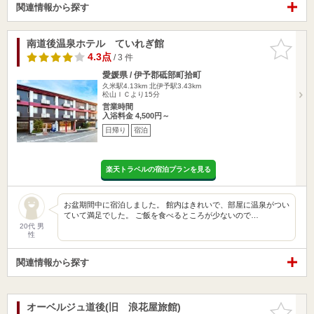
関連情報から探す
南道後温泉ホテル ていれぎ館
お気に入
りに追加
4.3点
/ 3 件
愛媛県 / 伊予郡砥部町拾町
久米駅4.13km
北伊予駅3.43km
松山ＩＣより15分
営業時間
入浴料金 4,500円～
日帰り
宿泊
楽天トラベルの宿泊プランを見る
お盆期間中に宿泊しました。 館内はきれいで、部屋に温泉がつい
ていて満足でした。 ご飯を食べるところが少ないので…
20代 男
性
関連情報から探す
オーベルジュ道後(旧 浪花屋旅館)
お気に入