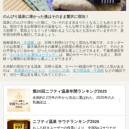
のんびり温泉に浸かった後はそのまま贅沢に宿泊！
温泉にのんびり浸かった後に、ついそのまま泊まりたくなることもありますよ
ね。宿泊できるお部屋付きの温泉なら、そんな時でも安心！温泉後はリラック
ス効果で、普段よりもぐっすり眠れるようになるとも言われていますので、是
非宿泊利用も検討してみましょう。
箱根湯本の
「天成園」
は、日帰り利用だけでなく宿泊も可能です。スタンダー
ドのお部屋と、露天風呂付きの豪華なお部屋が用意されているので、そのとき
の予算などに合わせ、ぴったりのお部屋を選ぶことができます。千葉県浦安市
の「
スパ＆ホテル 舞浜ユーラシア」
は、都心やテーマパークにも近く、和洋
様々な種類のお部屋から選ぶことができます。
久米駅の宿泊できる温泉、日帰り温泉、スーパー銭湯の中でも特に人気がある
のは、
東道後のそらともり
、
たかのこの湯
、
星乃岡温泉・千湯館
などの施設で
す。ぜひ一度は足を運んでみてください。
第20回ニフティ温泉年間ランキング2025
全国約2.2万件の中から頂点に選ばれた、2025年の人
気施設は…
ニフティ温泉 サウナランキング2026
おふろ好きユーザーの投票により、全国No.1サウナが