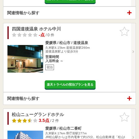
関連情報から探す
四国道後温泉 ホテル中川
お気に入
りに追加
-点
/ 0 件
愛媛県 / 松山市 / 道後温泉
久米駅4.15km
道後温泉駅260m
道後温泉駅より徒歩3分
営業時間
入浴料金 ～
宿泊
楽天トラベルの宿泊プランを見る
関連情報から探す
松山ニューグランドホテル
お気に入
りに追加
3.5点
/ 2 件
愛媛県 / 松山市二番町
久米駅4.17km
県庁前駅277m
JR松山駅からは市内電車で約15分。松山自動車道「松山I