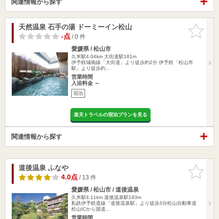
関連情報から探す
天然温泉 石手の湯 ドーミーイン松山
お気に入
りに追加
-点
/ 0 件
愛媛県 / 松山市
久米駅4.04km
大街道駅181m
伊予鉄城南線「大街道」より徒歩約2分 伊予鉄「松山市
駅」より徒歩約…
営業時間
入浴料金 ～
宿泊
楽天トラベルの宿泊プランを見る
関連情報から探す
道後温泉 ふなや
お気に入
りに追加
4.0点
/ 13 件
愛媛県 / 松山市 / 道後温泉
久米駅4.11km
道後温泉駅193m
私鉄伊予鉄道線「道後温泉駅」より徒歩3分松山自動車道
松山ICから国道…
営業時間