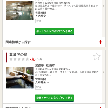
久米駅4.33km
道後温泉駅316m
道後温泉駅より徒歩５分！坊っちゃん湯道後温泉本館まで
は徒歩１分の好立…
営業時間
入浴料金 ～
宿泊
楽天トラベルの宿泊プランを見る
関連情報から探す
葛城 琴の庭
お気に入
りに追加
-点
/ 0 件
愛媛県 / 松山市
久米駅4.35km
道後温泉駅335m
JR予讃線松山駅下車、タクシーで15分、市電道後温泉駅終
点下車徒歩5…
営業時間
入浴料金 ～
宿泊
楽天トラベルの宿泊プランを見る