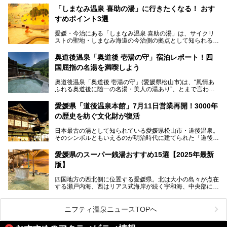
ナーが訪れる人気スポットです。天然温泉・サウナ・岩盤
「しまなみ温泉 喜助の湯」に行きたくなる！ おす
浴・食事・宿泊まで“癒しのすべて”がそろう人気施設の中で
すめポイント3選
も、特におすすめしたい3つのポイントについて厳選してお
届けします。読めばきっと、行きたくなること間違いなし！
愛媛・今治にある「しまなみ温泉 喜助の湯」は、サイクリ
ストの聖地・しまなみ海道の今治側の拠点として知られる人
気の温泉施設。「日本一サイクリストが集まる温泉」とも呼
ばれていて、自転車ロッカーや工具、給水サービスなど、旅
奥道後温泉「奥道後 壱湯の守」宿泊レポート！四
人に嬉しい工夫がたっぷり。お風呂は内湯から半露天、サウ
国屈指の名湯を満喫しよう
ナまで種類豊富で広々空間。泉質も温度もバリエーション豊
かで、湯めぐり感覚で楽しめちゃいます。
奥道後温泉「奥道後 壱湯の守」(愛媛県松山市)は、“風情あ
ふれる奥道後に随一の名湯・美人の湯あり”、とまで言われ
る四国屈指の名湯です。最も有名なのが、西日本最大級の大
今回は人気のこの施設の中でも、特におすすめしたい3つの
露天風呂。日々の生活から隔離された非日常感を味わえま
ポイントについて厳選してお届けします。読めばきっと、行
愛媛県「道後温泉本館」7月11日営業再開！3000年
す。
きたくなること間違いなし！
の歴史を紡ぐ文化財が復活
日帰り入浴も可能ですが、宿泊してじっくり楽しむのがベス
日本最古の湯として知られている愛媛県松山市・道後温泉。
ト。今回はニフティ温泉ライターである筆者自ら宿泊し、名
そのシンボルともいえるのが明治時代に建てられた「道後温
物の大露天風呂「翠明の湯」の全浴槽をご紹介。また、パブ
泉本館」です。平成31年1月から約5年半にわたって行って
リックスペース・貸切露天風呂・客室・食事など、多角的に
いた保存修理工事が終わり、いよいよ2024年7月11日から
その魅力をご紹介します！
愛媛県のスーパー銭湯おすすめ15選【2025年最新
全館営業再開となります。
版】
四国地方の西北側に位置する愛媛県。北は大小の島々が点在
する瀬戸内海、西はリアス式海岸が続く宇和海、中央部には
西日本最高峰の石鎚山とその連山に囲まれたバラエティ豊か
な自然と、温暖な気候が魅力の県です。
日本最古の温泉といわれる道後温泉を筆頭に、多くの温泉が
ニフティ温泉ニュースTOPへ
ある愛媛県は、スーパー銭湯も豊富です。中には、中四国地
方を代表する人気の施設も。今回は、愛媛県の誇るスーパー