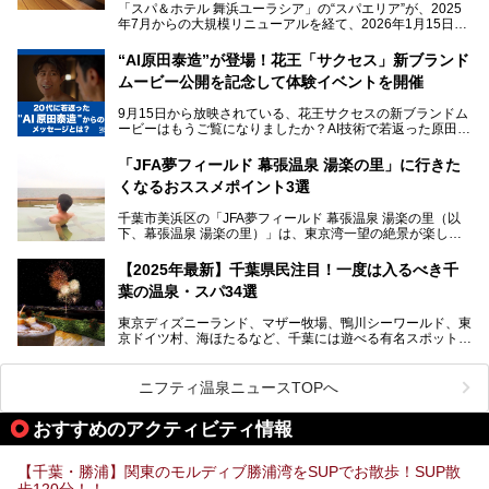
そんな多様なニーズに応える施設が揃っているため、その日
「スパ＆ホテル 舞浜ユーラシア」の“スパエリア”が、2025
の目的に合った施設がきっと見つかるはずです。
年7月からの大規模リニューアルを経て、2026年1月15日
（木）に再オープン！
さらに最近では、24時間営業で深夜まで滞在できる施設
“AI原田泰造”が登場！花王「サクセス」新ブランド
や、テレワーク・コワーキングスペースを備えた仕事もでき
新設エリアや生まれ変わった浴場・サウナの魅力を、人気キ
るスパも増えており、ただの入浴施設にとどまらない進化を
ムービー公開を記念して体験イベントを開催
ャラクター「ユーラシわん」と一緒にご紹介します。必見の
遂げています。
マル秘情報がたっぷり。ぜひチェックしてみてください！
9月15日から放映されている、花王サクセスの新ブランドム
───
本記事では、人気スーパー銭湯から絶景施設、コワーキング
ービーはもうご覧になりましたか？AI技術で若返った原田泰
提供元：SPA＆HOTEL舞浜ユーラシア【PR】
スペースや休憩スペースが充実した施設、子連れファミリー
造さんが登場して、“前を向くチカラに”というメッセージを
この記事はSPA＆HOTEL舞浜ユーラシアのPRレポート記事
向けの施設など、目的に合わせたおすすめの施設を紹介しま
伝えるムービーです。公開を記念して、スパメッツァおおた
です。
「JFA夢フィールド 幕張温泉 湯楽の里」に行きた
す。
か竜泉寺の湯にて体験イベントを開催。花王サクセスの製品
くなるおススメポイント3選
が無料で試せるチャンスです！
千葉県でスーパー銭湯選びに困った際は、ぜひ参考にしてく
───
ださい。
千葉市美浜区の「JFA夢フィールド 幕張温泉 湯楽の里（以
提供元：花王株式会社【PR】
下、幕張温泉 湯楽の里）」は、東京湾一望の絶景が楽しめ
この記事は花王株式会社商品のPRレポート記事です。
る日帰り温泉です。
設備も天然温泉の露天風呂、サウナ、岩盤浴のほか、高濃度
【2025年最新】千葉県民注目！一度は入るべき千
炭酸泉、海の見えるお休み処や食事処、展望抜群の屋上ま
葉の温泉・スパ34選
で、年代を問わずたっぷり楽しめます。
東京ディズニーランド、マザー牧場、鴨川シーワールド、東
今回は人気のこの施設の中でも、特におススメしたい3つの
京ドイツ村、海ほたるなど、千葉には遊べる有名スポットが
ポイントについて厳選してお届けします。読めばきっと、行
たくさん。そんな千葉県は温泉・スパもすごいんです！千葉
きたくなること間違いなし！
県で生まれ、千葉県で育ち、つい最近まで千葉在住だった私
がお勧めする、一度は入るべき千葉の温泉・スパ34選をま
ニフティ温泉ニュースTOPへ
とめました。
おすすめのアクティビティ情報
【千葉・勝浦】関東のモルディブ勝浦湾をSUPでお散歩！SUP散
歩120分！！