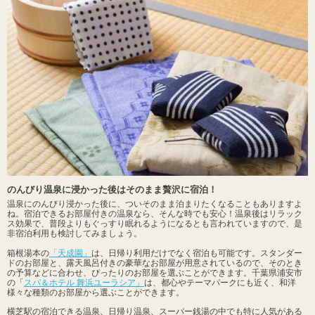
のんびり温泉に浸かった後はそのまま贅沢に宿泊！
温泉にのんびり浸かった後に、ついそのまま泊まりたくなることもありますよ
ね。宿泊できるお部屋付きの温泉なら、そんな時でも安心！温泉後はリラック
ス効果で、普段よりもぐっすり眠れるようになるとも言われていますので、是
非宿泊利用も検討してみましょう。
箱根湯本の
「天成園」
は、日帰り利用だけでなく宿泊も可能です。スタンダー
ドのお部屋と、露天風呂付きの豪華なお部屋が用意されているので、そのとき
の予算などに合わせ、ぴったりのお部屋を選ぶことができます。千葉県浦安市
の「
スパ＆ホテル 舞浜ユーラシア」
は、都心やテーマパークにも近く、和洋
様々な種類のお部屋から選ぶことができます。
横芝駅の宿泊できる温泉、日帰り温泉、スーパー銭湯の中でも特に人気がある