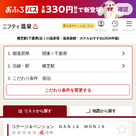
購入済チケットはこちら
ログイン
履歴
メニュー
横芝駅(千葉県)近くの温泉宿・温泉旅館・ホテルおすすめ(2026年版)
1. 都道府県
関東 / 千葉県
2. 沿線・駅
横芝駅
3. こだわり条件
宿泊
こだわり条件を変更する
リストから探す
地図から探す
コテージ＆ペンション ＮＡＮＪＡ ＭＯＮＪＡ
お気に入
りに追加
-点
/ 0 件