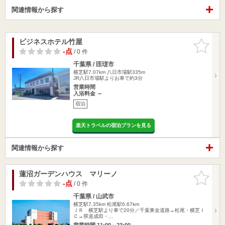
関連情報から探す
ビジネスホテル竹屋
お気に入
りに追加
-点
/ 0 件
千葉県 / 匝瑳市
横芝駅7.07km
八日市場駅335m
JR八日市場駅よりお車で約3分
営業時間
入浴料金 ～
宿泊
楽天トラベルの宿泊プランを見る
関連情報から探す
蓮沼ガーデンハウス マリーノ
お気に入
りに追加
-点
/ 0 件
千葉県 / 山武市
横芝駅7.35km
松尾駅6.67km
ＪＲ 横芝駅より車で20分／千葉東金道路→松尾・横芝Ｉ
Ｃ→県道成田・…
営業時間 11:00～23:00