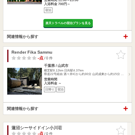
入浴料金 700円～
宿泊
楽天トラベルの宿泊プランを見る
関連情報から探す
Render Fika Sammu
お気に入
りに追加
-点
/ 0 件
千葉県 / 山武市
横芝駅8.12km
日向駅4.37km
県道22号経由 酒々井ICから約30分 山武成東から約15分 …
営業時間
入浴料金 ～
日帰り
宿泊
関連情報から探す
蓮沼シーサイドイン小川荘
お気に入
りに追加
-点
/ 0 件