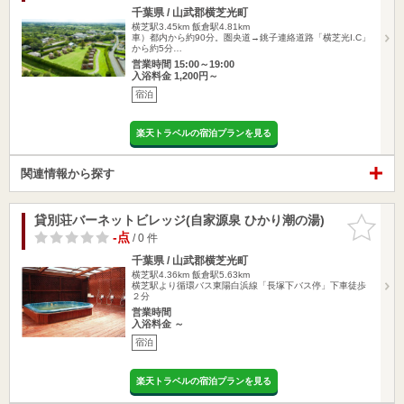
千葉県 / 山武郡横芝光町
横芝駅3.45km
飯倉駅4.81km
車）都内から約90分。圏央道→銚子連絡道路「横芝光I.C」
から約5分…
営業時間 15:00～19:00
入浴料金 1,200円～
宿泊
楽天トラベルの宿泊プランを見る
関連情報から探す
貸別荘バーネットビレッジ(自家源泉 ひかり潮の湯)
お気に入
りに追加
-点
/ 0 件
千葉県 / 山武郡横芝光町
横芝駅4.36km
飯倉駅5.63km
横芝駅より循環バス東陽白浜線「長塚下バス停」下車徒歩
２分
営業時間
入浴料金 ～
宿泊
楽天トラベルの宿泊プランを見る