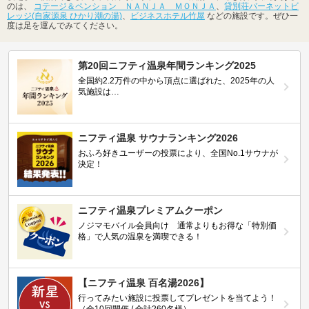
のは、
コテージ＆ペンション ＮＡＮＪＡ ＭＯＮＪＡ
、
貸別荘バーネットビ
レッジ(自家源泉 ひかり潮の湯)
、
ビジネスホテル竹屋
などの施設です。ぜひ一
度は足を運んでみてください。
第20回ニフティ温泉年間ランキング2025
全国約2.2万件の中から頂点に選ばれた、2025年の人
気施設は…
ニフティ温泉 サウナランキング2026
おふろ好きユーザーの投票により、全国No.1サウナが
決定！
ニフティ温泉プレミアムクーポン
ノジマモバイル会員向け 通常よりもお得な「特別価
格」で人気の温泉を満喫できる！
【ニフティ温泉 百名湯2026】
行ってみたい施設に投票してプレゼントを当てよう！