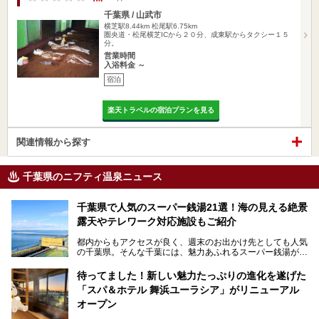
千葉県 / 山武市
横芝駅8.44km
松尾駅6.75km
圏央道・松尾横芝ICから２０分、成東駅からタクシー１５
分。
営業時間
入浴料金 ～
宿泊
楽天トラベルの宿泊プランを見る
関連情報から探す
千葉県のニフティ温泉ニュース
千葉県で人気のスーパー銭湯21選！海の見える絶景
露天やテレワーク対応施設もご紹介
都内からもアクセスが良く、週末のお出かけ先としても人気
の千葉県。そんな千葉には、魅力あふれるスーパー銭湯がた
くさんあります。
待ってました！新しい魅力たっぷりの進化を遂げた
「サウナでしっかりととのいたい」「海が見える絶景で非日
「スパ＆ホテル 舞浜ユーラシア」がリニューアル
常を味わいたい」「子連れでも気兼ねなく1日過ごした
い」。
オープン