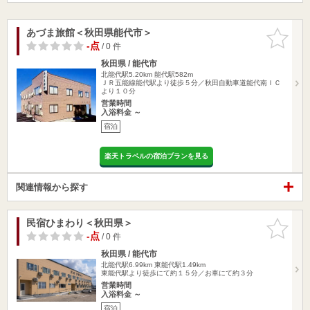
あづま旅館＜秋田県能代市＞
お気に入
りに追加
-点
/ 0 件
秋田県 / 能代市
北能代駅5.20km
能代駅582m
ＪＲ五能線能代駅より徒歩５分／秋田自動車道能代南ＩＣ
より１０分
営業時間
入浴料金 ～
宿泊
楽天トラベルの宿泊プランを見る
関連情報から探す
民宿ひまわり＜秋田県＞
お気に入
りに追加
-点
/ 0 件
秋田県 / 能代市
北能代駅6.99km
東能代駅1.49km
東能代駅より徒歩にて約１５分／お車にて約３分
営業時間
入浴料金 ～
宿泊