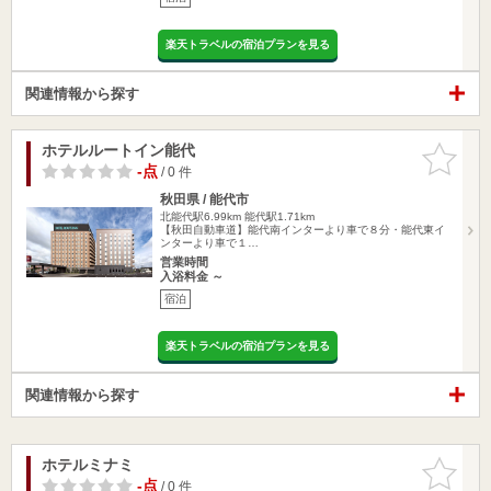
楽天トラベルの宿泊プランを見る
関連情報から探す
ホテルルートイン能代
お気に入
りに追加
-点
/ 0 件
秋田県 / 能代市
北能代駅6.99km
能代駅1.71km
【秋田自動車道】能代南インターより車で８分・能代東イ
ンターより車で１…
営業時間
入浴料金 ～
宿泊
楽天トラベルの宿泊プランを見る
関連情報から探す
ホテルミナミ
お気に入
りに追加
-点
/ 0 件