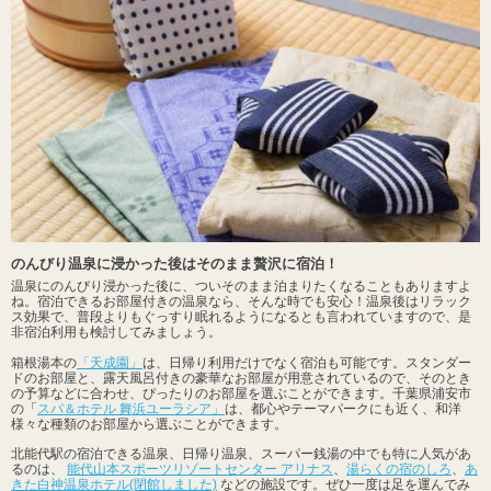
のんびり温泉に浸かった後はそのまま贅沢に宿泊！
温泉にのんびり浸かった後に、ついそのまま泊まりたくなることもありますよ
ね。宿泊できるお部屋付きの温泉なら、そんな時でも安心！温泉後はリラック
ス効果で、普段よりもぐっすり眠れるようになるとも言われていますので、是
非宿泊利用も検討してみましょう。
箱根湯本の
「天成園」
は、日帰り利用だけでなく宿泊も可能です。スタンダー
ドのお部屋と、露天風呂付きの豪華なお部屋が用意されているので、そのとき
の予算などに合わせ、ぴったりのお部屋を選ぶことができます。千葉県浦安市
の「
スパ＆ホテル 舞浜ユーラシア」
は、都心やテーマパークにも近く、和洋
様々な種類のお部屋から選ぶことができます。
北能代駅の宿泊できる温泉、日帰り温泉、スーパー銭湯の中でも特に人気があ
るのは、
能代山本スポーツリゾートセンター アリナス
、
湯らくの宿のしろ
、
あ
きた白神温泉ホテル(閉館しました)
などの施設です。ぜひ一度は足を運んでみ