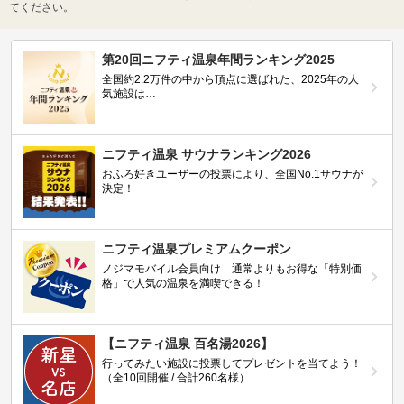
てください。
第20回ニフティ温泉年間ランキング2025
全国約2.2万件の中から頂点に選ばれた、2025年の人
気施設は…
ニフティ温泉 サウナランキング2026
おふろ好きユーザーの投票により、全国No.1サウナが
決定！
ニフティ温泉プレミアムクーポン
ノジマモバイル会員向け 通常よりもお得な「特別価
格」で人気の温泉を満喫できる！
【ニフティ温泉 百名湯2026】
行ってみたい施設に投票してプレゼントを当てよう！
（全10回開催 / 合計260名様）