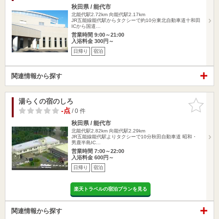
秋田県 / 能代市
北能代駅2.72km
向能代駅2.17km
JR五能線能代駅からタクシーで約10分東北自動車道十和田
ICから国道…
営業時間 9:00～21:00
入浴料金 300円～
日帰り
宿泊
関連情報から探す
湯らくの宿のしろ
お気に入
りに追加
-点
/ 0 件
秋田県 / 能代市
北能代駅2.82km
向能代駅2.29km
JR五能線能代駅よりタクシーで10分秋田自動車道 昭和・
男鹿半島IC…
営業時間 7:00～22:00
入浴料金 600円～
日帰り
宿泊
楽天トラベルの宿泊プランを見る
関連情報から探す