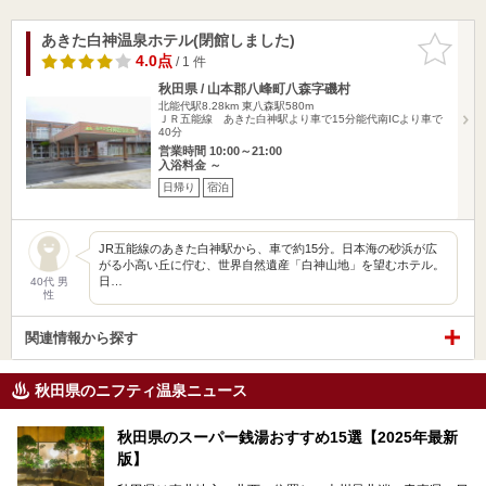
あきた白神温泉ホテル(閉館しました)
お気に入
りに追加
4.0点
/ 1 件
秋田県 / 山本郡八峰町八森字磯村
北能代駅8.28km
東八森駅580m
ＪＲ五能線 あきた白神駅より車で15分能代南ICより車で
40分
営業時間 10:00～21:00
入浴料金 ～
日帰り
宿泊
JR五能線のあきた白神駅から、車で約15分。日本海の砂浜が広
がる小高い丘に佇む、世界自然遺産「白神山地」を望むホテル。
日…
40代 男
性
関連情報から探す
秋田県のニフティ温泉ニュース
秋田県のスーパー銭湯おすすめ15選【2025年最新
版】