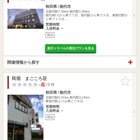
秋田県 / 能代市
北能代駅7.06km
能代駅1.80km
能代南I.Cから車で７分。能代駅から車で５分。東能代駅か
ら車で１０分…
営業時間
入浴料金 ～
宿泊
楽天トラベルの宿泊プランを見る
関連情報から探す
民宿 まごころ荘
お気に入
りに追加
-点
/ 0 件
秋田県 / 能代市
北能代駅8.41km
能代駅3.24km
東能代駅よりお車にて８分
営業時間
入浴料金 ～
宿泊