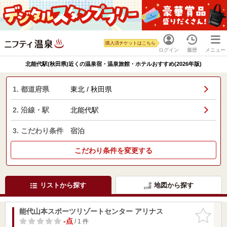
購入済チケットはこちら
ログイン
履歴
メニュー
北能代駅(秋田県)近くの温泉宿・温泉旅館・ホテルおすすめ(2026年版)
1. 都道府県
東北 / 秋田県
2. 沿線・駅
北能代駅
3. こだわり条件
宿泊
こだわり条件を変更する
リストから探す
地図から探す
能代山本スポーツリゾートセンター アリナス
お気に入
りに追加
-点
/ 1 件