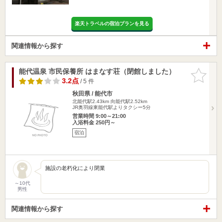
楽天トラベルの宿泊プランを見る
関連情報から探す
能代温泉 市民保養所 はまなす荘（閉館しました）
お気に入
りに追加
3.2点
/ 5 件
秋田県 / 能代市
北能代駅2.43km
向能代駅2.52km
JR奥羽線東能代駅よりタクシー5分
営業時間 9:00～21:00
入浴料金 250円～
宿泊
施設の老朽化により閉業
～10代
男性
関連情報から探す