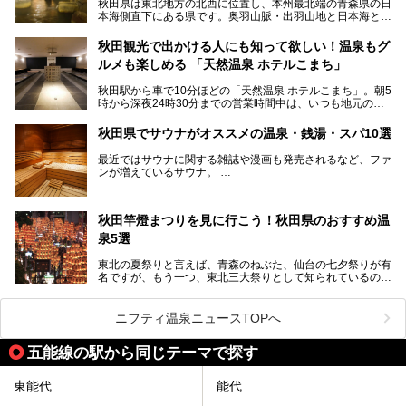
秋田県は東北地方の北西に位置し、本州最北端の青森県の日
本海側直下にある県です。奥羽山脈・出羽山地と日本海とい
う、厳しくも雄大な自然に囲まれたエリアで、ユネスコの世
界自然遺産に登録された白神山地のほか、多くの国立公園・
秋田観光で出かける人にも知って欲しい！温泉もグ
国定公園を擁しています。
ルメも楽しめる 「天然温泉 ホテルこまち」
「あきたこまち」に代表される米の生産量は国内第3位。米
どころ・酒どころとして知られ、比内地鶏・きりたんぽ鍋・
秋田駅から車で10分ほどの「天然温泉 ホテルこまち」。朝5
ハタハタ・しょっつる（魚醤）といった独特の食材も豊富で
時から深夜24時30分までの営業時間中は、いつも地元の人
す。
で賑わっている人気の温泉施設です。宿泊も可能で、温泉や
夏の「秋田竿燈（かんとう）まつり」や男鹿市の「なまは
岩盤浴入り放題なのに1泊3,500円からと破格の安さ！
げ」など、全国的に有名な催しも多い秋田県。観光旅行にも
秋田県でサウナがオススメの温泉・銭湯・スパ10選
観光にも便利な「天然温泉 ホテルこまち」の魅力をたっぷ
役立つ、県内のおすすめスーパー銭湯＆立ち寄り湯情報をご
りお届けします。
紹介します。
最近ではサウナに関する雑誌や漫画も発売されるなど、ファ
ンが増えているサウナ。
しかしサウナは一口にサウナと言っても、ドライサウナ、ス
チームサウナ、塩サウナなどが存在し、施設によって様々な
秋田竿燈まつりを見に行こう！秋田県のおすすめ温
こだわりを持つ施設も増えています。
泉5選
今回はそんな今話題のサウナが楽しめる、秋田県内にあるオ
ススメ温泉・銭湯・スパを10件まとめてご紹介します。
東北の夏祭りと言えば、青森のねぶた、仙台の七夕祭りが有
名ですが、もう一つ、東北三大祭りとして知られているのが
秋田の竿燈祭りです。
毎年8月3日から6日に行われる「秋田竿燈まつり」は、たく
ニフティ温泉ニュースTOPへ
さんの提灯をぶらさげた大きな竿燈を「ドッコイショ」の掛
け声にあわせて秋田駅周辺を練り歩きます。
五能線の駅から同じテーマで探す
竿燈の数は230本、１万個の提灯がまるで天の川のように連
なり、秋田の夜を照らします。
東能代
能代
竿燈まつりを見た後は、秋田の温泉で骨休め。秋田美人を生