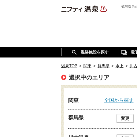
硫酸塩泉
温浴施設を探す
電
温泉TOP
>
関東
>
群馬県
>
水上
>
川
選択中のエリア
全国から探す
関東
群馬県
変更