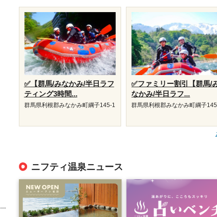
✅【群馬/みなかみ/半日ラフ
✅ファミリー割引【群馬/
ティング3時間...
なかみ/半日ラフ...
群馬県利根郡みなかみ町綱子145-1
群馬県利根郡みなかみ町綱子145
ニフティ温泉ニュース