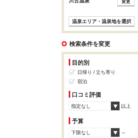
川古温泉
変更
温泉エリア・温泉地を選択
検索条件を変更
目的別
日帰り / 立ち寄り
宿泊
口コミ評価
指定なし
以上
予算
下限なし
～