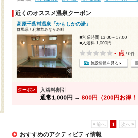
近くのオススメ温泉クーポン
高原千葉村温泉「かもしかの湯」
群馬県 / 利根郡みなかみ町
■営業時間 13:00～17:00
■入浴料 1,000円
- 点
/ 0件
施設情報を見る
入浴料割引
クーポン
通常
1,000円
→
800円（200円お得
前へ
1
次へ
おすすめのアクティビティ情報