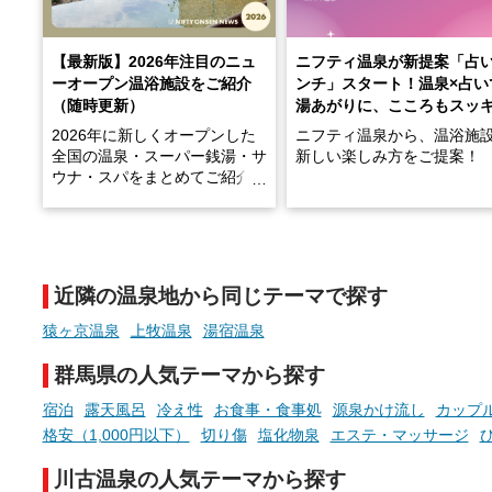
【最新版】2026年注目のニュ
ニフティ温泉が新提案「占
ーオープン温浴施設をご紹介
ンチ」スタート！温泉×占い
（随時更新）
湯あがりに、こころもスッ
2026年に新しくオープンした
ニフティ温泉から、温浴施
全国の温泉・スーパー銭湯・サ
新しい楽しみ方をご提案！
ウナ・スパをまとめてご紹介！
※随時更新しています
温泉で体を癒したあとに、
でこころもスッキリ──そん
天然温泉や露天風呂、注目のサ
新体験が楽しめる「占いベ
ウナなど、こだわりの魅力がつ
チ」を展開中♨
まったスポットが続々登場して
近隣の温泉地から同じテーマで探す
います。
手相やタロットなど気軽に
現地取材記事もあわせて紹介し
める占いで、“ととのう”お
猿ヶ京温泉
上牧温泉
湯宿温泉
ていますので、気になる施設は
時間を、もっと特別に。
ぜひチェックして次のおでかけ
群馬県の人気テーマから探す
先の参考にしてみてください
ね。
宿泊
露天風呂
冷え性
お食事・食事処
源泉かけ流し
カップ
格安（1,000円以下）
切り傷
塩化物泉
エステ・マッサージ
川古温泉の人気テーマから探す