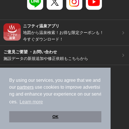
ニフティ温泉アプリ
地図から温泉検索！お得な限定クーポンも！
今すぐダウンロード！
ご意見ご要望 ・お問い合わせ
施設データの新規追加や修正依頼もこちらから
スマートフォン
/
PC
加盟店募集（資料請求）
広告出稿のご案内
By using our services, you agree that we and
our
partners
use cookies to improve advertisi
利用規約
ライフスタイルMEMBERS+規約
ng and enhance your experience on our servi
特定商取引法に基づく表記
ヘルプ
採用情報
ces.
Learn more
運営会社
個人情報保護ポリシー
©NIFTY Lifestyle Co., Ltd.
OK