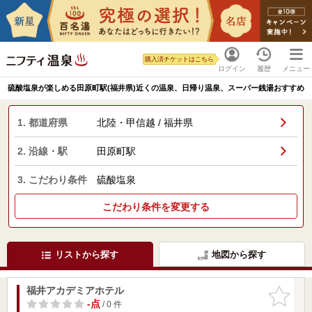
購入済チケットはこちら
ログイン
履歴
メニュー
硫酸塩泉が楽しめる田原町駅(福井県)近くの温泉、日帰り温泉、スーパー銭湯おすすめ
1. 都道府県
北陸・甲信越 / 福井県
2. 沿線・駅
田原町駅
3. こだわり条件
硫酸塩泉
こだわり条件を変更する
リストから探す
地図から探す
福井アカデミアホテル
お気に入
りに追加
-点
/ 0 件