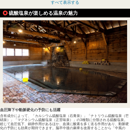
すべて表示する
硫酸塩泉が楽しめる温泉の魅力
血圧降下や動脈硬化の予防にも活躍
含有成分によって、「カルシウム硫酸塩泉（石膏泉）」「ナトリウム硫酸塩泉（芒
硝泉）」「マグネシウム硫酸塩泉（正苦味泉）」の3種類に分類される硫酸塩泉。
総じて血圧低下、鎮静作用があるほか、血液に酸素を多く送る作用があり、動脈硬
化の予防にも効果が期待できます。脳卒中後の麻痺を改善することから「中風の