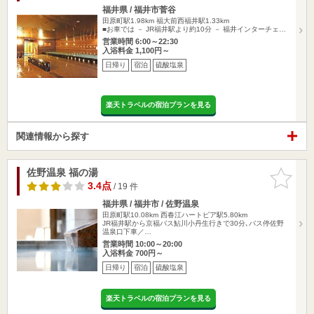
福井県 / 福井市菅谷
田原町駅1.98km
福大前西福井駅1.33km
■お車では － JR福井駅より約10分 － 福井インターチェ…
営業時間 6:00～22:30
入浴料金 1,100円～
日帰り
宿泊
硫酸塩泉
楽天トラベルの宿泊プランを見る
関連情報から探す
佐野温泉 福の湯
お気に入
りに追加
3.4点
/ 19 件
福井県 / 福井市 / 佐野温泉
田原町駅10.08km
西春江ハートピア駅5.80km
JR福井駅から京福バス鮎川小丹生行きで30分､バス停佐野
温泉口下車／…
営業時間 10:00～20:00
入浴料金 700円～
日帰り
宿泊
硫酸塩泉
楽天トラベルの宿泊プランを見る