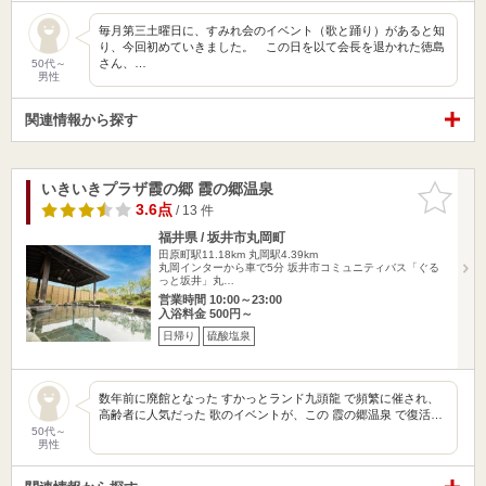
毎月第三土曜日に、すみれ会のイベント（歌と踊り）があると知
り、今回初めていきました。 この日を以て会長を退かれた徳島
さん、…
50代～
男性
関連情報から探す
いきいきプラザ霞の郷 霞の郷温泉
お気に入
りに追加
3.6点
/ 13 件
福井県 / 坂井市丸岡町
田原町駅11.18km
丸岡駅4.39km
丸岡インターから車で5分 坂井市コミュニティバス「ぐる
っと坂井」丸…
営業時間 10:00～23:00
入浴料金 500円～
日帰り
硫酸塩泉
数年前に廃館となった すかっとランド九頭龍 で頻繁に催され、
高齢者に人気だった 歌のイベントが、この 霞の郷温泉 で復活…
50代～
男性