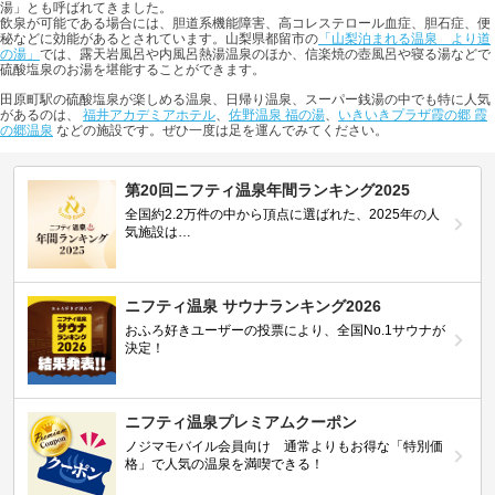
湯」とも呼ばれてきました。
飲泉が可能である場合には、胆道系機能障害、高コレステロール血症、胆石症、便
秘などに効能があるとされています。山梨県都留市の
「山梨泊まれる温泉 より道
の湯」
では、露天岩風呂や内風呂熱湯温泉のほか、信楽焼の壺風呂や寝る湯などで
硫酸塩泉のお湯を堪能することができます。
田原町駅の硫酸塩泉が楽しめる温泉、日帰り温泉、スーパー銭湯の中でも特に人気
があるのは、
福井アカデミアホテル
、
佐野温泉 福の湯
、
いきいきプラザ霞の郷 霞
の郷温泉
などの施設です。ぜひ一度は足を運んでみてください。
第20回ニフティ温泉年間ランキング2025
全国約2.2万件の中から頂点に選ばれた、2025年の人
気施設は…
ニフティ温泉 サウナランキング2026
おふろ好きユーザーの投票により、全国No.1サウナが
決定！
ニフティ温泉プレミアムクーポン
ノジマモバイル会員向け 通常よりもお得な「特別価
格」で人気の温泉を満喫できる！