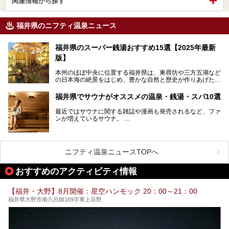
関連情報から探す
福井県のニフティ温泉ニュース
福井県のスーパー銭湯おすすめ15選【2025年最新
版】
本州のほぼ中央に位置する福井県は、東尋坊や三方五湖など
の日本海の絶景をはじめ、豊かな自然と歴史が作りあげた見
どころがたくさんあります。越前がにや若狭ぐじに代表され
る海産物、越前そば、ソースかつ丼などのグルメも人気で
福井県でサウナがオススメの温泉・銭湯・スパ10選
す。
2024年春の北陸新幹線の延伸により、関西地方のみならず
最近ではサウナに関する雑誌や漫画も発売されるなど、ファ
首都圏からもアクセスしやすくなりました。今回は、そんな
ンが増えているサウナ。
福井県でおすすめのスーパー銭湯をご紹介します。
しかしサウナは一口にサウナと言っても、ドライサウナ、ス
チームサウナ、塩サウナなどが存在し、施設によって様々な
こだわりを持つ施設も増えています。
ニフティ温泉ニュースTOPへ
今回はそんな今話題のサウナが楽しめる、福井県内にあるオ
ススメ温泉・銭湯・スパを10件まとめてご紹介します。
おすすめのアクティビティ情報
【福井・大野】8月開催：星空ハンモック 20：00～21：00
福井県大野市南六呂師169字東上谷野