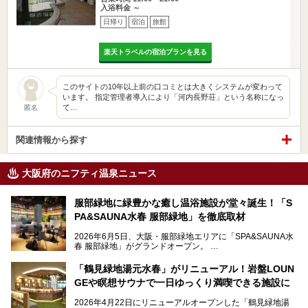
入浴料金 ～
日帰り
宿泊
旅館
楽天トラベルの宿泊プランを見る
このサイトの10年以上前の口コミとは大きくシステムが変わって
います。 指定管理者導入により「河内長野荘」という名称になっ
て…
匿名
関連情報から探す
大阪府のニフティ温泉ニュース
服部緑地に緑豊かな癒し温浴施設が堂々誕生！「S
PA&SAUNA水春 服部緑地」を徹底取材
2026年6月5日、大阪・服部緑地エリアに「SPA&SAUNA水
春 服部緑地」がグランドオープン。
当初の計画から約5年の時を経て誕生した本施設は、温泉・
「鶴見緑地湯元水春」がリニューアル！岩盤LOUN
サウナ・岩盤浴・フィットネス・ラウンジ・レストランなど
GEや瞑想サウナで一日ゆっくり満喫できる施設に
を融合した、これまでの“水春”のイメージをさらに進化させ
た大型ウェルネス施設です。
2026年4月22日にリニューアルオープンした「鶴見緑地湯