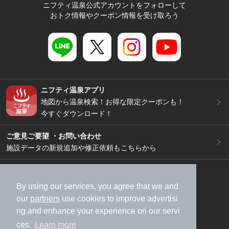
ニフティ温泉公式アカウントをフォローして
おトク情報やクーポン情報を受け取ろう
ニフティ温泉アプリ
地図から温泉検索！お得な限定クーポンも！
今すぐダウンロード！
ご意見ご要望 ・お問い合わせ
施設データの新規追加や修正依頼もこちらから
スマートフォン
/
PC
加盟店募集（資料請求）
広告出稿のご案内
By using our services, you agree that we and
our
partners
use cookies to improve advertisi
利用規約
ライフスタイルMEMBERS+規約
ng and enhance your experience on our servi
特定商取引法に基づく表記
ヘルプ
採用情報
ces.
Learn more
運営会社
個人情報保護ポリシー