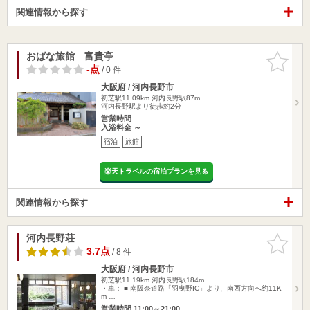
関連情報から探す
おばな旅館 富貴亭
お気に入
りに追加
-点
/ 0 件
大阪府 / 河内長野市
初芝駅11.09km
河内長野駅87m
河内長野駅より徒歩約2分
営業時間
入浴料金 ～
宿泊
旅館
楽天トラベルの宿泊プランを見る
関連情報から探す
河内長野荘
お気に入
りに追加
3.7点
/ 8 件
大阪府 / 河内長野市
初芝駅11.19km
河内長野駅184m
・車： ■ 南阪奈道路「羽曳野IC」より、南西方向へ約11K
m …
営業時間 11:00～21:00