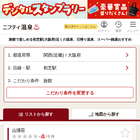
購入済チケットはこちら
ログイン
履歴
メニュー
旅館で楽しめる初芝駅(大阪府)近くの温泉、日帰り温泉、スーパー銭湯おすすめ
1. 都道府県
関西(近畿) / 大阪府
2. 沿線・駅
初芝駅
3. こだわり条件
旅館
こだわり条件を変更する
リストから探す
地図から探す
山清荘
お気に入
りに追加
-点
/ 0 件