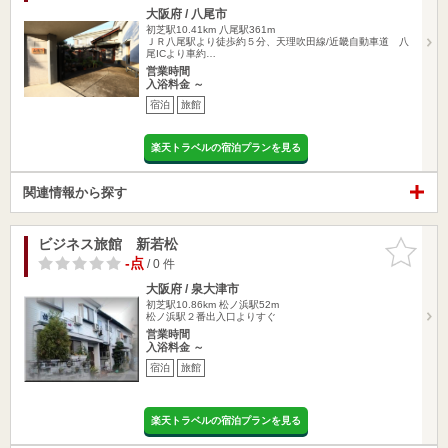
大阪府 / 八尾市
初芝駅10.41km
八尾駅361m
ＪＲ八尾駅より徒歩約５分、天理吹田線/近畿自動車道 八
尾ICより車約…
営業時間
入浴料金 ～
宿泊
旅館
楽天トラベルの宿泊プランを見る
関連情報から探す
ビジネス旅館 新若松
お気に入
りに追加
-点
/ 0 件
大阪府 / 泉大津市
初芝駅10.86km
松ノ浜駅52m
松ノ浜駅２番出入口よりすぐ
営業時間
入浴料金 ～
宿泊
旅館
楽天トラベルの宿泊プランを見る