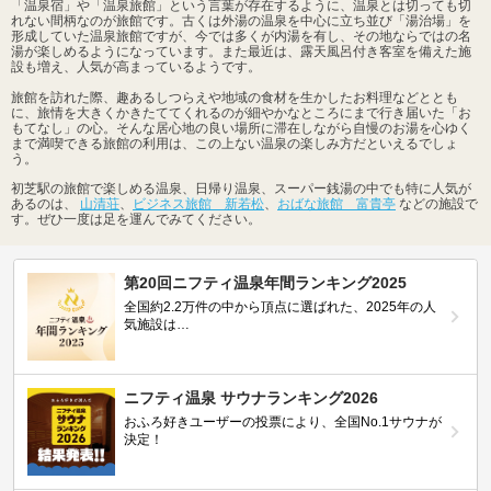
「温泉宿」や「温泉旅館」という言葉が存在するように、温泉とは切っても切
れない間柄なのが旅館です。古くは外湯の温泉を中心に立ち並び「湯治場」を
形成していた温泉旅館ですが、今では多くが内湯を有し、その地ならではの名
湯が楽しめるようになっています。また最近は、露天風呂付き客室を備えた施
設も増え、人気が高まっているようです。
旅館を訪れた際、趣あるしつらえや地域の食材を生かしたお料理などととも
に、旅情を大きくかきたててくれるのが細やかなところにまで行き届いた「お
もてなし」の心。そんな居心地の良い場所に滞在しながら自慢のお湯を心ゆく
まで満喫できる旅館の利用は、この上ない温泉の楽しみ方だといえるでしょ
う。
初芝駅の旅館で楽しめる温泉、日帰り温泉、スーパー銭湯の中でも特に人気が
あるのは、
山清荘
、
ビジネス旅館 新若松
、
おばな旅館 富貴亭
などの施設で
す。ぜひ一度は足を運んでみてください。
第20回ニフティ温泉年間ランキング2025
全国約2.2万件の中から頂点に選ばれた、2025年の人
気施設は…
ニフティ温泉 サウナランキング2026
おふろ好きユーザーの投票により、全国No.1サウナが
決定！