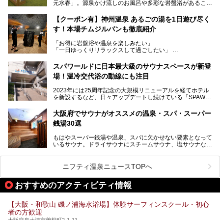
元水春」。源泉かけ流しのお風呂や多彩な岩盤浴があること
今回はオープン前の内覧会に参加し、館内のこだわりポイン
で人気の施設ですが、リニューアルを経てこれまで以上
トを徹底取材してきました。
に“一日中くつろげる場所”としてパワーアップしています。
サウナー注目の3種のサウナや160cmの深水風呂、没入感の
【クーポン有】神州温泉 あるごの湯を1日遊び尽く
高い岩盤浴エリア、日本最大の台数を誇る最新AIフィットネ
す！本場チムジルバンも徹底紹介
今回のリニューアルでは、新たに登場した瞑想サウナをはじ
スマシンなど、見どころ満載の館内を詳しくご紹介します。
め、岩盤浴エリアや休憩スペースの充実、レストランなど、
「お得に岩盤浴や温泉を楽しみたい」
見どころが盛りだくさん。日常の疲れを癒やしたい方はもち
「一日ゆっくりリラックスして過ごしたい」
ろん、休日にゆったり過ごしたい方にもぴったりの内容とな
そんな方におすすめなのが、クーポンを使ってお得に長時間
っています。
利用できる「神州温泉 あるごの湯」です。
スパワールドに日本最大級のサウナスペースが新登
本記事では、そんなリニューアル後の注目ポイントを詳しく
場！温冷交代浴の動線にも注目
あるごの湯は、大阪府豊中市にある日帰り温浴施設で、阪急
紹介します。これから「鶴見緑地湯元水春」に訪れる方や、
宝塚線「三国駅」から徒歩約10分とアクセスも良好です。
より満足度の高い過ごし方をしたい方はぜひお読みくださ
2023年には25周年記念の大規模リニューアルを経てホテル
チムジルバン（岩盤浴）を中心に、発汗・リラックス・漫画
い。
を新設するなど、日々アップデートし続けている「SPAWO
タイムまで満喫できる長時間滞在型の施設なので、一日中ゆ
RLD HOTEL＆RESORT」（以下スパワールド）。
ったりと過ごしたいときにおすすめ。大うちわやタオルによ
そんなスパワールドが2025年11月15日（土）に、新たな浴
る迫力ある熱波パフォーマンスも毎日行われており、“とと
大阪府でサウナがオススメの温泉・スパ・スーパー
室や日本最大級140人収容の大規模サウナを携えてリニュー
のう”体験をしっかり楽しめるのもポイントです。
銭湯30選
アルオープン！浴室である4F・6Fそれぞれにリニューアル
が施されており、その総工費はなんと13.5億円！
さらに館内でくつろぐだけでなく、隣接するビルにはカラオ
もはやスーパー銭湯や温泉、スパに欠かせない要素となって
大規模リニューアルの全容を確認すべく、リニューアルプレ
ケやボウリングといった遊び場もあり、友人同士やカップル
いるサウナ。ドライサウナにスチームサウナ、塩サウナな
オープンイベントに行ってきました！今回はそのリニューア
で“遊び+癒し”の一日を過ごすのにもぴったり。
ど、いくつか異なるタイプが楽しめたり、水風呂や外気浴ス
ル部分の概要をお届けします。
ペース、ロウリュウなど、心ゆくまで楽しむためのサービス
今回は、あるごの湯を訪問し、チムジルバンやお風呂、食事
が充実した施設も多くみられます。
ニフティ温泉ニュースTOPへ
処にいたるまで魅力をたっぷり堪能してきたので、その全容
を詳しく紹介します！
今回はそんなサウナにこだわった、大阪府内のオススメ温
おすすめのアクティビティ情報
泉・銭湯・スパを30件紹介したいと思います！
【大阪・和歌山 磯ノ浦海水浴場】体験サーフィンスクール・初心
者の方歓迎
大阪府泉大津市曽根町2-1-11