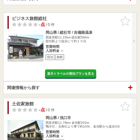
ビジネス旅館総社
お気に入
りに追加
-点
/ 0 件
岡山県 / 総社市 / 吉備路温泉
西富井駅11.15km
総社駅580m
総社駅より徒歩にて約１０分
営業時間
入浴料金 ～
宿泊
旅館
楽天トラベルの宿泊プランを見る
関連情報から探す
土佐家旅館
お気に入
りに追加
-点
/ 0 件
岡山県 / 浅口市
西富井駅11.78km
金光駅202m
鴨方IC・玉島ICより車で約10分、金光駅から徒歩3分
営業時間
入浴料金 ～