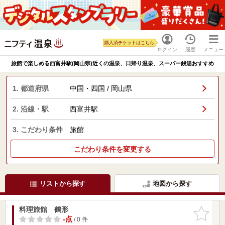
購入済チケットはこちら
ログイン
履歴
メニュー
旅館で楽しめる西富井駅(岡山県)近くの温泉、日帰り温泉、スーパー銭湯おすすめ
1. 都道府県
中国・四国 / 岡山県
2. 沿線・駅
西富井駅
3. こだわり条件
旅館
こだわり条件を変更する
リストから探す
地図から探す
料理旅館 鶴形
お気に入
りに追加
-点
/ 0 件