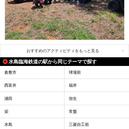
おすすめのアクティビティをもっと見る
水島臨海鉄道の駅から同じテーマで探す
倉敷市
球場前
西富井
福井
浦田
弥生
栄
常盤
水島
三菱自工前