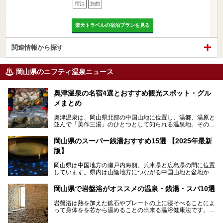
宿泊
旅館
楽天トラベルの宿泊プランを見る
関連情報から探す
岡山県のニフティ温泉ニュース
奥津温泉の名宿4選とおすすめ観光スポット・グル
メまとめ
奥津温泉は、岡山県北部の中国山地に位置し、湯郷、湯原と
並んで「美作三湯」のひとつとして知られる温泉地。その泉
質は美人の湯として知られ、肌がスベスベになると評判で
す。
岡山県のスーパー銭湯おすすめ15選 【2025年最新
版】
この記事では、奥津温泉で宿泊におすすめの宿、観光スポッ
ト、そして日帰り温泉施設を詳しくご紹介！奥津温泉の魅力
岡山県は中国地方の瀬戸内海側、兵庫県と広島県の間に位置
を存分に味わい、癒しの旅を楽しんでくださいね。
しています。県内は山陰地方につながる中国山地と盆地から
成る北部、吉備高原など丘陵地帯が広がる中部、おだやかな
海に多数の島々が浮かぶ瀬戸内海に面した南部に分けられま
岡山県で岩盤浴がオススメの温泉・銭湯・スパ10選
す。年間を通じて降水量が少ない「晴れの国」で、モモやブ
ドウなど果物の栽培が盛んなうえ、その品質の高さは全国的
岩盤浴は熱を加えた鉱石やプレートの上に寝そべることによ
にも有名です。
って身体をを芯から温めることの出来る温浴健康法です。じ
んわりと身体の内部を温めて発汗を促すことでリラックス効
そんな岡山県には、山間部の自然を味わえる温泉から街中の