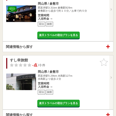
岡山県 / 倉敷市
西富井駅3.31km
倉敷駅829m
倉敷駅から徒歩で約１０分／お車で約５分
営業時間
入浴料金 ～
宿泊
旅館
楽天トラベルの宿泊プランを見る
関連情報から探す
すし幸旅館
お気に入
りに追加
-点
/ 0 件
岡山県 / 倉敷市
西富井駅5.29km
水島駅127m
水島駅より徒歩２分
営業時間
入浴料金 ～
宿泊
旅館
楽天トラベルの宿泊プランを見る
関連情報から探す