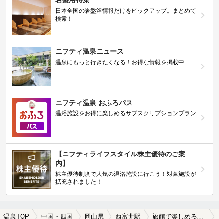
岩盤浴特集
日本全国の岩盤浴情報だけをピックアップ。まとめて
検索！
ニフティ温泉ニュース
温泉にもっと行きたくなる！お得な情報を掲載中
ニフティ温泉 おふろパス
温浴施設をお得に楽しめるサブスクリプションプラン
【ニフティライフスタイル株主優待のご案
内】
株主優待制度で人気の温浴施設に行こう！対象施設が
拡充されました！
温泉TOP
中国・四国
岡山県
西富井駅
旅館で楽しめる西富井駅近くの温泉、日帰り温泉、スーパー銭湯おすすめ