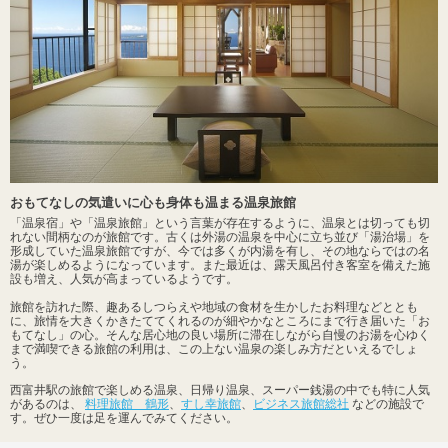
おもてなしの気遣いに心も身体も温まる温泉旅館
「温泉宿」や「温泉旅館」という言葉が存在するように、温泉とは切っても切
れない間柄なのが旅館です。古くは外湯の温泉を中心に立ち並び「湯治場」を
形成していた温泉旅館ですが、今では多くが内湯を有し、その地ならではの名
湯が楽しめるようになっています。また最近は、露天風呂付き客室を備えた施
設も増え、人気が高まっているようです。
旅館を訪れた際、趣あるしつらえや地域の食材を生かしたお料理などととも
に、旅情を大きくかきたててくれるのが細やかなところにまで行き届いた「お
もてなし」の心。そんな居心地の良い場所に滞在しながら自慢のお湯を心ゆく
まで満喫できる旅館の利用は、この上ない温泉の楽しみ方だといえるでしょ
う。
西富井駅の旅館で楽しめる温泉、日帰り温泉、スーパー銭湯の中でも特に人気
があるのは、
料理旅館 鶴形
、
すし幸旅館
、
ビジネス旅館総社
などの施設で
す。ぜひ一度は足を運んでみてください。