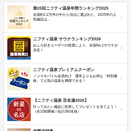
第20回ニフティ温泉年間ランキング2025
全国約2.2万件の中から頂点に選ばれた、2025年の人
気施設は…
ニフティ温泉 サウナランキング2026
おふろ好きユーザーの投票により、全国No.1サウナが
決定！
ニフティ温泉プレミアムクーポン
ノジマモバイル会員向け 通常よりもお得な「特別価
格」で人気の温泉を満喫できる！
【ニフティ温泉 百名湯2026】
行ってみたい施設に投票してプレゼントを当てよう！
（全10回開催 / 合計260名様）