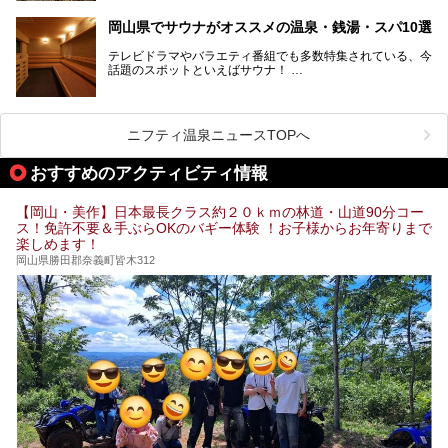
果だけではなく、代謝が高まり健康や美容にも良い影響が期
気軽に行ける入浴施設まで、さまざまなスーパー銭湯があり
待できます。今回はそんな岩盤浴にこだわった岡山県内のオ
ます。ここでは、岡山県で評判のスーパー銭湯をご紹介しま
岡山県でサウナがオススメの温泉・銭湯・スパ10選
ススメ温泉・銭湯・スパ10ヶ所を紹介させていただきま
しょう。
す。
テレビドラマやバラエティ番組でも多数特集されている、今
話題のスポットといえばサウナ！
「サ活」や「サ道」などという言葉も使われるほど、幅広い
年齢層から人気を集めています。
今回は、岡山県でサウナがおすすめの温泉や銭湯、スパを厳
選してご紹介！
ニフティ温泉ニュースTOPへ
血流が良くなるだけでなく美容効果やリラックス効果も期待
できるサウナで、内側から健康的な体を目指しましょう。
おすすめのアクティビティ情報
【岡山・美作】日本最長クラス約２０ｋｍの林道・山道90分コー
ス！免許不要＆手ぶらOKのバギー体験 ！お子様からお年寄りまで
楽しめます！
岡山県勝田郡奈義町皆木312