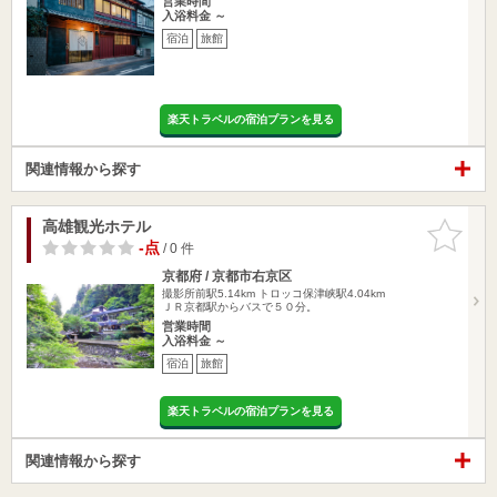
営業時間
入浴料金 ～
宿泊
旅館
楽天トラベルの宿泊プランを見る
関連情報から探す
高雄観光ホテル
お気に入
りに追加
-点
/ 0 件
京都府 / 京都市右京区
撮影所前駅5.14km
トロッコ保津峡駅4.04km
ＪＲ京都駅からバスで５０分。
営業時間
入浴料金 ～
宿泊
旅館
楽天トラベルの宿泊プランを見る
関連情報から探す