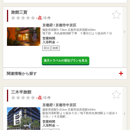
旅館三賀
お気に入
りに追加
-点
/ 0 件
京都府 / 京都市中京区
撮影所前駅5.73km
京都市役所前駅408m
地下鉄 烏丸線御池駅下車 ５番出口より徒歩約７分
営業時間
入浴料金 ～
宿泊
旅館
楽天トラベルの宿泊プランを見る
関連情報から探す
三木半旅館
お気に入
りに追加
-点
/ 0 件
京都府 / 京都市中京区
撮影所前駅5.81km
京都市役所前駅449m
阪急河原町駅より徒歩５分／地下鉄烏丸御池駅より徒歩１
０分／ＪＲ京都駅…
営業時間
入浴料金 ～