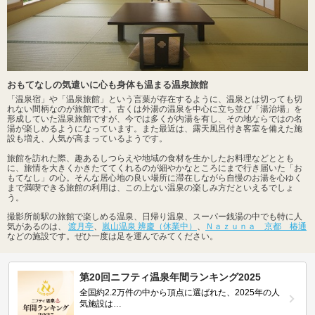
おもてなしの気遣いに心も身体も温まる温泉旅館
「温泉宿」や「温泉旅館」という言葉が存在するように、温泉とは切っても切
れない間柄なのが旅館です。古くは外湯の温泉を中心に立ち並び「湯治場」を
形成していた温泉旅館ですが、今では多くが内湯を有し、その地ならではの名
湯が楽しめるようになっています。また最近は、露天風呂付き客室を備えた施
設も増え、人気が高まっているようです。
旅館を訪れた際、趣あるしつらえや地域の食材を生かしたお料理などととも
に、旅情を大きくかきたててくれるのが細やかなところにまで行き届いた「お
もてなし」の心。そんな居心地の良い場所に滞在しながら自慢のお湯を心ゆく
まで満喫できる旅館の利用は、この上ない温泉の楽しみ方だといえるでしょ
う。
撮影所前駅の旅館で楽しめる温泉、日帰り温泉、スーパー銭湯の中でも特に人
気があるのは、
渡月亭
、
嵐山温泉 辨慶（休業中）
、
Ｎａｚｕｎａ 京都 椿通
などの施設です。ぜひ一度は足を運んでみてください。
第20回ニフティ温泉年間ランキング2025
全国約2.2万件の中から頂点に選ばれた、2025年の人
気施設は…