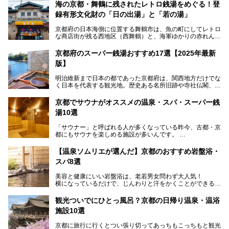
海の京都・舞鶴に残されたレトロ銭湯をめぐる！登
録有形文化財の「日の出湯」と「若の湯」
京都府の日本海側に位置する舞鶴市は、魚の町にしてレトロ
な商店街が残る西地区（西舞鶴）と、海軍ゆかりの赤れんが
パークや海上自衛隊施設のある東地区（東舞鶴）に分けられ
ます。今回案内するのは西地区に今も残る2軒の銭湯「日の
京都府のスーパー銭湯おすすめ17選【2025年最新
出湯」と「若の湯」。いずれも国の登録有形文化財に指定さ
版】
れた歴史ある建物でありながら、今も現役のお風呂屋さんで
す。
明治維新まで日本の都であった京都府は、関西地方だけでな
く日本を代表する観光地。歴史ある名所旧跡や寺社仏閣、そ
漁師町や商店街で働く人々を支えてきたこの2軒の銭湯とと
して古都ならではの文化が魅力です。
もに、立ち寄りたい舞鶴の観光スポットや温浴施設を紹介し
ます。
京都でサウナがオススメの温泉・スパ・スーパー銭
今回は、そんな京都府で2025年現在おすすめのスーパー銭
湯10選
湯を紹介します。
───
有名な観光名所のすぐ近くにある日帰り入浴施設から、山間
提供元：京都府舞鶴市【PR】
「サウナー」と呼ばれる人が多くなっている昨今、古都・京
部でレジャー気分を満喫できる温泉施設まで、好みのスーパ
この記事は京都府舞鶴市のPR記事です。
都にもサウナを楽しめる施設が多いんです。
ー銭湯を探してみてくださいね。
自分の好きなサウナを探すのもいいですが、さまざまなサウ
【温泉ソムリエが選んだ】京都のおすすめ岩盤浴・
ナを体感してみたいですよね。
スパ8選
今回は京都府の中心や郊外、温泉地にある施設など、サウナ
美容と健康にいい岩盤浴は、老若男女問わず大人気！
のある温浴施設を紹介します。
横になっているだけで、じんわりと汗をかくことができるの
で、簡単にデトックスができますよ♪
ぜひ参考にして、京都府の方や、観光に出かけた時などにサ
ウナを楽しみましょう！
観光ついでにひとっ風呂？京都の日帰り温泉・温浴
地元の方はもちろん、旅先としても人気の京都。
施設10選
観光のついでに岩盤浴のある温泉に浸かってリフレッシュす
るのも良さそうですね！
京都に旅行に行くとつい張り切ってあっちもこっちもと観光