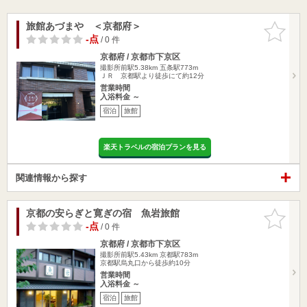
旅館あづまや ＜京都府＞
お気に入
りに追加
-点
/ 0 件
京都府 / 京都市下京区
撮影所前駅5.38km
五条駅773m
ＪＲ 京都駅より徒歩にて約12分
営業時間
入浴料金 ～
宿泊
旅館
楽天トラベルの宿泊プランを見る
関連情報から探す
京都の安らぎと寛ぎの宿 魚岩旅館
お気に入
りに追加
-点
/ 0 件
京都府 / 京都市下京区
撮影所前駅5.43km
京都駅783m
京都駅烏丸口から徒歩約10分
営業時間
入浴料金 ～
宿泊
旅館