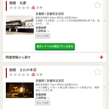
旅館 丸家
お気に入
りに追加
-点
/ 0 件
京都府 / 京都市左京区
撮影所前駅6.69km
神宮丸太町駅366m
京都駅（Ｄ2乗場）より市バス206系統熊野神社前下車。徒
歩3分。（京…
営業時間
入浴料金 ～
宿泊
旅館
楽天トラベルの宿泊プランを見る
関連情報から探す
旅館 さわや本店
お気に入
りに追加
-点
/ 0 件
京都府 / 京都市左京区
撮影所前駅6.75km
神宮丸太町駅419m
ＪＲ京都駅より市バス東山通り経由２０６系統25分、熊野
神社バス停下車…
営業時間
入浴料金 ～
宿泊
旅館