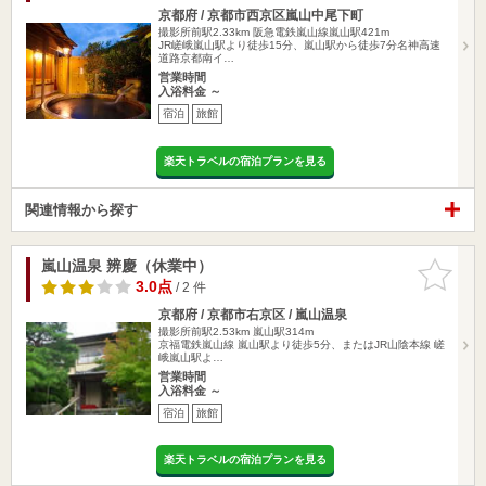
京都府 / 京都市西京区嵐山中尾下町
撮影所前駅2.33km
阪急電鉄嵐山線嵐山駅421m
JR嵯峨嵐山駅より徒歩15分、嵐山駅から徒歩7分名神高速
道路京都南イ…
営業時間
入浴料金 ～
宿泊
旅館
楽天トラベルの宿泊プランを見る
関連情報から探す
嵐山温泉 辨慶（休業中）
お気に入
りに追加
3.0点
/ 2 件
京都府 / 京都市右京区 / 嵐山温泉
撮影所前駅2.53km
嵐山駅314m
京福電鉄嵐山線 嵐山駅より徒歩5分、またはJR山陰本線 嵯
峨嵐山駅よ…
営業時間
入浴料金 ～
宿泊
旅館
楽天トラベルの宿泊プランを見る