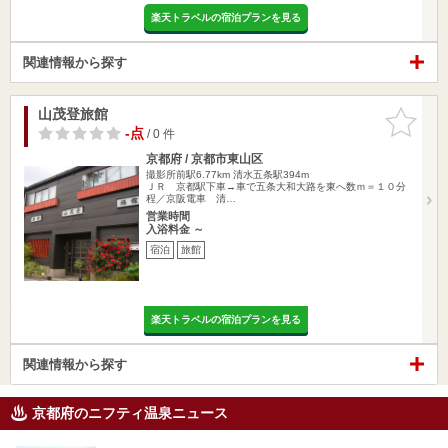
楽天トラベルの宿泊プランを見る
関連情報から探す
山茂登旅館
お気に入
りに追加
-点
/ 0 件
京都府 / 京都市東山区
撮影所前駅6.77km
清水五条駅394m
ＪＲ 京都駅下車→車で五条大和大路を東へ数ｍ＝１０分
程／京阪電車 清…
営業時間
入浴料金 ～
宿泊
旅館
楽天トラベルの宿泊プランを見る
関連情報から探す
京都府のニフティ温泉ニュース