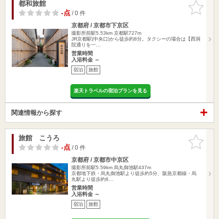
都和旅館
お気に入
りに追加
-点
/ 0 件
京都府 / 京都市下京区
撮影所前駅5.53km
京都駅727m
JR京都駅(中央口)から徒歩約8分。タクシーの場合は【西洞
院通りを一…
営業時間
入浴料金 ～
宿泊
旅館
楽天トラベルの宿泊プランを見る
関連情報から探す
旅館 こうろ
お気に入
りに追加
-点
/ 0 件
京都府 / 京都市中京区
撮影所前駅5.59km
烏丸御池駅437m
京都地下鉄・烏丸御池駅より徒歩約5分、阪急京都線・烏
丸駅より徒歩約6…
営業時間
入浴料金 ～
宿泊
旅館