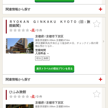
関連情報から探す
ＲＹＯＫＡＮ ＧＩＮＫＡＫＵ ＫＹＯＴＯ（旧：旅
お気に入
館銀閣）
りに追加
-点
/ 0 件
京都府 / 京都市下京区
撮影所前駅6.06km
京都駅474m
JR京都駅烏丸中央口より徒歩約４分。チェックイン前の荷
物お預かりもO…
営業時間
入浴料金 ～
宿泊
旅館
楽天トラベルの宿泊プランを見る
関連情報から探す
ひふみ旅館
お気に入
りに追加
-点
/ 0 件
京都府 / 京都市下京区
撮影所前駅6.08km
京都駅446m