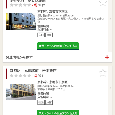
りに追加
-点
/ 0 件
京都府 / 京都市下京区
撮影所前駅5.93km
京都駅350m
京都タワーのある京都駅中央口側／ＪＲ京都駅より徒歩３
分
営業時間
入浴料金 ～
宿泊
旅館
楽天トラベルの宿泊プランを見る
関連情報から探す
京都駅 元祖駅前 松本旅館
お気に入
りに追加
-点
/ 0 件
京都府 / 京都市下京区
撮影所前駅5.94km
京都駅329m
京都駅より徒歩にて２分
営業時間
入浴料金 ～
宿泊
旅館
楽天トラベルの宿泊プランを見る