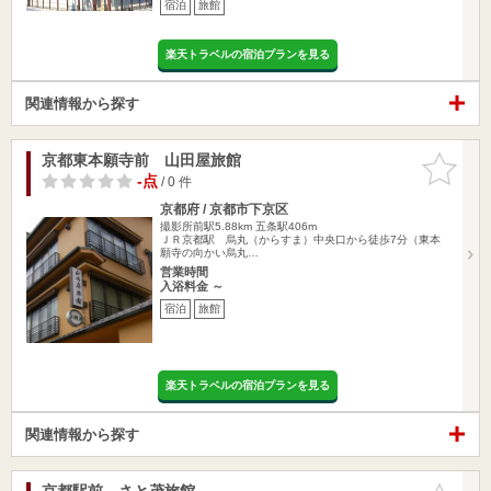
宿泊
旅館
楽天トラベルの宿泊プランを見る
関連情報から探す
京都東本願寺前 山田屋旅館
お気に入
りに追加
-点
/ 0 件
京都府 / 京都市下京区
撮影所前駅5.88km
五条駅406m
ＪＲ京都駅 烏丸（からすま）中央口から徒歩7分（東本
願寺の向かい烏丸…
営業時間
入浴料金 ～
宿泊
旅館
楽天トラベルの宿泊プランを見る
関連情報から探す
京都駅前 さと茂旅館
お気に入