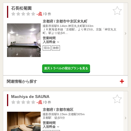
石長松菊園
お気に入
りに追加
-点
/ 0 件
京都府 / 京都市中京区末丸町
撮影所前駅6.14km
神宮丸太町駅333m
ＪＲ東海道本線「京都駅」より車15分。京阪「神宮丸太
町」駅より徒歩6…
営業時間
入浴料金 ～
宿泊
旅館
楽天トラベルの宿泊プランを見る
関連情報から探す
Machiya de SAUNA
お気に入
りに追加
-点
/ 0 件
京都府 / 京都市南区
撮影所前駅6.15km
京都駅305m
京都駅 徒歩5分
営業時間
入浴料金 ～