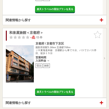
楽天トラベルの宿泊プランを見る
関連情報から探す
和泉屋旅館＜京都府＞
お気に入
りに追加
-点
/ 0 件
京都府 / 京都市下京区
撮影所前駅5.36km
五条駅768m
ＪＲ東海道本線 京都駅から車で５分、バスで２バス停
目、徒歩１５分
営業時間
入浴料金 ～
宿泊
旅館
楽天トラベルの宿泊プランを見る
関連情報から探す