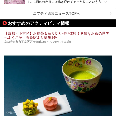
し、1日の終わりには歩き疲れてぐったり…という方、いま
今回は京都にある岩盤浴のある施設をピックアップしてご紹
せんか？（私です）
介します！
そんな疲れた身体には温泉です！京都には、市内にも郊外に
も素晴らしい温泉がたくさんあります。そこで、日帰り利用
ニフティ温泉ニュースTOPへ
できるおすすめの温泉・温浴施設をまとめてみました。
おすすめのアクティビティ情報
【京都・下京区】お抹茶＆練り切り作り体験！素敵なお茶の世界
へようこそ！五条駅より徒歩1分
京都府京都市下京区万寿寺町135 ベルクからすま2階