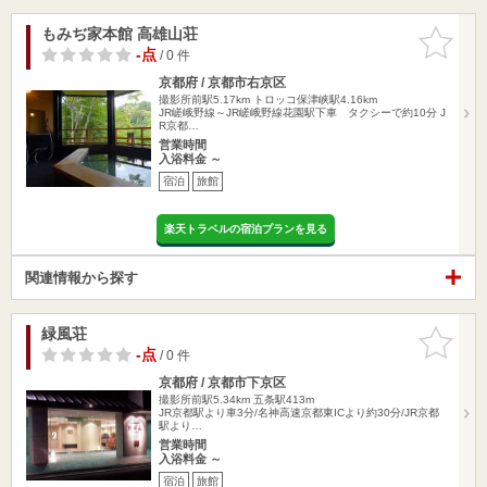
もみぢ家本館 高雄山荘
お気に入
りに追加
-点
/ 0 件
京都府 / 京都市右京区
撮影所前駅5.17km
トロッコ保津峡駅4.16km
JR嵯峨野線～JR嵯峨野線花園駅下車 タクシーで約10分 J
R京都…
営業時間
入浴料金 ～
宿泊
旅館
楽天トラベルの宿泊プランを見る
関連情報から探す
緑風荘
お気に入
りに追加
-点
/ 0 件
京都府 / 京都市下京区
撮影所前駅5.34km
五条駅413m
JR京都駅より車3分/名神高速京都東ICより約30分/JR京都
駅より…
営業時間
入浴料金 ～
宿泊
旅館