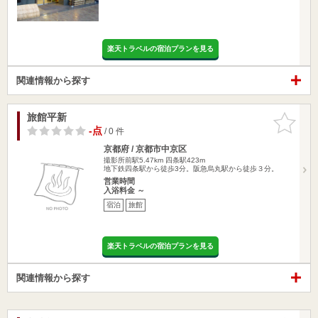
楽天トラベルの宿泊プランを見る
関連情報から探す
旅館平新
お気に入
りに追加
-点
/ 0 件
京都府 / 京都市中京区
撮影所前駅5.47km
四条駅423m
地下鉄四条駅から徒歩3分。阪急烏丸駅から徒歩３分。
営業時間
入浴料金 ～
宿泊
旅館
楽天トラベルの宿泊プランを見る
関連情報から探す