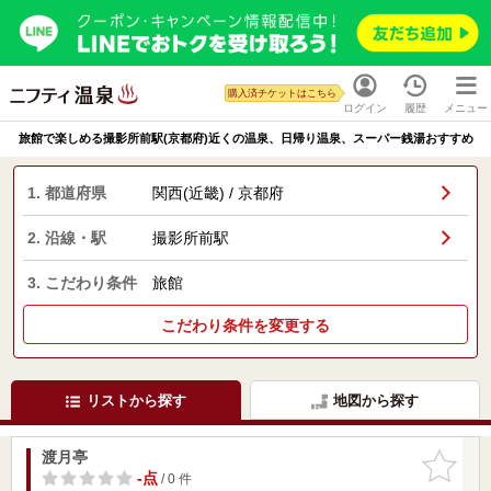
購入済チケットはこちら
ログイン
履歴
メニュー
旅館で楽しめる撮影所前駅(京都府)近くの温泉、日帰り温泉、スーパー銭湯おすすめ
1. 都道府県
関西(近畿) / 京都府
2. 沿線・駅
撮影所前駅
3. こだわり条件
旅館
こだわり条件を変更する
リストから探す
地図から探す
渡月亭
お気に入
りに追加
-点
/ 0 件