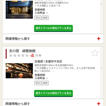
撮影所前駅5.65km
京都駅621m
ＪＲ京都駅より徒歩７分
営業時間
入浴料金 ～
宿泊
旅館
楽天トラベルの宿泊プランを見る
関連情報から探す
京の宿 綿善旅館
お気に入
りに追加
-点
/ 0 件
京都府 / 京都市中京区
撮影所前駅5.66km
烏丸御池駅526m
ＪＲ京都駅よりタクシーにて約１0分。または地下鉄四条
駅より徒歩8分。…
営業時間
入浴料金 ～
宿泊
旅館
楽天トラベルの宿泊プランを見る
関連情報から探す