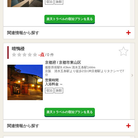
宿泊
旅館
楽天トラベルの宿泊プランを見る
関連情報から探す
晴鴨楼
お気に入
りに追加
-点
/ 0 件
京都府 / 京都市東山区
撮影所前駅6.43km
清水五条駅144m
京阪 清水五条駅より徒歩2分/JR京都駅よりタクシーで7
分
営業時間
入浴料金 ～
宿泊
旅館
楽天トラベルの宿泊プランを見る
関連情報から探す