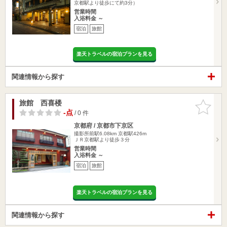
京都駅より徒歩にて約3分）
営業時間
入浴料金 ～
宿泊
旅館
楽天トラベルの宿泊プランを見る
関連情報から探す
旅館 西喜楼
お気に入
りに追加
-点
/ 0 件
京都府 / 京都市下京区
撮影所前駅6.08km
京都駅426m
ＪＲ京都駅より徒歩３分
営業時間
入浴料金 ～
宿泊
旅館
楽天トラベルの宿泊プランを見る
関連情報から探す