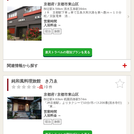
京都府 / 京都市東山区
椥辻駅4.58km
清水五条駅394m
ＪＲ 京都駅下車→車で五条大和大路を東へ数ｍ＝１０分
程／京阪電車 清…
営業時間
入浴料金 ～
宿泊
旅館
楽天トラベルの宿泊プランを見る
関連情報から探す
純和風料理旅館 き乃ゑ
お気に入
りに追加
-点
/ 0 件
京都府 / 京都市東山区
椥辻駅4.63km
祇園四条駅574m
『JR京都駅』よりタクシーで10分/市バス206番(清水寺行)
『東…
営業時間
入浴料金 ～
宿泊
旅館