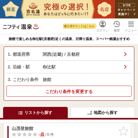
購入済チケットはこちら
ログイン
履歴
メニュー
旅館で楽しめる椥辻駅(京都府)近くの温泉、日帰り温泉、スーパー銭湯おすすめ
1. 都道府県
関西(近畿) / 京都府
2. 沿線・駅
椥辻駅
3. こだわり条件
旅館
こだわり条件を変更する
リストから探す
地図から探す
山茂登旅館
お気に入
りに追加
-点
/ 0 件