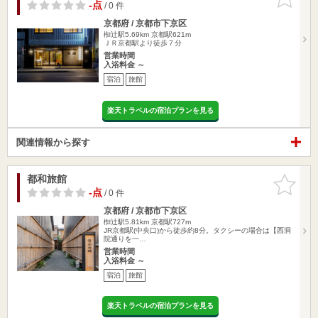
りに追加
-点
/ 0 件
京都府 / 京都市下京区
椥辻駅5.69km
京都駅621m
ＪＲ京都駅より徒歩７分
営業時間
入浴料金 ～
宿泊
旅館
楽天トラベルの宿泊プランを見る
関連情報から探す
都和旅館
お気に入
りに追加
-点
/ 0 件
京都府 / 京都市下京区
椥辻駅5.81km
京都駅727m
JR京都駅(中央口)から徒歩約8分。タクシーの場合は【西洞
院通りを一…
営業時間
入浴料金 ～
宿泊
旅館
楽天トラベルの宿泊プランを見る