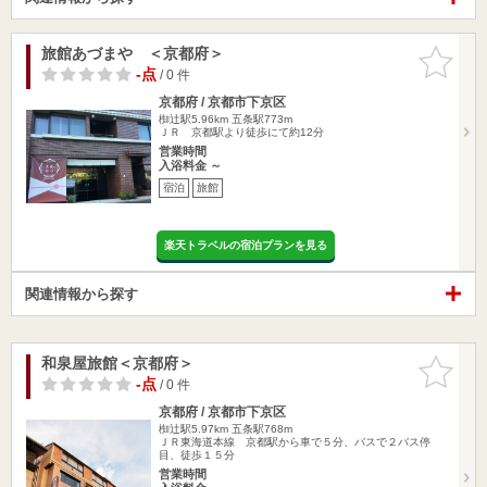
旅館あづまや ＜京都府＞
お気に入
りに追加
-点
/ 0 件
京都府 / 京都市下京区
椥辻駅5.96km
五条駅773m
ＪＲ 京都駅より徒歩にて約12分
営業時間
入浴料金 ～
宿泊
旅館
楽天トラベルの宿泊プランを見る
関連情報から探す
和泉屋旅館＜京都府＞
お気に入
りに追加
-点
/ 0 件
京都府 / 京都市下京区
椥辻駅5.97km
五条駅768m
ＪＲ東海道本線 京都駅から車で５分、バスで２バス停
目、徒歩１５分
営業時間