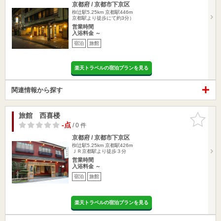
京都府 / 京都市下京区
椥辻駅5.25km
京都駅446m
京都駅より徒歩にて約3分）
営業時間
入浴料金 ～
宿泊
旅館
楽天トラベルの宿泊プランを見る
関連情報から探す
旅館 西喜楼
お気に入
りに追加
-点
/ 0 件
京都府 / 京都市下京区
椥辻駅5.25km
京都駅426m
ＪＲ京都駅より徒歩３分
営業時間
入浴料金 ～
宿泊
旅館
楽天トラベルの宿泊プランを見る