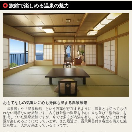
旅館で楽しめる温泉の魅力
おもてなしの気遣いに心も身体も温まる温泉旅館
「温泉宿」や「温泉旅館」という言葉が存在するように、温泉とは切っても切
れない間柄なのが旅館です。古くは外湯の温泉を中心に立ち並び「湯治場」を
形成していた温泉旅館ですが、今では多くが内湯を有し、その地ならではの名
湯が楽しめるようになっています。また最近は、露天風呂付き客室を備えた施
設も増え、人気が高まっているようです。