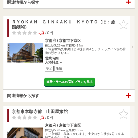
関連情報から探す
ＲＹＯＫＡＮ ＧＩＮＫＡＫＵ ＫＹＯＴＯ（旧：旅
お気に入
館銀閣）
りに追加
-点
/ 0 件
京都府 / 京都市下京区
椥辻駅5.26km
京都駅474m
JR京都駅烏丸中央口より徒歩約４分。チェックイン前の荷
物お預かりもO…
営業時間
入浴料金 ～
宿泊
旅館
楽天トラベルの宿泊プランを見る
関連情報から探す
京都東本願寺前 山田屋旅館
お気に入
りに追加
-点
/ 0 件
京都府 / 京都市下京区
椥辻駅5.40km
五条駅406m
ＪＲ京都駅 烏丸（からすま）中央口から徒歩7分（東本
願寺の向かい烏丸…