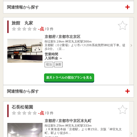
関連情報から探す
旅館 丸家
お気に入
りに追加
-点
/ 0 件
京都府 / 京都市左京区
椥辻駅6.19km
神宮丸太町駅366m
京都駅（Ｄ2乗場）より市バス206系統熊野神社前下車。徒
歩3分。（京…
営業時間
入浴料金 ～
宿泊
旅館
楽天トラベルの宿泊プランを見る
関連情報から探す
石長松菊園
お気に入
りに追加
-点
/ 0 件
京都府 / 京都市中京区末丸町
椥辻駅6.25km
神宮丸太町駅333m
ＪＲ東海道本線「京都駅」より車15分。京阪「神宮丸太
町」駅より徒歩6…