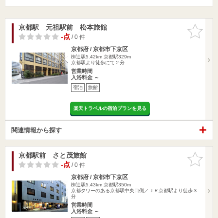
京都駅 元祖駅前 松本旅館
お気に入
りに追加
-点
/ 0 件
京都府 / 京都市下京区
椥辻駅5.42km
京都駅329m
京都駅より徒歩にて２分
営業時間
入浴料金 ～
宿泊
旅館
楽天トラベルの宿泊プランを見る
関連情報から探す
京都駅前 さと茂旅館
お気に入
りに追加
-点
/ 0 件
京都府 / 京都市下京区
椥辻駅5.43km
京都駅350m
京都タワーのある京都駅中央口側／ＪＲ京都駅より徒歩３
分
営業時間
入浴料金 ～