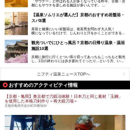
「サウナー」と呼ばれる人が多くなっている昨今、古都・京
部でレジャー気分を満喫できる温泉施設まで、好みのスーパ
この記事は京都府舞鶴市のPR記事です。
都にもサウナを楽しめる施設が多いんです。
ー銭湯を探してみてくださいね。
自分の好きなサウナを探すのもいいですが、さまざまなサウ
【温泉ソムリエが選んだ】京都のおすすめ岩盤浴・
ナを体感してみたいですよね。
スパ8選
今回は京都府の中心や郊外、温泉地にある施設など、サウナ
美容と健康にいい岩盤浴は、老若男女問わず大人気！
のある温浴施設を紹介します。
横になっているだけで、じんわりと汗をかくことができるの
で、簡単にデトックスができますよ♪
ぜひ参考にして、京都府の方や、観光に出かけた時などにサ
ウナを楽しみましょう！
観光ついでにひとっ風呂？京都の日帰り温泉・温浴
地元の方はもちろん、旅先としても人気の京都。
施設10選
観光のついでに岩盤浴のある温泉に浸かってリフレッシュす
るのも良さそうですね！
京都に旅行に行くとつい張り切ってあっちもこっちもと観光
し、1日の終わりには歩き疲れてぐったり…という方、いま
今回は京都にある岩盤浴のある施設をピックアップしてご紹
せんか？（私です）
介します！
そんな疲れた身体には温泉です！京都には、市内にも郊外に
も素晴らしい温泉がたくさんあります。そこで、日帰り利用
ニフティ温泉ニュースTOPへ
できるおすすめの温泉・温浴施設をまとめてみました。
おすすめのアクティビティ情報
【京都・亀岡】奥京都で刀鍛冶体験！日本刀と同じ素材「玉鋼」
を使用した本格刀剣作り＜将大鍛刀場＞
京都府亀岡市追分町25番地30