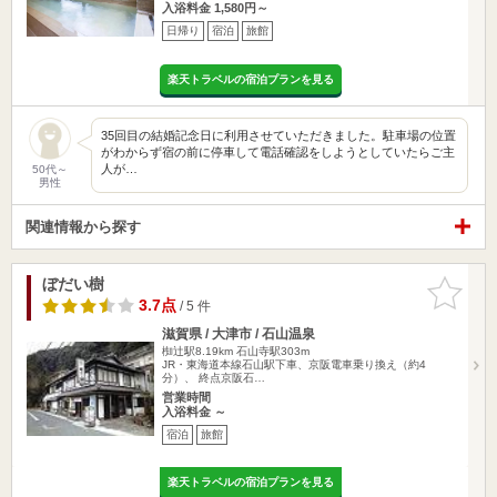
入浴料金 1,580円～
日帰り
宿泊
旅館
楽天トラベルの宿泊プランを見る
35回目の結婚記念日に利用させていただきました。駐車場の位置
がわからず宿の前に停車して電話確認をしようとしていたらご主
人が…
50代～
男性
関連情報から探す
ぼだい樹
お気に入
りに追加
3.7点
/ 5 件
滋賀県 / 大津市 / 石山温泉
椥辻駅8.19km
石山寺駅303m
JR・東海道本線石山駅下車、京阪電車乗り換え（約4
分）、 終点京阪石…
営業時間
入浴料金 ～
宿泊
旅館
楽天トラベルの宿泊プランを見る