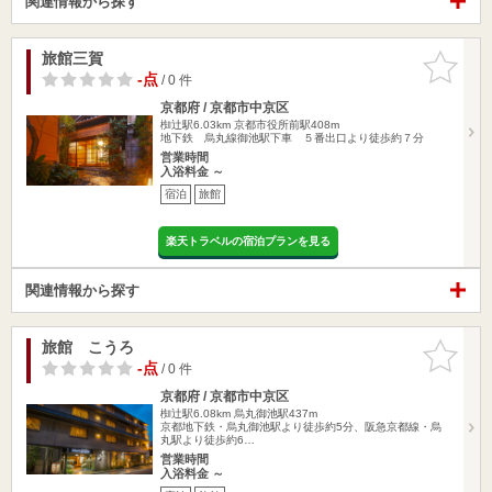
関連情報から探す
旅館三賀
お気に入
りに追加
-点
/ 0 件
京都府 / 京都市中京区
椥辻駅6.03km
京都市役所前駅408m
地下鉄 烏丸線御池駅下車 ５番出口より徒歩約７分
営業時間
入浴料金 ～
宿泊
旅館
楽天トラベルの宿泊プランを見る
関連情報から探す
旅館 こうろ
お気に入
りに追加
-点
/ 0 件
京都府 / 京都市中京区
椥辻駅6.08km
烏丸御池駅437m
京都地下鉄・烏丸御池駅より徒歩約5分、阪急京都線・烏
丸駅より徒歩約6…
営業時間
入浴料金 ～