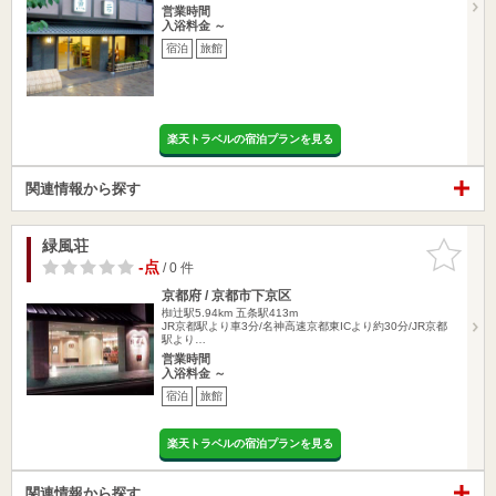
営業時間
入浴料金 ～
宿泊
旅館
楽天トラベルの宿泊プランを見る
関連情報から探す
緑風荘
お気に入
りに追加
-点
/ 0 件
京都府 / 京都市下京区
椥辻駅5.94km
五条駅413m
JR京都駅より車3分/名神高速京都東ICより約30分/JR京都
駅より…
営業時間
入浴料金 ～
宿泊
旅館
楽天トラベルの宿泊プランを見る
関連情報から探す