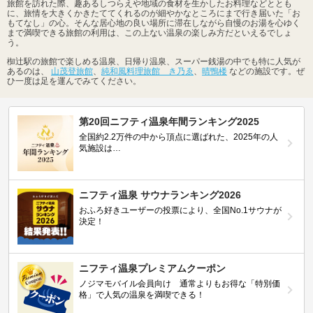
旅館を訪れた際、趣あるしつらえや地域の食材を生かしたお料理などととも
に、旅情を大きくかきたててくれるのが細やかなところにまで行き届いた「お
もてなし」の心。そんな居心地の良い場所に滞在しながら自慢のお湯を心ゆく
まで満喫できる旅館の利用は、この上ない温泉の楽しみ方だといえるでしょ
う。
椥辻駅の旅館で楽しめる温泉、日帰り温泉、スーパー銭湯の中でも特に人気が
あるのは、
山茂登旅館
、
純和風料理旅館 き乃ゑ
、
晴鴨楼
などの施設です。ぜ
ひ一度は足を運んでみてください。
第20回ニフティ温泉年間ランキング2025
全国約2.2万件の中から頂点に選ばれた、2025年の人
気施設は…
ニフティ温泉 サウナランキング2026
おふろ好きユーザーの投票により、全国No.1サウナが
決定！
ニフティ温泉プレミアムクーポン
ノジマモバイル会員向け 通常よりもお得な「特別価
格」で人気の温泉を満喫できる！