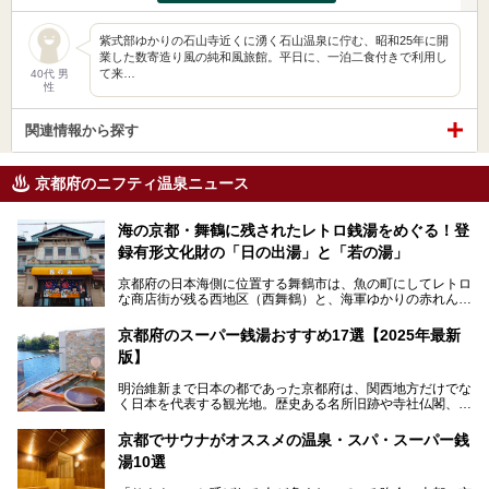
紫式部ゆかりの石山寺近くに湧く石山温泉に佇む、昭和25年に開
業した数寄造り風の純和風旅館。平日に、一泊二食付きで利用し
て来…
40代 男
性
関連情報から探す
京都府のニフティ温泉ニュース
海の京都・舞鶴に残されたレトロ銭湯をめぐる！登
録有形文化財の「日の出湯」と「若の湯」
京都府の日本海側に位置する舞鶴市は、魚の町にしてレトロ
な商店街が残る西地区（西舞鶴）と、海軍ゆかりの赤れんが
パークや海上自衛隊施設のある東地区（東舞鶴）に分けられ
ます。今回案内するのは西地区に今も残る2軒の銭湯「日の
京都府のスーパー銭湯おすすめ17選【2025年最新
出湯」と「若の湯」。いずれも国の登録有形文化財に指定さ
版】
れた歴史ある建物でありながら、今も現役のお風呂屋さんで
す。
明治維新まで日本の都であった京都府は、関西地方だけでな
く日本を代表する観光地。歴史ある名所旧跡や寺社仏閣、そ
漁師町や商店街で働く人々を支えてきたこの2軒の銭湯とと
して古都ならではの文化が魅力です。
もに、立ち寄りたい舞鶴の観光スポットや温浴施設を紹介し
ます。
京都でサウナがオススメの温泉・スパ・スーパー銭
今回は、そんな京都府で2025年現在おすすめのスーパー銭
湯10選
湯を紹介します。
───
有名な観光名所のすぐ近くにある日帰り入浴施設から、山間
提供元：京都府舞鶴市【PR】