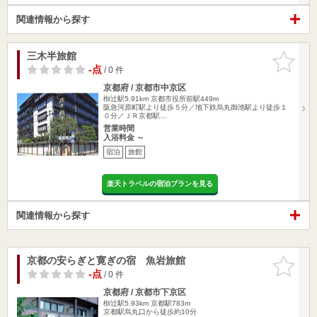
関連情報から探す
三木半旅館
お気に入
りに追加
-点
/ 0 件
京都府 / 京都市中京区
椥辻駅5.91km
京都市役所前駅449m
阪急河原町駅より徒歩５分／地下鉄烏丸御池駅より徒歩１
０分／ＪＲ京都駅…
営業時間
入浴料金 ～
宿泊
旅館
楽天トラベルの宿泊プランを見る
関連情報から探す
京都の安らぎと寛ぎの宿 魚岩旅館
お気に入
りに追加
-点
/ 0 件
京都府 / 京都市下京区
椥辻駅5.93km
京都駅783m
京都駅烏丸口から徒歩約10分