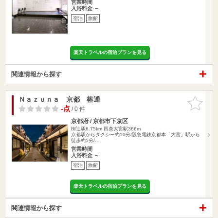
営業時間
入浴料金 ～
宿泊
旅館
楽天トラベルの宿泊プランを見る
関連情報から探す
Ｎａｚｕｎａ 京都 椿通
お気に入
りに追加
-点
/ 0 件
京都府 / 京都市下京区
椥辻駅6.75km
四条大宮駅366m
京都駅からタクシー約10分/阪急電鉄京都本「大宮」駅から
徒歩約5分/…
営業時間
入浴料金 ～
宿泊
旅館
楽天トラベルの宿泊プランを見る
関連情報から探す