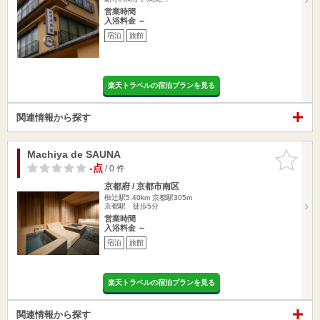
営業時間
入浴料金 ～
宿泊
旅館
楽天トラベルの宿泊プランを見る
関連情報から探す
Machiya de SAUNA
お気に入
りに追加
-点
/ 0 件
京都府 / 京都市南区
椥辻駅5.40km
京都駅305m
京都駅 徒歩5分
営業時間
入浴料金 ～
宿泊
旅館
楽天トラベルの宿泊プランを見る
関連情報から探す