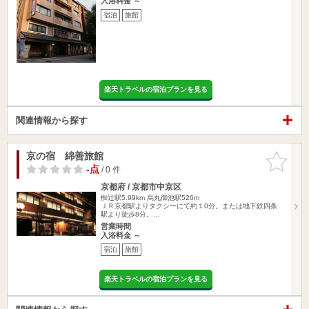
入浴料金 ～
宿泊
旅館
楽天トラベルの宿泊プランを見る
関連情報から探す
京の宿 綿善旅館
お気に入
りに追加
-点
/ 0 件
京都府 / 京都市中京区
椥辻駅5.99km
烏丸御池駅526m
ＪＲ京都駅よりタクシーにて約１0分。または地下鉄四条
駅より徒歩8分。…
営業時間
入浴料金 ～
宿泊
旅館
楽天トラベルの宿泊プランを見る