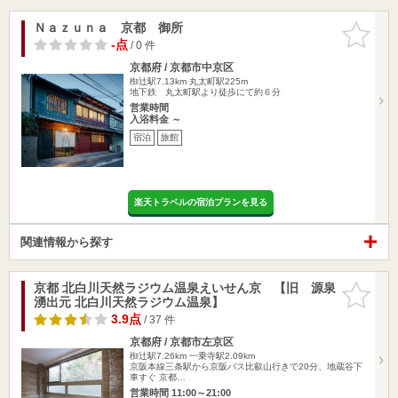
Ｎａｚｕｎａ 京都 御所
お気に入
りに追加
-点
/ 0 件
京都府 / 京都市中京区
椥辻駅7.13km
丸太町駅225m
地下鉄 丸太町駅より徒歩にて約６分
営業時間
入浴料金 ～
宿泊
旅館
楽天トラベルの宿泊プランを見る
関連情報から探す
京都 北白川天然ラジウム温泉えいせん京 【旧 源泉
お気に入
湧出元 北白川天然ラジウム温泉】
りに追加
3.9点
/ 37 件
京都府 / 京都市左京区
椥辻駅7.26km
一乗寺駅2.09km
京阪本線三条駅から京阪バス比叡山行きで20分、地蔵谷下
車すぐ 京都…
営業時間 11:00～21:00