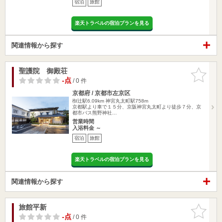
宿泊
旅館
楽天トラベルの宿泊プランを見る
関連情報から探す
聖護院 御殿荘
お気に入
りに追加
-点
/ 0 件
京都府 / 京都市左京区
椥辻駅6.09km
神宮丸太町駅758m
京都駅より車で１５分、京阪神宮丸太町より徒歩７分、京
都市バス熊野神社…
営業時間
入浴料金 ～
宿泊
旅館
楽天トラベルの宿泊プランを見る
関連情報から探す
旅館平新
お気に入
りに追加
-点
/ 0 件