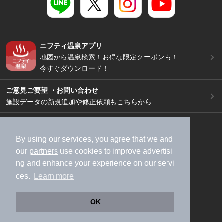
ニフティ温泉アプリ
地図から温泉検索！お得な限定クーポンも！
今すぐダウンロード！
ご意見ご要望 ・お問い合わせ
施設データの新規追加や修正依頼もこちらから
スマートフォン
/
PC
加盟店募集（資料請求）
広告出稿のご案内
By using our services, you agree that we and
our
partners
use cookies to improve advertisi
利用規約
ライフスタイルMEMBERS+規約
ng and enhance your experience on our servi
特定商取引法に基づく表記
ヘルプ
採用情報
ces.
Learn more
運営会社
個人情報保護ポリシー
©NIFTY Lifestyle Co., Ltd.
OK