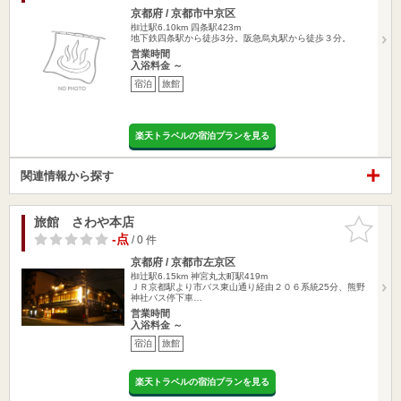
京都府 / 京都市中京区
椥辻駅6.10km
四条駅423m
地下鉄四条駅から徒歩3分。阪急烏丸駅から徒歩３分。
営業時間
入浴料金 ～
宿泊
旅館
楽天トラベルの宿泊プランを見る
関連情報から探す
旅館 さわや本店
お気に入
りに追加
-点
/ 0 件
京都府 / 京都市左京区
椥辻駅6.15km
神宮丸太町駅419m
ＪＲ京都駅より市バス東山通り経由２０６系統25分、熊野
神社バス停下車…
営業時間
入浴料金 ～
宿泊
旅館
楽天トラベルの宿泊プランを見る