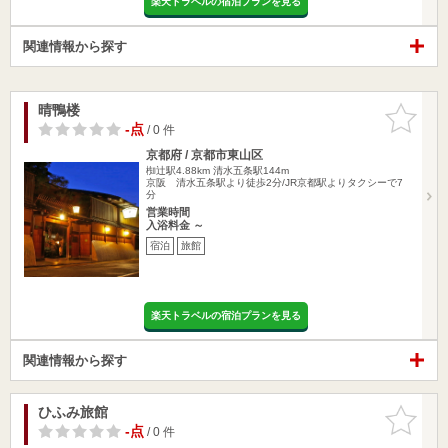
楽天トラベルの宿泊プランを見る
関連情報から探す
晴鴨楼
お気に入
りに追加
-点
/ 0 件
京都府 / 京都市東山区
椥辻駅4.88km
清水五条駅144m
京阪 清水五条駅より徒歩2分/JR京都駅よりタクシーで7
分
営業時間
入浴料金 ～
宿泊
旅館
楽天トラベルの宿泊プランを見る
関連情報から探す
ひふみ旅館
お気に入
りに追加
-点
/ 0 件