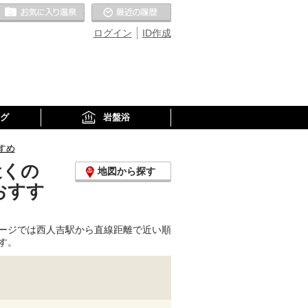
お気に入りの温泉
最近の履歴
ログイン
ID作成
グ
岩盤浴
すめ
近くの
地図から探す
おすす
ージでは西人吉駅から直線距離で近い順
す。