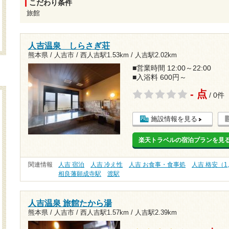
こだわり条件
旅館
人吉温泉 しらさぎ荘
熊本県 / 人吉市 /
西人吉駅1.53km
/
人吉駅2.02km
■営業時間 12:00～22:00
■入浴料 600円～
- 点
/ 0件
施設情報を見る
楽天トラベルの宿泊プランを見
関連情報
人吉 宿泊
人吉 冷え性
人吉 お食事・食事処
人吉 格安（1
相良藩願成寺駅
渡駅
人吉温泉 旅館たから湯
熊本県 / 人吉市 /
西人吉駅1.57km
/
人吉駅2.39km