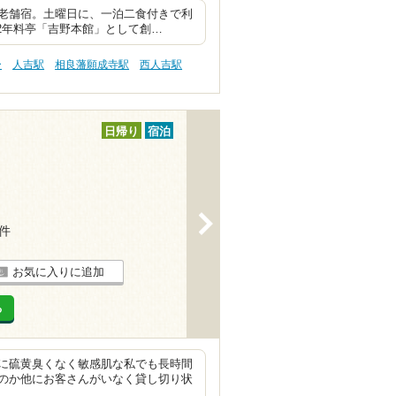
老舗宿。土曜日に、一泊二食付きで利
2年料亭「吉野本館」として創…
ー
人吉駅
相良藩願成寺駅
西人吉駅
日帰り
宿泊
>
7件
お気に入りに追加
る
に硫黄臭くなく敏感肌な私でも長時間
のか他にお客さんがいなく貸し切り状