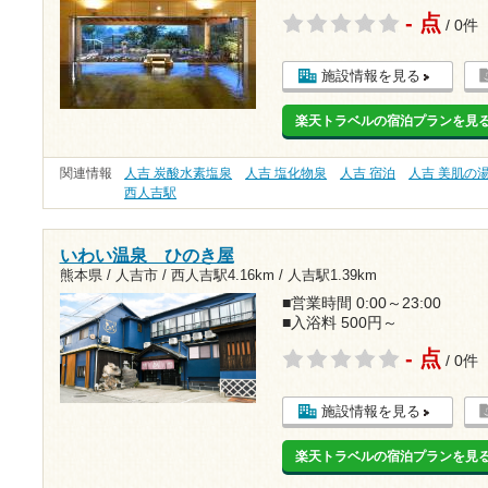
- 点
/ 0件
施設情報を見る
楽天トラベルの宿泊プランを見
関連情報
人吉 炭酸水素塩泉
人吉 塩化物泉
人吉 宿泊
人吉 美肌の
西人吉駅
いわい温泉 ひのき屋
熊本県 / 人吉市 /
西人吉駅4.16km
/
人吉駅1.39km
■営業時間 0:00～23:00
■入浴料 500円～
- 点
/ 0件
施設情報を見る
楽天トラベルの宿泊プランを見