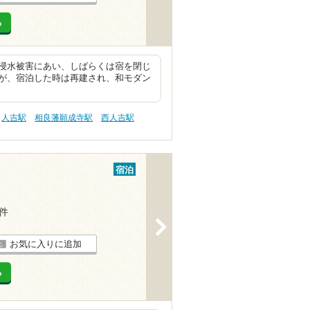
る
浸水被害にあい、しばらくは宿を閉じ
が、宿泊した時は再建され、和モダン
人吉駅
相良藩願成寺駅
西人吉駅
宿泊
6件
>
お気に入りに追加
る