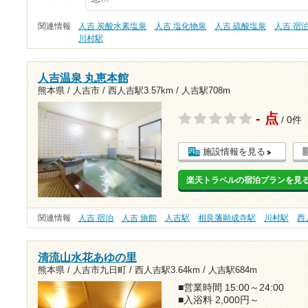
関連情報
人吉 炭酸水素塩泉
人吉 塩化物泉
人吉 硫酸塩泉
人吉 宿
川村駅
人吉温泉 丸恵本館
熊本県 / 人吉市 /
西人吉駅3.57km
/
人吉駅708m
- 点
/ 0件
施設情報を見る
楽天トラベルの宿泊プランを見
関連情報
人吉 宿泊
人吉 旅館
人吉駅
相良藩願成寺駅
川村駅
西
清流山水花あゆの里
熊本県 / 人吉市九日町 /
西人吉駅3.64km
/
人吉駅684m
■営業時間 15:00～24:00
■入浴料 2,000円～