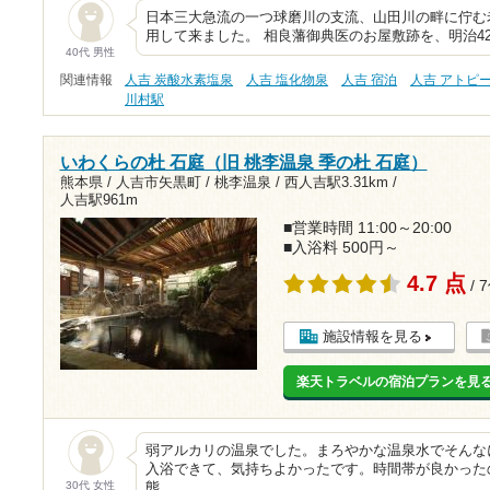
日本三大急流の一つ球磨川の支流、山田川の畔に佇む
用して来ました。 相良藩御典医のお屋敷跡を、明治4
40代 男性
関連情報
人吉 炭酸水素塩泉
人吉 塩化物泉
人吉 宿泊
人吉 アトピ
川村駅
いわくらの杜 石庭（旧 桃李温泉 季の杜 石庭）
熊本県 / 人吉市矢黒町 / 桃李温泉 /
西人吉駅3.31km
/
人吉駅961m
■営業時間 11:00～20:00
■入浴料 500円～
4.7 点
/ 
施設情報を見る
楽天トラベルの宿泊プランを見
弱アルカリの温泉でした。まろやかな温泉水でそんな
入浴できて、気持ちよかったです。時間帯が良かった
30代 女性
態…