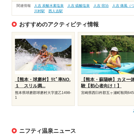
関連情報
人吉 炭酸水素塩泉
人吉 硫酸塩泉
人吉 宿泊
人吉 痛風（
川村駅
西人吉駅
おすすめのアクティビティ情報
【熊本・球磨村】ﾘﾋﾟ率NO.
【熊本・蘇陽峡】カヌー
１ スリル満...
験【初心者向け！】
熊本県球磨郡球磨村大字渡乙1498-
宮崎県西臼杵郡五ヶ瀬町鞍岡645
1
ニフティ温泉ニュース