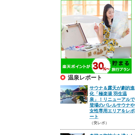
温泉レポート
サウナ＆露天が劇的進
化「極楽湯 羽生温
泉」！リニューアルで
登場のバレルサウナや
女性専用エリアをレポ
ート
（突レポ）