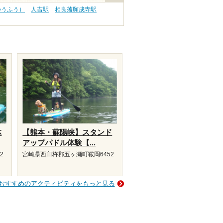
つうふう）
人吉駅
相良藩願成寺駅
体
【熊本・蘇陽峡】スタンド
アップパドル体験【...
2
宮崎県西臼杵郡五ヶ瀬町鞍岡6452
おすすめのアクティビティをもっと見る