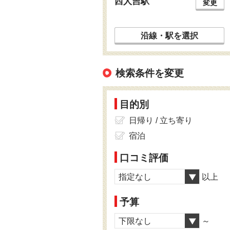
西人吉駅
変更
沿線・駅を選択
検索条件を変更
目的別
日帰り / 立ち寄り
宿泊
口コミ評価
指定なし
以上
予算
下限なし
～