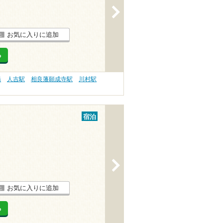
>
お気に入りに追加
る
湯
人吉駅
相良藩願成寺駅
川村駅
宿泊
>
お気に入りに追加
る