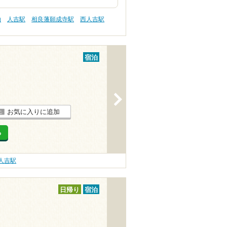
泊
人吉駅
相良藩願成寺駅
西人吉駅
宿泊
>
お気に入りに追加
る
人吉駅
日帰り
宿泊