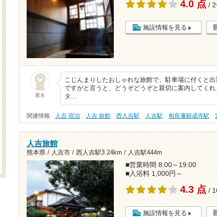
4.0 点
/ 
施設情報を見る
こじんまりしたおしゃれな旅館で、駐車場に付くと出
ですがと言うと、どうぞどうぞと親切に案内してくれ
匿名
タ…
関連情報
人吉 宿泊
人吉 旅館
西人吉駅
人吉駅
相良藩願成寺駅
人吉旅館
熊本県 / 人吉市 /
西人吉駅3.24km
/
人吉駅444m
■営業時間 8:00～19:00
■入浴料 1,000円～
4.3 点
/ 
施設情報を見る