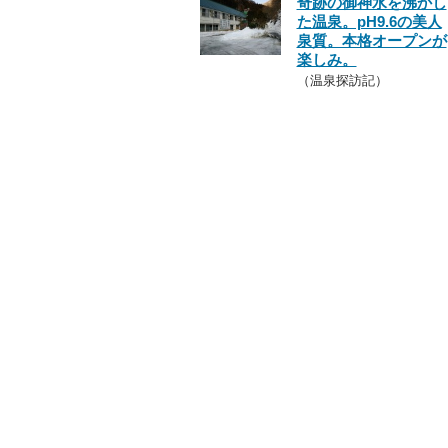
奇跡の御神水を沸かし
た温泉。pH9.6の美人
泉質。本格オープンが
楽しみ。
（温泉探訪記）