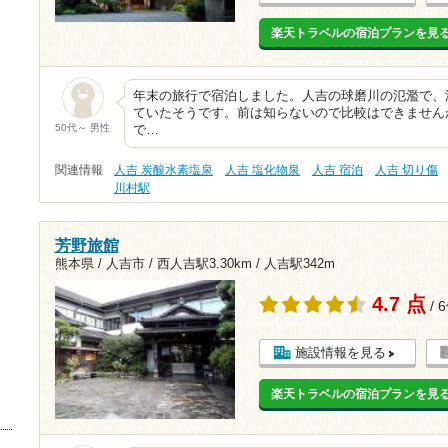
楽天トラベルの宿泊プランを見
年末の旅行で宿泊しました。人吉の球磨川の氾濫で、
ていたそうです。前は知らないので比較はできません
50代～ 男性
で…
関連情報
人吉 炭酸水素塩泉
人吉 塩化物泉
人吉 宿泊
人吉 切り傷
川村駅
芳野旅館
熊本県 / 人吉市 /
西人吉駅3.30km
/
人吉駅342m
4.7 点
/ 
施設情報を見る
楽天トラベルの宿泊プランを見