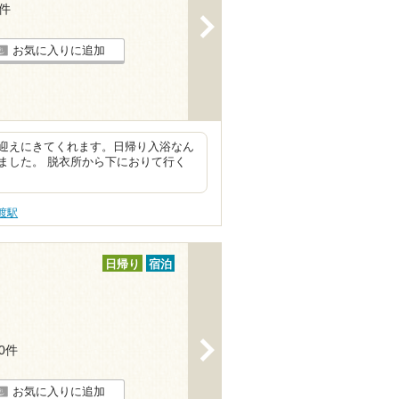
2件
>
お気に入りに追加
迎えにきてくれます。日帰り入浴なん
ました。 脱衣所から下におりて行く
渡駅
日帰り
宿泊
>
10件
お気に入りに追加